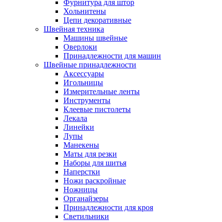
Фурнитура для штор
Хольнитены
Цепи декоративные
Швейная техника
Машины швейные
Оверлоки
Принадлежности для машин
Швейные принадлежности
Аксессуары
Игольницы
Измерительные ленты
Инструменты
Клеевые пистолеты
Лекала
Линейки
Лупы
Манекены
Маты для резки
Наборы для шитья
Наперстки
Ножи раскройные
Ножницы
Органайзеры
Принадлежности для кроя
Светильники