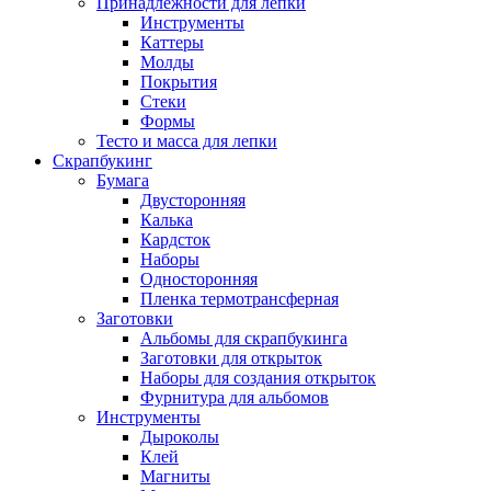
Принадлежности для лепки
Инструменты
Каттеры
Молды
Покрытия
Стеки
Формы
Тесто и масса для лепки
Скрапбукинг
Бумага
Двусторонняя
Калька
Кардсток
Наборы
Односторонняя
Пленка термотрансферная
Заготовки
Альбомы для скрапбукинга
Заготовки для открыток
Наборы для создания открыток
Фурнитура для альбомов
Инструменты
Дыроколы
Клей
Магниты