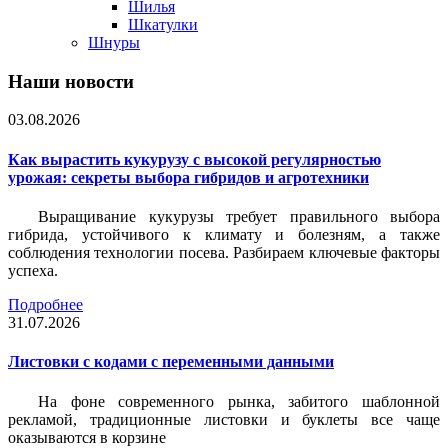
Шилья
Шкатулки
Шнуры
Наши новости
03.08.2026
Как вырастить кукурузу с высокой регулярностью
урожая: секреты выбора гибридов и агротехники
Выращивание кукурузы требует правильного выбора
гибрида, устойчивого к климату и болезням, а также
соблюдения технологии посева. Разбираем ключевые факторы
успеха.
Подробнее
31.07.2026
Листовки c кодами с переменными данными
На фоне современного рынка, забитого шаблонной
рекламой, традиционные листовки и буклеты все чаще
оказываются в корзине