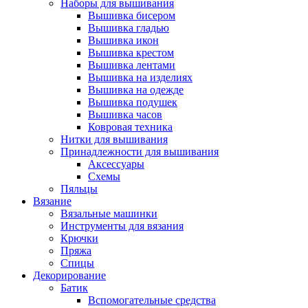
Наборы для вышивания
Вышивка бисером
Вышивка гладью
Вышивка икон
Вышивка крестом
Вышивка лентами
Вышивка на изделиях
Вышивка на одежде
Вышивка подушек
Вышивка часов
Ковровая техника
Нитки для вышивания
Принадлежности для вышивания
Аксессуары
Схемы
Пяльцы
Вязание
Вязальные машинки
Инструменты для вязания
Крючки
Пряжа
Спицы
Декорирование
Батик
Вспомогательные средства