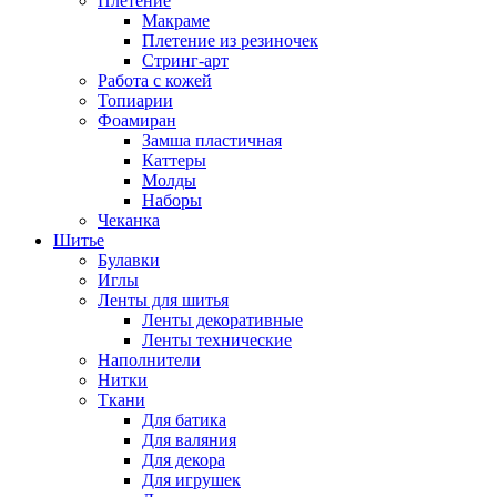
Плетение
Макраме
Плетение из резиночек
Стринг-арт
Работа с кожей
Топиарии
Фоамиран
Замша пластичная
Каттеры
Молды
Наборы
Чеканка
Шитье
Булавки
Иглы
Ленты для шитья
Ленты декоративные
Ленты технические
Наполнители
Нитки
Ткани
Для батика
Для валяния
Для декора
Для игрушек