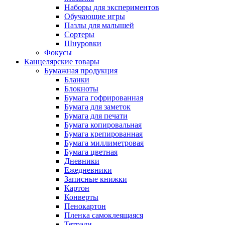
Наборы для экспериментов
Обучающие игры
Пазлы для малышей
Сортеры
Шнуровки
Фокусы
Канцелярские товары
Бумажная продукция
Бланки
Блокноты
Бумага гофрированная
Бумага для заметок
Бумага для печати
Бумага копировальная
Бумага крепированная
Бумага миллиметровая
Бумага цветная
Дневники
Ежедневники
Записные книжки
Картон
Конверты
Пенокартон
Пленка самоклеящаяся
Тетради