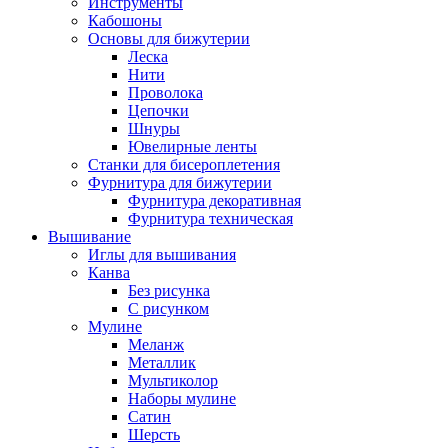
Инструменты
Кабошоны
Основы для бижутерии
Леска
Нити
Проволока
Цепочки
Шнуры
Ювелирные ленты
Станки для бисероплетения
Фурнитура для бижутерии
Фурнитура декоративная
Фурнитура техническая
Вышивание
Иглы для вышивания
Канва
Без рисунка
С рисунком
Мулине
Меланж
Металлик
Мультиколор
Наборы мулине
Сатин
Шерсть