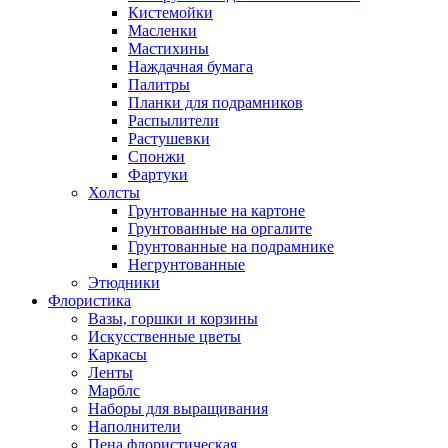
Кистемойки
Масленки
Мастихины
Наждачная бумага
Палитры
Планки для подрамников
Распылители
Растушевки
Спонжи
Фартуки
Холсты
Грунтованные на картоне
Грунтованные на оргалите
Грунтованные на подрамнике
Негрунтованные
Этюдники
Флористика
Вазы, горшки и корзины
Искусственные цветы
Каркасы
Ленты
Марблс
Наборы для выращивания
Наполнители
Пена флористическая