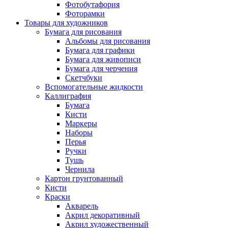
Фотобутафория
Фоторамки
Товары для художников
Бумага для рисования
Альбомы для рисования
Бумага для графики
Бумага для живописи
Бумага для черчения
Скетчбуки
Вспомогательные жидкости
Каллиграфия
Бумага
Кисти
Маркеры
Наборы
Перья
Ручки
Тушь
Чернила
Картон грунтованный
Кисти
Краски
Акварель
Акрил декоративный
Акрил художественный