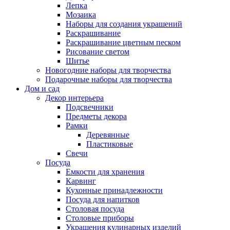
Лепка
Мозаика
Наборы для создания украшений
Раскрашивание
Раскрашивание цветным песком
Рисование светом
Шитье
Новогодние наборы для творчества
Подарочные наборы для творчества
Дом и сад
Декор интерьера
Подсвечники
Предметы декора
Рамки
Деревянные
Пластиковые
Свечи
Посуда
Емкости для хранения
Карвинг
Кухонные принадлежности
Посуда для напитков
Столовая посуда
Столовые приборы
Украшения кулинарных изделий