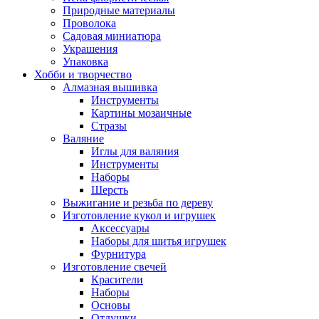
Природные материалы
Проволока
Садовая миниатюра
Украшения
Упаковка
Хобби и творчество
Алмазная вышивка
Инструменты
Картины мозаичные
Стразы
Валяние
Иглы для валяния
Инструменты
Наборы
Шерсть
Выжигание и резьба по дереву
Изготовление кукол и игрушек
Аксессуары
Наборы для шитья игрушек
Фурнитура
Изготовление свечей
Красители
Наборы
Основы
Отдушки