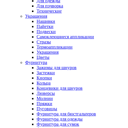
Для одежды
Для пэчворка
Технические
Украшения
Нашивки
Пайетки
Подвески
Самоклеющиеся аппликации
Стразы
Термоаппликации
Украшения
Цветы
Фурнитура
Зажимы для шнуров
Застежки
Кнопки
Кольца
Концевики для шнуров
Люверсы
Молнии
Пряжки
Пуговицы
Фурнитура для бюстгальтеров
Фурнитура для одежды
Фурнитура для сумок