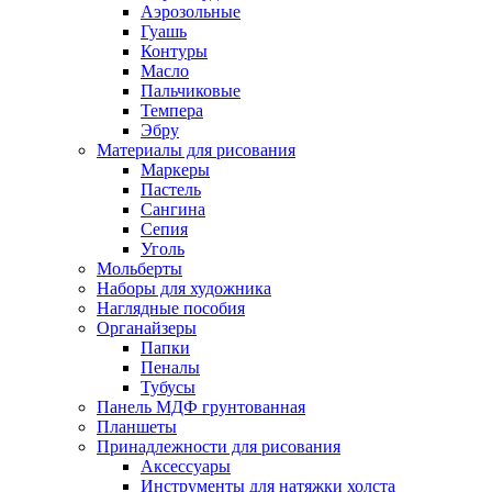
Аэрозольные
Гуашь
Контуры
Масло
Пальчиковые
Темпера
Эбру
Материалы для рисования
Маркеры
Пастель
Сангина
Сепия
Уголь
Мольберты
Наборы для художника
Наглядные пособия
Органайзеры
Папки
Пеналы
Тубусы
Панель МДФ грунтованная
Планшеты
Принадлежности для рисования
Аксессуары
Инструменты для натяжки холста