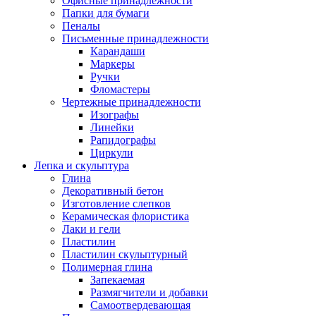
Офисные принадлежности
Папки для бумаги
Пеналы
Письменные принадлежности
Карандаши
Маркеры
Ручки
Фломастеры
Чертежные принадлежности
Изографы
Линейки
Рапидографы
Циркули
Лепка и скульптура
Глина
Декоративный бетон
Изготовление слепков
Керамическая флористика
Лаки и гели
Пластилин
Пластилин скульптурный
Полимерная глина
Запекаемая
Размягчители и добавки
Самоотвердевающая