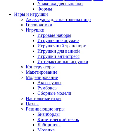
Упаковка для выпечки
Формы
Игры и игрушки
Аксессуары для настольных игр
Головоломки
Игрушки
Игровые наборы
Игрушечное оружие
Игрушечный транспорт
Игрушки для ванной
Игрушки-антистресс
Интерактивные игрушки
Конструкторы
Макетирование
Моделирование
Аксессуары
Румбоксы
Сборные модели
Настольные игры
Пазлы
Развивающие игры
Бизиборды
Кинетический песок
Лабиринты
Мозаика