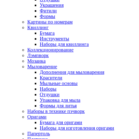
Украшения
Фитили
Формы
Картины по номерам
Квиллинг
Бумага
Инструменты
Наборы для квиллинга
Коллекционирование
Лэмпворк
Мозаика
Мыловарение
Дополнения для мыловарения
Красители
Мыльные основы
Наборы
Отдушки
Упаковка для мыла
Формы для литья
Наборы в технике пэчворк
Оригами
Бумага для оригами
Наборы для изготовления оригами
Папертоль