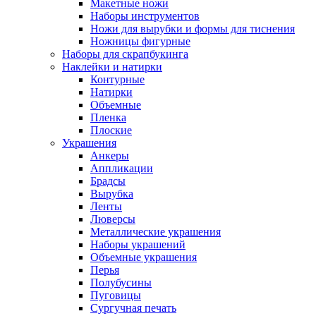
Макетные ножи
Наборы инструментов
Ножи для вырубки и формы для тиснения
Ножницы фигурные
Наборы для скрапбукинга
Наклейки и натирки
Контурные
Натирки
Объемные
Пленка
Плоские
Украшения
Анкеры
Аппликации
Брадсы
Вырубка
Ленты
Люверсы
Металлические украшения
Наборы украшений
Объемные украшения
Перья
Полубусины
Пуговицы
Сургучная печать