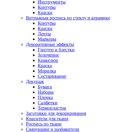
Инструменты
Контуры
Краски
Витражная роспись по стеклу и керамике
Контуры
Краски
Ленты
Маркеры
Декоративные эффекты
Глиттер и блестки
Золочение
Кракелюр
Краска
Морилка
Состаривание
Декупаж
Бумага
Наборы
Пленка
Салфетки
Термопластик
Заготовки для декорирования
Красители для ткани
Роспись по ткани
Связующие и разбавители