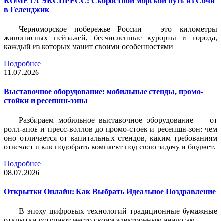
КОМЕТА ЭКСПРЕСС: Скоростной морской путь из Сочи
в Геленджик
Черноморское побережье России – это километры
живописных пейзажей, бесчисленные курорты и города,
каждый из которых манит своими особенностями
Подробнее
11.07.2026
Выставочное оборудование: мобильные стенды, промо-
стойки и ресепшн-зоны
Разбираем мобильное выставочное оборудование — от
ролл-апов и пресс-воллов до промо-стоек и ресепшн-зон: чем
оно отличается от капитальных стендов, каким требованиям
отвечает и как подобрать комплект под свою задачу и бюджет.
Подробнее
08.07.2026
Открытки Онлайн: Как Выбрать Идеальное Поздравление
В эпоху цифровых технологий традиционные бумажные
открытки уступают место своим электронным аналогам