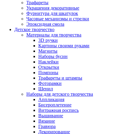
Трафареты
Украшения декоративные
Фурнитура для шкатулок
Часовые механизмы и стрелки
Эпоксидная смола
Детское творчество
Материалы для творчества
3D ручки
Картины своими руками
Магниты
Наборы бусин
Наклейки
Открытки
Помпоны
Трафареты и штампы
Фоторамки
Шенил
Наборы для детского творчества
Аппликация
Бисероплетение
Витражная роспись
Вышивание
Вязание
Гравюра
Декорирование