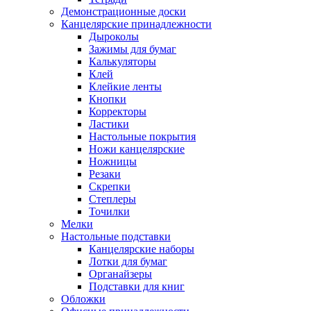
Демонстрационные доски
Канцелярские принадлежности
Дыроколы
Зажимы для бумаг
Калькуляторы
Клей
Клейкие ленты
Кнопки
Корректоры
Ластики
Настольные покрытия
Ножи канцелярские
Ножницы
Резаки
Скрепки
Степлеры
Точилки
Мелки
Настольные подставки
Канцелярские наборы
Лотки для бумаг
Органайзеры
Подставки для книг
Обложки