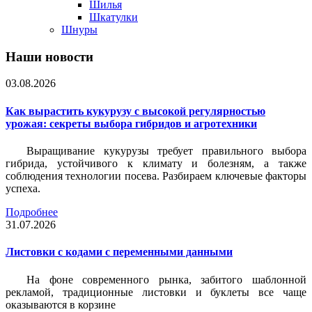
Шилья
Шкатулки
Шнуры
Наши новости
03.08.2026
Как вырастить кукурузу с высокой регулярностью
урожая: секреты выбора гибридов и агротехники
Выращивание кукурузы требует правильного выбора
гибрида, устойчивого к климату и болезням, а также
соблюдения технологии посева. Разбираем ключевые факторы
успеха.
Подробнее
31.07.2026
Листовки c кодами с переменными данными
На фоне современного рынка, забитого шаблонной
рекламой, традиционные листовки и буклеты все чаще
оказываются в корзине