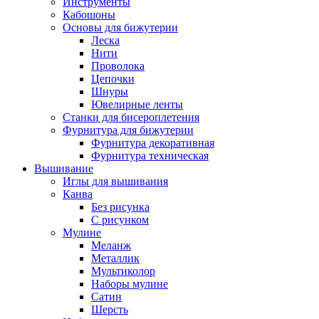
Инструменты
Кабошоны
Основы для бижутерии
Леска
Нити
Проволока
Цепочки
Шнуры
Ювелирные ленты
Станки для бисероплетения
Фурнитура для бижутерии
Фурнитура декоративная
Фурнитура техническая
Вышивание
Иглы для вышивания
Канва
Без рисунка
С рисунком
Мулине
Меланж
Металлик
Мультиколор
Наборы мулине
Сатин
Шерсть