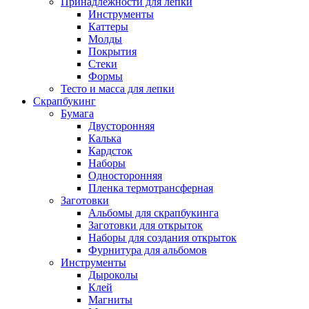
Принадлежности для лепки
Инструменты
Каттеры
Молды
Покрытия
Стеки
Формы
Тесто и масса для лепки
Скрапбукинг
Бумага
Двусторонняя
Калька
Кардсток
Наборы
Односторонняя
Пленка термотрансферная
Заготовки
Альбомы для скрапбукинга
Заготовки для открыток
Наборы для создания открыток
Фурнитура для альбомов
Инструменты
Дыроколы
Клей
Магниты