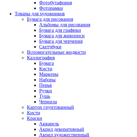
Фотобутафория
Фоторамки
Товары для художников
Бумага для рисования
Альбомы для рисования
Бумага для графики
Бумага для живописи
Бумага для черчения
Скетчбуки
Вспомогательные жидкости
Каллиграфия
Бумага
Кисти
Маркеры
Наборы
Перья
Ручки
Тушь
Чернила
Картон грунтованный
Кисти
Краски
Акварель
Акрил декоративный
Акрил художественный