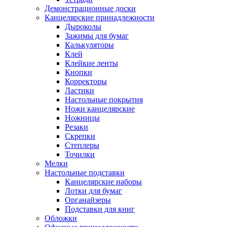
Демонстрационные доски
Канцелярские принадлежности
Дыроколы
Зажимы для бумаг
Калькуляторы
Клей
Клейкие ленты
Кнопки
Корректоры
Ластики
Настольные покрытия
Ножи канцелярские
Ножницы
Резаки
Скрепки
Степлеры
Точилки
Мелки
Настольные подставки
Канцелярские наборы
Лотки для бумаг
Органайзеры
Подставки для книг
Обложки