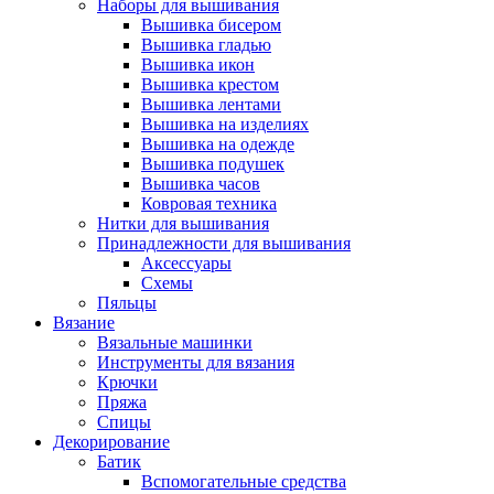
Наборы для вышивания
Вышивка бисером
Вышивка гладью
Вышивка икон
Вышивка крестом
Вышивка лентами
Вышивка на изделиях
Вышивка на одежде
Вышивка подушек
Вышивка часов
Ковровая техника
Нитки для вышивания
Принадлежности для вышивания
Аксессуары
Схемы
Пяльцы
Вязание
Вязальные машинки
Инструменты для вязания
Крючки
Пряжа
Спицы
Декорирование
Батик
Вспомогательные средства