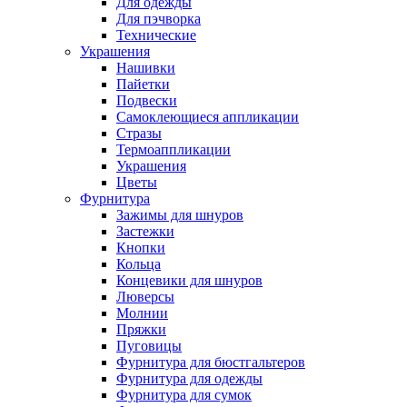
Для одежды
Для пэчворка
Технические
Украшения
Нашивки
Пайетки
Подвески
Самоклеющиеся аппликации
Стразы
Термоаппликации
Украшения
Цветы
Фурнитура
Зажимы для шнуров
Застежки
Кнопки
Кольца
Концевики для шнуров
Люверсы
Молнии
Пряжки
Пуговицы
Фурнитура для бюстгальтеров
Фурнитура для одежды
Фурнитура для сумок