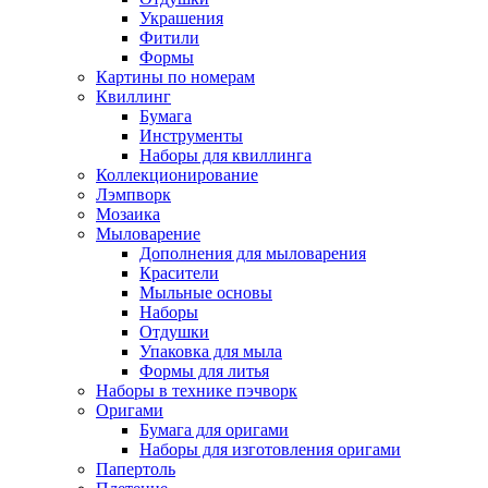
Украшения
Фитили
Формы
Картины по номерам
Квиллинг
Бумага
Инструменты
Наборы для квиллинга
Коллекционирование
Лэмпворк
Мозаика
Мыловарение
Дополнения для мыловарения
Красители
Мыльные основы
Наборы
Отдушки
Упаковка для мыла
Формы для литья
Наборы в технике пэчворк
Оригами
Бумага для оригами
Наборы для изготовления оригами
Папертоль