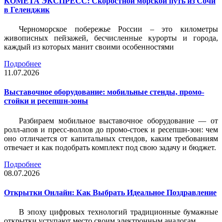
КОМЕТА ЭКСПРЕСС: Скоростной морской путь из Сочи
в Геленджик
Черноморское побережье России – это километры
живописных пейзажей, бесчисленные курорты и города,
каждый из которых манит своими особенностями
Подробнее
11.07.2026
Выставочное оборудование: мобильные стенды, промо-
стойки и ресепшн-зоны
Разбираем мобильное выставочное оборудование — от
ролл-апов и пресс-воллов до промо-стоек и ресепшн-зон: чем
оно отличается от капитальных стендов, каким требованиям
отвечает и как подобрать комплект под свою задачу и бюджет.
Подробнее
08.07.2026
Открытки Онлайн: Как Выбрать Идеальное Поздравление
В эпоху цифровых технологий традиционные бумажные
открытки уступают место своим электронным аналогам