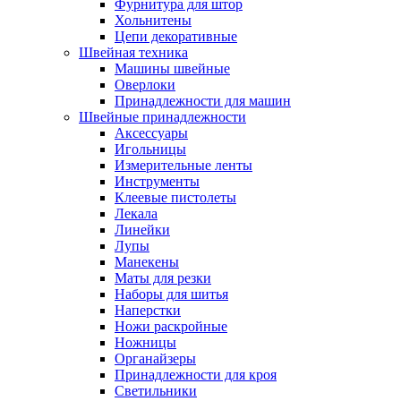
Фурнитура для штор
Хольнитены
Цепи декоративные
Швейная техника
Машины швейные
Оверлоки
Принадлежности для машин
Швейные принадлежности
Аксессуары
Игольницы
Измерительные ленты
Инструменты
Клеевые пистолеты
Лекала
Линейки
Лупы
Манекены
Маты для резки
Наборы для шитья
Наперстки
Ножи раскройные
Ножницы
Органайзеры
Принадлежности для кроя
Светильники