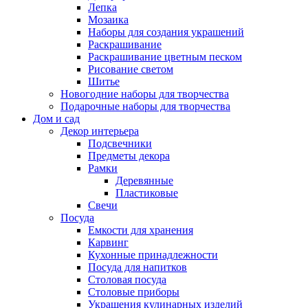
Лепка
Мозаика
Наборы для создания украшений
Раскрашивание
Раскрашивание цветным песком
Рисование светом
Шитье
Новогодние наборы для творчества
Подарочные наборы для творчества
Дом и сад
Декор интерьера
Подсвечники
Предметы декора
Рамки
Деревянные
Пластиковые
Свечи
Посуда
Емкости для хранения
Карвинг
Кухонные принадлежности
Посуда для напитков
Столовая посуда
Столовые приборы
Украшения кулинарных изделий