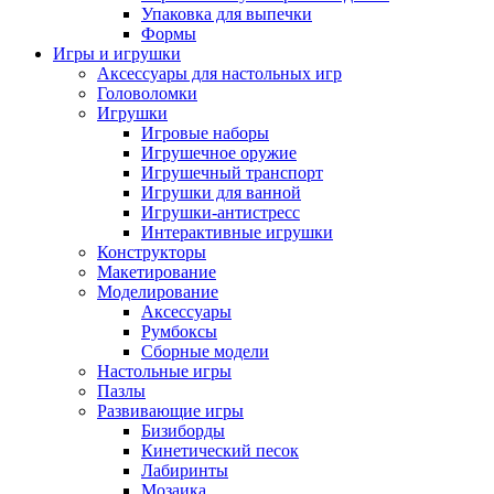
Упаковка для выпечки
Формы
Игры и игрушки
Аксессуары для настольных игр
Головоломки
Игрушки
Игровые наборы
Игрушечное оружие
Игрушечный транспорт
Игрушки для ванной
Игрушки-антистресс
Интерактивные игрушки
Конструкторы
Макетирование
Моделирование
Аксессуары
Румбоксы
Сборные модели
Настольные игры
Пазлы
Развивающие игры
Бизиборды
Кинетический песок
Лабиринты
Мозаика