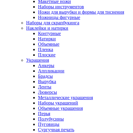
Макетные ножи
Наборы инструментов
Ножи для вырубки и формы для тиснения
Ножницы фигурные
Наборы для скрапбукинга
Наклейки и натирки
Контурные
Натирки
Объемные
Пленка
Плоские
Украшения
Анкеры
Аппликации
Брадсы
Вырубка
Ленты
Люверсы
Металлические украшения
Наборы украшений
Объемные украшения
Перья
Полубусины
Пуговицы
Сургучная печать