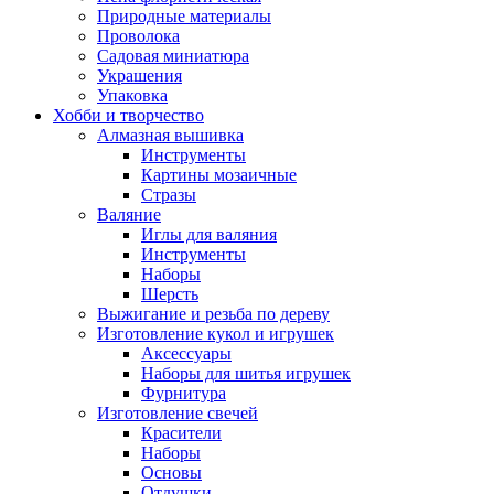
Природные материалы
Проволока
Садовая миниатюра
Украшения
Упаковка
Хобби и творчество
Алмазная вышивка
Инструменты
Картины мозаичные
Стразы
Валяние
Иглы для валяния
Инструменты
Наборы
Шерсть
Выжигание и резьба по дереву
Изготовление кукол и игрушек
Аксессуары
Наборы для шитья игрушек
Фурнитура
Изготовление свечей
Красители
Наборы
Основы
Отдушки