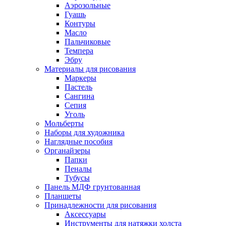
Аэрозольные
Гуашь
Контуры
Масло
Пальчиковые
Темпера
Эбру
Материалы для рисования
Маркеры
Пастель
Сангина
Сепия
Уголь
Мольберты
Наборы для художника
Наглядные пособия
Органайзеры
Папки
Пеналы
Тубусы
Панель МДФ грунтованная
Планшеты
Принадлежности для рисования
Аксессуары
Инструменты для натяжки холста