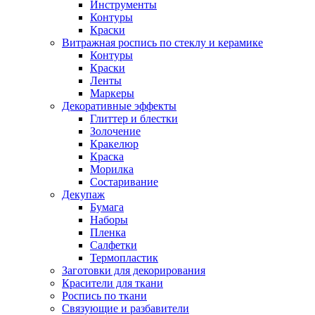
Инструменты
Контуры
Краски
Витражная роспись по стеклу и керамике
Контуры
Краски
Ленты
Маркеры
Декоративные эффекты
Глиттер и блестки
Золочение
Кракелюр
Краска
Морилка
Состаривание
Декупаж
Бумага
Наборы
Пленка
Салфетки
Термопластик
Заготовки для декорирования
Красители для ткани
Роспись по ткани
Связующие и разбавители