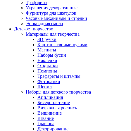
Трафареты
Украшения декоративные
Фурнитура для шкатулок
Часовые механизмы и стрелки
Эпоксидная смола
Детское творчество
Материалы для творчества
3D ручки
Картины своими руками
Магниты
Наборы бусин
Наклейки
Открытки
Помпоны
Трафареты и штампы
Фоторамки
Шенил
Наборы для детского творчества
Аппликация
Бисероплетение
Витражная роспись
Вышивание
Вязание
Гравюра
Декорирование