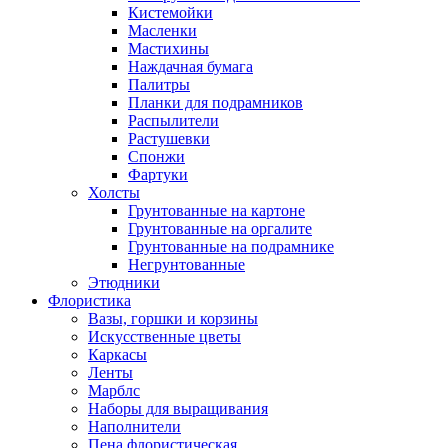
Кистемойки
Масленки
Мастихины
Наждачная бумага
Палитры
Планки для подрамников
Распылители
Растушевки
Спонжи
Фартуки
Холсты
Грунтованные на картоне
Грунтованные на оргалите
Грунтованные на подрамнике
Негрунтованные
Этюдники
Флористика
Вазы, горшки и корзины
Искусственные цветы
Каркасы
Ленты
Марблс
Наборы для выращивания
Наполнители
Пена флористическая