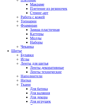
Плетение
Макраме
Плетение из резиночек
Стринг-арт
Работа с кожей
Топиарии
Фоамиран
Замша пластичная
Каттеры
Молды
Наборы
Чеканка
Шитье
Булавки
Иглы
Ленты для шитья
Ленты декоративные
Ленты технические
Наполнители
Нитки
Ткани
Для батика
Для валяния
Для декора
Для игрушек