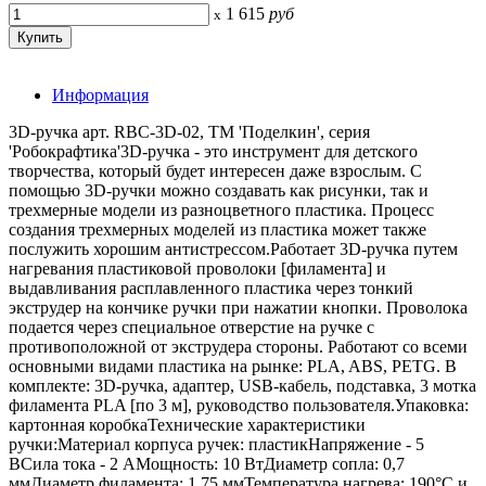
1 615
руб
x
Информация
3D-ручка арт. RBC-3D-02, ТМ 'Поделкин', серия
'Робокрафтика'3D-ручка - это инструмент для детского
творчества, который будет интересен даже взрослым. С
помощью 3D-ручки можно создавать как рисунки, так и
трехмерные модели из разноцветного пластика. Процесс
создания трехмерных моделей из пластика может также
послужить хорошим антистрессом.Работает 3D-ручка путем
нагревания пластиковой проволоки [филамента] и
выдавливания расплавленного пластика через тонкий
экструдер на кончике ручки при нажатии кнопки. Проволока
подается через специальное отверстие на ручке с
противоположной от экструдера стороны. Работают со всеми
основными видами пластика на рынке: PLA, ABS, PETG. В
комплекте: 3D-ручка, адаптер, USB-кабель, подставка, 3 мотка
филамента PLA [по 3 м], руководство пользователя.Упаковка:
картонная коробкаТехнические характеристики
ручки:Материал корпуса ручек: пластикНапряжение - 5
ВСила тока - 2 АМощность: 10 ВтДиаметр сопла: 0,7
ммДиаметр филамента: 1,75 ммТемпература нагрева: 190°C и