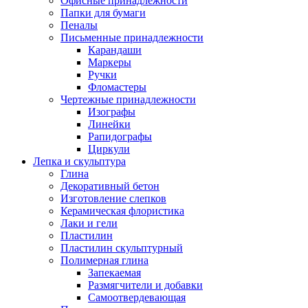
Офисные принадлежности
Папки для бумаги
Пеналы
Письменные принадлежности
Карандаши
Маркеры
Ручки
Фломастеры
Чертежные принадлежности
Изографы
Линейки
Рапидографы
Циркули
Лепка и скульптура
Глина
Декоративный бетон
Изготовление слепков
Керамическая флористика
Лаки и гели
Пластилин
Пластилин скульптурный
Полимерная глина
Запекаемая
Размягчители и добавки
Самоотвердевающая