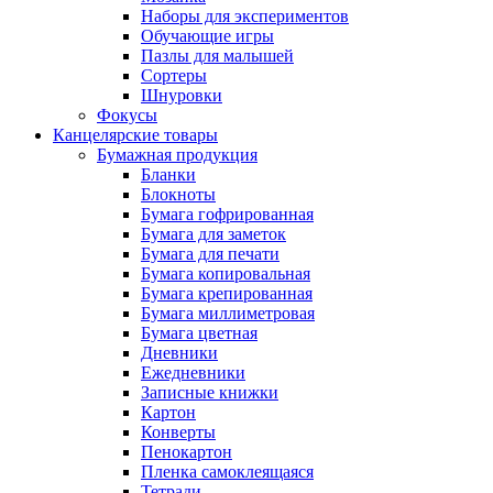
Наборы для экспериментов
Обучающие игры
Пазлы для малышей
Сортеры
Шнуровки
Фокусы
Канцелярские товары
Бумажная продукция
Бланки
Блокноты
Бумага гофрированная
Бумага для заметок
Бумага для печати
Бумага копировальная
Бумага крепированная
Бумага миллиметровая
Бумага цветная
Дневники
Ежедневники
Записные книжки
Картон
Конверты
Пенокартон
Пленка самоклеящаяся
Тетради