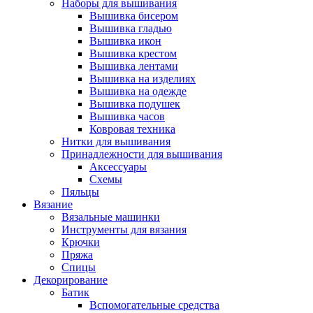
Наборы для вышивания
Вышивка бисером
Вышивка гладью
Вышивка икон
Вышивка крестом
Вышивка лентами
Вышивка на изделиях
Вышивка на одежде
Вышивка подушек
Вышивка часов
Ковровая техника
Нитки для вышивания
Принадлежности для вышивания
Аксессуары
Схемы
Пяльцы
Вязание
Вязальные машинки
Инструменты для вязания
Крючки
Пряжа
Спицы
Декорирование
Батик
Вспомогательные средства