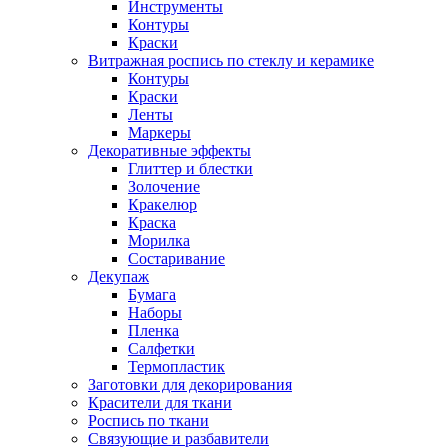
Инструменты
Контуры
Краски
Витражная роспись по стеклу и керамике
Контуры
Краски
Ленты
Маркеры
Декоративные эффекты
Глиттер и блестки
Золочение
Кракелюр
Краска
Морилка
Состаривание
Декупаж
Бумага
Наборы
Пленка
Салфетки
Термопластик
Заготовки для декорирования
Красители для ткани
Роспись по ткани
Связующие и разбавители