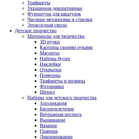
Трафареты
Украшения декоративные
Фурнитура для шкатулок
Часовые механизмы и стрелки
Эпоксидная смола
Детское творчество
Материалы для творчества
3D ручки
Картины своими руками
Магниты
Наборы бусин
Наклейки
Открытки
Помпоны
Трафареты и штампы
Фоторамки
Шенил
Наборы для детского творчества
Аппликация
Бисероплетение
Витражная роспись
Вышивание
Вязание
Гравюра
Декорирование