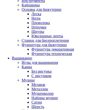
Инструменты
Кабошоны
Основы для бижутерии
Леска
Нити
Проволока
Цепочки
Шнуры
Ювелирные ленты
Станки для бисероплетения
Фурнитура для бижутерии
Фурнитура декоративная
Фурнитура техническая
Вышивание
Иглы для вышивания
Канва
Без рисунка
С рисунком
Мулине
Меланж
Металлик
Мультиколор
Наборы мулине
Сатин
Шерсть