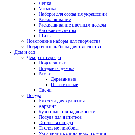
Лепка
Мозаика
Наборы для создания украшений
Раскрашивание
Раскрашивание цветным песком
Рисование светом
Шитье
Новогодние наборы для творчества
Подарочные наборы для творчества
Дом и сад
Декор интерьера
Подсвечники
Предметы декора
Рамки
Деревянные
Пластиковые
Свечи
Посуда
Емкости для хранения
Карвинг
Кухонные принадлежности
Посуда для напитков
Столовая посуда
Столовые приборы
Украшения кулинарных изделий