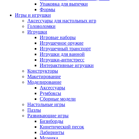
Упаковка для выпечки
Формы
Игры и игрушки
Аксессуары для настольных игр
Головоломки
Игрушки
Игровые наборы
Игрушечное оружие
Игрушечный транспорт
Игрушки для ванной
Игрушки-антистресс
Интерактивные игрушки
Конструкторы
Макетирование
Моделирование
Аксессуары
Румбоксы
Сборные модели
Настольные игры
Пазлы
Развивающие игры
Бизиборды
Кинетический песок
Лабиринты
Мозаика