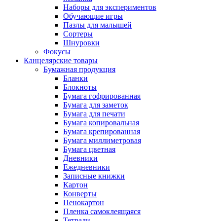
Наборы для экспериментов
Обучающие игры
Пазлы для малышей
Сортеры
Шнуровки
Фокусы
Канцелярские товары
Бумажная продукция
Бланки
Блокноты
Бумага гофрированная
Бумага для заметок
Бумага для печати
Бумага копировальная
Бумага крепированная
Бумага миллиметровая
Бумага цветная
Дневники
Ежедневники
Записные книжки
Картон
Конверты
Пенокартон
Пленка самоклеящаяся
Тетради