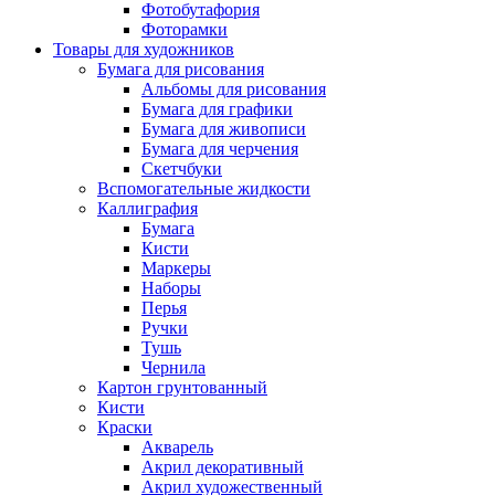
Фотобутафория
Фоторамки
Товары для художников
Бумага для рисования
Альбомы для рисования
Бумага для графики
Бумага для живописи
Бумага для черчения
Скетчбуки
Вспомогательные жидкости
Каллиграфия
Бумага
Кисти
Маркеры
Наборы
Перья
Ручки
Тушь
Чернила
Картон грунтованный
Кисти
Краски
Акварель
Акрил декоративный
Акрил художественный