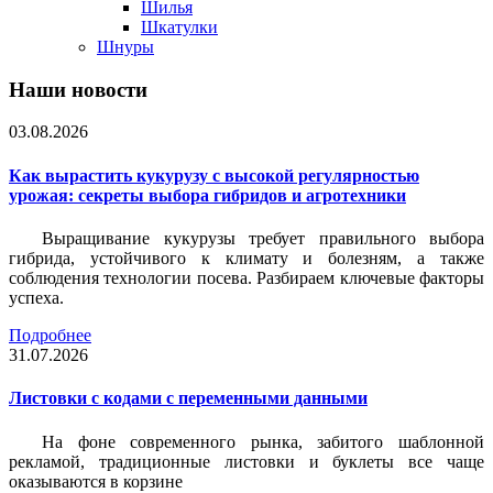
Шилья
Шкатулки
Шнуры
Наши новости
03.08.2026
Как вырастить кукурузу с высокой регулярностью
урожая: секреты выбора гибридов и агротехники
Выращивание кукурузы требует правильного выбора
гибрида, устойчивого к климату и болезням, а также
соблюдения технологии посева. Разбираем ключевые факторы
успеха.
Подробнее
31.07.2026
Листовки c кодами с переменными данными
На фоне современного рынка, забитого шаблонной
рекламой, традиционные листовки и буклеты все чаще
оказываются в корзине