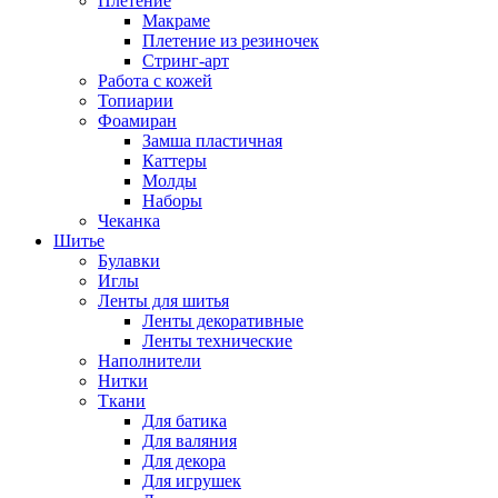
Плетение
Макраме
Плетение из резиночек
Стринг-арт
Работа с кожей
Топиарии
Фоамиран
Замша пластичная
Каттеры
Молды
Наборы
Чеканка
Шитье
Булавки
Иглы
Ленты для шитья
Ленты декоративные
Ленты технические
Наполнители
Нитки
Ткани
Для батика
Для валяния
Для декора
Для игрушек