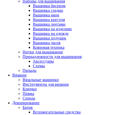
Наборы для вышивания
Вышивка бисером
Вышивка гладью
Вышивка икон
Вышивка крестом
Вышивка лентами
Вышивка на изделиях
Вышивка на одежде
Вышивка подушек
Вышивка часов
Ковровая техника
Нитки для вышивания
Принадлежности для вышивания
Аксессуары
Схемы
Пяльцы
Вязание
Вязальные машинки
Инструменты для вязания
Крючки
Пряжа
Спицы
Декорирование
Батик
Вспомогательные средства