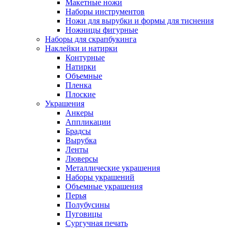
Макетные ножи
Наборы инструментов
Ножи для вырубки и формы для тиснения
Ножницы фигурные
Наборы для скрапбукинга
Наклейки и натирки
Контурные
Натирки
Объемные
Пленка
Плоские
Украшения
Анкеры
Аппликации
Брадсы
Вырубка
Ленты
Люверсы
Металлические украшения
Наборы украшений
Объемные украшения
Перья
Полубусины
Пуговицы
Сургучная печать