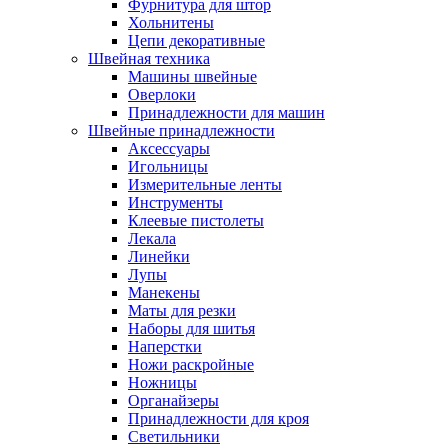
Фурнитура для штор
Хольнитены
Цепи декоративные
Швейная техника
Машины швейные
Оверлоки
Принадлежности для машин
Швейные принадлежности
Аксессуары
Игольницы
Измерительные ленты
Инструменты
Клеевые пистолеты
Лекала
Линейки
Лупы
Манекены
Маты для резки
Наборы для шитья
Наперстки
Ножи раскройные
Ножницы
Органайзеры
Принадлежности для кроя
Светильники