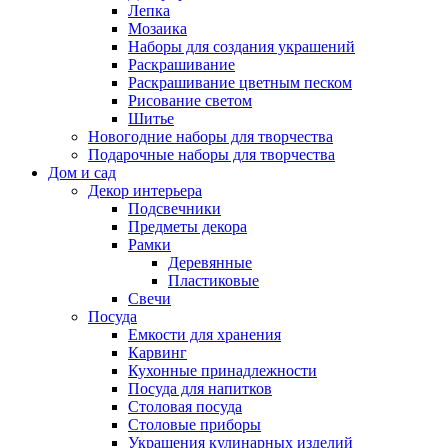
Лепка
Мозаика
Наборы для создания украшений
Раскрашивание
Раскрашивание цветным песком
Рисование светом
Шитье
Новогодние наборы для творчества
Подарочные наборы для творчества
Дом и сад
Декор интерьера
Подсвечники
Предметы декора
Рамки
Деревянные
Пластиковые
Свечи
Посуда
Емкости для хранения
Карвинг
Кухонные принадлежности
Посуда для напитков
Столовая посуда
Столовые приборы
Украшения кулинарных изделий