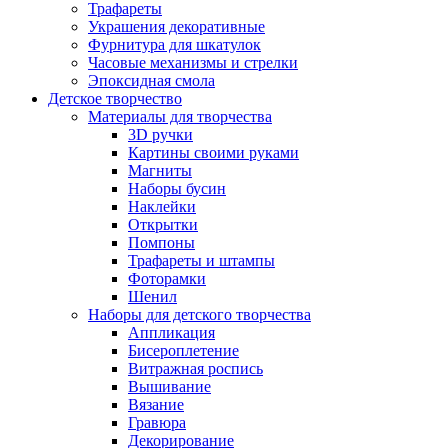
Трафареты
Украшения декоративные
Фурнитура для шкатулок
Часовые механизмы и стрелки
Эпоксидная смола
Детское творчество
Материалы для творчества
3D ручки
Картины своими руками
Магниты
Наборы бусин
Наклейки
Открытки
Помпоны
Трафареты и штампы
Фоторамки
Шенил
Наборы для детского творчества
Аппликация
Бисероплетение
Витражная роспись
Вышивание
Вязание
Гравюра
Декорирование