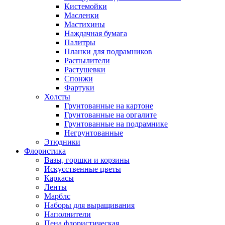
Кистемойки
Масленки
Мастихины
Наждачная бумага
Палитры
Планки для подрамников
Распылители
Растушевки
Спонжи
Фартуки
Холсты
Грунтованные на картоне
Грунтованные на оргалите
Грунтованные на подрамнике
Негрунтованные
Этюдники
Флористика
Вазы, горшки и корзины
Искусственные цветы
Каркасы
Ленты
Марблс
Наборы для выращивания
Наполнители
Пена флористическая