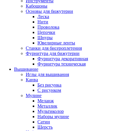
Инструменты
Кабошоны
Основы для бижутерии
Леска
Нити
Проволока
Цепочки
Шнуры
Ювелирные ленты
Станки для бисероплетения
Фурнитура для бижутерии
Фурнитура декоративная
Фурнитура техническая
Вышивание
Иглы для вышивания
Канва
Без рисунка
С рисунком
Мулине
Меланж
Металлик
Мультиколор
Наборы мулине
Сатин
Шерсть