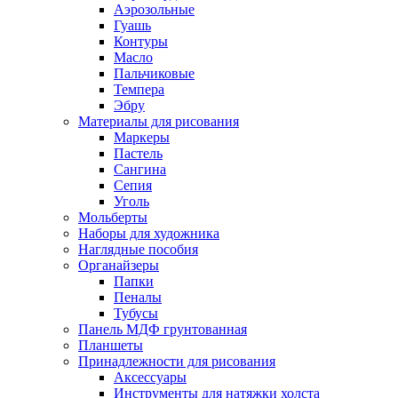
Аэрозольные
Гуашь
Контуры
Масло
Пальчиковые
Темпера
Эбру
Материалы для рисования
Маркеры
Пастель
Сангина
Сепия
Уголь
Мольберты
Наборы для художника
Наглядные пособия
Органайзеры
Папки
Пеналы
Тубусы
Панель МДФ грунтованная
Планшеты
Принадлежности для рисования
Аксессуары
Инструменты для натяжки холста