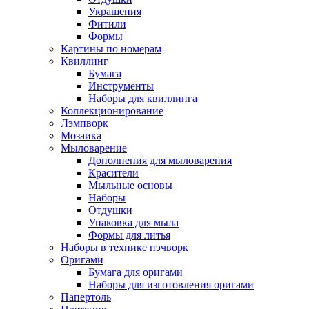
Украшения
Фитили
Формы
Картины по номерам
Квиллинг
Бумага
Инструменты
Наборы для квиллинга
Коллекционирование
Лэмпворк
Мозаика
Мыловарение
Дополнения для мыловарения
Красители
Мыльные основы
Наборы
Отдушки
Упаковка для мыла
Формы для литья
Наборы в технике пэчворк
Оригами
Бумага для оригами
Наборы для изготовления оригами
Папертоль