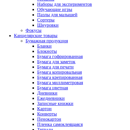
Наборы для экспериментов
Обучающие игры
Пазлы для малышей
Сортеры
Шнуровки
Фокусы
Канцелярские товары
Бумажная продукция
Бланки
Блокноты
Бумага гофрированная
Бумага для заметок
Бумага для печати
Бумага копировальная
Бумага крепированная
Бумага миллиметровая
Бумага цветная
Дневники
Ежедневники
Записные книжки
Картон
Конверты
Пенокартон
Пленка самоклеящаяся
Тетради