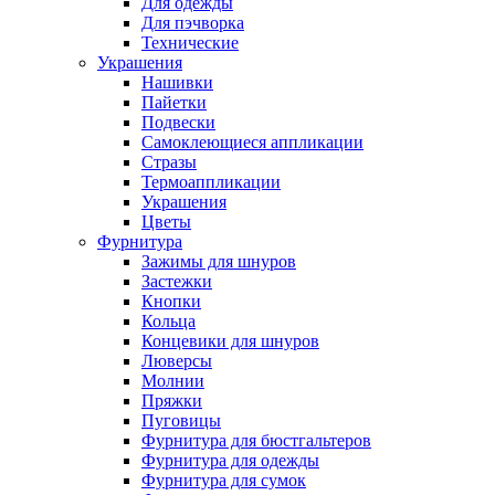
Для одежды
Для пэчворка
Технические
Украшения
Нашивки
Пайетки
Подвески
Самоклеющиеся аппликации
Стразы
Термоаппликации
Украшения
Цветы
Фурнитура
Зажимы для шнуров
Застежки
Кнопки
Кольца
Концевики для шнуров
Люверсы
Молнии
Пряжки
Пуговицы
Фурнитура для бюстгальтеров
Фурнитура для одежды
Фурнитура для сумок