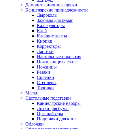
Демонстрационные доски
Канцелярские принадлежности
Дыроколы
Зажимы для бумаг
Калькуляторы
Клей
Клейкие ленты
Кнопки
Корректоры
Ластики
Настольные покрытия
Ножи канцелярские
Ножницы
Резаки
Скрепки
Степлеры
Точилки
Мелки
Настольные подставки
Канцелярские наборы
Лотки для бумаг
Органайзеры
Подставки для книг
Обложки