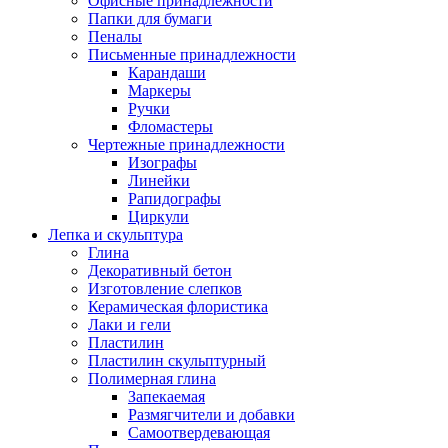
Офисные принадлежности
Папки для бумаги
Пеналы
Письменные принадлежности
Карандаши
Маркеры
Ручки
Фломастеры
Чертежные принадлежности
Изографы
Линейки
Рапидографы
Циркули
Лепка и скульптура
Глина
Декоративный бетон
Изготовление слепков
Керамическая флористика
Лаки и гели
Пластилин
Пластилин скульптурный
Полимерная глина
Запекаемая
Размягчители и добавки
Самоотвердевающая