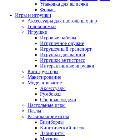
Упаковка для выпечки
Формы
Игры и игрушки
Аксессуары для настольных игр
Головоломки
Игрушки
Игровые наборы
Игрушечное оружие
Игрушечный транспорт
Игрушки для ванной
Игрушки-антистресс
Интерактивные игрушки
Конструкторы
Макетирование
Моделирование
Аксессуары
Румбоксы
Сборные модели
Настольные игры
Пазлы
Развивающие игры
Бизиборды
Кинетический песок
Лабиринты
Мозаика