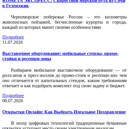
КОМЕТА ЭКСПРЕСС: Скоростной морской путь из Сочи
в Геленджик
Черноморское побережье России – это километры
живописных пейзажей, бесчисленные курорты и города,
каждый из которых манит своими особенностями
Подробнее
11.07.2026
Выставочное оборудование: мобильные стенды, промо-
стойки и ресепшн-зоны
Разбираем мобильное выставочное оборудование — от
ролл-апов и пресс-воллов до промо-стоек и ресепшн-зон: чем
оно отличается от капитальных стендов, каким требованиям
отвечает и как подобрать комплект под свою задачу и бюджет.
Подробнее
08.07.2026
Открытки Онлайн: Как Выбрать Идеальное Поздравление
В эпоху цифровых технологий традиционные бумажные
открытки уступают место своим электронным аналогам