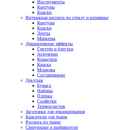
Инструменты
Контуры
Краски
Витражная роспись по стеклу и керамике
Контуры
Краски
Ленты
Маркеры
Декоративные эффекты
Глиттер и блестки
Золочение
Кракелюр
Краска
Морилка
Состаривание
Декупаж
Бумага
Наборы
Пленка
Салфетки
Термопластик
Заготовки для декорирования
Красители для ткани
Роспись по ткани
Связующие и разбавители