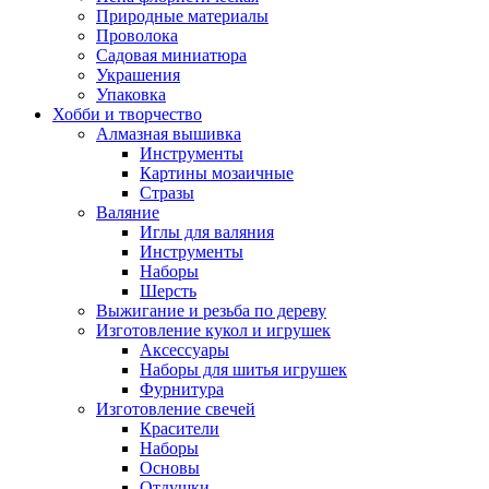
Природные материалы
Проволока
Садовая миниатюра
Украшения
Упаковка
Хобби и творчество
Алмазная вышивка
Инструменты
Картины мозаичные
Стразы
Валяние
Иглы для валяния
Инструменты
Наборы
Шерсть
Выжигание и резьба по дереву
Изготовление кукол и игрушек
Аксессуары
Наборы для шитья игрушек
Фурнитура
Изготовление свечей
Красители
Наборы
Основы
Отдушки