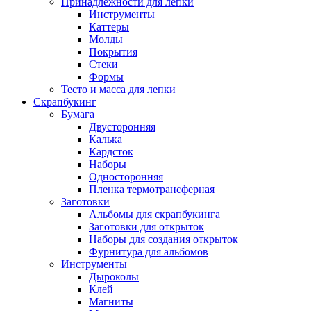
Принадлежности для лепки
Инструменты
Каттеры
Молды
Покрытия
Стеки
Формы
Тесто и масса для лепки
Скрапбукинг
Бумага
Двусторонняя
Калька
Кардсток
Наборы
Односторонняя
Пленка термотрансферная
Заготовки
Альбомы для скрапбукинга
Заготовки для открыток
Наборы для создания открыток
Фурнитура для альбомов
Инструменты
Дыроколы
Клей
Магниты