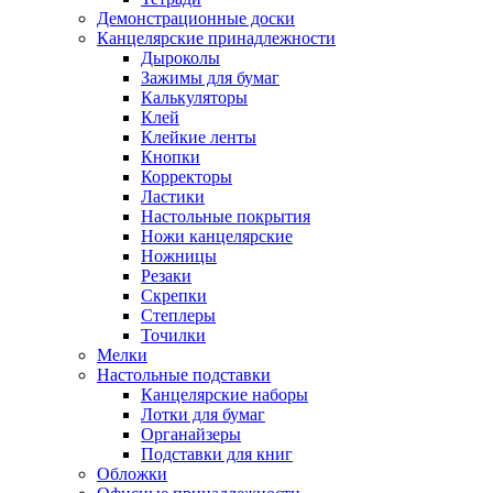
Демонстрационные доски
Канцелярские принадлежности
Дыроколы
Зажимы для бумаг
Калькуляторы
Клей
Клейкие ленты
Кнопки
Корректоры
Ластики
Настольные покрытия
Ножи канцелярские
Ножницы
Резаки
Скрепки
Степлеры
Точилки
Мелки
Настольные подставки
Канцелярские наборы
Лотки для бумаг
Органайзеры
Подставки для книг
Обложки