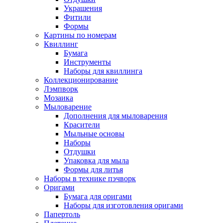
Украшения
Фитили
Формы
Картины по номерам
Квиллинг
Бумага
Инструменты
Наборы для квиллинга
Коллекционирование
Лэмпворк
Мозаика
Мыловарение
Дополнения для мыловарения
Красители
Мыльные основы
Наборы
Отдушки
Упаковка для мыла
Формы для литья
Наборы в технике пэчворк
Оригами
Бумага для оригами
Наборы для изготовления оригами
Папертоль