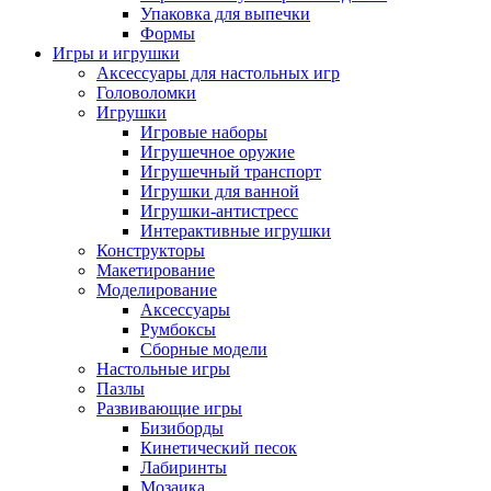
Упаковка для выпечки
Формы
Игры и игрушки
Аксессуары для настольных игр
Головоломки
Игрушки
Игровые наборы
Игрушечное оружие
Игрушечный транспорт
Игрушки для ванной
Игрушки-антистресс
Интерактивные игрушки
Конструкторы
Макетирование
Моделирование
Аксессуары
Румбоксы
Сборные модели
Настольные игры
Пазлы
Развивающие игры
Бизиборды
Кинетический песок
Лабиринты
Мозаика