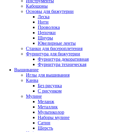
Инструменты
Кабошоны
Основы для бижутерии
Леска
Нити
Проволока
Цепочки
Шнуры
Ювелирные ленты
Станки для бисероплетения
Фурнитура для бижутерии
Фурнитура декоративная
Фурнитура техническая
Вышивание
Иглы для вышивания
Канва
Без рисунка
С рисунком
Мулине
Меланж
Металлик
Мультиколор
Наборы мулине
Сатин
Шерсть