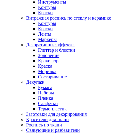
Инструменты
Контуры
Краски
Витражная роспись по стеклу и керамике
Контуры
Краски
Ленты
Маркеры
Декоративные эффекты
Глиттер и блестки
Золочение
Кракелюр
Краска
Морилка
Состаривание
Декупаж
Бумага
Наборы
Пленка
Салфетки
Термопластик
Заготовки для декорирования
Красители для ткани
Роспись по ткани
Связующие и разбавители