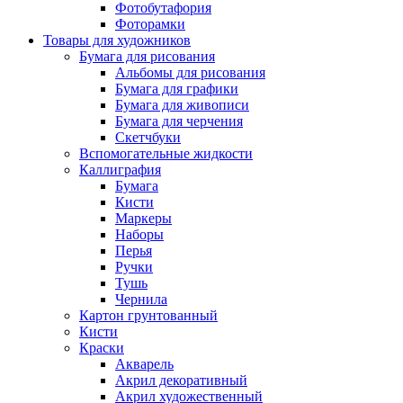
Фотобутафория
Фоторамки
Товары для художников
Бумага для рисования
Альбомы для рисования
Бумага для графики
Бумага для живописи
Бумага для черчения
Скетчбуки
Вспомогательные жидкости
Каллиграфия
Бумага
Кисти
Маркеры
Наборы
Перья
Ручки
Тушь
Чернила
Картон грунтованный
Кисти
Краски
Акварель
Акрил декоративный
Акрил художественный