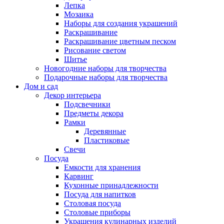
Лепка
Мозаика
Наборы для создания украшений
Раскрашивание
Раскрашивание цветным песком
Рисование светом
Шитье
Новогодние наборы для творчества
Подарочные наборы для творчества
Дом и сад
Декор интерьера
Подсвечники
Предметы декора
Рамки
Деревянные
Пластиковые
Свечи
Посуда
Емкости для хранения
Карвинг
Кухонные принадлежности
Посуда для напитков
Столовая посуда
Столовые приборы
Украшения кулинарных изделий