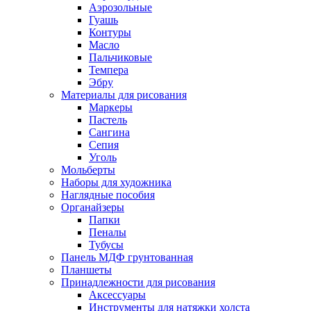
Аэрозольные
Гуашь
Контуры
Масло
Пальчиковые
Темпера
Эбру
Материалы для рисования
Маркеры
Пастель
Сангина
Сепия
Уголь
Мольберты
Наборы для художника
Наглядные пособия
Органайзеры
Папки
Пеналы
Тубусы
Панель МДФ грунтованная
Планшеты
Принадлежности для рисования
Аксессуары
Инструменты для натяжки холста