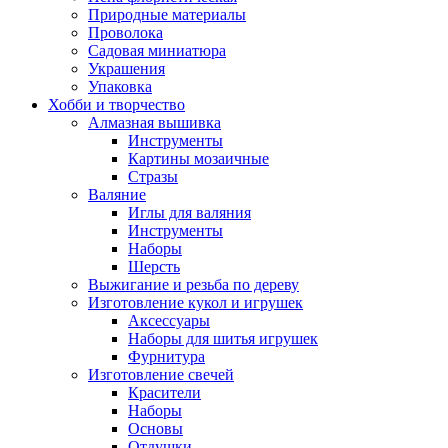
Природные материалы
Проволока
Садовая миниатюра
Украшения
Упаковка
Хобби и творчество
Алмазная вышивка
Инструменты
Картины мозаичные
Стразы
Валяние
Иглы для валяния
Инструменты
Наборы
Шерсть
Выжигание и резьба по дереву
Изготовление кукол и игрушек
Аксессуары
Наборы для шитья игрушек
Фурнитура
Изготовление свечей
Красители
Наборы
Основы
Отдушки