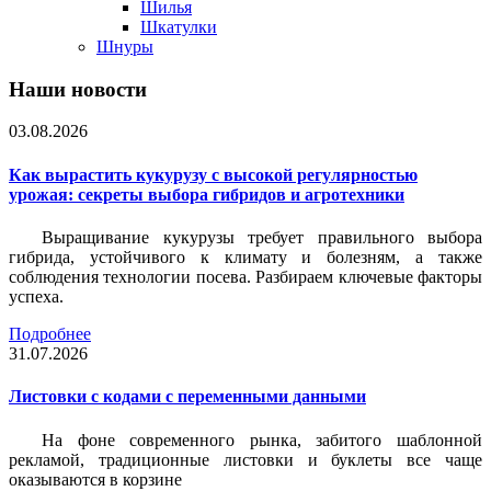
Шилья
Шкатулки
Шнуры
Наши новости
03.08.2026
Как вырастить кукурузу с высокой регулярностью
урожая: секреты выбора гибридов и агротехники
Выращивание кукурузы требует правильного выбора
гибрида, устойчивого к климату и болезням, а также
соблюдения технологии посева. Разбираем ключевые факторы
успеха.
Подробнее
31.07.2026
Листовки c кодами с переменными данными
На фоне современного рынка, забитого шаблонной
рекламой, традиционные листовки и буклеты все чаще
оказываются в корзине