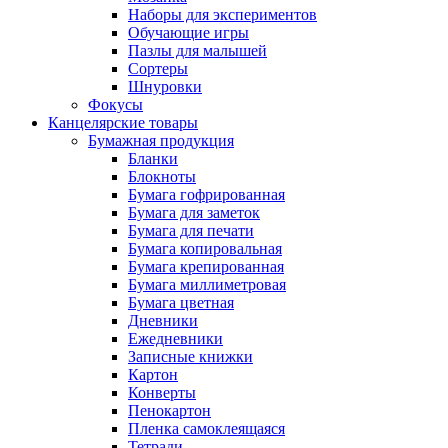
Наборы для экспериментов
Обучающие игры
Пазлы для малышей
Сортеры
Шнуровки
Фокусы
Канцелярские товары
Бумажная продукция
Бланки
Блокноты
Бумага гофрированная
Бумага для заметок
Бумага для печати
Бумага копировальная
Бумага крепированная
Бумага миллиметровая
Бумага цветная
Дневники
Ежедневники
Записные книжки
Картон
Конверты
Пенокартон
Пленка самоклеящаяся
Тетради