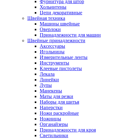
Фурнитура для штор
Хольнитены
Цепи декоративные
Швейная техника
Машины швейные
Оверлоки
Принадлежности для машин
Швейные принадлежности
Аксессуары
Игольницы
Измерительные ленты
Инструменты
Клеевые пистолеты
Лекала
Линейки
Лупы
Манекены
Маты для резки
Наборы для шитья
Наперстки
Ножи раскройные
Ножницы
Органайзеры
Принадлежности для кроя
Светильники