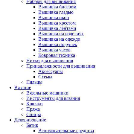
Наборы для вышивания
Вышивка бисером
Вышивка гладью
Вышивка икон
Вышивка крестом
Вышивка лентами
Вышивка на изделиях
Вышивка на одежде
Вышивка подушек
Вышивка часов
Ковровая техника
Нитки для вышивания
Принадлежности для вышивания
Аксессуары
Схемы
Пяльцы
Вязание
Вязальные машинки
Инструменты для вязания
Крючки
Пряжа
Спицы
Декорирование
Батик
Вспомогательные средства