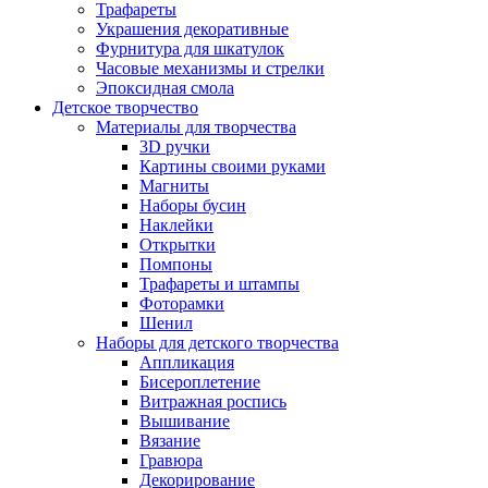
Трафареты
Украшения декоративные
Фурнитура для шкатулок
Часовые механизмы и стрелки
Эпоксидная смола
Детское творчество
Материалы для творчества
3D ручки
Картины своими руками
Магниты
Наборы бусин
Наклейки
Открытки
Помпоны
Трафареты и штампы
Фоторамки
Шенил
Наборы для детского творчества
Аппликация
Бисероплетение
Витражная роспись
Вышивание
Вязание
Гравюра
Декорирование