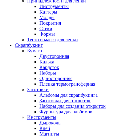
Принадлежности для лепки
Инструменты
Каттеры
Молды
Покрытия
Стеки
Формы
Тесто и масса для лепки
Скрапбукинг
Бумага
Двусторонняя
Калька
Кардсток
Наборы
Односторонняя
Пленка термотрансферная
Заготовки
Альбомы для скрапбукинга
Заготовки для открыток
Наборы для создания открыток
Фурнитура для альбомов
Инструменты
Дыроколы
Клей
Магниты