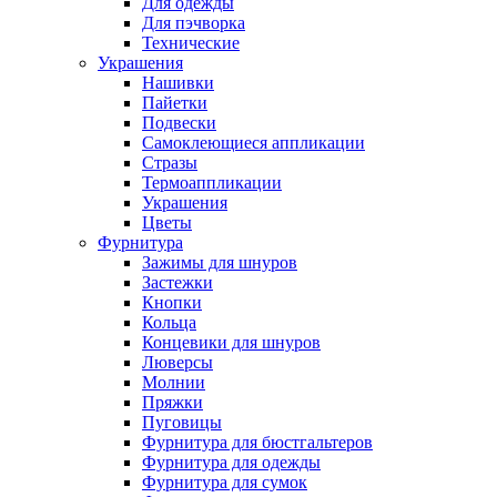
Для одежды
Для пэчворка
Технические
Украшения
Нашивки
Пайетки
Подвески
Самоклеющиеся аппликации
Стразы
Термоаппликации
Украшения
Цветы
Фурнитура
Зажимы для шнуров
Застежки
Кнопки
Кольца
Концевики для шнуров
Люверсы
Молнии
Пряжки
Пуговицы
Фурнитура для бюстгальтеров
Фурнитура для одежды
Фурнитура для сумок