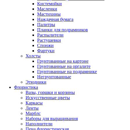
Кистемойки
Масленки
Мастихины
Наждачная бумага
Палитры
Планки для подрамников
Распылители
Растушевки
Спонжи
Фартуки
Холсты
Грунтованные на картоне
Грунтованные на оргалите
Грунтованные на подрамнике
Негрунтованные
Этюдники
Флористика
Вазы, горшки и корзины
Искусственные цветы
Каркасы
Ленты
Марблс
Наборы для выращивания
Наполнители
Пена флористическая