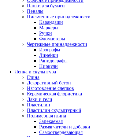
Офисные принадлежности
Папки для бумаги
Пеналы
Письменные принадлежности
Карандаши
Маркеры
Ручки
Фломастеры
Чертежные принадлежности
Изографы
Линейки
Рапидографы
Циркули
Лепка и скульптура
Глина
Декоративный бетон
Изготовление слепков
Керамическая флористика
Лаки и гели
Пластилин
Пластилин скульптурный
Полимерная глина
Запекаемая
Размягчители и добавки
Самоотвердевающая