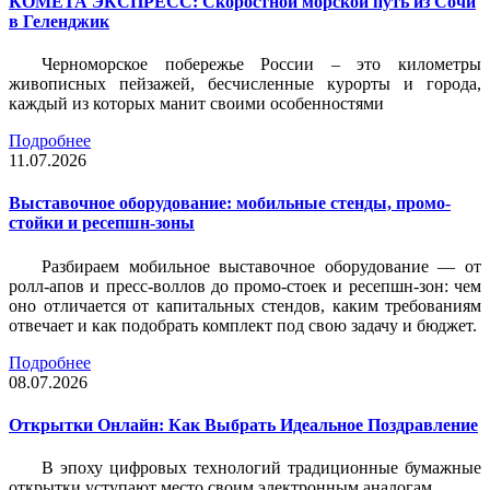
КОМЕТА ЭКСПРЕСС: Скоростной морской путь из Сочи
в Геленджик
Черноморское побережье России – это километры
живописных пейзажей, бесчисленные курорты и города,
каждый из которых манит своими особенностями
Подробнее
11.07.2026
Выставочное оборудование: мобильные стенды, промо-
стойки и ресепшн-зоны
Разбираем мобильное выставочное оборудование — от
ролл-апов и пресс-воллов до промо-стоек и ресепшн-зон: чем
оно отличается от капитальных стендов, каким требованиям
отвечает и как подобрать комплект под свою задачу и бюджет.
Подробнее
08.07.2026
Открытки Онлайн: Как Выбрать Идеальное Поздравление
В эпоху цифровых технологий традиционные бумажные
открытки уступают место своим электронным аналогам