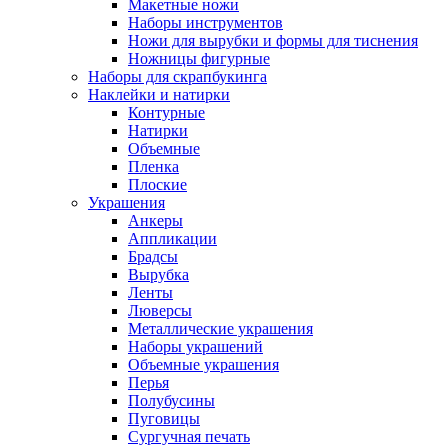
Макетные ножи
Наборы инструментов
Ножи для вырубки и формы для тиснения
Ножницы фигурные
Наборы для скрапбукинга
Наклейки и натирки
Контурные
Натирки
Объемные
Пленка
Плоские
Украшения
Анкеры
Аппликации
Брадсы
Вырубка
Ленты
Люверсы
Металлические украшения
Наборы украшений
Объемные украшения
Перья
Полубусины
Пуговицы
Сургучная печать