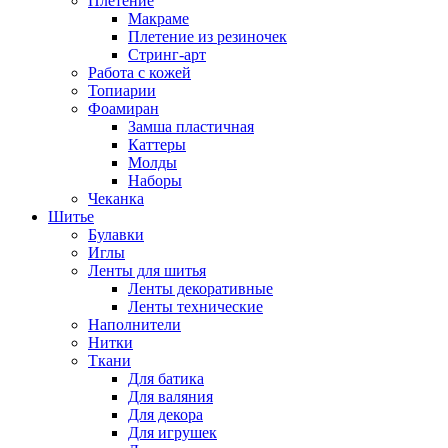
Плетение
Макраме
Плетение из резиночек
Стринг-арт
Работа с кожей
Топиарии
Фоамиран
Замша пластичная
Каттеры
Молды
Наборы
Чеканка
Шитье
Булавки
Иглы
Ленты для шитья
Ленты декоративные
Ленты технические
Наполнители
Нитки
Ткани
Для батика
Для валяния
Для декора
Для игрушек