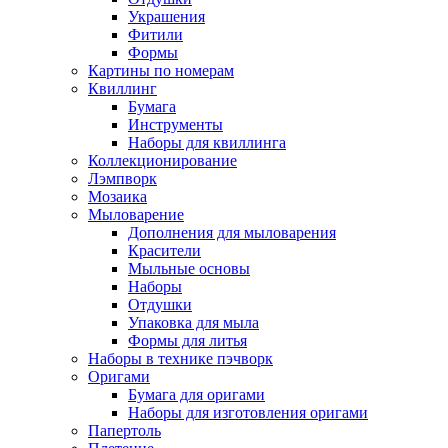
Украшения
Фитили
Формы
Картины по номерам
Квиллинг
Бумага
Инструменты
Наборы для квиллинга
Коллекционирование
Лэмпворк
Мозаика
Мыловарение
Дополнения для мыловарения
Красители
Мыльные основы
Наборы
Отдушки
Упаковка для мыла
Формы для литья
Наборы в технике пэчворк
Оригами
Бумага для оригами
Наборы для изготовления оригами
Папертоль