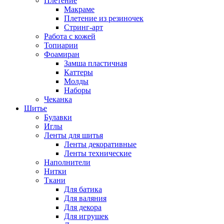
Плетение
Макраме
Плетение из резиночек
Стринг-арт
Работа с кожей
Топиарии
Фоамиран
Замша пластичная
Каттеры
Молды
Наборы
Чеканка
Шитье
Булавки
Иглы
Ленты для шитья
Ленты декоративные
Ленты технические
Наполнители
Нитки
Ткани
Для батика
Для валяния
Для декора
Для игрушек