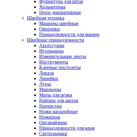
Фурнитура для штор
Хольнитены
Цепи декоративные
Швейная техника
Машины швейные
Оверлоки
Принадлежности для машин
Швейные принадлежности
Аксессуары
Игольницы
Измерительные ленты
Инструменты
Клеевые пистолеты
Лекала
Линейки
Лупы
Манекены
Маты для резки
Наборы для шитья
Наперстки
Ножи раскройные
Ножницы
Органайзеры
Принадлежности для кроя
Светильники