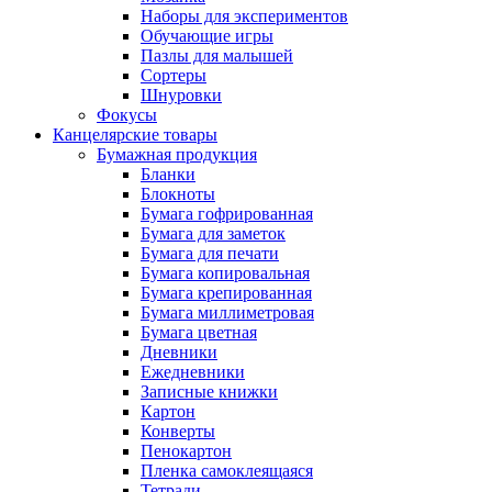
Наборы для экспериментов
Обучающие игры
Пазлы для малышей
Сортеры
Шнуровки
Фокусы
Канцелярские товары
Бумажная продукция
Бланки
Блокноты
Бумага гофрированная
Бумага для заметок
Бумага для печати
Бумага копировальная
Бумага крепированная
Бумага миллиметровая
Бумага цветная
Дневники
Ежедневники
Записные книжки
Картон
Конверты
Пенокартон
Пленка самоклеящаяся
Тетради