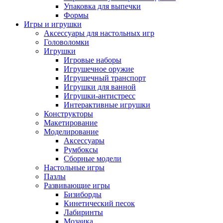
Упаковка для выпечки
Формы
Игры и игрушки
Аксессуары для настольных игр
Головоломки
Игрушки
Игровые наборы
Игрушечное оружие
Игрушечный транспорт
Игрушки для ванной
Игрушки-антистресс
Интерактивные игрушки
Конструкторы
Макетирование
Моделирование
Аксессуары
Румбоксы
Сборные модели
Настольные игры
Пазлы
Развивающие игры
Бизиборды
Кинетический песок
Лабиринты
Мозаика