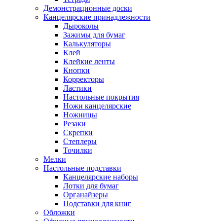
Демонстрационные доски
Канцелярские принадлежности
Дыроколы
Зажимы для бумаг
Калькуляторы
Клей
Клейкие ленты
Кнопки
Корректоры
Ластики
Настольные покрытия
Ножи канцелярские
Ножницы
Резаки
Скрепки
Степлеры
Точилки
Мелки
Настольные подставки
Канцелярские наборы
Лотки для бумаг
Органайзеры
Подставки для книг
Обложки