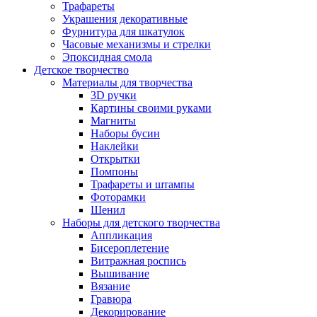
Трафареты
Украшения декоративные
Фурнитура для шкатулок
Часовые механизмы и стрелки
Эпоксидная смола
Детское творчество
Материалы для творчества
3D ручки
Картины своими руками
Магниты
Наборы бусин
Наклейки
Открытки
Помпоны
Трафареты и штампы
Фоторамки
Шенил
Наборы для детского творчества
Аппликация
Бисероплетение
Витражная роспись
Вышивание
Вязание
Гравюра
Декорирование