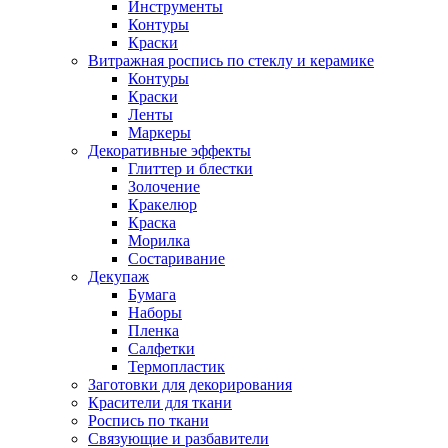
Инструменты
Контуры
Краски
Витражная роспись по стеклу и керамике
Контуры
Краски
Ленты
Маркеры
Декоративные эффекты
Глиттер и блестки
Золочение
Кракелюр
Краска
Морилка
Состаривание
Декупаж
Бумага
Наборы
Пленка
Салфетки
Термопластик
Заготовки для декорирования
Красители для ткани
Роспись по ткани
Связующие и разбавители