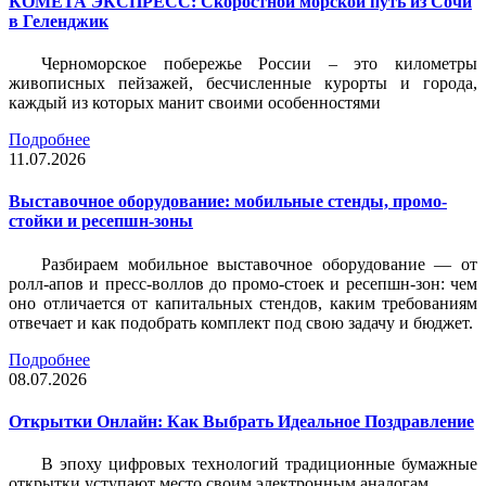
КОМЕТА ЭКСПРЕСС: Скоростной морской путь из Сочи
в Геленджик
Черноморское побережье России – это километры
живописных пейзажей, бесчисленные курорты и города,
каждый из которых манит своими особенностями
Подробнее
11.07.2026
Выставочное оборудование: мобильные стенды, промо-
стойки и ресепшн-зоны
Разбираем мобильное выставочное оборудование — от
ролл-апов и пресс-воллов до промо-стоек и ресепшн-зон: чем
оно отличается от капитальных стендов, каким требованиям
отвечает и как подобрать комплект под свою задачу и бюджет.
Подробнее
08.07.2026
Открытки Онлайн: Как Выбрать Идеальное Поздравление
В эпоху цифровых технологий традиционные бумажные
открытки уступают место своим электронным аналогам