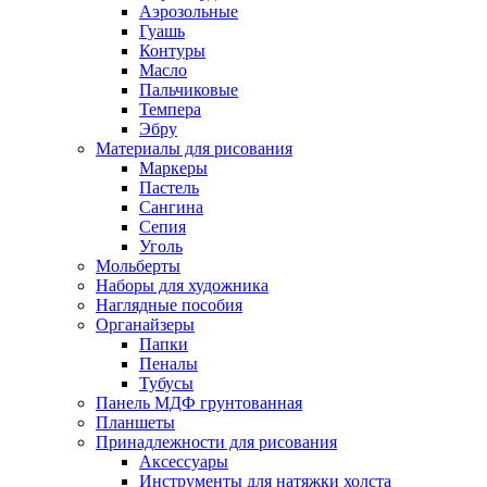
Аэрозольные
Гуашь
Контуры
Масло
Пальчиковые
Темпера
Эбру
Материалы для рисования
Маркеры
Пастель
Сангина
Сепия
Уголь
Мольберты
Наборы для художника
Наглядные пособия
Органайзеры
Папки
Пеналы
Тубусы
Панель МДФ грунтованная
Планшеты
Принадлежности для рисования
Аксессуары
Инструменты для натяжки холста