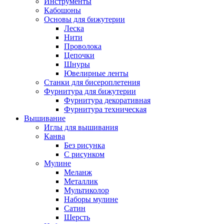
Инструменты
Кабошоны
Основы для бижутерии
Леска
Нити
Проволока
Цепочки
Шнуры
Ювелирные ленты
Станки для бисероплетения
Фурнитура для бижутерии
Фурнитура декоративная
Фурнитура техническая
Вышивание
Иглы для вышивания
Канва
Без рисунка
С рисунком
Мулине
Меланж
Металлик
Мультиколор
Наборы мулине
Сатин
Шерсть