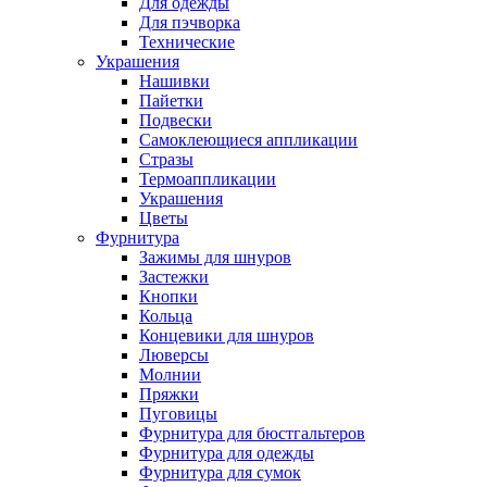
Для одежды
Для пэчворка
Технические
Украшения
Нашивки
Пайетки
Подвески
Самоклеющиеся аппликации
Стразы
Термоаппликации
Украшения
Цветы
Фурнитура
Зажимы для шнуров
Застежки
Кнопки
Кольца
Концевики для шнуров
Люверсы
Молнии
Пряжки
Пуговицы
Фурнитура для бюстгальтеров
Фурнитура для одежды
Фурнитура для сумок