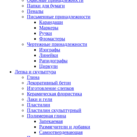
Офисные принадлежности
Папки для бумаги
Пеналы
Письменные принадлежности
Карандаши
Маркеры
Ручки
Фломастеры
Чертежные принадлежности
Изографы
Линейки
Рапидографы
Циркули
Лепка и скульптура
Глина
Декоративный бетон
Изготовление слепков
Керамическая флористика
Лаки и гели
Пластилин
Пластилин скульптурный
Полимерная глина
Запекаемая
Размягчители и добавки
Самоотвердевающая