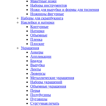
Макетные ножи
Наборы инструментов
Ножи для вырубки и формы для тиснения
Ножницы фигурные
Наборы для скрапбукинга
Наклейки и натирки
Контурные
Натирки
Объемные
Пленка
Плоские
Украшения
Анкеры
Аппликации
Брадсы
Вырубка
Ленты
Люверсы
Металлические украшения
Наборы украшений
Объемные украшения
Перья
Полубусины
Пуговицы
Сургучная печать