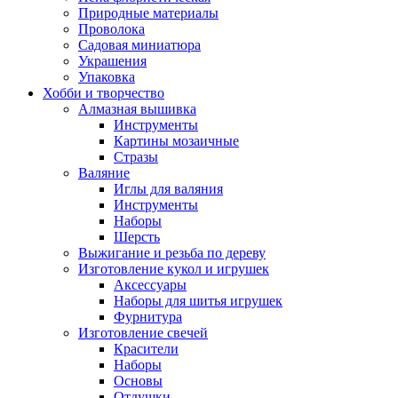
Природные материалы
Проволока
Садовая миниатюра
Украшения
Упаковка
Хобби и творчество
Алмазная вышивка
Инструменты
Картины мозаичные
Стразы
Валяние
Иглы для валяния
Инструменты
Наборы
Шерсть
Выжигание и резьба по дереву
Изготовление кукол и игрушек
Аксессуары
Наборы для шитья игрушек
Фурнитура
Изготовление свечей
Красители
Наборы
Основы
Отдушки