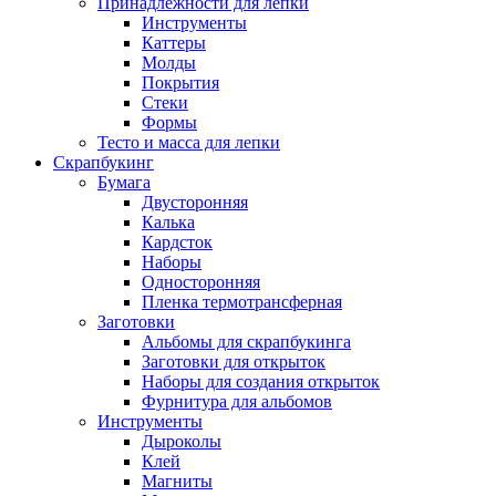
Принадлежности для лепки
Инструменты
Каттеры
Молды
Покрытия
Стеки
Формы
Тесто и масса для лепки
Скрапбукинг
Бумага
Двусторонняя
Калька
Кардсток
Наборы
Односторонняя
Пленка термотрансферная
Заготовки
Альбомы для скрапбукинга
Заготовки для открыток
Наборы для создания открыток
Фурнитура для альбомов
Инструменты
Дыроколы
Клей
Магниты