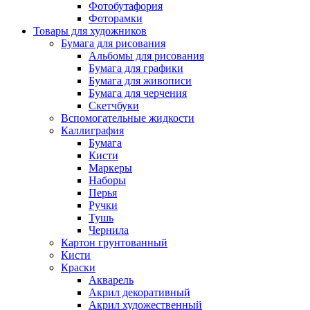
Фотобутафория
Фоторамки
Товары для художников
Бумага для рисования
Альбомы для рисования
Бумага для графики
Бумага для живописи
Бумага для черчения
Скетчбуки
Вспомогательные жидкости
Каллиграфия
Бумага
Кисти
Маркеры
Наборы
Перья
Ручки
Тушь
Чернила
Картон грунтованный
Кисти
Краски
Акварель
Акрил декоративный
Акрил художественный