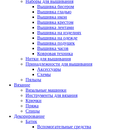
Наборы для вышивания
Вышивка бисером
Вышивка гладью
Вышивка икон
Вышивка крестом
Вышивка лентами
Вышивка на изделиях
Вышивка на одежде
Вышивка подушек
Вышивка часов
Ковровая техника
Нитки для вышивания
Принадлежности для вышивания
Аксессуары
Схемы
Пяльцы
Вязание
Вязальные машинки
Инструменты для вязания
Крючки
Пряжа
Спицы
Декорирование
Батик
Вспомогательные средства