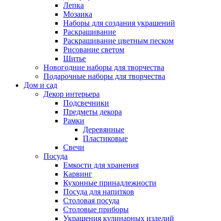
Лепка
Мозаика
Наборы для создания украшений
Раскрашивание
Раскрашивание цветным песком
Рисование светом
Шитье
Новогодние наборы для творчества
Подарочные наборы для творчества
Дом и сад
Декор интерьера
Подсвечники
Предметы декора
Рамки
Деревянные
Пластиковые
Свечи
Посуда
Емкости для хранения
Карвинг
Кухонные принадлежности
Посуда для напитков
Столовая посуда
Столовые приборы
Украшения кулинарных изделий