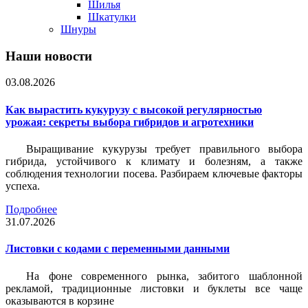
Шилья
Шкатулки
Шнуры
Наши новости
03.08.2026
Как вырастить кукурузу с высокой регулярностью
урожая: секреты выбора гибридов и агротехники
Выращивание кукурузы требует правильного выбора
гибрида, устойчивого к климату и болезням, а также
соблюдения технологии посева. Разбираем ключевые факторы
успеха.
Подробнее
31.07.2026
Листовки c кодами с переменными данными
На фоне современного рынка, забитого шаблонной
рекламой, традиционные листовки и буклеты все чаще
оказываются в корзине