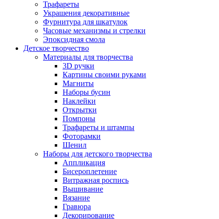
Трафареты
Украшения декоративные
Фурнитура для шкатулок
Часовые механизмы и стрелки
Эпоксидная смола
Детское творчество
Материалы для творчества
3D ручки
Картины своими руками
Магниты
Наборы бусин
Наклейки
Открытки
Помпоны
Трафареты и штампы
Фоторамки
Шенил
Наборы для детского творчества
Аппликация
Бисероплетение
Витражная роспись
Вышивание
Вязание
Гравюра
Декорирование