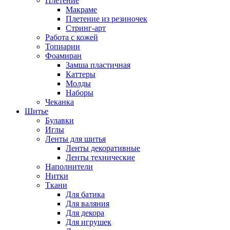
Плетение
Макраме
Плетение из резиночек
Стринг-арт
Работа с кожей
Топиарии
Фоамиран
Замша пластичная
Каттеры
Молды
Наборы
Чеканка
Шитье
Булавки
Иглы
Ленты для шитья
Ленты декоративные
Ленты технические
Наполнители
Нитки
Ткани
Для батика
Для валяния
Для декора
Для игрушек