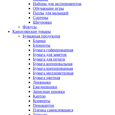
Наборы для экспериментов
Обучающие игры
Пазлы для малышей
Сортеры
Шнуровки
Фокусы
Канцелярские товары
Бумажная продукция
Бланки
Блокноты
Бумага гофрированная
Бумага для заметок
Бумага для печати
Бумага копировальная
Бумага крепированная
Бумага миллиметровая
Бумага цветная
Дневники
Ежедневники
Записные книжки
Картон
Конверты
Пенокартон
Пленка самоклеящаяся
Тетради