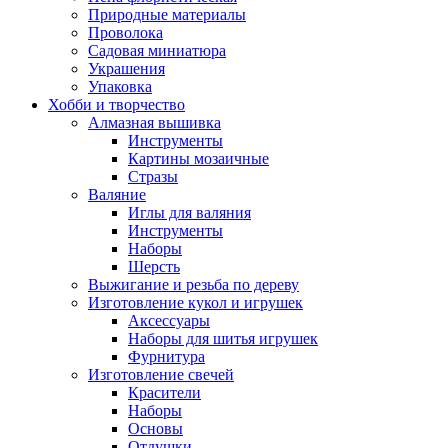
Природные материалы
Проволока
Садовая миниатюра
Украшения
Упаковка
Хобби и творчество
Алмазная вышивка
Инструменты
Картины мозаичные
Стразы
Валяние
Иглы для валяния
Инструменты
Наборы
Шерсть
Выжигание и резьба по дереву
Изготовление кукол и игрушек
Аксессуары
Наборы для шитья игрушек
Фурнитура
Изготовление свечей
Красители
Наборы
Основы
Отдушки