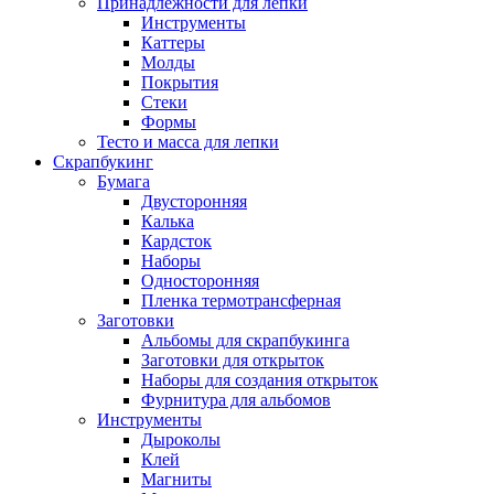
Принадлежности для лепки
Инструменты
Каттеры
Молды
Покрытия
Стеки
Формы
Тесто и масса для лепки
Скрапбукинг
Бумага
Двусторонняя
Калька
Кардсток
Наборы
Односторонняя
Пленка термотрансферная
Заготовки
Альбомы для скрапбукинга
Заготовки для открыток
Наборы для создания открыток
Фурнитура для альбомов
Инструменты
Дыроколы
Клей
Магниты