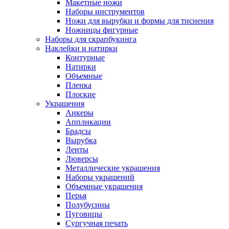
Макетные ножи
Наборы инструментов
Ножи для вырубки и формы для тиснения
Ножницы фигурные
Наборы для скрапбукинга
Наклейки и натирки
Контурные
Натирки
Объемные
Пленка
Плоские
Украшения
Анкеры
Аппликации
Брадсы
Вырубка
Ленты
Люверсы
Металлические украшения
Наборы украшений
Объемные украшения
Перья
Полубусины
Пуговицы
Сургучная печать