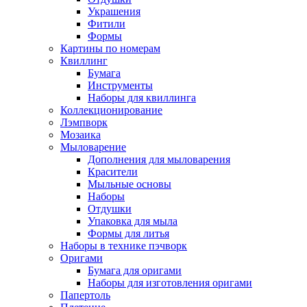
Украшения
Фитили
Формы
Картины по номерам
Квиллинг
Бумага
Инструменты
Наборы для квиллинга
Коллекционирование
Лэмпворк
Мозаика
Мыловарение
Дополнения для мыловарения
Красители
Мыльные основы
Наборы
Отдушки
Упаковка для мыла
Формы для литья
Наборы в технике пэчворк
Оригами
Бумага для оригами
Наборы для изготовления оригами
Папертоль