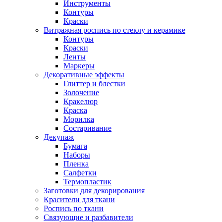
Инструменты
Контуры
Краски
Витражная роспись по стеклу и керамике
Контуры
Краски
Ленты
Маркеры
Декоративные эффекты
Глиттер и блестки
Золочение
Кракелюр
Краска
Морилка
Состаривание
Декупаж
Бумага
Наборы
Пленка
Салфетки
Термопластик
Заготовки для декорирования
Красители для ткани
Роспись по ткани
Связующие и разбавители