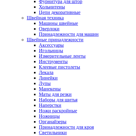
Фурнитура для штор
Хольнитены
Цепи декоративные
Швейная техника
Машины швейные
Оверлоки
Принадлежности для машин
Швейные принадлежности
Аксессуары
Игольницы
Измерительные ленты
Инструменты
Клеевые пистолеты
Лекала
Линейки
Лупы
Манекены
Маты для резки
Наборы для шитья
Наперстки
Ножи раскройные
Ножницы
Органайзеры
Принадлежности для кроя
Светильники