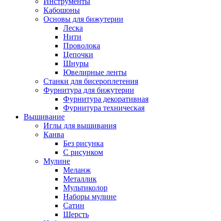
Инструменты
Кабошоны
Основы для бижутерии
Леска
Нити
Проволока
Цепочки
Шнуры
Ювелирные ленты
Станки для бисероплетения
Фурнитура для бижутерии
Фурнитура декоративная
Фурнитура техническая
Вышивание
Иглы для вышивания
Канва
Без рисунка
С рисунком
Мулине
Меланж
Металлик
Мультиколор
Наборы мулине
Сатин
Шерсть