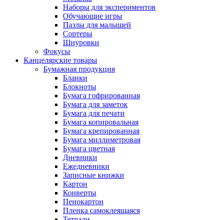
Наборы для экспериментов
Обучающие игры
Пазлы для малышей
Сортеры
Шнуровки
Фокусы
Канцелярские товары
Бумажная продукция
Бланки
Блокноты
Бумага гофрированная
Бумага для заметок
Бумага для печати
Бумага копировальная
Бумага крепированная
Бумага миллиметровая
Бумага цветная
Дневники
Ежедневники
Записные книжки
Картон
Конверты
Пенокартон
Пленка самоклеящаяся
Тетради