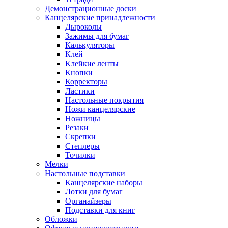
Демонстрационные доски
Канцелярские принадлежности
Дыроколы
Зажимы для бумаг
Калькуляторы
Клей
Клейкие ленты
Кнопки
Корректоры
Ластики
Настольные покрытия
Ножи канцелярские
Ножницы
Резаки
Скрепки
Степлеры
Точилки
Мелки
Настольные подставки
Канцелярские наборы
Лотки для бумаг
Органайзеры
Подставки для книг
Обложки