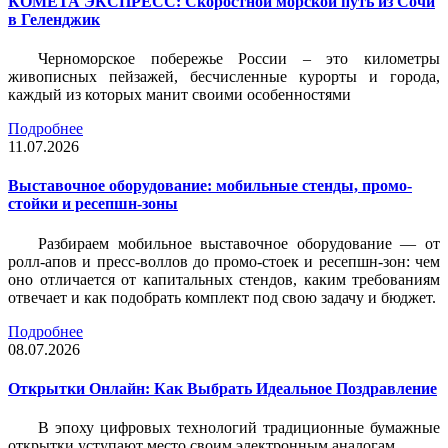
КОМЕТА ЭКСПРЕСС: Скоростной морской путь из Сочи
в Геленджик
Черноморское побережье России – это километры
живописных пейзажей, бесчисленные курорты и города,
каждый из которых манит своими особенностями
Подробнее
11.07.2026
Выставочное оборудование: мобильные стенды, промо-
стойки и ресепшн-зоны
Разбираем мобильное выставочное оборудование — от
ролл-апов и пресс-воллов до промо-стоек и ресепшн-зон: чем
оно отличается от капитальных стендов, каким требованиям
отвечает и как подобрать комплект под свою задачу и бюджет.
Подробнее
08.07.2026
Открытки Онлайн: Как Выбрать Идеальное Поздравление
В эпоху цифровых технологий традиционные бумажные
открытки уступают место своим электронным аналогам