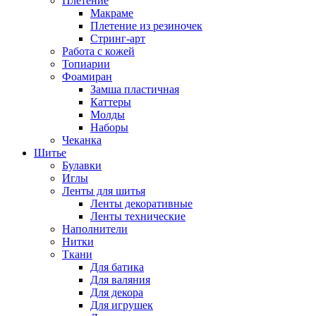
Плетение
Макраме
Плетение из резиночек
Стринг-арт
Работа с кожей
Топиарии
Фоамиран
Замша пластичная
Каттеры
Молды
Наборы
Чеканка
Шитье
Булавки
Иглы
Ленты для шитья
Ленты декоративные
Ленты технические
Наполнители
Нитки
Ткани
Для батика
Для валяния
Для декора
Для игрушек