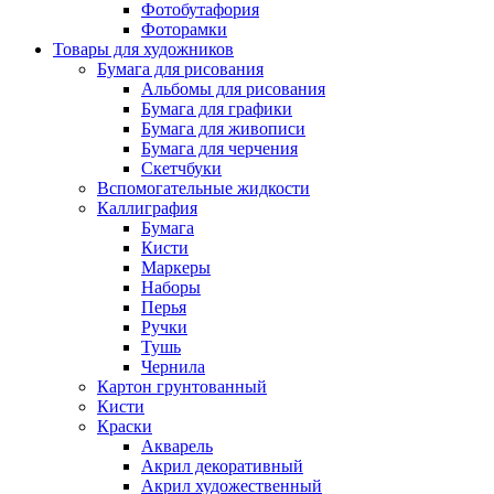
Фотобутафория
Фоторамки
Товары для художников
Бумага для рисования
Альбомы для рисования
Бумага для графики
Бумага для живописи
Бумага для черчения
Скетчбуки
Вспомогательные жидкости
Каллиграфия
Бумага
Кисти
Маркеры
Наборы
Перья
Ручки
Тушь
Чернила
Картон грунтованный
Кисти
Краски
Акварель
Акрил декоративный
Акрил художественный