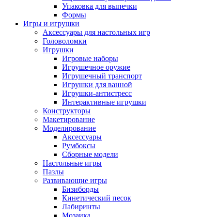
Упаковка для выпечки
Формы
Игры и игрушки
Аксессуары для настольных игр
Головоломки
Игрушки
Игровые наборы
Игрушечное оружие
Игрушечный транспорт
Игрушки для ванной
Игрушки-антистресс
Интерактивные игрушки
Конструкторы
Макетирование
Моделирование
Аксессуары
Румбоксы
Сборные модели
Настольные игры
Пазлы
Развивающие игры
Бизиборды
Кинетический песок
Лабиринты
Мозаика