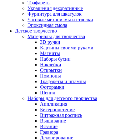
Трафареты
Украшения декоративные
Фурнитура для шкатулок
Часовые механизмы и стрелки
Эпоксидная смола
Детское творчество
Материалы для творчества
3D ручки
Картины своими руками
Магниты
Наборы бусин
Наклейки
Открытки
Помпоны
Трафареты и штампы
Фоторамки
Шенил
Наборы для детского творчества
Аппликация
Бисероплетение
Витражная роспись
Вышивание
Вязание
Гравюра
Декорирование