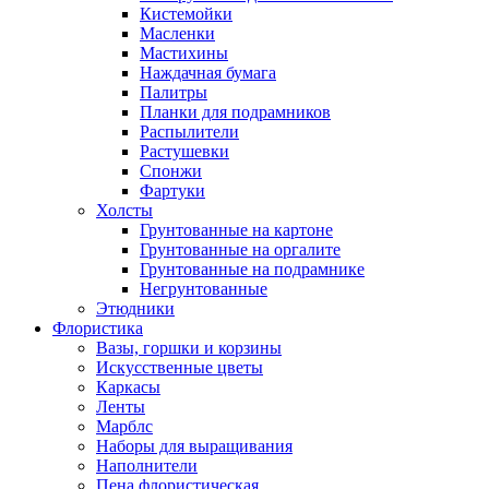
Кистемойки
Масленки
Мастихины
Наждачная бумага
Палитры
Планки для подрамников
Распылители
Растушевки
Спонжи
Фартуки
Холсты
Грунтованные на картоне
Грунтованные на оргалите
Грунтованные на подрамнике
Негрунтованные
Этюдники
Флористика
Вазы, горшки и корзины
Искусственные цветы
Каркасы
Ленты
Марблс
Наборы для выращивания
Наполнители
Пена флористическая