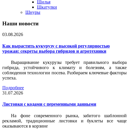
Шилья
Шкатулки
Шнуры
Наши новости
03.08.2026
Как вырастить кукурузу с высокой регулярностью
урожая: секреты выбора гибридов и агротехники
Выращивание кукурузы требует правильного выбора
гибрида, устойчивого к климату и болезням, а также
соблюдения технологии посева. Разбираем ключевые факторы
успеха.
Подробнее
31.07.2026
Листовки c кодами с переменными данными
На фоне современного рынка, забитого шаблонной
рекламой, традиционные листовки и буклеты все чаще
оказываются в корзине