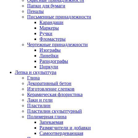
Офисные принадлежности
Папки для бумаги
Пеналы
Письменные принадлежности
Карандаши
Маркеры
Ручки
Фломастеры
Чертежные принадлежности
Изографы
Линейки
Рапидографы
Циркули
Лепка и скульптура
Глина
Декоративный бетон
Изготовление слепков
Керамическая флористика
Лаки и гели
Пластилин
Пластилин скульптурный
Полимерная глина
Запекаемая
Размягчители и добавки
Самоотвердевающая