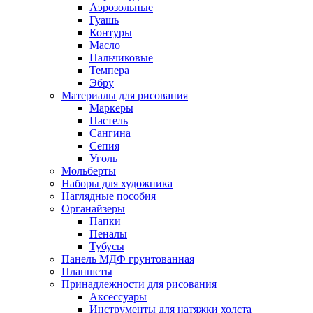
Аэрозольные
Гуашь
Контуры
Масло
Пальчиковые
Темпера
Эбру
Материалы для рисования
Маркеры
Пастель
Сангина
Сепия
Уголь
Мольберты
Наборы для художника
Наглядные пособия
Органайзеры
Папки
Пеналы
Тубусы
Панель МДФ грунтованная
Планшеты
Принадлежности для рисования
Аксессуары
Инструменты для натяжки холста