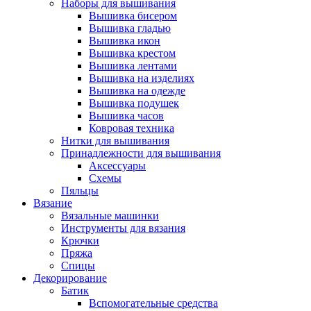
Наборы для вышивания
Вышивка бисером
Вышивка гладью
Вышивка икон
Вышивка крестом
Вышивка лентами
Вышивка на изделиях
Вышивка на одежде
Вышивка подушек
Вышивка часов
Ковровая техника
Нитки для вышивания
Принадлежности для вышивания
Аксессуары
Схемы
Пяльцы
Вязание
Вязальные машинки
Инструменты для вязания
Крючки
Пряжа
Спицы
Декорирование
Батик
Вспомогательные средства