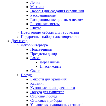
Лепка
Мозаика
Наборы для создания украшений
Раскрашивание
Раскрашивание цветным песком
Рисование светом
Шитье
Новогодние наборы для творчества
Подарочные наборы для творчества
Дом и сад
Декор интерьера
Подсвечники
Предметы декора
Рамки
Деревянные
Пластиковые
Свечи
Посуда
Емкости для хранения
Карвинг
Кухонные принадлежности
Посуда для напитков
Столовая посуда
Столовые приборы
Украшения кулинарных изделий