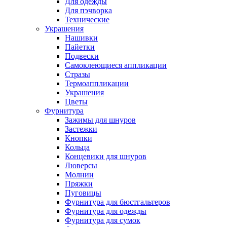
Для одежды
Для пэчворка
Технические
Украшения
Нашивки
Пайетки
Подвески
Самоклеющиеся аппликации
Стразы
Термоаппликации
Украшения
Цветы
Фурнитура
Зажимы для шнуров
Застежки
Кнопки
Кольца
Концевики для шнуров
Люверсы
Молнии
Пряжки
Пуговицы
Фурнитура для бюстгальтеров
Фурнитура для одежды
Фурнитура для сумок