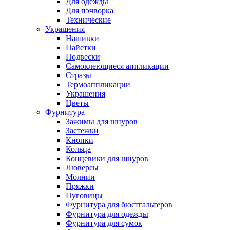
Для одежды
Для пэчворка
Технические
Украшения
Нашивки
Пайетки
Подвески
Самоклеющиеся аппликации
Стразы
Термоаппликации
Украшения
Цветы
Фурнитура
Зажимы для шнуров
Застежки
Кнопки
Кольца
Концевики для шнуров
Люверсы
Молнии
Пряжки
Пуговицы
Фурнитура для бюстгальтеров
Фурнитура для одежды
Фурнитура для сумок