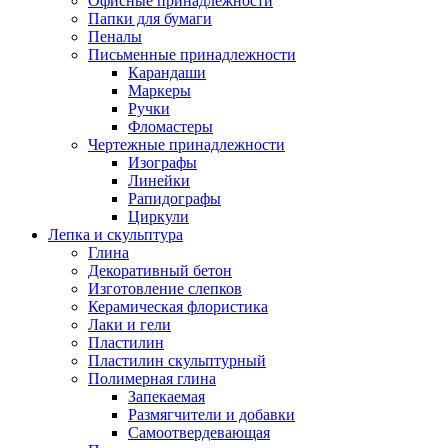
Офисные принадлежности
Папки для бумаги
Пеналы
Письменные принадлежности
Карандаши
Маркеры
Ручки
Фломастеры
Чертежные принадлежности
Изографы
Линейки
Рапидографы
Циркули
Лепка и скульптура
Глина
Декоративный бетон
Изготовление слепков
Керамическая флористика
Лаки и гели
Пластилин
Пластилин скульптурный
Полимерная глина
Запекаемая
Размягчители и добавки
Самоотвердевающая