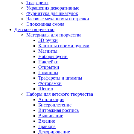
Трафареты
Украшения декоративные
Фурнитура для шкатулок
Часовые механизмы и стрелки
Эпоксидная смола
Детское творчество
Материалы для творчества
3D ручки
Картины своими руками
Магниты
Наборы бусин
Наклейки
Открытки
Помпоны
Трафареты и штампы
Фоторамки
Шенил
Наборы для детского творчества
Аппликация
Бисероплетение
Витражная роспись
Вышивание
Вязание
Гравюра
Декорирование