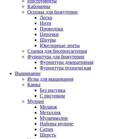
Инструменты
Кабошоны
Основы для бижутерии
Леска
Нити
Проволока
Цепочки
Шнуры
Ювелирные ленты
Станки для бисероплетения
Фурнитура для бижутерии
Фурнитура декоративная
Фурнитура техническая
Вышивание
Иглы для вышивания
Канва
Без рисунка
С рисунком
Мулине
Меланж
Металлик
Мультиколор
Наборы мулине
Сатин
Шерсть