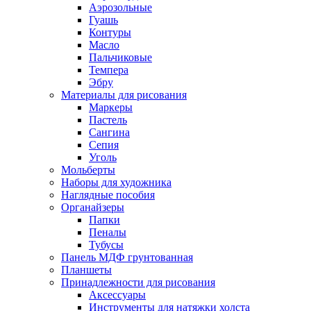
Аэрозольные
Гуашь
Контуры
Масло
Пальчиковые
Темпера
Эбру
Материалы для рисования
Маркеры
Пастель
Сангина
Сепия
Уголь
Мольберты
Наборы для художника
Наглядные пособия
Органайзеры
Папки
Пеналы
Тубусы
Панель МДФ грунтованная
Планшеты
Принадлежности для рисования
Аксессуары
Инструменты для натяжки холста