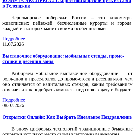
КОМЕТА ЭКСПРЕСС: Скоростной морской путь из Сочи
в Геленджик
Черноморское побережье России – это километры
живописных пейзажей, бесчисленные курорты и города,
каждый из которых манит своими особенностями
Подробнее
11.07.2026
Выставочное оборудование: мобильные стенды, промо-
стойки и ресепшн-зоны
Разбираем мобильное выставочное оборудование — от
ролл-апов и пресс-воллов до промо-стоек и ресепшн-зон: чем
оно отличается от капитальных стендов, каким требованиям
отвечает и как подобрать комплект под свою задачу и бюджет.
Подробнее
08.07.2026
Открытки Онлайн: Как Выбрать Идеальное Поздравление
В эпоху цифровых технологий традиционные бумажные
открытки уступают место своим электронным аналогам