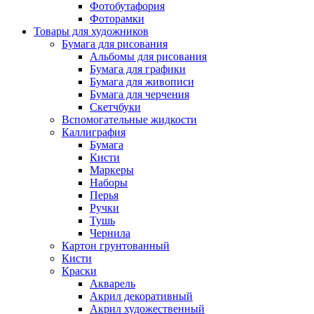
Фотобутафория
Фоторамки
Товары для художников
Бумага для рисования
Альбомы для рисования
Бумага для графики
Бумага для живописи
Бумага для черчения
Скетчбуки
Вспомогательные жидкости
Каллиграфия
Бумага
Кисти
Маркеры
Наборы
Перья
Ручки
Тушь
Чернила
Картон грунтованный
Кисти
Краски
Акварель
Акрил декоративный
Акрил художественный