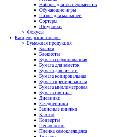
Наборы для экспериментов
Обучающие игры
Пазлы для малышей
Сортеры
Шнуровки
Фокусы
Канцелярские товары
Бумажная продукция
Бланки
Блокноты
Бумага гофрированная
Бумага для заметок
Бумага для печати
Бумага копировальная
Бумага крепированная
Бумага миллиметровая
Бумага цветная
Дневники
Ежедневники
Записные книжки
Картон
Конверты
Пенокартон
Пленка самоклеящаяся
Тетради