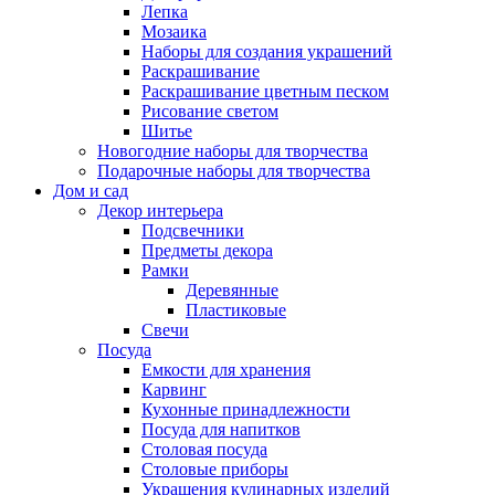
Лепка
Мозаика
Наборы для создания украшений
Раскрашивание
Раскрашивание цветным песком
Рисование светом
Шитье
Новогодние наборы для творчества
Подарочные наборы для творчества
Дом и сад
Декор интерьера
Подсвечники
Предметы декора
Рамки
Деревянные
Пластиковые
Свечи
Посуда
Емкости для хранения
Карвинг
Кухонные принадлежности
Посуда для напитков
Столовая посуда
Столовые приборы
Украшения кулинарных изделий