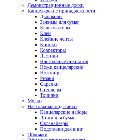
Демонстрационные доски
Канцелярские принадлежности
Дыроколы
Зажимы для бумаг
Калькуляторы
Клей
Клейкие ленты
Кнопки
Корректоры
Ластики
Настольные покрытия
Ножи канцелярские
Ножницы
Резаки
Скрепки
Степлеры
Точилки
Мелки
Настольные подставки
Канцелярские наборы
Лотки для бумаг
Органайзеры
Подставки для книг
Обложки