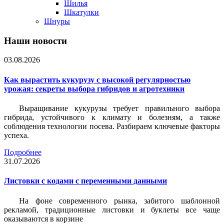
Шилья
Шкатулки
Шнуры
Наши новости
03.08.2026
Как вырастить кукурузу с высокой регулярностью
урожая: секреты выбора гибридов и агротехники
Выращивание кукурузы требует правильного выбора
гибрида, устойчивого к климату и болезням, а также
соблюдения технологии посева. Разбираем ключевые факторы
успеха.
Подробнее
31.07.2026
Листовки c кодами с переменными данными
На фоне современного рынка, забитого шаблонной
рекламой, традиционные листовки и буклеты все чаще
оказываются в корзине