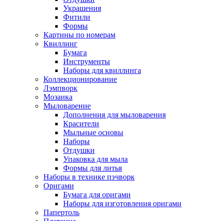
Украшения
Фитили
Формы
Картины по номерам
Квиллинг
Бумага
Инструменты
Наборы для квиллинга
Коллекционирование
Лэмпворк
Мозаика
Мыловарение
Дополнения для мыловарения
Красители
Мыльные основы
Наборы
Отдушки
Упаковка для мыла
Формы для литья
Наборы в технике пэчворк
Оригами
Бумага для оригами
Наборы для изготовления оригами
Папертоль