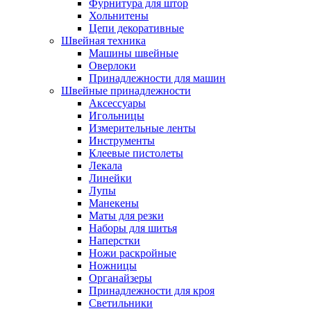
Фурнитура для штор
Хольнитены
Цепи декоративные
Швейная техника
Машины швейные
Оверлоки
Принадлежности для машин
Швейные принадлежности
Аксессуары
Игольницы
Измерительные ленты
Инструменты
Клеевые пистолеты
Лекала
Линейки
Лупы
Манекены
Маты для резки
Наборы для шитья
Наперстки
Ножи раскройные
Ножницы
Органайзеры
Принадлежности для кроя
Светильники