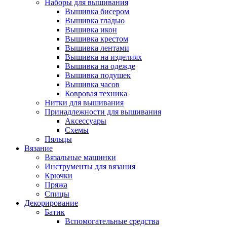
Наборы для вышивания
Вышивка бисером
Вышивка гладью
Вышивка икон
Вышивка крестом
Вышивка лентами
Вышивка на изделиях
Вышивка на одежде
Вышивка подушек
Вышивка часов
Ковровая техника
Нитки для вышивания
Принадлежности для вышивания
Аксессуары
Схемы
Пяльцы
Вязание
Вязальные машинки
Инструменты для вязания
Крючки
Пряжа
Спицы
Декорирование
Батик
Вспомогательные средства