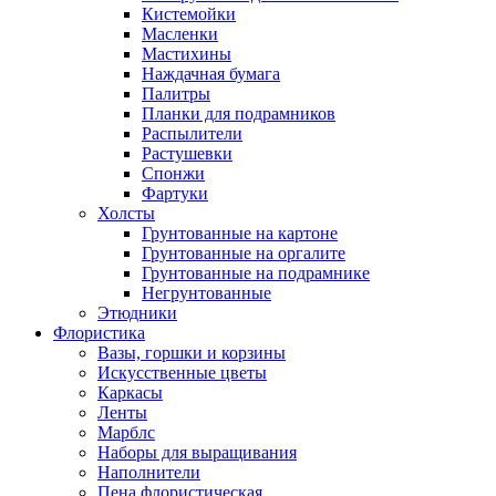
Кистемойки
Масленки
Мастихины
Наждачная бумага
Палитры
Планки для подрамников
Распылители
Растушевки
Спонжи
Фартуки
Холсты
Грунтованные на картоне
Грунтованные на оргалите
Грунтованные на подрамнике
Негрунтованные
Этюдники
Флористика
Вазы, горшки и корзины
Искусственные цветы
Каркасы
Ленты
Марблс
Наборы для выращивания
Наполнители
Пена флористическая