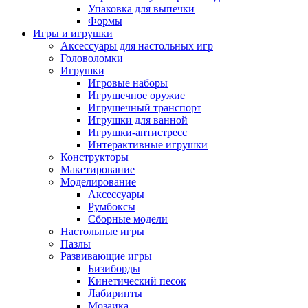
Упаковка для выпечки
Формы
Игры и игрушки
Аксессуары для настольных игр
Головоломки
Игрушки
Игровые наборы
Игрушечное оружие
Игрушечный транспорт
Игрушки для ванной
Игрушки-антистресс
Интерактивные игрушки
Конструкторы
Макетирование
Моделирование
Аксессуары
Румбоксы
Сборные модели
Настольные игры
Пазлы
Развивающие игры
Бизиборды
Кинетический песок
Лабиринты
Мозаика