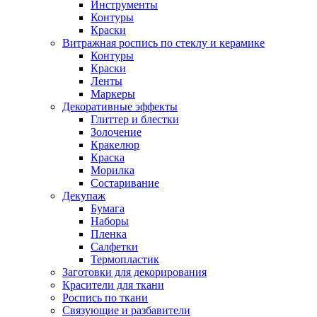
Инструменты
Контуры
Краски
Витражная роспись по стеклу и керамике
Контуры
Краски
Ленты
Маркеры
Декоративные эффекты
Глиттер и блестки
Золочение
Кракелюр
Краска
Морилка
Состаривание
Декупаж
Бумага
Наборы
Пленка
Салфетки
Термопластик
Заготовки для декорирования
Красители для ткани
Роспись по ткани
Связующие и разбавители