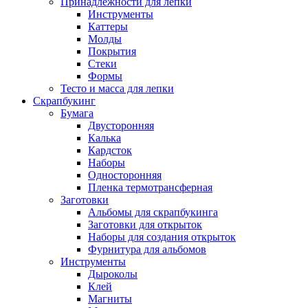
Принадлежности для лепки
Инструменты
Каттеры
Молды
Покрытия
Стеки
Формы
Тесто и масса для лепки
Скрапбукинг
Бумага
Двусторонняя
Калька
Кардсток
Наборы
Односторонняя
Пленка термотрансферная
Заготовки
Альбомы для скрапбукинга
Заготовки для открыток
Наборы для создания открыток
Фурнитура для альбомов
Инструменты
Дыроколы
Клей
Магниты