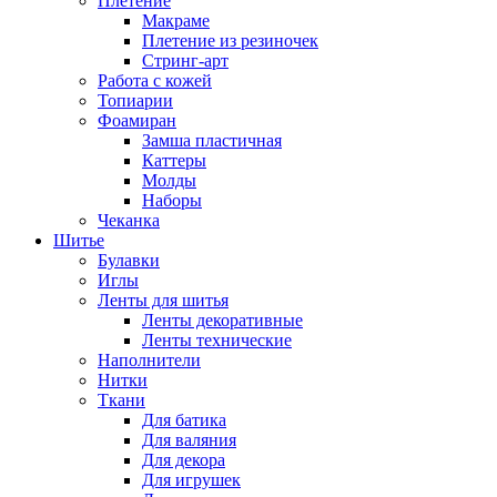
Плетение
Макраме
Плетение из резиночек
Стринг-арт
Работа с кожей
Топиарии
Фоамиран
Замша пластичная
Каттеры
Молды
Наборы
Чеканка
Шитье
Булавки
Иглы
Ленты для шитья
Ленты декоративные
Ленты технические
Наполнители
Нитки
Ткани
Для батика
Для валяния
Для декора
Для игрушек