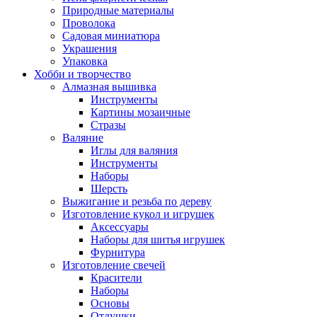
Природные материалы
Проволока
Садовая миниатюра
Украшения
Упаковка
Хобби и творчество
Алмазная вышивка
Инструменты
Картины мозаичные
Стразы
Валяние
Иглы для валяния
Инструменты
Наборы
Шерсть
Выжигание и резьба по дереву
Изготовление кукол и игрушек
Аксессуары
Наборы для шитья игрушек
Фурнитура
Изготовление свечей
Красители
Наборы
Основы
Отдушки