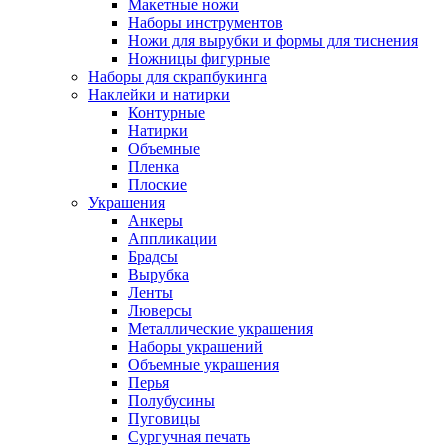
Макетные ножи
Наборы инструментов
Ножи для вырубки и формы для тиснения
Ножницы фигурные
Наборы для скрапбукинга
Наклейки и натирки
Контурные
Натирки
Объемные
Пленка
Плоские
Украшения
Анкеры
Аппликации
Брадсы
Вырубка
Ленты
Люверсы
Металлические украшения
Наборы украшений
Объемные украшения
Перья
Полубусины
Пуговицы
Сургучная печать