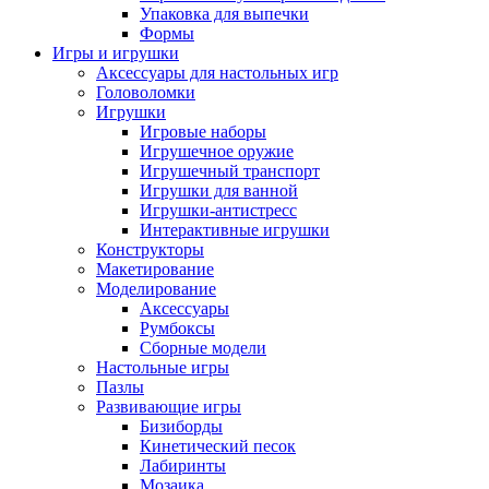
Упаковка для выпечки
Формы
Игры и игрушки
Аксессуары для настольных игр
Головоломки
Игрушки
Игровые наборы
Игрушечное оружие
Игрушечный транспорт
Игрушки для ванной
Игрушки-антистресс
Интерактивные игрушки
Конструкторы
Макетирование
Моделирование
Аксессуары
Румбоксы
Сборные модели
Настольные игры
Пазлы
Развивающие игры
Бизиборды
Кинетический песок
Лабиринты
Мозаика