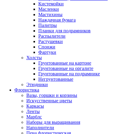
Кистемойки
Масленки
Мастихины
Наждачная бумага
Палитры
Планки для подрамников
Распылители
Растушевки
Спонжи
Фартуки
Холсты
Грунтованные на картоне
Грунтованные на оргалите
Грунтованные на подрамнике
Негрунтованные
Этюдники
Флористика
Вазы, горшки и корзины
Искусственные цветы
Каркасы
Ленты
Марблс
Наборы для выращивания
Наполнители
Пена флористическая