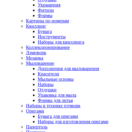
Украшения
Фитили
Формы
Картины по номерам
Квиллинг
Бумага
Инструменты
Наборы для квиллинга
Коллекционирование
Лэмпворк
Мозаика
Мыловарение
Дополнения для мыловарения
Красители
Мыльные основы
Наборы
Отдушки
Упаковка для мыла
Формы для литья
Наборы в технике пэчворк
Оригами
Бумага для оригами
Наборы для изготовления оригами
Папертоль