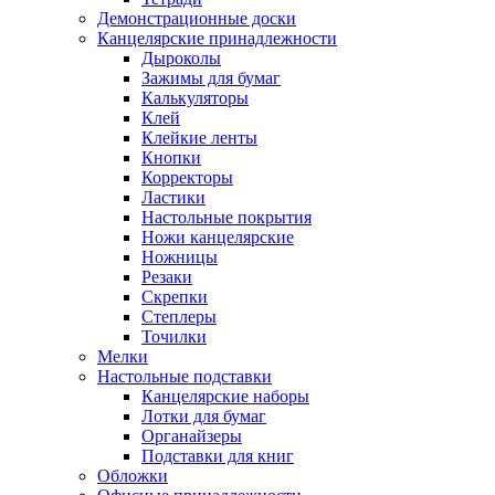
Демонстрационные доски
Канцелярские принадлежности
Дыроколы
Зажимы для бумаг
Калькуляторы
Клей
Клейкие ленты
Кнопки
Корректоры
Ластики
Настольные покрытия
Ножи канцелярские
Ножницы
Резаки
Скрепки
Степлеры
Точилки
Мелки
Настольные подставки
Канцелярские наборы
Лотки для бумаг
Органайзеры
Подставки для книг
Обложки