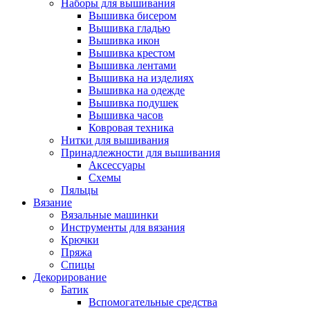
Наборы для вышивания
Вышивка бисером
Вышивка гладью
Вышивка икон
Вышивка крестом
Вышивка лентами
Вышивка на изделиях
Вышивка на одежде
Вышивка подушек
Вышивка часов
Ковровая техника
Нитки для вышивания
Принадлежности для вышивания
Аксессуары
Схемы
Пяльцы
Вязание
Вязальные машинки
Инструменты для вязания
Крючки
Пряжа
Спицы
Декорирование
Батик
Вспомогательные средства