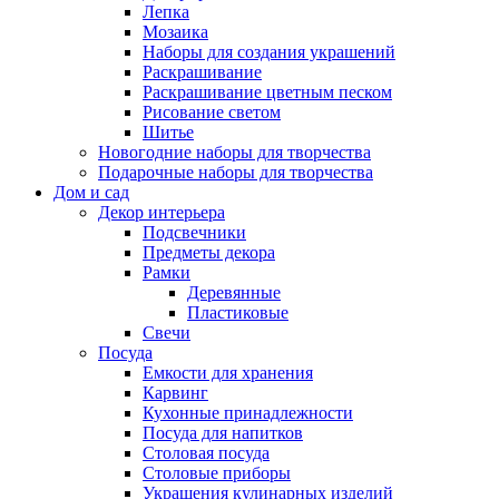
Лепка
Мозаика
Наборы для создания украшений
Раскрашивание
Раскрашивание цветным песком
Рисование светом
Шитье
Новогодние наборы для творчества
Подарочные наборы для творчества
Дом и сад
Декор интерьера
Подсвечники
Предметы декора
Рамки
Деревянные
Пластиковые
Свечи
Посуда
Емкости для хранения
Карвинг
Кухонные принадлежности
Посуда для напитков
Столовая посуда
Столовые приборы
Украшения кулинарных изделий