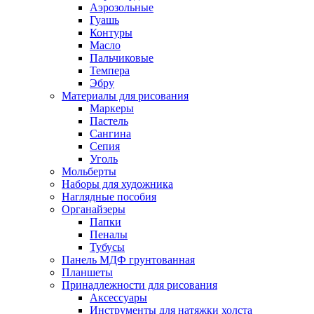
Аэрозольные
Гуашь
Контуры
Масло
Пальчиковые
Темпера
Эбру
Материалы для рисования
Маркеры
Пастель
Сангина
Сепия
Уголь
Мольберты
Наборы для художника
Наглядные пособия
Органайзеры
Папки
Пеналы
Тубусы
Панель МДФ грунтованная
Планшеты
Принадлежности для рисования
Аксессуары
Инструменты для натяжки холста