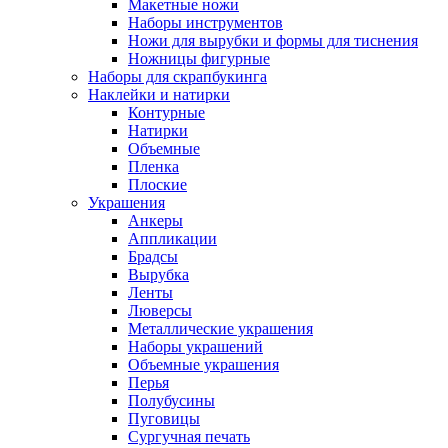
Макетные ножи
Наборы инструментов
Ножи для вырубки и формы для тиснения
Ножницы фигурные
Наборы для скрапбукинга
Наклейки и натирки
Контурные
Натирки
Объемные
Пленка
Плоские
Украшения
Анкеры
Аппликации
Брадсы
Вырубка
Ленты
Люверсы
Металлические украшения
Наборы украшений
Объемные украшения
Перья
Полубусины
Пуговицы
Сургучная печать