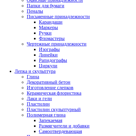
Офисные принадлежности
Папки для бумаги
Пеналы
Письменные принадлежности
Карандаши
Маркеры
Ручки
Фломастеры
Чертежные принадлежности
Изографы
Линейки
Рапидографы
Циркули
Лепка и скульптура
Глина
Декоративный бетон
Изготовление слепков
Керамическая флористика
Лаки и гели
Пластилин
Пластилин скульптурный
Полимерная глина
Запекаемая
Размягчители и добавки
Самоотвердевающая