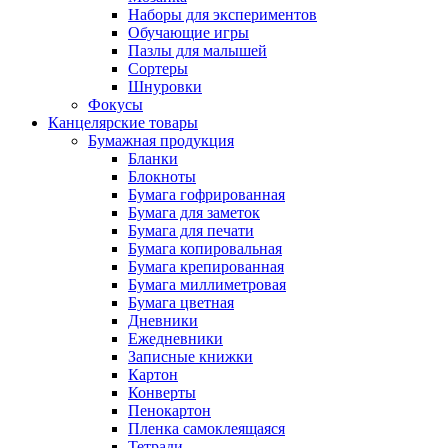
Наборы для экспериментов
Обучающие игры
Пазлы для малышей
Сортеры
Шнуровки
Фокусы
Канцелярские товары
Бумажная продукция
Бланки
Блокноты
Бумага гофрированная
Бумага для заметок
Бумага для печати
Бумага копировальная
Бумага крепированная
Бумага миллиметровая
Бумага цветная
Дневники
Ежедневники
Записные книжки
Картон
Конверты
Пенокартон
Пленка самоклеящаяся
Тетради