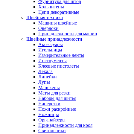
Фурнитура для штор
Хольнитены
Цепи декоративные
Швейная техника
Машины швейные
Оверлоки
Принадлежности для машин
Швейные принадлежности
Аксессуары
Игольницы
Измерительные ленты
Инструменты
Клеевые пистолеты
Лекала
Линейки
Лупы
Манекены
Маты для резки
Наборы для шитья
Наперстки
Ножи раскройные
Ножницы
Органайзеры
Принадлежности для кроя
Светильники