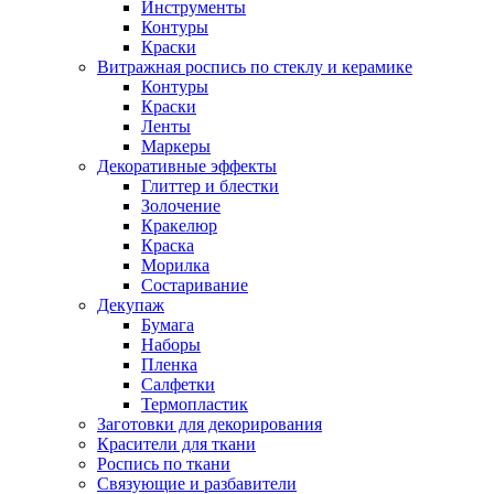
Инструменты
Контуры
Краски
Витражная роспись по стеклу и керамике
Контуры
Краски
Ленты
Маркеры
Декоративные эффекты
Глиттер и блестки
Золочение
Кракелюр
Краска
Морилка
Состаривание
Декупаж
Бумага
Наборы
Пленка
Салфетки
Термопластик
Заготовки для декорирования
Красители для ткани
Роспись по ткани
Связующие и разбавители