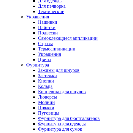
Для одежды
Для пэчворка
Технические
Украшения
Нашивки
Пайетки
Подвески
Самоклеющиеся аппликации
Стразы
Термоаппликации
Украшения
Цветы
Фурнитура
Зажимы для шнуров
Застежки
Кнопки
Кольца
Концевики для шнуров
Люверсы
Молнии
Пряжки
Пуговицы
Фурнитура для бюстгальтеров
Фурнитура для одежды
Фурнитура для сумок