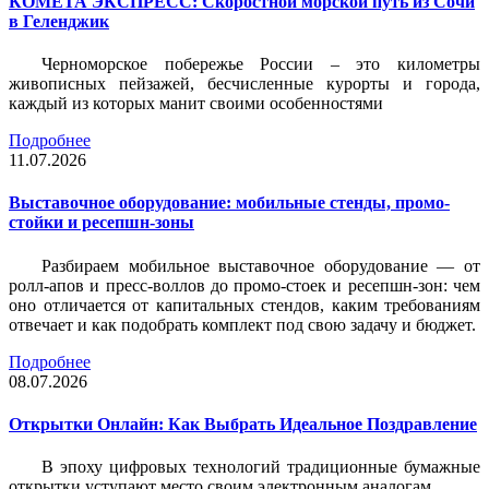
КОМЕТА ЭКСПРЕСС: Скоростной морской путь из Сочи
в Геленджик
Черноморское побережье России – это километры
живописных пейзажей, бесчисленные курорты и города,
каждый из которых манит своими особенностями
Подробнее
11.07.2026
Выставочное оборудование: мобильные стенды, промо-
стойки и ресепшн-зоны
Разбираем мобильное выставочное оборудование — от
ролл-апов и пресс-воллов до промо-стоек и ресепшн-зон: чем
оно отличается от капитальных стендов, каким требованиям
отвечает и как подобрать комплект под свою задачу и бюджет.
Подробнее
08.07.2026
Открытки Онлайн: Как Выбрать Идеальное Поздравление
В эпоху цифровых технологий традиционные бумажные
открытки уступают место своим электронным аналогам