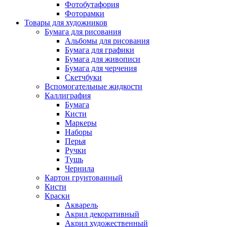
Фотобутафория
Фоторамки
Товары для художников
Бумага для рисования
Альбомы для рисования
Бумага для графики
Бумага для живописи
Бумага для черчения
Скетчбуки
Вспомогательные жидкости
Каллиграфия
Бумага
Кисти
Маркеры
Наборы
Перья
Ручки
Тушь
Чернила
Картон грунтованный
Кисти
Краски
Акварель
Акрил декоративный
Акрил художественный