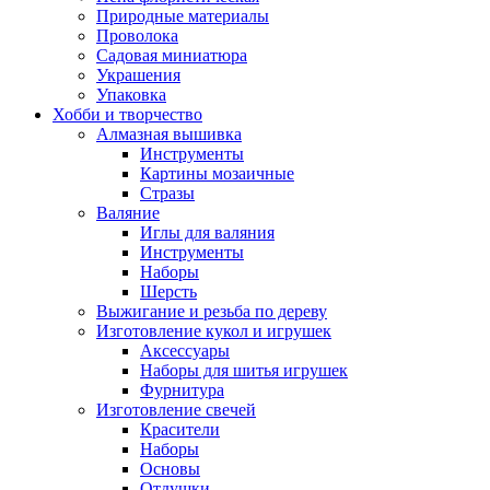
Природные материалы
Проволока
Садовая миниатюра
Украшения
Упаковка
Хобби и творчество
Алмазная вышивка
Инструменты
Картины мозаичные
Стразы
Валяние
Иглы для валяния
Инструменты
Наборы
Шерсть
Выжигание и резьба по дереву
Изготовление кукол и игрушек
Аксессуары
Наборы для шитья игрушек
Фурнитура
Изготовление свечей
Красители
Наборы
Основы
Отдушки