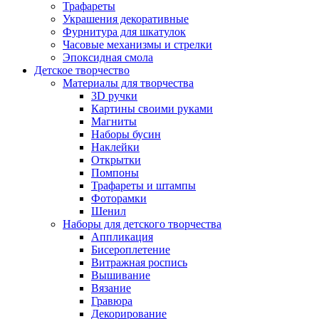
Трафареты
Украшения декоративные
Фурнитура для шкатулок
Часовые механизмы и стрелки
Эпоксидная смола
Детское творчество
Материалы для творчества
3D ручки
Картины своими руками
Магниты
Наборы бусин
Наклейки
Открытки
Помпоны
Трафареты и штампы
Фоторамки
Шенил
Наборы для детского творчества
Аппликация
Бисероплетение
Витражная роспись
Вышивание
Вязание
Гравюра
Декорирование