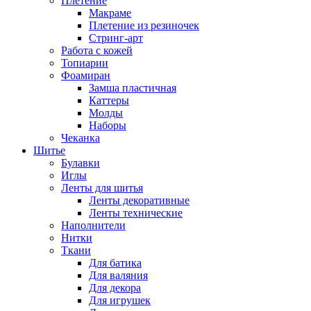
Плетение
Макраме
Плетение из резиночек
Стринг-арт
Работа с кожей
Топиарии
Фоамиран
Замша пластичная
Каттеры
Молды
Наборы
Чеканка
Шитье
Булавки
Иглы
Ленты для шитья
Ленты декоративные
Ленты технические
Наполнители
Нитки
Ткани
Для батика
Для валяния
Для декора
Для игрушек