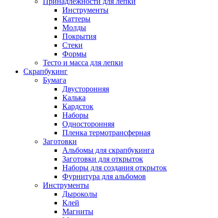
Принадлежности для лепки
Инструменты
Каттеры
Молды
Покрытия
Стеки
Формы
Тесто и масса для лепки
Скрапбукинг
Бумага
Двусторонняя
Калька
Кардсток
Наборы
Односторонняя
Пленка термотрансферная
Заготовки
Альбомы для скрапбукинга
Заготовки для открыток
Наборы для создания открыток
Фурнитура для альбомов
Инструменты
Дыроколы
Клей
Магниты