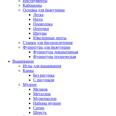
Инструменты
Кабошоны
Основы для бижутерии
Леска
Нити
Проволока
Цепочки
Шнуры
Ювелирные ленты
Станки для бисероплетения
Фурнитура для бижутерии
Фурнитура декоративная
Фурнитура техническая
Вышивание
Иглы для вышивания
Канва
Без рисунка
С рисунком
Мулине
Меланж
Металлик
Мультиколор
Наборы мулине
Сатин
Шерсть