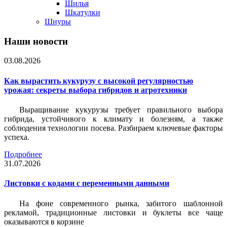
Шилья
Шкатулки
Шнуры
Наши новости
03.08.2026
Как вырастить кукурузу с высокой регулярностью
урожая: секреты выбора гибридов и агротехники
Выращивание кукурузы требует правильного выбора
гибрида, устойчивого к климату и болезням, а также
соблюдения технологии посева. Разбираем ключевые факторы
успеха.
Подробнее
31.07.2026
Листовки c кодами с переменными данными
На фоне современного рынка, забитого шаблонной
рекламой, традиционные листовки и буклеты все чаще
оказываются в корзине