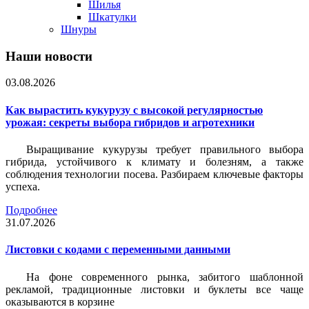
Шилья
Шкатулки
Шнуры
Наши новости
03.08.2026
Как вырастить кукурузу с высокой регулярностью
урожая: секреты выбора гибридов и агротехники
Выращивание кукурузы требует правильного выбора
гибрида, устойчивого к климату и болезням, а также
соблюдения технологии посева. Разбираем ключевые факторы
успеха.
Подробнее
31.07.2026
Листовки c кодами с переменными данными
На фоне современного рынка, забитого шаблонной
рекламой, традиционные листовки и буклеты все чаще
оказываются в корзине