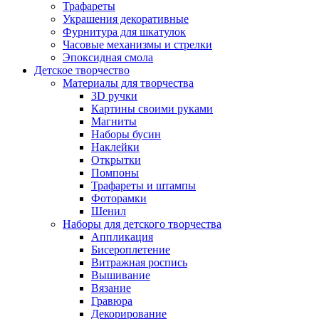
Трафареты
Украшения декоративные
Фурнитура для шкатулок
Часовые механизмы и стрелки
Эпоксидная смола
Детское творчество
Материалы для творчества
3D ручки
Картины своими руками
Магниты
Наборы бусин
Наклейки
Открытки
Помпоны
Трафареты и штампы
Фоторамки
Шенил
Наборы для детского творчества
Аппликация
Бисероплетение
Витражная роспись
Вышивание
Вязание
Гравюра
Декорирование