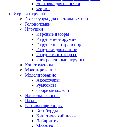
Упаковка для выпечки
Формы
Игры и игрушки
Аксессуары для настольных игр
Головоломки
Игрушки
Игровые наборы
Игрушечное оружие
Игрушечный транспорт
Игрушки для ванной
Игрушки-антистресс
Интерактивные игрушки
Конструкторы
Макетирование
Моделирование
Аксессуары
Румбоксы
Сборные модели
Настольные игры
Пазлы
Развивающие игры
Бизиборды
Кинетический песок
Лабиринты
Мозаика