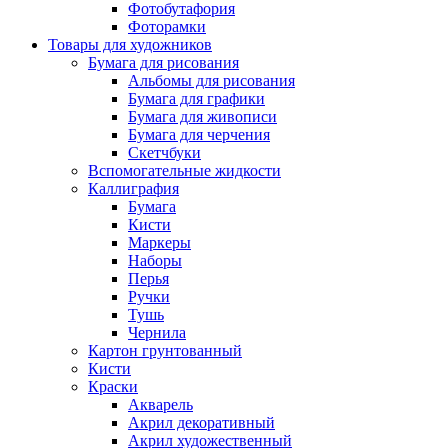
Фотобутафория
Фоторамки
Товары для художников
Бумага для рисования
Альбомы для рисования
Бумага для графики
Бумага для живописи
Бумага для черчения
Скетчбуки
Вспомогательные жидкости
Каллиграфия
Бумага
Кисти
Маркеры
Наборы
Перья
Ручки
Тушь
Чернила
Картон грунтованный
Кисти
Краски
Акварель
Акрил декоративный
Акрил художественный