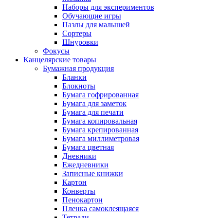
Наборы для экспериментов
Обучающие игры
Пазлы для малышей
Сортеры
Шнуровки
Фокусы
Канцелярские товары
Бумажная продукция
Бланки
Блокноты
Бумага гофрированная
Бумага для заметок
Бумага для печати
Бумага копировальная
Бумага крепированная
Бумага миллиметровая
Бумага цветная
Дневники
Ежедневники
Записные книжки
Картон
Конверты
Пенокартон
Пленка самоклеящаяся
Тетради