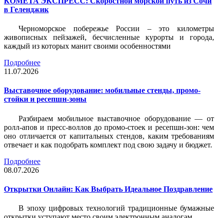
КОМЕТА ЭКСПРЕСС: Скоростной морской путь из Сочи
в Геленджик
Черноморское побережье России – это километры
живописных пейзажей, бесчисленные курорты и города,
каждый из которых манит своими особенностями
Подробнее
11.07.2026
Выставочное оборудование: мобильные стенды, промо-
стойки и ресепшн-зоны
Разбираем мобильное выставочное оборудование — от
ролл-апов и пресс-воллов до промо-стоек и ресепшн-зон: чем
оно отличается от капитальных стендов, каким требованиям
отвечает и как подобрать комплект под свою задачу и бюджет.
Подробнее
08.07.2026
Открытки Онлайн: Как Выбрать Идеальное Поздравление
В эпоху цифровых технологий традиционные бумажные
открытки уступают место своим электронным аналогам