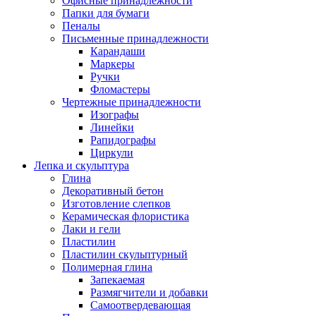
Офисные принадлежности
Папки для бумаги
Пеналы
Письменные принадлежности
Карандаши
Маркеры
Ручки
Фломастеры
Чертежные принадлежности
Изографы
Линейки
Рапидографы
Циркули
Лепка и скульптура
Глина
Декоративный бетон
Изготовление слепков
Керамическая флористика
Лаки и гели
Пластилин
Пластилин скульптурный
Полимерная глина
Запекаемая
Размягчители и добавки
Самоотвердевающая