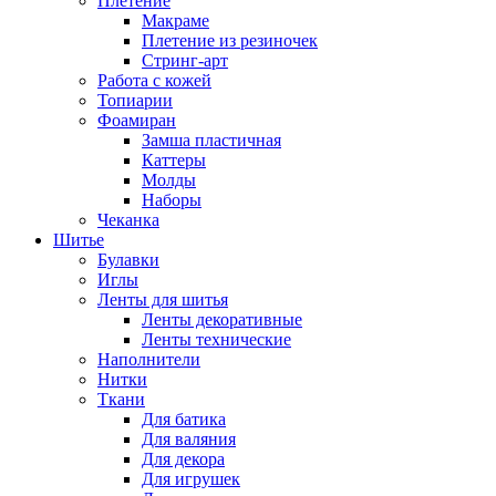
Плетение
Макраме
Плетение из резиночек
Стринг-арт
Работа с кожей
Топиарии
Фоамиран
Замша пластичная
Каттеры
Молды
Наборы
Чеканка
Шитье
Булавки
Иглы
Ленты для шитья
Ленты декоративные
Ленты технические
Наполнители
Нитки
Ткани
Для батика
Для валяния
Для декора
Для игрушек