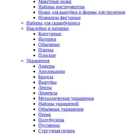
Макетные ножи
Наборы инструментов
Ножи для вырубки и формы для тиснения
Ножницы фигурные
Наборы для скрапбукинга
Наклейки и натирки
Контурные
Натирки
Объемные
Пленка
Плоские
Украшения
Анкеры
Аппликации
Брадсы
Вырубка
Ленты
Люверсы
Металлические украшения
Наборы украшений
Объемные украшения
Перья
Полубусины
Пуговицы
Сургучная печать