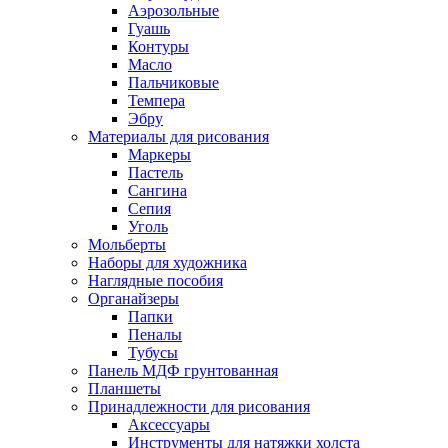
Аэрозольные
Гуашь
Контуры
Масло
Пальчиковые
Темпера
Эбру
Материалы для рисования
Маркеры
Пастель
Сангина
Сепия
Уголь
Мольберты
Наборы для художника
Наглядные пособия
Органайзеры
Папки
Пеналы
Тубусы
Панель МДФ грунтованная
Планшеты
Принадлежности для рисования
Аксессуары
Инструменты для натяжки холста