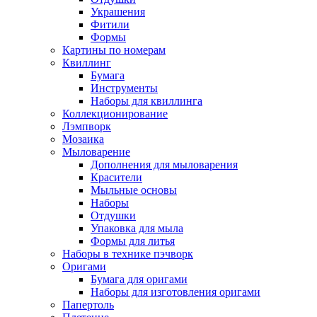
Украшения
Фитили
Формы
Картины по номерам
Квиллинг
Бумага
Инструменты
Наборы для квиллинга
Коллекционирование
Лэмпворк
Мозаика
Мыловарение
Дополнения для мыловарения
Красители
Мыльные основы
Наборы
Отдушки
Упаковка для мыла
Формы для литья
Наборы в технике пэчворк
Оригами
Бумага для оригами
Наборы для изготовления оригами
Папертоль