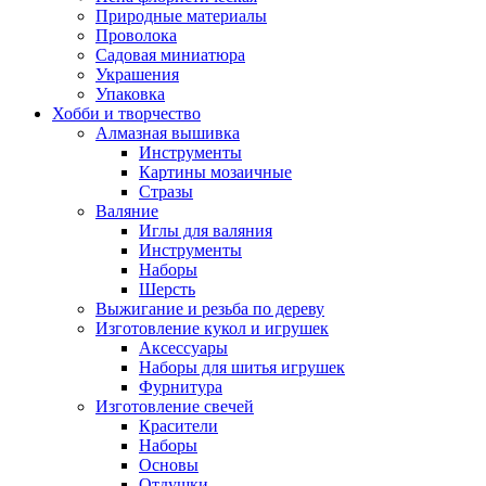
Природные материалы
Проволока
Садовая миниатюра
Украшения
Упаковка
Хобби и творчество
Алмазная вышивка
Инструменты
Картины мозаичные
Стразы
Валяние
Иглы для валяния
Инструменты
Наборы
Шерсть
Выжигание и резьба по дереву
Изготовление кукол и игрушек
Аксессуары
Наборы для шитья игрушек
Фурнитура
Изготовление свечей
Красители
Наборы
Основы
Отдушки