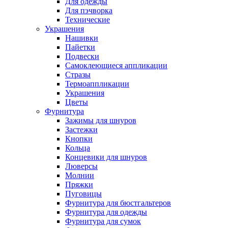
Для одежды
Для пэчворка
Технические
Украшения
Нашивки
Пайетки
Подвески
Самоклеющиеся аппликации
Стразы
Термоаппликации
Украшения
Цветы
Фурнитура
Зажимы для шнуров
Застежки
Кнопки
Кольца
Концевики для шнуров
Люверсы
Молнии
Пряжки
Пуговицы
Фурнитура для бюстгальтеров
Фурнитура для одежды
Фурнитура для сумок