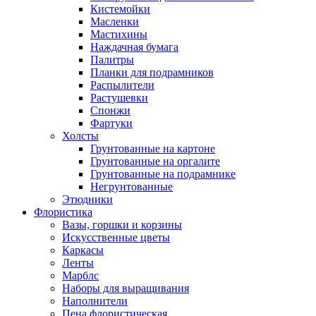
Кистемойки
Масленки
Мастихины
Наждачная бумага
Палитры
Планки для подрамников
Распылители
Растушевки
Спонжи
Фартуки
Холсты
Грунтованные на картоне
Грунтованные на оргалите
Грунтованные на подрамнике
Негрунтованные
Этюдники
Флористика
Вазы, горшки и корзины
Искусственные цветы
Каркасы
Ленты
Марблс
Наборы для выращивания
Наполнители
Пена флористическая