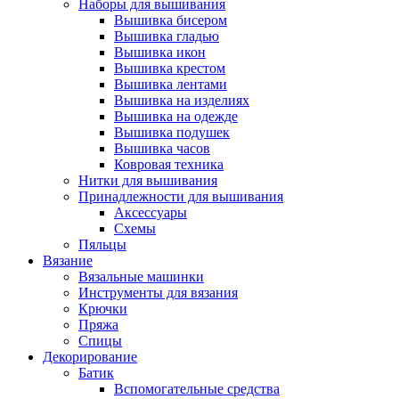
Наборы для вышивания
Вышивка бисером
Вышивка гладью
Вышивка икон
Вышивка крестом
Вышивка лентами
Вышивка на изделиях
Вышивка на одежде
Вышивка подушек
Вышивка часов
Ковровая техника
Нитки для вышивания
Принадлежности для вышивания
Аксессуары
Схемы
Пяльцы
Вязание
Вязальные машинки
Инструменты для вязания
Крючки
Пряжа
Спицы
Декорирование
Батик
Вспомогательные средства