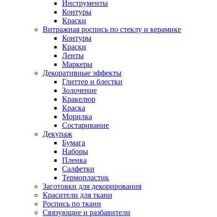
Инструменты
Контуры
Краски
Витражная роспись по стеклу и керамике
Контуры
Краски
Ленты
Маркеры
Декоративные эффекты
Глиттер и блестки
Золочение
Кракелюр
Краска
Морилка
Состаривание
Декупаж
Бумага
Наборы
Пленка
Салфетки
Термопластик
Заготовки для декорирования
Красители для ткани
Роспись по ткани
Связующие и разбавители