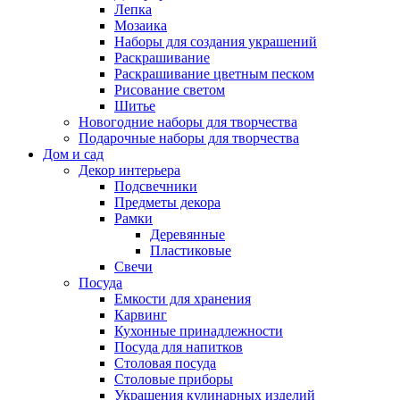
Лепка
Мозаика
Наборы для создания украшений
Раскрашивание
Раскрашивание цветным песком
Рисование светом
Шитье
Новогодние наборы для творчества
Подарочные наборы для творчества
Дом и сад
Декор интерьера
Подсвечники
Предметы декора
Рамки
Деревянные
Пластиковые
Свечи
Посуда
Емкости для хранения
Карвинг
Кухонные принадлежности
Посуда для напитков
Столовая посуда
Столовые приборы
Украшения кулинарных изделий