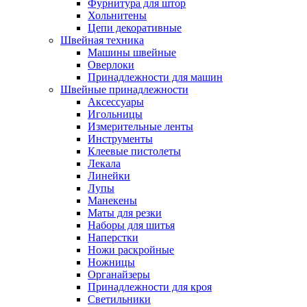
Фурнитура для штор
Хольнитены
Цепи декоративные
Швейная техника
Машины швейные
Оверлоки
Принадлежности для машин
Швейные принадлежности
Аксессуары
Игольницы
Измерительные ленты
Инструменты
Клеевые пистолеты
Лекала
Линейки
Лупы
Манекены
Маты для резки
Наборы для шитья
Наперстки
Ножи раскройные
Ножницы
Органайзеры
Принадлежности для кроя
Светильники