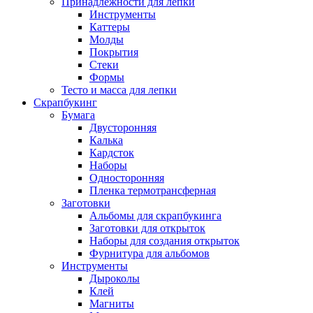
Принадлежности для лепки
Инструменты
Каттеры
Молды
Покрытия
Стеки
Формы
Тесто и масса для лепки
Скрапбукинг
Бумага
Двусторонняя
Калька
Кардсток
Наборы
Односторонняя
Пленка термотрансферная
Заготовки
Альбомы для скрапбукинга
Заготовки для открыток
Наборы для создания открыток
Фурнитура для альбомов
Инструменты
Дыроколы
Клей
Магниты