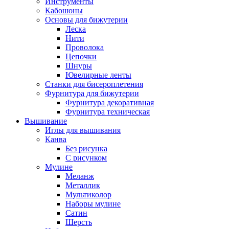
Инструменты
Кабошоны
Основы для бижутерии
Леска
Нити
Проволока
Цепочки
Шнуры
Ювелирные ленты
Станки для бисероплетения
Фурнитура для бижутерии
Фурнитура декоративная
Фурнитура техническая
Вышивание
Иглы для вышивания
Канва
Без рисунка
С рисунком
Мулине
Меланж
Металлик
Мультиколор
Наборы мулине
Сатин
Шерсть