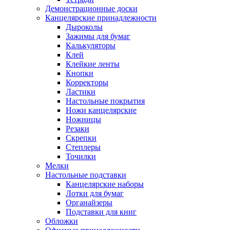
Демонстрационные доски
Канцелярские принадлежности
Дыроколы
Зажимы для бумаг
Калькуляторы
Клей
Клейкие ленты
Кнопки
Корректоры
Ластики
Настольные покрытия
Ножи канцелярские
Ножницы
Резаки
Скрепки
Степлеры
Точилки
Мелки
Настольные подставки
Канцелярские наборы
Лотки для бумаг
Органайзеры
Подставки для книг
Обложки