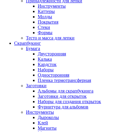
Принадлежности для лепки
Инструменты
Каттеры
Молды
Покрытия
Стеки
Формы
Тесто и масса для лепки
Скрапбукинг
Бумага
Двусторонняя
Калька
Кардсток
Наборы
Односторонняя
Пленка термотрансферная
Заготовки
Альбомы для скрапбукинга
Заготовки для открыток
Наборы для создания открыток
Фурнитура для альбомов
Инструменты
Дыроколы
Клей
Магниты