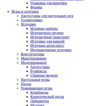
Упаковка для выпечки
Формы
Игры и игрушки
Аксессуары для настольных игр
Головоломки
Игрушки
Игровые наборы
Игрушечное оружие
Игрушечный транспорт
Игрушки для ванной
Игрушки-антистресс
Интерактивные игрушки
Конструкторы
Макетирование
Моделирование
Аксессуары
Румбоксы
Сборные модели
Настольные игры
Пазлы
Развивающие игры
Бизиборды
Кинетический песок
Лабиринты
Мозаика