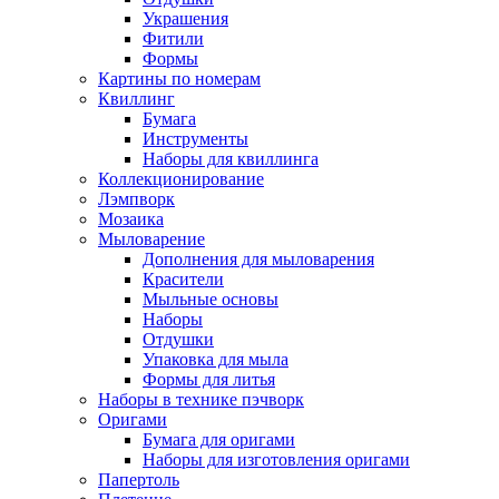
Украшения
Фитили
Формы
Картины по номерам
Квиллинг
Бумага
Инструменты
Наборы для квиллинга
Коллекционирование
Лэмпворк
Мозаика
Мыловарение
Дополнения для мыловарения
Красители
Мыльные основы
Наборы
Отдушки
Упаковка для мыла
Формы для литья
Наборы в технике пэчворк
Оригами
Бумага для оригами
Наборы для изготовления оригами
Папертоль