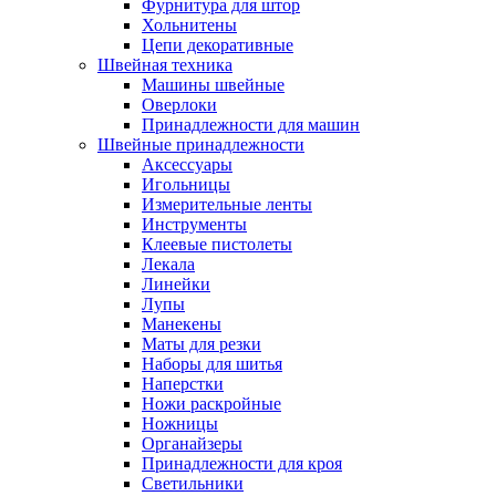
Фурнитура для штор
Хольнитены
Цепи декоративные
Швейная техника
Машины швейные
Оверлоки
Принадлежности для машин
Швейные принадлежности
Аксессуары
Игольницы
Измерительные ленты
Инструменты
Клеевые пистолеты
Лекала
Линейки
Лупы
Манекены
Маты для резки
Наборы для шитья
Наперстки
Ножи раскройные
Ножницы
Органайзеры
Принадлежности для кроя
Светильники