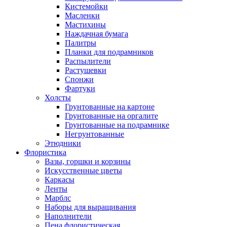
Кистемойки
Масленки
Мастихины
Наждачная бумага
Палитры
Планки для подрамников
Распылители
Растушевки
Спонжи
Фартуки
Холсты
Грунтованные на картоне
Грунтованные на оргалите
Грунтованные на подрамнике
Негрунтованные
Этюдники
Флористика
Вазы, горшки и корзины
Искусственные цветы
Каркасы
Ленты
Марблс
Наборы для выращивания
Наполнители
Пена флористическая