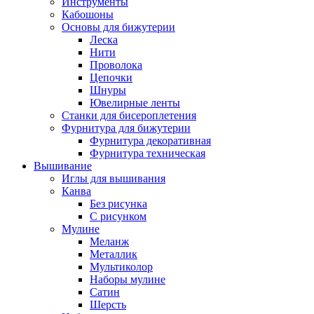
Инструменты
Кабошоны
Основы для бижутерии
Леска
Нити
Проволока
Цепочки
Шнуры
Ювелирные ленты
Станки для бисероплетения
Фурнитура для бижутерии
Фурнитура декоративная
Фурнитура техническая
Вышивание
Иглы для вышивания
Канва
Без рисунка
С рисунком
Мулине
Меланж
Металлик
Мультиколор
Наборы мулине
Сатин
Шерсть