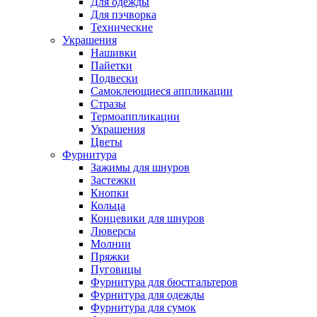
Для одежды
Для пэчворка
Технические
Украшения
Нашивки
Пайетки
Подвески
Самоклеющиеся аппликации
Стразы
Термоаппликации
Украшения
Цветы
Фурнитура
Зажимы для шнуров
Застежки
Кнопки
Кольца
Концевики для шнуров
Люверсы
Молнии
Пряжки
Пуговицы
Фурнитура для бюстгальтеров
Фурнитура для одежды
Фурнитура для сумок