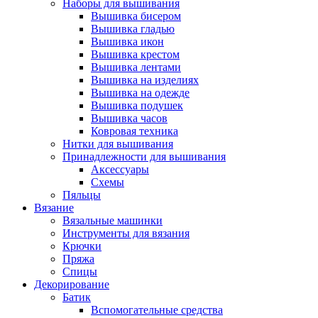
Наборы для вышивания
Вышивка бисером
Вышивка гладью
Вышивка икон
Вышивка крестом
Вышивка лентами
Вышивка на изделиях
Вышивка на одежде
Вышивка подушек
Вышивка часов
Ковровая техника
Нитки для вышивания
Принадлежности для вышивания
Аксессуары
Схемы
Пяльцы
Вязание
Вязальные машинки
Инструменты для вязания
Крючки
Пряжа
Спицы
Декорирование
Батик
Вспомогательные средства