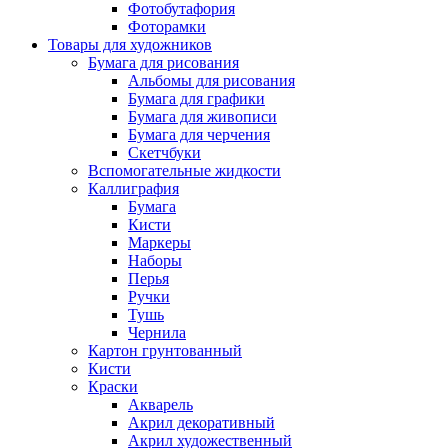
Фотобутафория
Фоторамки
Товары для художников
Бумага для рисования
Альбомы для рисования
Бумага для графики
Бумага для живописи
Бумага для черчения
Скетчбуки
Вспомогательные жидкости
Каллиграфия
Бумага
Кисти
Маркеры
Наборы
Перья
Ручки
Тушь
Чернила
Картон грунтованный
Кисти
Краски
Акварель
Акрил декоративный
Акрил художественный