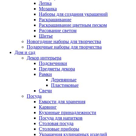
Лепка
Мозаика
Наборы для создания украшений
Раскрашивание
Раскрашивание цветным песком
Рисование светом
Шитье
Новогодние наборы для творчества
Подарочные наборы для творчества
Дом и сад
Декор интерьера
Подсвечники
Предметы декора
Рамки
Деревянные
Пластиковые
Свечи
Посуда
Емкости для хранения
Карвинг
Кухонные принадлежности
Посуда для напитков
Столовая посуда
Столовые приборы
Украшения кулинарных изделий