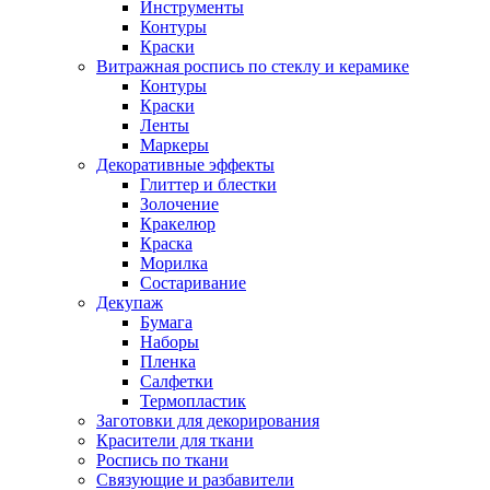
Инструменты
Контуры
Краски
Витражная роспись по стеклу и керамике
Контуры
Краски
Ленты
Маркеры
Декоративные эффекты
Глиттер и блестки
Золочение
Кракелюр
Краска
Морилка
Состаривание
Декупаж
Бумага
Наборы
Пленка
Салфетки
Термопластик
Заготовки для декорирования
Красители для ткани
Роспись по ткани
Связующие и разбавители