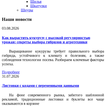
Шилья
Шкатулки
Шнуры
Наши новости
03.08.2026
Как вырастить кукурузу с высокой регулярностью
урожая: секреты выбора гибридов и агротехники
Выращивание кукурузы требует правильного выбора
гибрида, устойчивого к климату и болезням, а также
соблюдения технологии посева. Разбираем ключевые факторы
успеха.
Подробнее
31.07.2026
Листовки c кодами с переменными данными
На фоне современного рынка, забитого шаблонной
рекламой, традиционные листовки и буклеты все чаще
оказываются в корзине