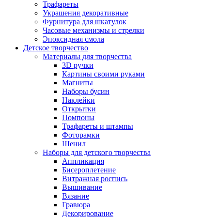
Трафареты
Украшения декоративные
Фурнитура для шкатулок
Часовые механизмы и стрелки
Эпоксидная смола
Детское творчество
Материалы для творчества
3D ручки
Картины своими руками
Магниты
Наборы бусин
Наклейки
Открытки
Помпоны
Трафареты и штампы
Фоторамки
Шенил
Наборы для детского творчества
Аппликация
Бисероплетение
Витражная роспись
Вышивание
Вязание
Гравюра
Декорирование