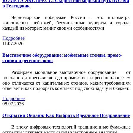
КОМЕТА ЭКСПРЕСС: Скоростной морской путь из Сочи
в Геленджик
Черноморское побережье России – это километры
живописных пейзажей, бесчисленные курорты и города,
каждый из которых манит своими особенностями
Подробнее
11.07.2026
Выставочное оборудование: мобильные стенды, промо-
стойки и ресепшн-зоны
Разбираем мобильное выставочное оборудование — от
ролл-апов и пресс-воллов до промо-стоек и ресепшн-зон: чем
оно отличается от капитальных стендов, каким требованиям
отвечает и как подобрать комплект под свою задачу и бюджет.
Подробнее
08.07.2026
Открытки Онлайн: Как Выбрать Идеальное Поздравление
В эпоху цифровых технологий традиционные бумажные
открытки уступают место своим электронным аналогам