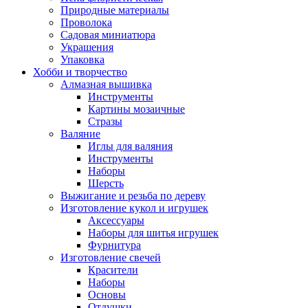
Природные материалы
Проволока
Садовая миниатюра
Украшения
Упаковка
Хобби и творчество
Алмазная вышивка
Инструменты
Картины мозаичные
Стразы
Валяние
Иглы для валяния
Инструменты
Наборы
Шерсть
Выжигание и резьба по дереву
Изготовление кукол и игрушек
Аксессуары
Наборы для шитья игрушек
Фурнитура
Изготовление свечей
Красители
Наборы
Основы
Отдушки