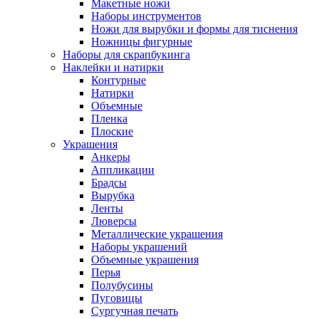
Макетные ножи
Наборы инструментов
Ножи для вырубки и формы для тиснения
Ножницы фигурные
Наборы для скрапбукинга
Наклейки и натирки
Контурные
Натирки
Объемные
Пленка
Плоские
Украшения
Анкеры
Аппликации
Брадсы
Вырубка
Ленты
Люверсы
Металлические украшения
Наборы украшений
Объемные украшения
Перья
Полубусины
Пуговицы
Сургучная печать