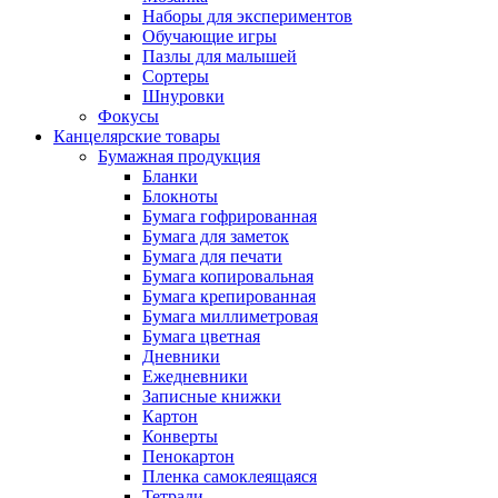
Наборы для экспериментов
Обучающие игры
Пазлы для малышей
Сортеры
Шнуровки
Фокусы
Канцелярские товары
Бумажная продукция
Бланки
Блокноты
Бумага гофрированная
Бумага для заметок
Бумага для печати
Бумага копировальная
Бумага крепированная
Бумага миллиметровая
Бумага цветная
Дневники
Ежедневники
Записные книжки
Картон
Конверты
Пенокартон
Пленка самоклеящаяся
Тетради