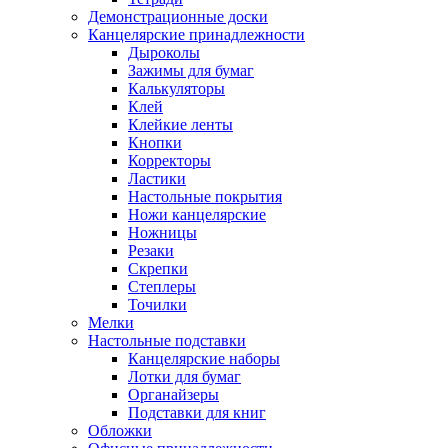
Демонстрационные доски
Канцелярские принадлежности
Дыроколы
Зажимы для бумаг
Калькуляторы
Клей
Клейкие ленты
Кнопки
Корректоры
Ластики
Настольные покрытия
Ножи канцелярские
Ножницы
Резаки
Скрепки
Степлеры
Точилки
Мелки
Настольные подставки
Канцелярские наборы
Лотки для бумаг
Органайзеры
Подставки для книг
Обложки