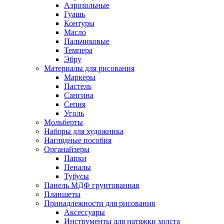
Аэрозольные
Гуашь
Контуры
Масло
Пальчиковые
Темпера
Эбру
Материалы для рисования
Маркеры
Пастель
Сангина
Сепия
Уголь
Мольберты
Наборы для художника
Наглядные пособия
Органайзеры
Папки
Пеналы
Тубусы
Панель МДФ грунтованная
Планшеты
Принадлежности для рисования
Аксессуары
Инструменты для натяжки холста