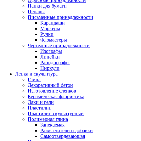
Офисные принадлежности
Папки для бумаги
Пеналы
Письменные принадлежности
Карандаши
Маркеры
Ручки
Фломастеры
Чертежные принадлежности
Изографы
Линейки
Рапидографы
Циркули
Лепка и скульптура
Глина
Декоративный бетон
Изготовление слепков
Керамическая флористика
Лаки и гели
Пластилин
Пластилин скульптурный
Полимерная глина
Запекаемая
Размягчители и добавки
Самоотвердевающая