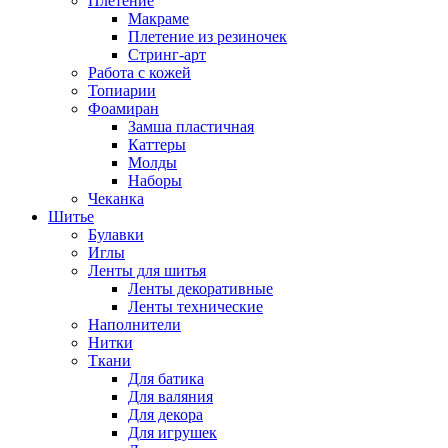
Плетение
Макраме
Плетение из резиночек
Стринг-арт
Работа с кожей
Топиарии
Фоамиран
Замша пластичная
Каттеры
Молды
Наборы
Чеканка
Шитье
Булавки
Иглы
Ленты для шитья
Ленты декоративные
Ленты технические
Наполнители
Нитки
Ткани
Для батика
Для валяния
Для декора
Для игрушек