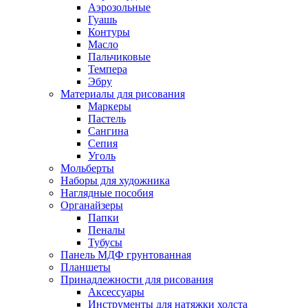
Аэрозольные
Гуашь
Контуры
Масло
Пальчиковые
Темпера
Эбру
Материалы для рисования
Маркеры
Пастель
Сангина
Сепия
Уголь
Мольберты
Наборы для художника
Наглядные пособия
Органайзеры
Папки
Пеналы
Тубусы
Панель МДФ грунтованная
Планшеты
Принадлежности для рисования
Аксессуары
Инструменты для натяжки холста