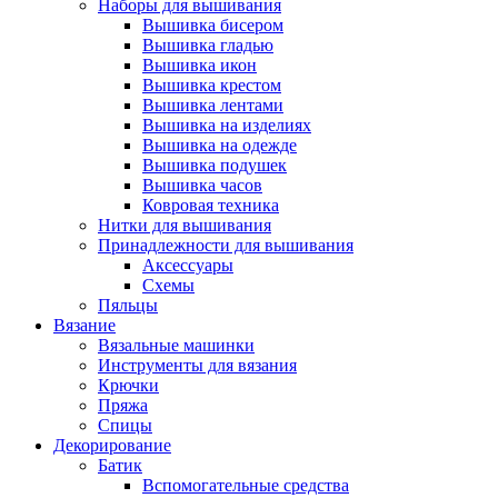
Наборы для вышивания
Вышивка бисером
Вышивка гладью
Вышивка икон
Вышивка крестом
Вышивка лентами
Вышивка на изделиях
Вышивка на одежде
Вышивка подушек
Вышивка часов
Ковровая техника
Нитки для вышивания
Принадлежности для вышивания
Аксессуары
Схемы
Пяльцы
Вязание
Вязальные машинки
Инструменты для вязания
Крючки
Пряжа
Спицы
Декорирование
Батик
Вспомогательные средства