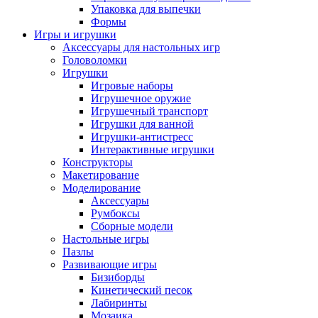
Упаковка для выпечки
Формы
Игры и игрушки
Аксессуары для настольных игр
Головоломки
Игрушки
Игровые наборы
Игрушечное оружие
Игрушечный транспорт
Игрушки для ванной
Игрушки-антистресс
Интерактивные игрушки
Конструкторы
Макетирование
Моделирование
Аксессуары
Румбоксы
Сборные модели
Настольные игры
Пазлы
Развивающие игры
Бизиборды
Кинетический песок
Лабиринты
Мозаика