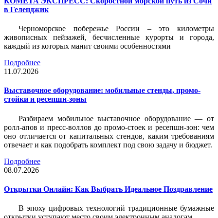
КОМЕТА ЭКСПРЕСС: Скоростной морской путь из Сочи
в Геленджик
Черноморское побережье России – это километры
живописных пейзажей, бесчисленные курорты и города,
каждый из которых манит своими особенностями
Подробнее
11.07.2026
Выставочное оборудование: мобильные стенды, промо-
стойки и ресепшн-зоны
Разбираем мобильное выставочное оборудование — от
ролл-апов и пресс-воллов до промо-стоек и ресепшн-зон: чем
оно отличается от капитальных стендов, каким требованиям
отвечает и как подобрать комплект под свою задачу и бюджет.
Подробнее
08.07.2026
Открытки Онлайн: Как Выбрать Идеальное Поздравление
В эпоху цифровых технологий традиционные бумажные
открытки уступают место своим электронным аналогам