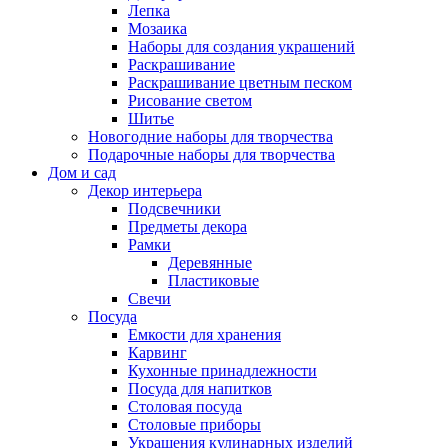
Лепка
Мозаика
Наборы для создания украшений
Раскрашивание
Раскрашивание цветным песком
Рисование светом
Шитье
Новогодние наборы для творчества
Подарочные наборы для творчества
Дом и сад
Декор интерьера
Подсвечники
Предметы декора
Рамки
Деревянные
Пластиковые
Свечи
Посуда
Емкости для хранения
Карвинг
Кухонные принадлежности
Посуда для напитков
Столовая посуда
Столовые приборы
Украшения кулинарных изделий