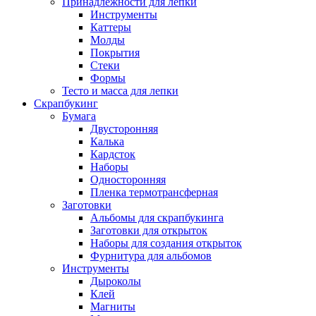
Принадлежности для лепки
Инструменты
Каттеры
Молды
Покрытия
Стеки
Формы
Тесто и масса для лепки
Скрапбукинг
Бумага
Двусторонняя
Калька
Кардсток
Наборы
Односторонняя
Пленка термотрансферная
Заготовки
Альбомы для скрапбукинга
Заготовки для открыток
Наборы для создания открыток
Фурнитура для альбомов
Инструменты
Дыроколы
Клей
Магниты