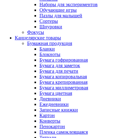
Наборы для экспериментов
Обучающие игры
Пазлы для малышей
Сортеры
Шнуровки
Фокусы
Канцелярские товары
Бумажная продукция
Бланки
Блокноты
Бумага гофрированная
Бумага для заметок
Бумага для печати
Бумага копировальная
Бумага крепированная
Бумага миллиметровая
Бумага цветная
Дневники
Ежедневники
Записные книжки
Картон
Конверты
Пенокартон
Пленка самоклеящаяся
Тетради