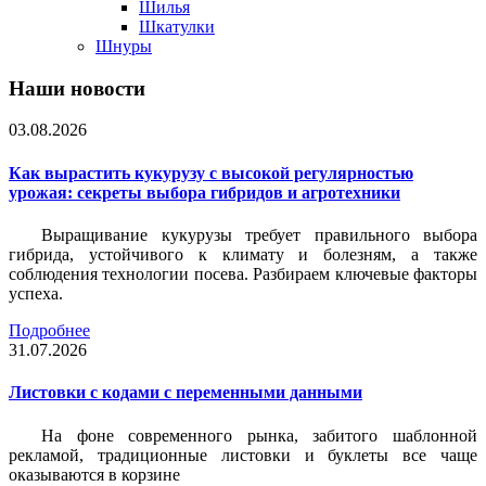
Шилья
Шкатулки
Шнуры
Наши новости
03.08.2026
Как вырастить кукурузу с высокой регулярностью
урожая: секреты выбора гибридов и агротехники
Выращивание кукурузы требует правильного выбора
гибрида, устойчивого к климату и болезням, а также
соблюдения технологии посева. Разбираем ключевые факторы
успеха.
Подробнее
31.07.2026
Листовки c кодами с переменными данными
На фоне современного рынка, забитого шаблонной
рекламой, традиционные листовки и буклеты все чаще
оказываются в корзине