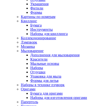
Украшения
Фитили
Формы
Картины по номерам
Квиллинг
Бумага
Инструменты
Наборы для квиллинга
Коллекционирование
Лэмпворк
Мозаика
Мыловарение
Дополнения для мыловарения
Красители
Мыльные основы
Наборы
Отдушки
Упаковка для мыла
Формы для литья
Наборы в технике пэчворк
Оригами
Бумага для оригами
Наборы для изготовления оригами
Папертоль