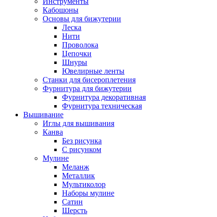
Инструменты
Кабошоны
Основы для бижутерии
Леска
Нити
Проволока
Цепочки
Шнуры
Ювелирные ленты
Станки для бисероплетения
Фурнитура для бижутерии
Фурнитура декоративная
Фурнитура техническая
Вышивание
Иглы для вышивания
Канва
Без рисунка
С рисунком
Мулине
Меланж
Металлик
Мультиколор
Наборы мулине
Сатин
Шерсть