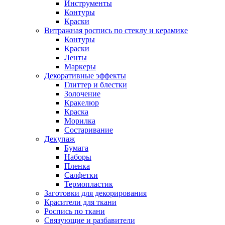
Инструменты
Контуры
Краски
Витражная роспись по стеклу и керамике
Контуры
Краски
Ленты
Маркеры
Декоративные эффекты
Глиттер и блестки
Золочение
Кракелюр
Краска
Морилка
Состаривание
Декупаж
Бумага
Наборы
Пленка
Салфетки
Термопластик
Заготовки для декорирования
Красители для ткани
Роспись по ткани
Связующие и разбавители