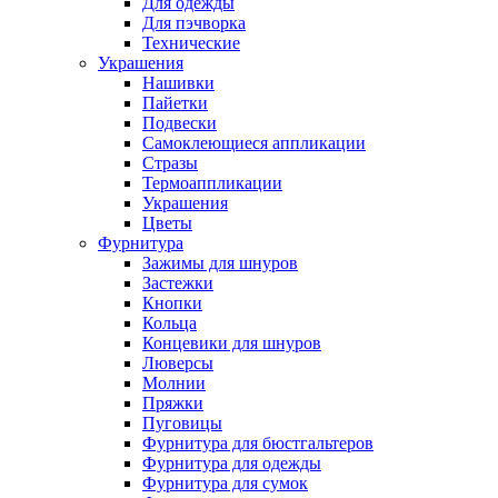
Для одежды
Для пэчворка
Технические
Украшения
Нашивки
Пайетки
Подвески
Самоклеющиеся аппликации
Стразы
Термоаппликации
Украшения
Цветы
Фурнитура
Зажимы для шнуров
Застежки
Кнопки
Кольца
Концевики для шнуров
Люверсы
Молнии
Пряжки
Пуговицы
Фурнитура для бюстгальтеров
Фурнитура для одежды
Фурнитура для сумок