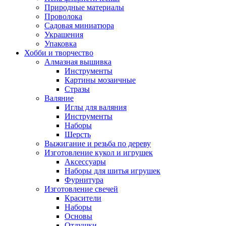
Природные материалы
Проволока
Садовая миниатюра
Украшения
Упаковка
Хобби и творчество
Алмазная вышивка
Инструменты
Картины мозаичные
Стразы
Валяние
Иглы для валяния
Инструменты
Наборы
Шерсть
Выжигание и резьба по дереву
Изготовление кукол и игрушек
Аксессуары
Наборы для шитья игрушек
Фурнитура
Изготовление свечей
Красители
Наборы
Основы
Отдушки