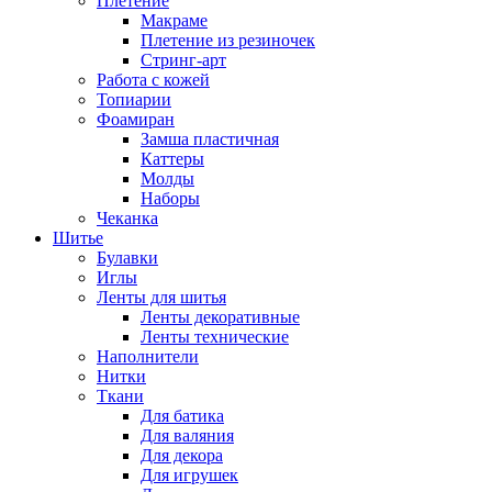
Плетение
Макраме
Плетение из резиночек
Стринг-арт
Работа с кожей
Топиарии
Фоамиран
Замша пластичная
Каттеры
Молды
Наборы
Чеканка
Шитье
Булавки
Иглы
Ленты для шитья
Ленты декоративные
Ленты технические
Наполнители
Нитки
Ткани
Для батика
Для валяния
Для декора
Для игрушек