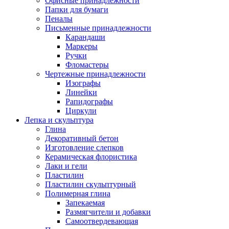
Офисные принадлежности
Папки для бумаги
Пеналы
Письменные принадлежности
Карандаши
Маркеры
Ручки
Фломастеры
Чертежные принадлежности
Изографы
Линейки
Рапидографы
Циркули
Лепка и скульптура
Глина
Декоративный бетон
Изготовление слепков
Керамическая флористика
Лаки и гели
Пластилин
Пластилин скульптурный
Полимерная глина
Запекаемая
Размягчители и добавки
Самоотвердевающая