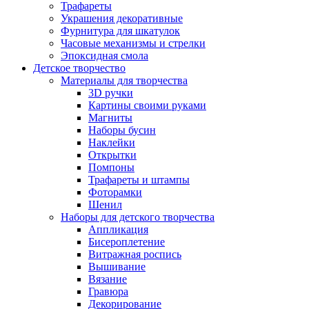
Трафареты
Украшения декоративные
Фурнитура для шкатулок
Часовые механизмы и стрелки
Эпоксидная смола
Детское творчество
Материалы для творчества
3D ручки
Картины своими руками
Магниты
Наборы бусин
Наклейки
Открытки
Помпоны
Трафареты и штампы
Фоторамки
Шенил
Наборы для детского творчества
Аппликация
Бисероплетение
Витражная роспись
Вышивание
Вязание
Гравюра
Декорирование