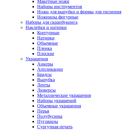
Макетные ножи
Наборы инструментов
Ножи для вырубки и формы для тиснения
Ножницы фигурные
Наборы для скрапбукинга
Наклейки и натирки
Контурные
Натирки
Объемные
Пленка
Плоские
Украшения
Анкеры
Аппликации
Брадсы
Вырубка
Ленты
Люверсы
Металлические украшения
Наборы украшений
Объемные украшения
Перья
Полубусины
Пуговицы
Сургучная печать