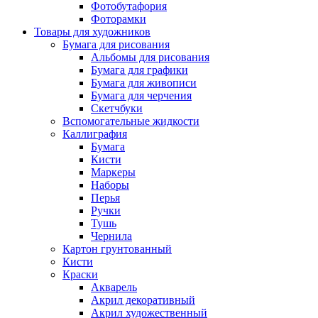
Фотобутафория
Фоторамки
Товары для художников
Бумага для рисования
Альбомы для рисования
Бумага для графики
Бумага для живописи
Бумага для черчения
Скетчбуки
Вспомогательные жидкости
Каллиграфия
Бумага
Кисти
Маркеры
Наборы
Перья
Ручки
Тушь
Чернила
Картон грунтованный
Кисти
Краски
Акварель
Акрил декоративный
Акрил художественный