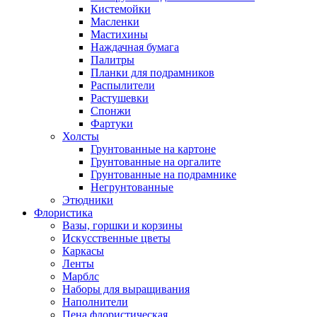
Кистемойки
Масленки
Мастихины
Наждачная бумага
Палитры
Планки для подрамников
Распылители
Растушевки
Спонжи
Фартуки
Холсты
Грунтованные на картоне
Грунтованные на оргалите
Грунтованные на подрамнике
Негрунтованные
Этюдники
Флористика
Вазы, горшки и корзины
Искусственные цветы
Каркасы
Ленты
Марблс
Наборы для выращивания
Наполнители
Пена флористическая