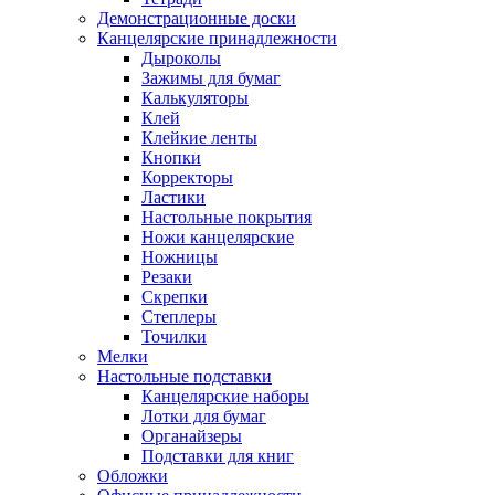
Демонстрационные доски
Канцелярские принадлежности
Дыроколы
Зажимы для бумаг
Калькуляторы
Клей
Клейкие ленты
Кнопки
Корректоры
Ластики
Настольные покрытия
Ножи канцелярские
Ножницы
Резаки
Скрепки
Степлеры
Точилки
Мелки
Настольные подставки
Канцелярские наборы
Лотки для бумаг
Органайзеры
Подставки для книг
Обложки