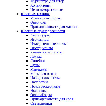
Фурнитура для штор
Хольнитены
Цепи декоративные
Швейная техника
Машины швейные
Оверлоки
Принадлежности для машин
Швейные принадлежности
Аксессуары
Игольницы
Измерительные ленты
Инструменты
Клеевые пистолеты
Лекала
Линейки
Лупы
Манекены
Маты для резки
Наборы для шитья
Наперстки
Ножи раскройные
Ножницы
Органайзеры
Принадлежности для кроя
Светильники