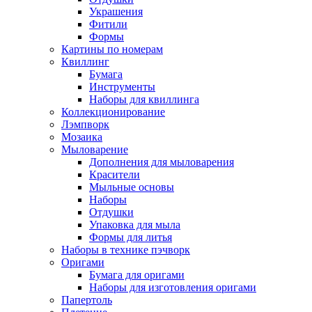
Украшения
Фитили
Формы
Картины по номерам
Квиллинг
Бумага
Инструменты
Наборы для квиллинга
Коллекционирование
Лэмпворк
Мозаика
Мыловарение
Дополнения для мыловарения
Красители
Мыльные основы
Наборы
Отдушки
Упаковка для мыла
Формы для литья
Наборы в технике пэчворк
Оригами
Бумага для оригами
Наборы для изготовления оригами
Папертоль