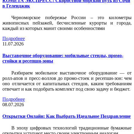
КОМЕТА ЭКСПРЕСС: Скоростной морской путь из Сочи
в Геленджик
Черноморское побережье России – это километры
живописных пейзажей, бесчисленные курорты и города,
каждый из которых манит своими особенностями
Подробнее
11.07.2026
Выставочное оборудование: мобильные стенды, промо-
стойки и ресепшн-зоны
Разбираем мобильное выставочное оборудование — от
ролл-апов и пресс-воллов до промо-стоек и ресепшн-зон: чем
оно отличается от капитальных стендов, каким требованиям
отвечает и как подобрать комплект под свою задачу и бюджет.
Подробнее
08.07.2026
Открытки Онлайн: Как Выбрать Идеальное Поздравление
В эпоху цифровых технологий традиционные бумажные
открытки уступают место своим электронным аналогам