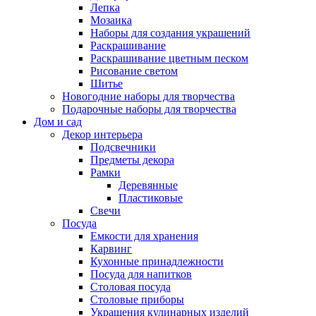
Лепка
Мозаика
Наборы для создания украшений
Раскрашивание
Раскрашивание цветным песком
Рисование светом
Шитье
Новогодние наборы для творчества
Подарочные наборы для творчества
Дом и сад
Декор интерьера
Подсвечники
Предметы декора
Рамки
Деревянные
Пластиковые
Свечи
Посуда
Емкости для хранения
Карвинг
Кухонные принадлежности
Посуда для напитков
Столовая посуда
Столовые приборы
Украшения кулинарных изделий