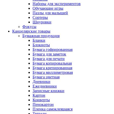
Наборы для экспериментов
Обучающие игры
Пазлы для малышей
Сортеры
Шнуровки
Фокусы
Канцелярские товары
Бумажная продукция
Бланки
Блокноты
Бумага гофрированная
Бумага для заметок
Бумага для печати
Бумага копировальная
Бумага крепированная
Бумага миллиметровая
Бумага цветная
Дневники
Ежедневники
Записные книжки
Картон
Конверты
Пенокартон
Пленка самоклеящаяся
Тетради