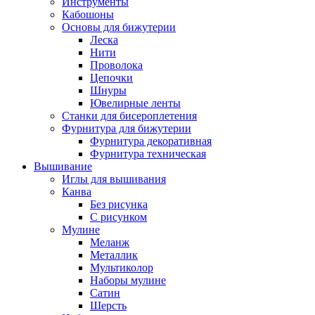
Инструменты
Кабошоны
Основы для бижутерии
Леска
Нити
Проволока
Цепочки
Шнуры
Ювелирные ленты
Станки для бисероплетения
Фурнитура для бижутерии
Фурнитура декоративная
Фурнитура техническая
Вышивание
Иглы для вышивания
Канва
Без рисунка
С рисунком
Мулине
Меланж
Металлик
Мультиколор
Наборы мулине
Сатин
Шерсть