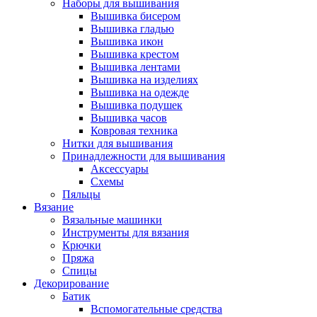
Наборы для вышивания
Вышивка бисером
Вышивка гладью
Вышивка икон
Вышивка крестом
Вышивка лентами
Вышивка на изделиях
Вышивка на одежде
Вышивка подушек
Вышивка часов
Ковровая техника
Нитки для вышивания
Принадлежности для вышивания
Аксессуары
Схемы
Пяльцы
Вязание
Вязальные машинки
Инструменты для вязания
Крючки
Пряжа
Спицы
Декорирование
Батик
Вспомогательные средства