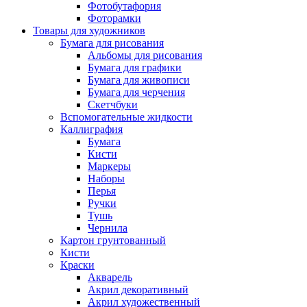
Фотобутафория
Фоторамки
Товары для художников
Бумага для рисования
Альбомы для рисования
Бумага для графики
Бумага для живописи
Бумага для черчения
Скетчбуки
Вспомогательные жидкости
Каллиграфия
Бумага
Кисти
Маркеры
Наборы
Перья
Ручки
Тушь
Чернила
Картон грунтованный
Кисти
Краски
Акварель
Акрил декоративный
Акрил художественный