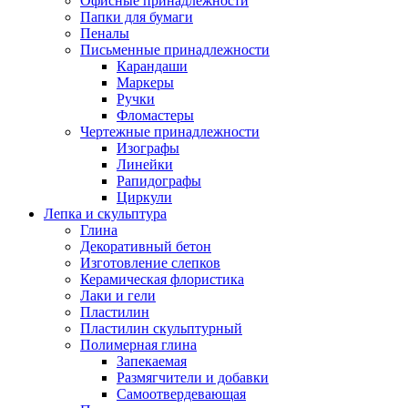
Офисные принадлежности
Папки для бумаги
Пеналы
Письменные принадлежности
Карандаши
Маркеры
Ручки
Фломастеры
Чертежные принадлежности
Изографы
Линейки
Рапидографы
Циркули
Лепка и скульптура
Глина
Декоративный бетон
Изготовление слепков
Керамическая флористика
Лаки и гели
Пластилин
Пластилин скульптурный
Полимерная глина
Запекаемая
Размягчители и добавки
Самоотвердевающая