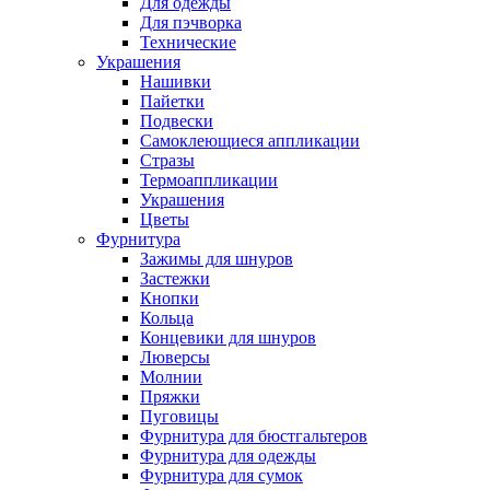
Для одежды
Для пэчворка
Технические
Украшения
Нашивки
Пайетки
Подвески
Самоклеющиеся аппликации
Стразы
Термоаппликации
Украшения
Цветы
Фурнитура
Зажимы для шнуров
Застежки
Кнопки
Кольца
Концевики для шнуров
Люверсы
Молнии
Пряжки
Пуговицы
Фурнитура для бюстгальтеров
Фурнитура для одежды
Фурнитура для сумок