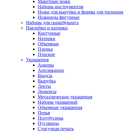
Макетные ножи
Наборы инструментов
Ножи для вырубки и формы для тиснения
Ножницы фигурные
Наборы для скрапбукинга
Наклейки и натирки
Контурные
Натирки
Объемные
Пленка
Плоские
Украшения
Анкеры
Аппликации
Брадсы
Вырубка
Ленты
Люверсы
Металлические украшения
Наборы украшений
Объемные украшения
Перья
Полубусины
Пуговицы
Сургучная печать