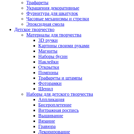
Трафареты
Украшения декоративные
Фурнитура для шкатулок
Часовые механизмы и стрелки
Эпоксидная смола
Детское творчество
Материалы для творчества
3D ручки
Картины своими руками
Магниты
Наборы бусин
Наклейки
Открытки
Помпоны
Трафареты и штампы
Фоторамки
Шенил
Наборы для детского творчества
Аппликация
Бисероплетение
Витражная роспись
Вышивание
Вязание
Гравюра
Декорирование