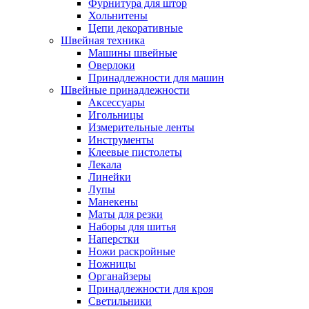
Фурнитура для штор
Хольнитены
Цепи декоративные
Швейная техника
Машины швейные
Оверлоки
Принадлежности для машин
Швейные принадлежности
Аксессуары
Игольницы
Измерительные ленты
Инструменты
Клеевые пистолеты
Лекала
Линейки
Лупы
Манекены
Маты для резки
Наборы для шитья
Наперстки
Ножи раскройные
Ножницы
Органайзеры
Принадлежности для кроя
Светильники