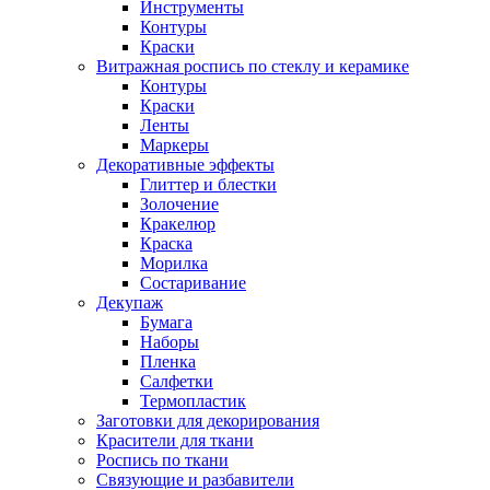
Инструменты
Контуры
Краски
Витражная роспись по стеклу и керамике
Контуры
Краски
Ленты
Маркеры
Декоративные эффекты
Глиттер и блестки
Золочение
Кракелюр
Краска
Морилка
Состаривание
Декупаж
Бумага
Наборы
Пленка
Салфетки
Термопластик
Заготовки для декорирования
Красители для ткани
Роспись по ткани
Связующие и разбавители