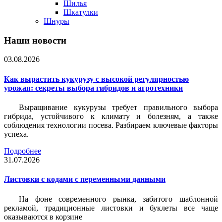
Шилья
Шкатулки
Шнуры
Наши новости
03.08.2026
Как вырастить кукурузу с высокой регулярностью
урожая: секреты выбора гибридов и агротехники
Выращивание кукурузы требует правильного выбора
гибрида, устойчивого к климату и болезням, а также
соблюдения технологии посева. Разбираем ключевые факторы
успеха.
Подробнее
31.07.2026
Листовки c кодами с переменными данными
На фоне современного рынка, забитого шаблонной
рекламой, традиционные листовки и буклеты все чаще
оказываются в корзине