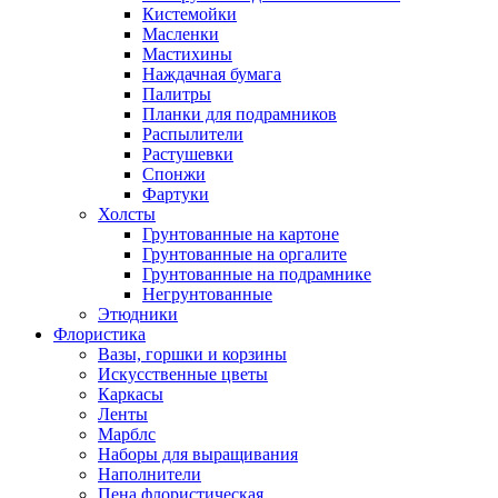
Кистемойки
Масленки
Мастихины
Наждачная бумага
Палитры
Планки для подрамников
Распылители
Растушевки
Спонжи
Фартуки
Холсты
Грунтованные на картоне
Грунтованные на оргалите
Грунтованные на подрамнике
Негрунтованные
Этюдники
Флористика
Вазы, горшки и корзины
Искусственные цветы
Каркасы
Ленты
Марблс
Наборы для выращивания
Наполнители
Пена флористическая