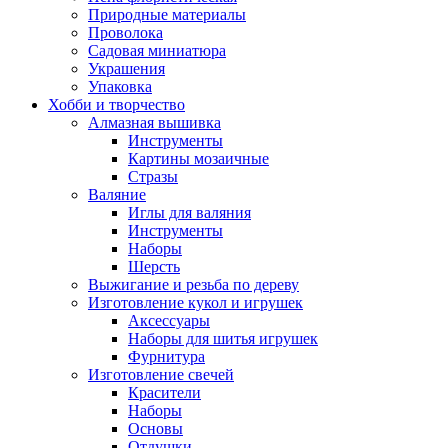
Природные материалы
Проволока
Садовая миниатюра
Украшения
Упаковка
Хобби и творчество
Алмазная вышивка
Инструменты
Картины мозаичные
Стразы
Валяние
Иглы для валяния
Инструменты
Наборы
Шерсть
Выжигание и резьба по дереву
Изготовление кукол и игрушек
Аксессуары
Наборы для шитья игрушек
Фурнитура
Изготовление свечей
Красители
Наборы
Основы
Отдушки