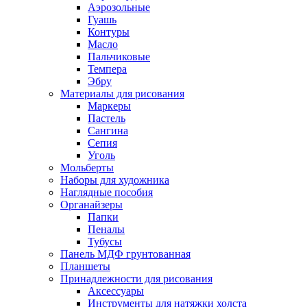
Аэрозольные
Гуашь
Контуры
Масло
Пальчиковые
Темпера
Эбру
Материалы для рисования
Маркеры
Пастель
Сангина
Сепия
Уголь
Мольберты
Наборы для художника
Наглядные пособия
Органайзеры
Папки
Пеналы
Тубусы
Панель МДФ грунтованная
Планшеты
Принадлежности для рисования
Аксессуары
Инструменты для натяжки холста