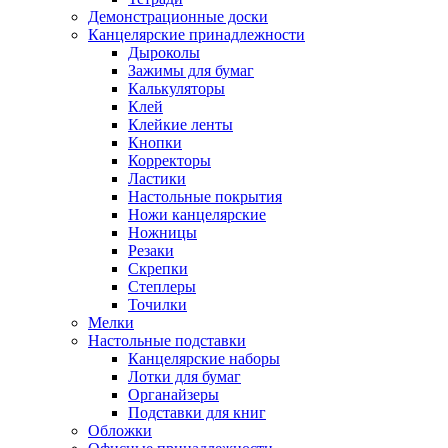
Демонстрационные доски
Канцелярские принадлежности
Дыроколы
Зажимы для бумаг
Калькуляторы
Клей
Клейкие ленты
Кнопки
Корректоры
Ластики
Настольные покрытия
Ножи канцелярские
Ножницы
Резаки
Скрепки
Степлеры
Точилки
Мелки
Настольные подставки
Канцелярские наборы
Лотки для бумаг
Органайзеры
Подставки для книг
Обложки