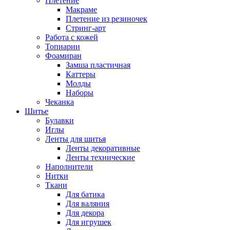
Плетение
Макраме
Плетение из резиночек
Стринг-арт
Работа с кожей
Топиарии
Фоамиран
Замша пластичная
Каттеры
Молды
Наборы
Чеканка
Шитье
Булавки
Иглы
Ленты для шитья
Ленты декоративные
Ленты технические
Наполнители
Нитки
Ткани
Для батика
Для валяния
Для декора
Для игрушек