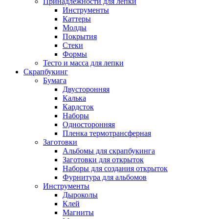
Принадлежности для лепки
Инструменты
Каттеры
Молды
Покрытия
Стеки
Формы
Тесто и масса для лепки
Скрапбукинг
Бумага
Двусторонняя
Калька
Кардсток
Наборы
Односторонняя
Пленка термотрансферная
Заготовки
Альбомы для скрапбукинга
Заготовки для открыток
Наборы для создания открыток
Фурнитура для альбомов
Инструменты
Дыроколы
Клей
Магниты