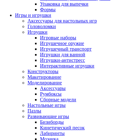
Упаковка для выпечки
Формы
Игры и игрушки
Аксессуары для настольных игр
Головоломки
Игрушки
Игровые наборы
Игрушечное оружие
Игрушечный транспорт
Игрушки для ванной
Игрушки-антистресс
Интерактивные игрушки
Конструкторы
Макетирование
Моделирование
Аксессуары
Румбоксы
Сборные модели
Настольные игры
Пазлы
Развивающие игры
Бизиборды
Кинетический песок
Лабиринты
Мозаика