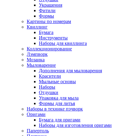
Украшения
Фитили
Формы
Картины по номерам
Квиллинг
Бумага
Инструменты
Наборы для квиллинга
Коллекционирование
Лэмпворк
Мозаика
Мыловарение
Дополнения для мыловарения
Красители
Мыльные основы
Наборы
Отдушки
Упаковка для мыла
Формы для литья
Наборы в технике пэчворк
Оригами
Бумага для оригами
Наборы для изготовления оригами
Папертоль