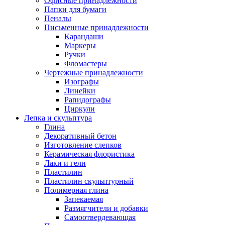
Офисные принадлежности
Папки для бумаги
Пеналы
Письменные принадлежности
Карандаши
Маркеры
Ручки
Фломастеры
Чертежные принадлежности
Изографы
Линейки
Рапидографы
Циркули
Лепка и скульптура
Глина
Декоративный бетон
Изготовление слепков
Керамическая флористика
Лаки и гели
Пластилин
Пластилин скульптурный
Полимерная глина
Запекаемая
Размягчители и добавки
Самоотвердевающая