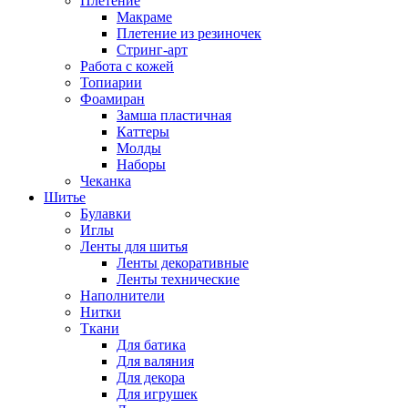
Плетение
Макраме
Плетение из резиночек
Стринг-арт
Работа с кожей
Топиарии
Фоамиран
Замша пластичная
Каттеры
Молды
Наборы
Чеканка
Шитье
Булавки
Иглы
Ленты для шитья
Ленты декоративные
Ленты технические
Наполнители
Нитки
Ткани
Для батика
Для валяния
Для декора
Для игрушек