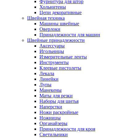
Фурнитура для штор
Хольнитены
Цепи декоративные
Швейная техника
Машины швейные
Оверлоки
Принадлежности для машин
Швейные принадлежности
Аксессуары
Игольницы
Измерительные ленты
Инструменты
Клеевые пистолеты
Лекала
Линейки
Лупы
Манекены
Маты для резки
Наборы для шитья
Наперстки
Ножи раскройные
Ножницы
Органайзеры
Принадлежности для кроя
Светильники