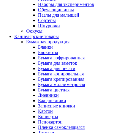
Наборы для экспериментов
Обучающие игры
Пазлы для малышей
Сортеры
Шнуровки
Фокусы
Канцелярские товары
Бумажная продукция
Бланки
Блокноты
Бумага гофрированная
Бумага для заметок
Бумага для печати
Бумага копировальная
Бумага крепированная
Бумага миллиметровая
Бумага цветная
Дневники
Ежедневники
Записные книжки
Картон
Конверты
Пенокартон
Пленка самоклеящаяся
Тетради