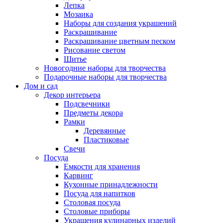
Лепка
Мозаика
Наборы для создания украшений
Раскрашивание
Раскрашивание цветным песком
Рисование светом
Шитье
Новогодние наборы для творчества
Подарочные наборы для творчества
Дом и сад
Декор интерьера
Подсвечники
Предметы декора
Рамки
Деревянные
Пластиковые
Свечи
Посуда
Емкости для хранения
Карвинг
Кухонные принадлежности
Посуда для напитков
Столовая посуда
Столовые приборы
Украшения кулинарных изделий