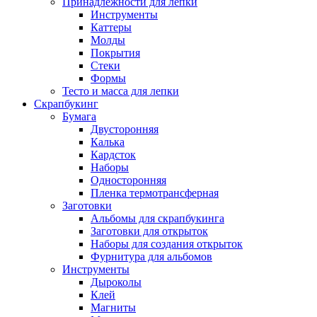
Принадлежности для лепки
Инструменты
Каттеры
Молды
Покрытия
Стеки
Формы
Тесто и масса для лепки
Скрапбукинг
Бумага
Двусторонняя
Калька
Кардсток
Наборы
Односторонняя
Пленка термотрансферная
Заготовки
Альбомы для скрапбукинга
Заготовки для открыток
Наборы для создания открыток
Фурнитура для альбомов
Инструменты
Дыроколы
Клей
Магниты