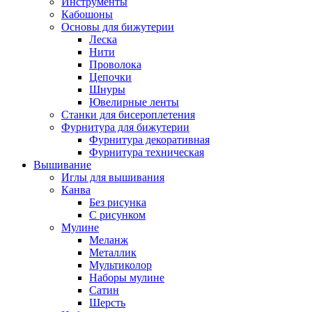
Инструменты
Кабошоны
Основы для бижутерии
Леска
Нити
Проволока
Цепочки
Шнуры
Ювелирные ленты
Станки для бисероплетения
Фурнитура для бижутерии
Фурнитура декоративная
Фурнитура техническая
Вышивание
Иглы для вышивания
Канва
Без рисунка
С рисунком
Мулине
Меланж
Металлик
Мультиколор
Наборы мулине
Сатин
Шерсть