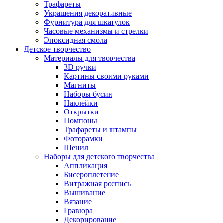
Трафареты
Украшения декоративные
Фурнитура для шкатулок
Часовые механизмы и стрелки
Эпоксидная смола
Детское творчество
Материалы для творчества
3D ручки
Картины своими руками
Магниты
Наборы бусин
Наклейки
Открытки
Помпоны
Трафареты и штампы
Фоторамки
Шенил
Наборы для детского творчества
Аппликация
Бисероплетение
Витражная роспись
Вышивание
Вязание
Гравюра
Декорирование