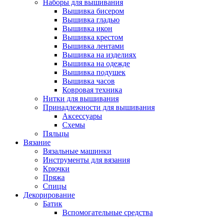
Наборы для вышивания
Вышивка бисером
Вышивка гладью
Вышивка икон
Вышивка крестом
Вышивка лентами
Вышивка на изделиях
Вышивка на одежде
Вышивка подушек
Вышивка часов
Ковровая техника
Нитки для вышивания
Принадлежности для вышивания
Аксессуары
Схемы
Пяльцы
Вязание
Вязальные машинки
Инструменты для вязания
Крючки
Пряжа
Спицы
Декорирование
Батик
Вспомогательные средства