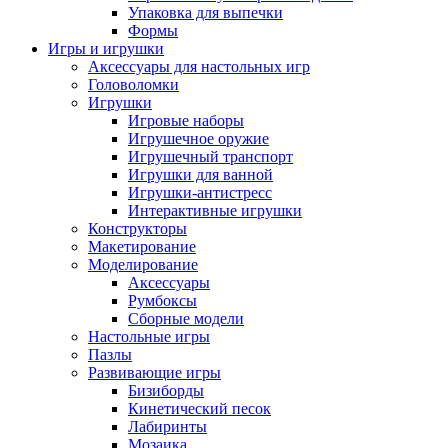
Упаковка для выпечки
Формы
Игры и игрушки
Аксессуары для настольных игр
Головоломки
Игрушки
Игровые наборы
Игрушечное оружие
Игрушечный транспорт
Игрушки для ванной
Игрушки-антистресс
Интерактивные игрушки
Конструкторы
Макетирование
Моделирование
Аксессуары
Румбоксы
Сборные модели
Настольные игры
Пазлы
Развивающие игры
Бизиборды
Кинетический песок
Лабиринты
Мозаика