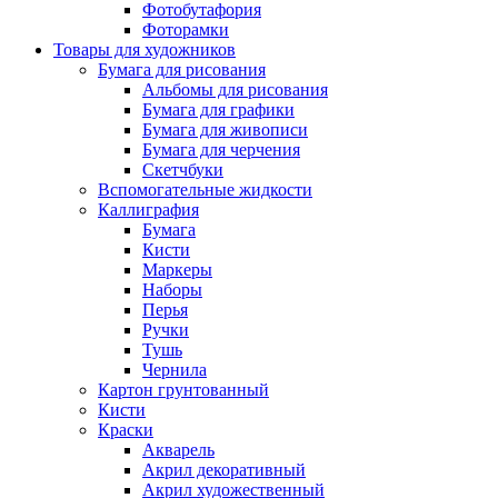
Фотобутафория
Фоторамки
Товары для художников
Бумага для рисования
Альбомы для рисования
Бумага для графики
Бумага для живописи
Бумага для черчения
Скетчбуки
Вспомогательные жидкости
Каллиграфия
Бумага
Кисти
Маркеры
Наборы
Перья
Ручки
Тушь
Чернила
Картон грунтованный
Кисти
Краски
Акварель
Акрил декоративный
Акрил художественный