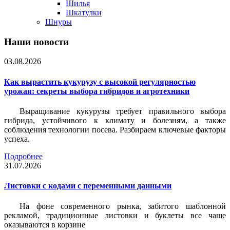
Шилья
Шкатулки
Шнуры
Наши новости
03.08.2026
Как вырастить кукурузу с высокой регулярностью
урожая: секреты выбора гибридов и агротехники
Выращивание кукурузы требует правильного выбора
гибрида, устойчивого к климату и болезням, а также
соблюдения технологии посева. Разбираем ключевые факторы
успеха.
Подробнее
31.07.2026
Листовки c кодами с переменными данными
На фоне современного рынка, забитого шаблонной
рекламой, традиционные листовки и буклеты все чаще
оказываются в корзине