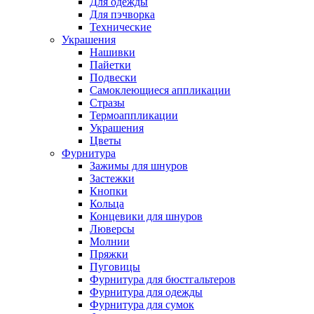
Для одежды
Для пэчворка
Технические
Украшения
Нашивки
Пайетки
Подвески
Самоклеющиеся аппликации
Стразы
Термоаппликации
Украшения
Цветы
Фурнитура
Зажимы для шнуров
Застежки
Кнопки
Кольца
Концевики для шнуров
Люверсы
Молнии
Пряжки
Пуговицы
Фурнитура для бюстгальтеров
Фурнитура для одежды
Фурнитура для сумок