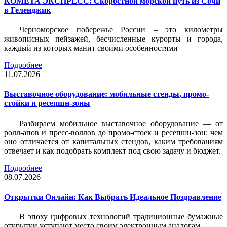
КОМЕТА ЭКСПРЕСС: Скоростной морской путь из Сочи
в Геленджик
Черноморское побережье России – это километры
живописных пейзажей, бесчисленные курорты и города,
каждый из которых манит своими особенностями
Подробнее
11.07.2026
Выставочное оборудование: мобильные стенды, промо-
стойки и ресепшн-зоны
Разбираем мобильное выставочное оборудование — от
ролл-апов и пресс-воллов до промо-стоек и ресепшн-зон: чем
оно отличается от капитальных стендов, каким требованиям
отвечает и как подобрать комплект под свою задачу и бюджет.
Подробнее
08.07.2026
Открытки Онлайн: Как Выбрать Идеальное Поздравление
В эпоху цифровых технологий традиционные бумажные
открытки уступают место своим электронным аналогам