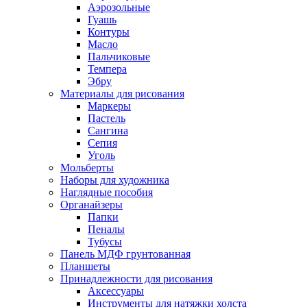
Аэрозольные
Гуашь
Контуры
Масло
Пальчиковые
Темпера
Эбру
Материалы для рисования
Маркеры
Пастель
Сангина
Сепия
Уголь
Мольберты
Наборы для художника
Наглядные пособия
Органайзеры
Папки
Пеналы
Тубусы
Панель МДФ грунтованная
Планшеты
Принадлежности для рисования
Аксессуары
Инструменты для натяжки холста