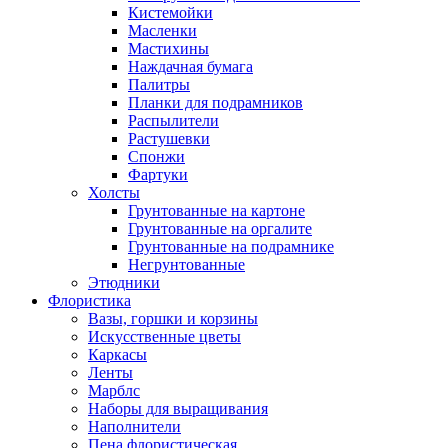
Кистемойки
Масленки
Мастихины
Наждачная бумага
Палитры
Планки для подрамников
Распылители
Растушевки
Спонжи
Фартуки
Холсты
Грунтованные на картоне
Грунтованные на оргалите
Грунтованные на подрамнике
Негрунтованные
Этюдники
Флористика
Вазы, горшки и корзины
Искусственные цветы
Каркасы
Ленты
Марблс
Наборы для выращивания
Наполнители
Пена флористическая