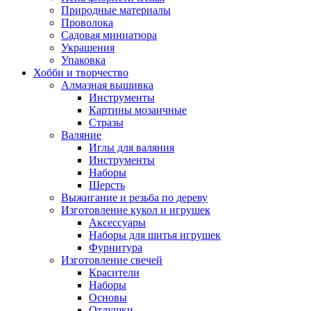
Природные материалы
Проволока
Садовая миниатюра
Украшения
Упаковка
Хобби и творчество
Алмазная вышивка
Инструменты
Картины мозаичные
Стразы
Валяние
Иглы для валяния
Инструменты
Наборы
Шерсть
Выжигание и резьба по дереву
Изготовление кукол и игрушек
Аксессуары
Наборы для шитья игрушек
Фурнитура
Изготовление свечей
Красители
Наборы
Основы
Отдушки