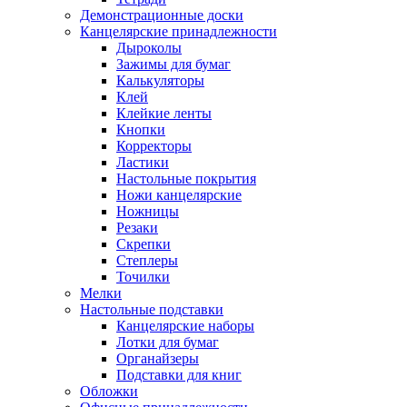
Демонстрационные доски
Канцелярские принадлежности
Дыроколы
Зажимы для бумаг
Калькуляторы
Клей
Клейкие ленты
Кнопки
Корректоры
Ластики
Настольные покрытия
Ножи канцелярские
Ножницы
Резаки
Скрепки
Степлеры
Точилки
Мелки
Настольные подставки
Канцелярские наборы
Лотки для бумаг
Органайзеры
Подставки для книг
Обложки