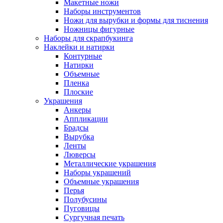
Макетные ножи
Наборы инструментов
Ножи для вырубки и формы для тиснения
Ножницы фигурные
Наборы для скрапбукинга
Наклейки и натирки
Контурные
Натирки
Объемные
Пленка
Плоские
Украшения
Анкеры
Аппликации
Брадсы
Вырубка
Ленты
Люверсы
Металлические украшения
Наборы украшений
Объемные украшения
Перья
Полубусины
Пуговицы
Сургучная печать