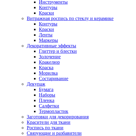
Инструменты
Контуры
Краски
Витражная роспись по стеклу и керамике
Контуры
Краски
Ленты
Маркеры
Декоративные эффекты
Глиттер и блестки
Золочение
Кракелюр
Краска
Морилка
Состаривание
Декупаж
Бумага
Наборы
Пленка
Салфетки
Термопластик
Заготовки для декорирования
Красители для ткани
Роспись по ткани
Связующие и разбавители