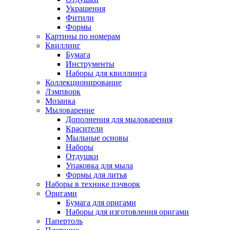
Украшения
Фитили
Формы
Картины по номерам
Квиллинг
Бумага
Инструменты
Наборы для квиллинга
Коллекционирование
Лэмпворк
Мозаика
Мыловарение
Дополнения для мыловарения
Красители
Мыльные основы
Наборы
Отдушки
Упаковка для мыла
Формы для литья
Наборы в технике пэчворк
Оригами
Бумага для оригами
Наборы для изготовления оригами
Папертоль