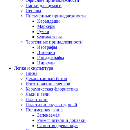
Офисные принадлежности
Папки для бумаги
Пеналы
Письменные принадлежности
Карандаши
Маркеры
Ручки
Фломастеры
Чертежные принадлежности
Изографы
Линейки
Рапидографы
Циркули
Лепка и скульптура
Глина
Декоративный бетон
Изготовление слепков
Керамическая флористика
Лаки и гели
Пластилин
Пластилин скульптурный
Полимерная глина
Запекаемая
Размягчители и добавки
Самоотвердевающая