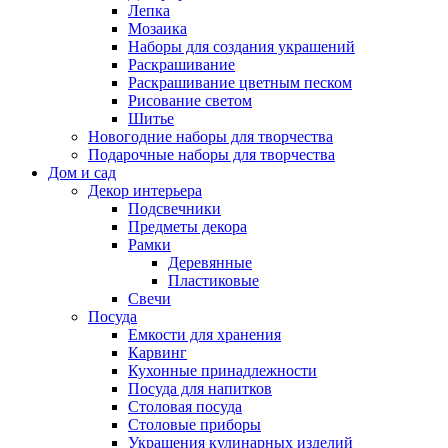
Лепка
Мозаика
Наборы для создания украшений
Раскрашивание
Раскрашивание цветным песком
Рисование светом
Шитье
Новогодние наборы для творчества
Подарочные наборы для творчества
Дом и сад
Декор интерьера
Подсвечники
Предметы декора
Рамки
Деревянные
Пластиковые
Свечи
Посуда
Емкости для хранения
Карвинг
Кухонные принадлежности
Посуда для напитков
Столовая посуда
Столовые приборы
Украшения кулинарных изделий