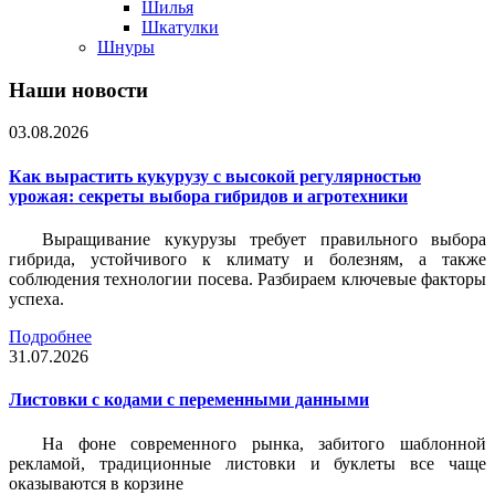
Шилья
Шкатулки
Шнуры
Наши новости
03.08.2026
Как вырастить кукурузу с высокой регулярностью
урожая: секреты выбора гибридов и агротехники
Выращивание кукурузы требует правильного выбора
гибрида, устойчивого к климату и болезням, а также
соблюдения технологии посева. Разбираем ключевые факторы
успеха.
Подробнее
31.07.2026
Листовки c кодами с переменными данными
На фоне современного рынка, забитого шаблонной
рекламой, традиционные листовки и буклеты все чаще
оказываются в корзине