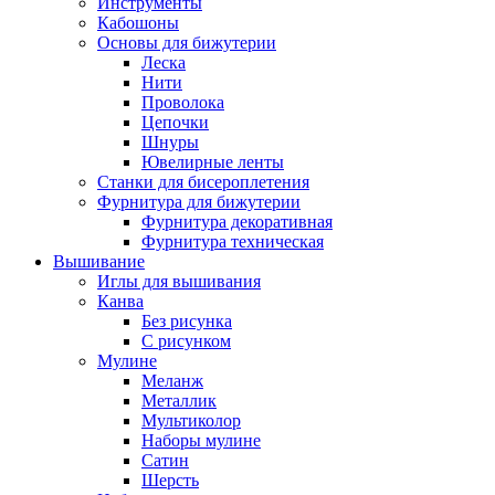
Инструменты
Кабошоны
Основы для бижутерии
Леска
Нити
Проволока
Цепочки
Шнуры
Ювелирные ленты
Станки для бисероплетения
Фурнитура для бижутерии
Фурнитура декоративная
Фурнитура техническая
Вышивание
Иглы для вышивания
Канва
Без рисунка
С рисунком
Мулине
Меланж
Металлик
Мультиколор
Наборы мулине
Сатин
Шерсть