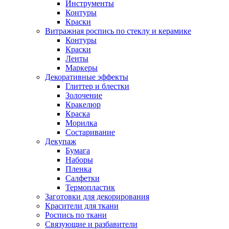
Инструменты
Контуры
Краски
Витражная роспись по стеклу и керамике
Контуры
Краски
Ленты
Маркеры
Декоративные эффекты
Глиттер и блестки
Золочение
Кракелюр
Краска
Морилка
Состаривание
Декупаж
Бумага
Наборы
Пленка
Салфетки
Термопластик
Заготовки для декорирования
Красители для ткани
Роспись по ткани
Связующие и разбавители