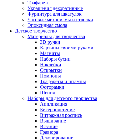
Трафареты
Украшения декоративные
Фурнитура для шкатулок
Часовые механизмы и стрелки
Эпоксидная смола
Детское творчество
Материалы для творчества
3D ручки
Картины своими руками
Магниты
Наборы бусин
Наклейки
Открытки
Помпоны
Трафареты и штампы
Фоторамки
Шенил
Наборы для детского творчества
Аппликация
Бисероплетение
Витражная роспись
Вышивание
Вязание
Гравюра
Декорирование