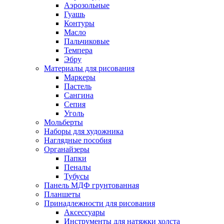
Аэрозольные
Гуашь
Контуры
Масло
Пальчиковые
Темпера
Эбру
Материалы для рисования
Маркеры
Пастель
Сангина
Сепия
Уголь
Мольберты
Наборы для художника
Наглядные пособия
Органайзеры
Папки
Пеналы
Тубусы
Панель МДФ грунтованная
Планшеты
Принадлежности для рисования
Аксессуары
Инструменты для натяжки холста