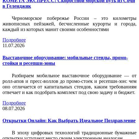
КОМЕТА ЭКСПРЕСС: Скоростной морской путь из Сочи
в Геленджик
Черноморское побережье России – это километры
живописных пейзажей, бесчисленные курорты и города,
каждый из которых манит своими особенностями
Подробнее
11.07.2026
Выставочное оборудование: мобильные стенды, промо-
стойки и ресепшн-зоны
Разбираем мобильное выставочное оборудование — от
ролл-апов и пресс-воллов до промо-стоек и ресепшн-зон: чем
оно отличается от капитальных стендов, каким требованиям
отвечает и как подобрать комплект под свою задачу и бюджет.
Подробнее
08.07.2026
Открытки Онлайн: Как Выбрать Идеальное Поздравление
В эпоху цифровых технологий традиционные бумажные
открытки уступают место своим электронным аналогам