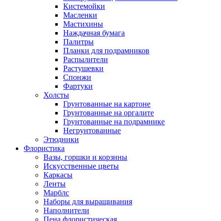
Кистемойки
Масленки
Мастихины
Наждачная бумага
Палитры
Планки для подрамников
Распылители
Растушевки
Спонжи
Фартуки
Холсты
Грунтованные на картоне
Грунтованные на оргалите
Грунтованные на подрамнике
Негрунтованные
Этюдники
Флористика
Вазы, горшки и корзины
Искусственные цветы
Каркасы
Ленты
Марблс
Наборы для выращивания
Наполнители
Пена флористическая