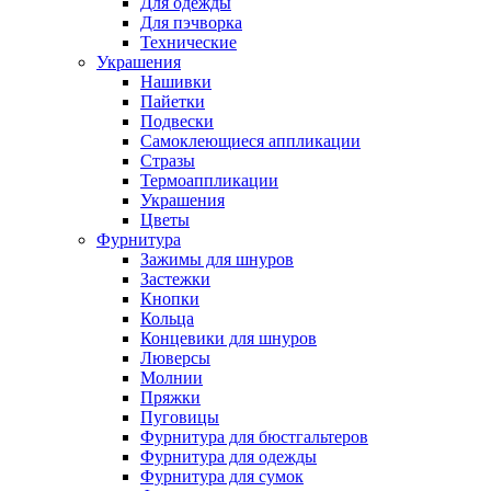
Для одежды
Для пэчворка
Технические
Украшения
Нашивки
Пайетки
Подвески
Самоклеющиеся аппликации
Стразы
Термоаппликации
Украшения
Цветы
Фурнитура
Зажимы для шнуров
Застежки
Кнопки
Кольца
Концевики для шнуров
Люверсы
Молнии
Пряжки
Пуговицы
Фурнитура для бюстгальтеров
Фурнитура для одежды
Фурнитура для сумок