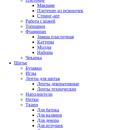
Плетение
Макраме
Плетение из резиночек
Стринг-арт
Работа с кожей
Топиарии
Фоамиран
Замша пластичная
Каттеры
Молды
Наборы
Чеканка
Шитье
Булавки
Иглы
Ленты для шитья
Ленты декоративные
Ленты технические
Наполнители
Нитки
Ткани
Для батика
Для валяния
Для декора
Для игрушек