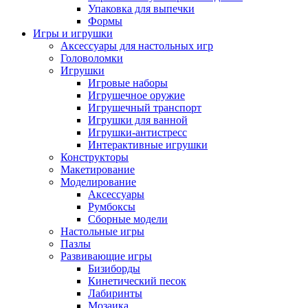
Упаковка для выпечки
Формы
Игры и игрушки
Аксессуары для настольных игр
Головоломки
Игрушки
Игровые наборы
Игрушечное оружие
Игрушечный транспорт
Игрушки для ванной
Игрушки-антистресс
Интерактивные игрушки
Конструкторы
Макетирование
Моделирование
Аксессуары
Румбоксы
Сборные модели
Настольные игры
Пазлы
Развивающие игры
Бизиборды
Кинетический песок
Лабиринты
Мозаика