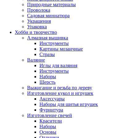
Природные материалы
Проволока
Садовая миниатюра
Украшения
Упаковка
Хобби и творчество
Алмазная вышивка
Инструменты
Картины мозаичные
Стразы
Валяние
Иглы для валяния
Инструменты
Наборы
Шерсть
Выжигание и резьба по дереву
Изготовление кукол и игрушек
Аксессуары
Наборы для шитья игрушек
Фурнитура
Изготовление свечей
Красители
Наборы
Основы
Отдушки