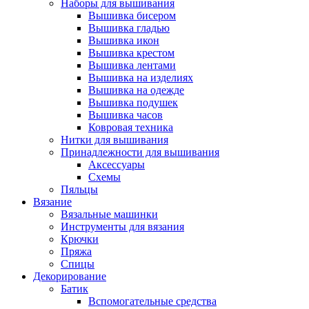
Наборы для вышивания
Вышивка бисером
Вышивка гладью
Вышивка икон
Вышивка крестом
Вышивка лентами
Вышивка на изделиях
Вышивка на одежде
Вышивка подушек
Вышивка часов
Ковровая техника
Нитки для вышивания
Принадлежности для вышивания
Аксессуары
Схемы
Пяльцы
Вязание
Вязальные машинки
Инструменты для вязания
Крючки
Пряжа
Спицы
Декорирование
Батик
Вспомогательные средства