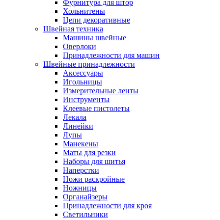
Фурнитура для штор
Хольнитены
Цепи декоративные
Швейная техника
Машины швейные
Оверлоки
Принадлежности для машин
Швейные принадлежности
Аксессуары
Игольницы
Измерительные ленты
Инструменты
Клеевые пистолеты
Лекала
Линейки
Лупы
Манекены
Маты для резки
Наборы для шитья
Наперстки
Ножи раскройные
Ножницы
Органайзеры
Принадлежности для кроя
Светильники