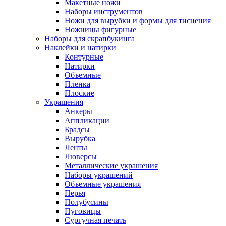
Макетные ножи
Наборы инструментов
Ножи для вырубки и формы для тиснения
Ножницы фигурные
Наборы для скрапбукинга
Наклейки и натирки
Контурные
Натирки
Объемные
Пленка
Плоские
Украшения
Анкеры
Аппликации
Брадсы
Вырубка
Ленты
Люверсы
Металлические украшения
Наборы украшений
Объемные украшения
Перья
Полубусины
Пуговицы
Сургучная печать