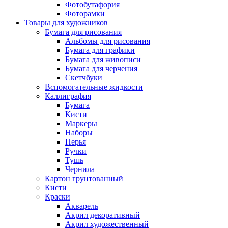
Фотобутафория
Фоторамки
Товары для художников
Бумага для рисования
Альбомы для рисования
Бумага для графики
Бумага для живописи
Бумага для черчения
Скетчбуки
Вспомогательные жидкости
Каллиграфия
Бумага
Кисти
Маркеры
Наборы
Перья
Ручки
Тушь
Чернила
Картон грунтованный
Кисти
Краски
Акварель
Акрил декоративный
Акрил художественный