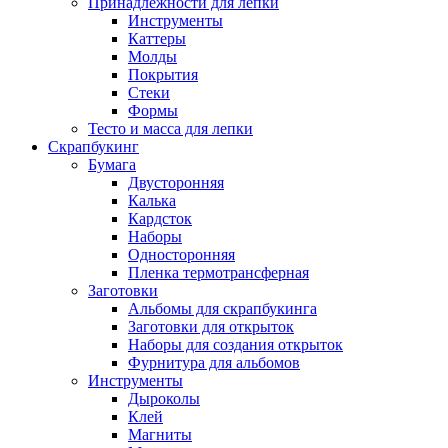
Принадлежности для лепки
Инструменты
Каттеры
Молды
Покрытия
Стеки
Формы
Тесто и масса для лепки
Скрапбукинг
Бумага
Двусторонняя
Калька
Кардсток
Наборы
Односторонняя
Пленка термотрансферная
Заготовки
Альбомы для скрапбукинга
Заготовки для открыток
Наборы для создания открыток
Фурнитура для альбомов
Инструменты
Дыроколы
Клей
Магниты