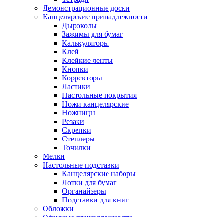
Демонстрационные доски
Канцелярские принадлежности
Дыроколы
Зажимы для бумаг
Калькуляторы
Клей
Клейкие ленты
Кнопки
Корректоры
Ластики
Настольные покрытия
Ножи канцелярские
Ножницы
Резаки
Скрепки
Степлеры
Точилки
Мелки
Настольные подставки
Канцелярские наборы
Лотки для бумаг
Органайзеры
Подставки для книг
Обложки