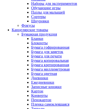
Наборы для экспериментов
Обучающие игры
Пазлы для малышей
Сортеры
Шнуровки
Фокусы
Канцелярские товары
Бумажная продукция
Бланки
Блокноты
Бумага гофрированная
Бумага для заметок
Бумага для печати
Бумага копировальная
Бумага крепированная
Бумага миллиметровая
Бумага цветная
Дневники
Ежедневники
Записные книжки
Картон
Конверты
Пенокартон
Пленка самоклеящаяся
Тетради