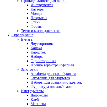
Принадлежности для лепки
Инструменты
Каттеры
Молды
Покрытия
Стеки
Формы
Тесто и масса для лепки
Скрапбукинг
Бумага
Двусторонняя
Калька
Кардсток
Наборы
Односторонняя
Пленка термотрансферная
Заготовки
Альбомы для скрапбукинга
Заготовки для открыток
Наборы для создания открыток
Фурнитура для альбомов
Инструменты
Дыроколы
Клей
Магниты