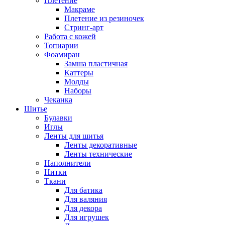
Плетение
Макраме
Плетение из резиночек
Стринг-арт
Работа с кожей
Топиарии
Фоамиран
Замша пластичная
Каттеры
Молды
Наборы
Чеканка
Шитье
Булавки
Иглы
Ленты для шитья
Ленты декоративные
Ленты технические
Наполнители
Нитки
Ткани
Для батика
Для валяния
Для декора
Для игрушек