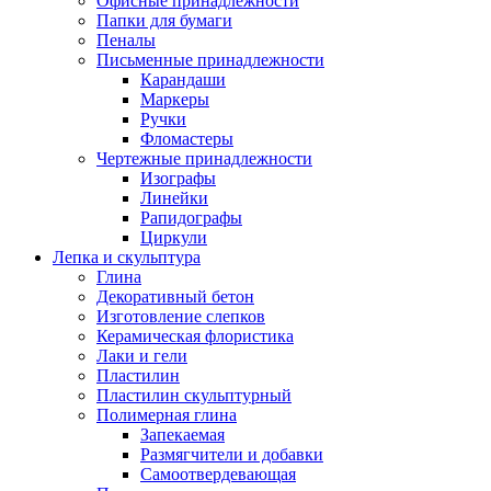
Офисные принадлежности
Папки для бумаги
Пеналы
Письменные принадлежности
Карандаши
Маркеры
Ручки
Фломастеры
Чертежные принадлежности
Изографы
Линейки
Рапидографы
Циркули
Лепка и скульптура
Глина
Декоративный бетон
Изготовление слепков
Керамическая флористика
Лаки и гели
Пластилин
Пластилин скульптурный
Полимерная глина
Запекаемая
Размягчители и добавки
Самоотвердевающая