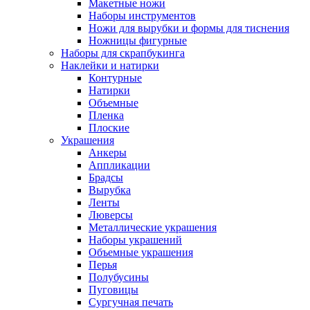
Макетные ножи
Наборы инструментов
Ножи для вырубки и формы для тиснения
Ножницы фигурные
Наборы для скрапбукинга
Наклейки и натирки
Контурные
Натирки
Объемные
Пленка
Плоские
Украшения
Анкеры
Аппликации
Брадсы
Вырубка
Ленты
Люверсы
Металлические украшения
Наборы украшений
Объемные украшения
Перья
Полубусины
Пуговицы
Сургучная печать