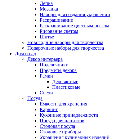
Лепка
Мозаика
Наборы для создания украшений
Раскрашивание
Раскрашивание цветным песком
Рисование светом
Шитье
Новогодние наборы для творчества
Подарочные наборы для творчества
Дом и сад
Декор интерьера
Подсвечники
Предметы декора
Рамки
Деревянные
Пластиковые
Свечи
Посуда
Емкости для хранения
Карвинг
Кухонные принадлежности
Посуда для напитков
Столовая посуда
Столовые приборы
Украшения кулинарных изделий