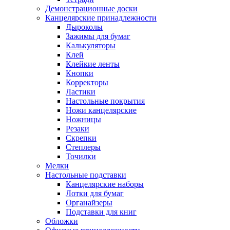
Демонстрационные доски
Канцелярские принадлежности
Дыроколы
Зажимы для бумаг
Калькуляторы
Клей
Клейкие ленты
Кнопки
Корректоры
Ластики
Настольные покрытия
Ножи канцелярские
Ножницы
Резаки
Скрепки
Степлеры
Точилки
Мелки
Настольные подставки
Канцелярские наборы
Лотки для бумаг
Органайзеры
Подставки для книг
Обложки