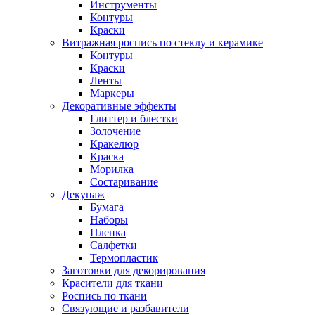
Инструменты
Контуры
Краски
Витражная роспись по стеклу и керамике
Контуры
Краски
Ленты
Маркеры
Декоративные эффекты
Глиттер и блестки
Золочение
Кракелюр
Краска
Морилка
Состаривание
Декупаж
Бумага
Наборы
Пленка
Салфетки
Термопластик
Заготовки для декорирования
Красители для ткани
Роспись по ткани
Связующие и разбавители