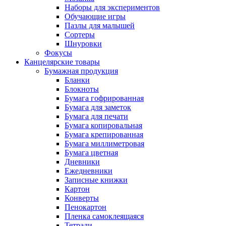
Наборы для экспериментов
Обучающие игры
Пазлы для малышей
Сортеры
Шнуровки
Фокусы
Канцелярские товары
Бумажная продукция
Бланки
Блокноты
Бумага гофрированная
Бумага для заметок
Бумага для печати
Бумага копировальная
Бумага крепированная
Бумага миллиметровая
Бумага цветная
Дневники
Ежедневники
Записные книжки
Картон
Конверты
Пенокартон
Пленка самоклеящаяся
Тетради