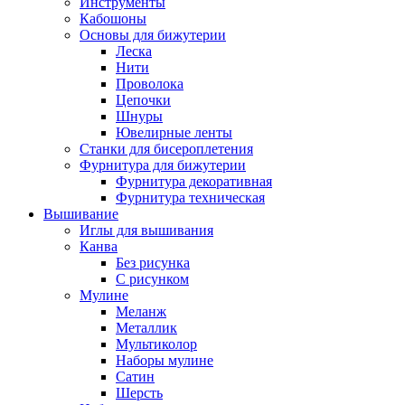
Инструменты
Кабошоны
Основы для бижутерии
Леска
Нити
Проволока
Цепочки
Шнуры
Ювелирные ленты
Станки для бисероплетения
Фурнитура для бижутерии
Фурнитура декоративная
Фурнитура техническая
Вышивание
Иглы для вышивания
Канва
Без рисунка
С рисунком
Мулине
Меланж
Металлик
Мультиколор
Наборы мулине
Сатин
Шерсть