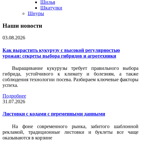
Шилья
Шкатулки
Шнуры
Наши новости
03.08.2026
Как вырастить кукурузу с высокой регулярностью
урожая: секреты выбора гибридов и агротехники
Выращивание кукурузы требует правильного выбора
гибрида, устойчивого к климату и болезням, а также
соблюдения технологии посева. Разбираем ключевые факторы
успеха.
Подробнее
31.07.2026
Листовки c кодами с переменными данными
На фоне современного рынка, забитого шаблонной
рекламой, традиционные листовки и буклеты все чаще
оказываются в корзине