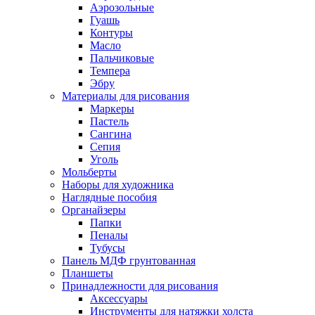
Аэрозольные
Гуашь
Контуры
Масло
Пальчиковые
Темпера
Эбру
Материалы для рисования
Маркеры
Пастель
Сангина
Сепия
Уголь
Мольберты
Наборы для художника
Наглядные пособия
Органайзеры
Папки
Пеналы
Тубусы
Панель МДФ грунтованная
Планшеты
Принадлежности для рисования
Аксессуары
Инструменты для натяжки холста