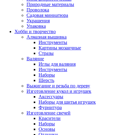
Природные материалы
Проволока
Садовая миниатюра
Украшения
Упаковка
Хобби и творчество
Алмазная вышивка
Инструменты
Картины мозаичные
Стразы
Валяние
Иглы для валяния
Инструменты
Наборы
Шерсть
Выжигание и резьба по дереву
Изготовление кукол и игрушек
Аксессуары
Наборы для шитья игрушек
Фурнитура
Изготовление свечей
Красители
Наборы
Основы
Отдушки