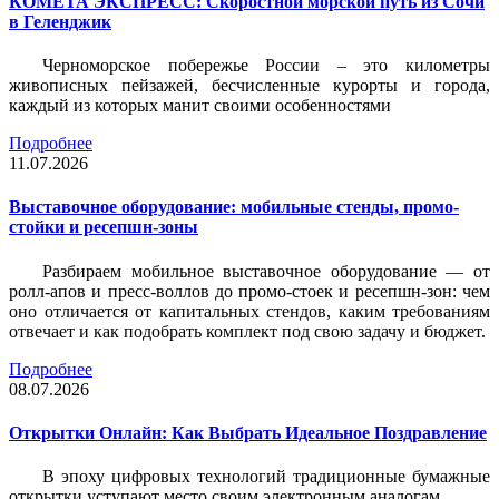
КОМЕТА ЭКСПРЕСС: Скоростной морской путь из Сочи
в Геленджик
Черноморское побережье России – это километры
живописных пейзажей, бесчисленные курорты и города,
каждый из которых манит своими особенностями
Подробнее
11.07.2026
Выставочное оборудование: мобильные стенды, промо-
стойки и ресепшн-зоны
Разбираем мобильное выставочное оборудование — от
ролл-апов и пресс-воллов до промо-стоек и ресепшн-зон: чем
оно отличается от капитальных стендов, каким требованиям
отвечает и как подобрать комплект под свою задачу и бюджет.
Подробнее
08.07.2026
Открытки Онлайн: Как Выбрать Идеальное Поздравление
В эпоху цифровых технологий традиционные бумажные
открытки уступают место своим электронным аналогам