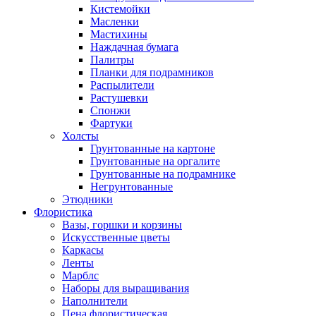
Кистемойки
Масленки
Мастихины
Наждачная бумага
Палитры
Планки для подрамников
Распылители
Растушевки
Спонжи
Фартуки
Холсты
Грунтованные на картоне
Грунтованные на оргалите
Грунтованные на подрамнике
Негрунтованные
Этюдники
Флористика
Вазы, горшки и корзины
Искусственные цветы
Каркасы
Ленты
Марблс
Наборы для выращивания
Наполнители
Пена флористическая