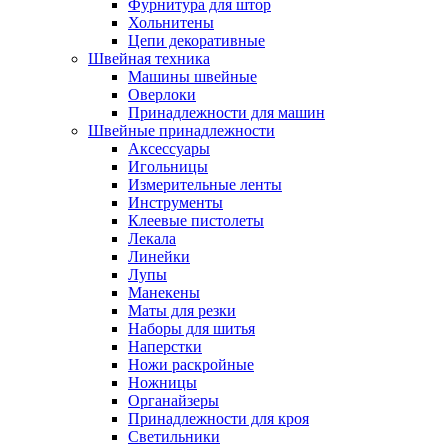
Фурнитура для штор
Хольнитены
Цепи декоративные
Швейная техника
Машины швейные
Оверлоки
Принадлежности для машин
Швейные принадлежности
Аксессуары
Игольницы
Измерительные ленты
Инструменты
Клеевые пистолеты
Лекала
Линейки
Лупы
Манекены
Маты для резки
Наборы для шитья
Наперстки
Ножи раскройные
Ножницы
Органайзеры
Принадлежности для кроя
Светильники