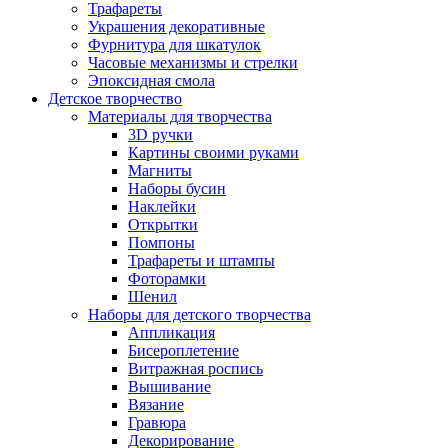
Трафареты
Украшения декоративные
Фурнитура для шкатулок
Часовые механизмы и стрелки
Эпоксидная смола
Детское творчество
Материалы для творчества
3D ручки
Картины своими руками
Магниты
Наборы бусин
Наклейки
Открытки
Помпоны
Трафареты и штампы
Фоторамки
Шенил
Наборы для детского творчества
Аппликация
Бисероплетение
Витражная роспись
Вышивание
Вязание
Гравюра
Декорирование