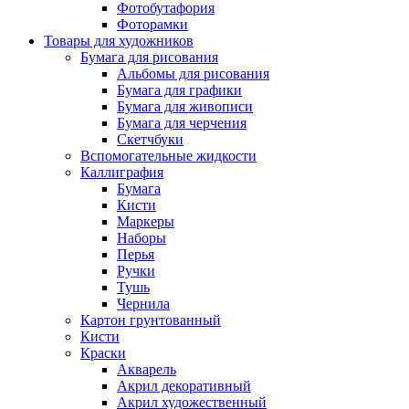
Фотобутафория
Фоторамки
Товары для художников
Бумага для рисования
Альбомы для рисования
Бумага для графики
Бумага для живописи
Бумага для черчения
Скетчбуки
Вспомогательные жидкости
Каллиграфия
Бумага
Кисти
Маркеры
Наборы
Перья
Ручки
Тушь
Чернила
Картон грунтованный
Кисти
Краски
Акварель
Акрил декоративный
Акрил художественный