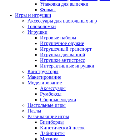
Упаковка для выпечки
Формы
Игры и игрушки
Аксессуары для настольных игр
Головоломки
Игрушки
Игровые наборы
Игрушечное оружие
Игрушечный транспорт
Игрушки для ванной
Игрушки-антистресс
Интерактивные игрушки
Конструкторы
Макетирование
Моделирование
Аксессуары
Румбоксы
Сборные модели
Настольные игры
Пазлы
Развивающие игры
Бизиборды
Кинетический песок
Лабиринты
Мозаика