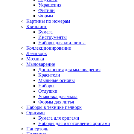
Украшения
Фитили
Формы
Картины по номерам
Квиллинг
Бумага
Инструменты
Наборы для квиллинга
Коллекционирование
Лэмпворк
Мозаика
Мыловарение
Дополнения для мыловарения
Красители
Мыльные основы
Наборы
Отдушки
Упаковка для мыла
Формы для литья
Наборы в технике пэчворк
Оригами
Бумага для оригами
Наборы для изготовления оригами
Папертоль