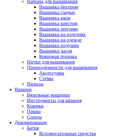
Наборы для вышивания
Вышивка бисером
Вышивка гладью
Вышивка икон
Вышивка крестом
Вышивка лентами
Вышивка на изделиях
Вышивка на одежде
Вышивка подушек
Вышивка часов
Ковровая техника
Нитки для вышивания
Принадлежности для вышивания
Аксессуары
Схемы
Пяльцы
Вязание
Вязальные машинки
Инструменты для вязания
Крючки
Пряжа
Спицы
Декорирование
Батик
Вспомогательные средства