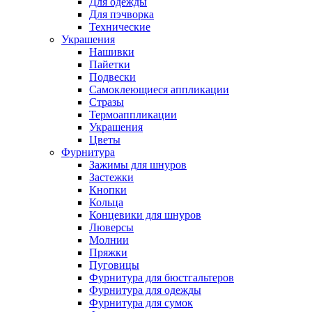
Для одежды
Для пэчворка
Технические
Украшения
Нашивки
Пайетки
Подвески
Самоклеющиеся аппликации
Стразы
Термоаппликации
Украшения
Цветы
Фурнитура
Зажимы для шнуров
Застежки
Кнопки
Кольца
Концевики для шнуров
Люверсы
Молнии
Пряжки
Пуговицы
Фурнитура для бюстгальтеров
Фурнитура для одежды
Фурнитура для сумок