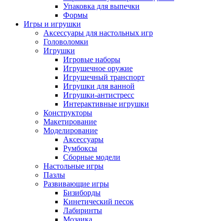
Упаковка для выпечки
Формы
Игры и игрушки
Аксессуары для настольных игр
Головоломки
Игрушки
Игровые наборы
Игрушечное оружие
Игрушечный транспорт
Игрушки для ванной
Игрушки-антистресс
Интерактивные игрушки
Конструкторы
Макетирование
Моделирование
Аксессуары
Румбоксы
Сборные модели
Настольные игры
Пазлы
Развивающие игры
Бизиборды
Кинетический песок
Лабиринты
Мозаика