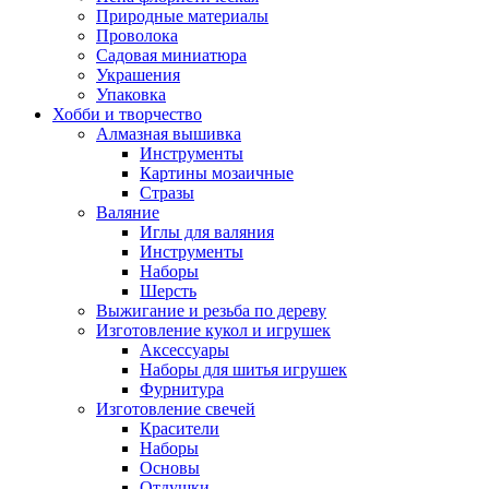
Природные материалы
Проволока
Садовая миниатюра
Украшения
Упаковка
Хобби и творчество
Алмазная вышивка
Инструменты
Картины мозаичные
Стразы
Валяние
Иглы для валяния
Инструменты
Наборы
Шерсть
Выжигание и резьба по дереву
Изготовление кукол и игрушек
Аксессуары
Наборы для шитья игрушек
Фурнитура
Изготовление свечей
Красители
Наборы
Основы
Отдушки