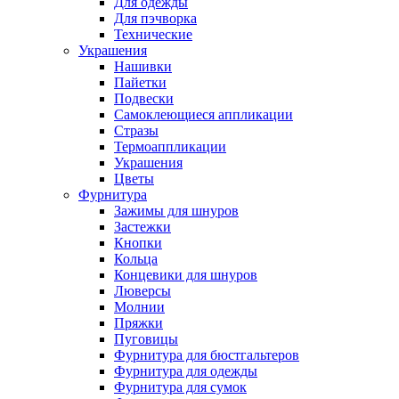
Для одежды
Для пэчворка
Технические
Украшения
Нашивки
Пайетки
Подвески
Самоклеющиеся аппликации
Стразы
Термоаппликации
Украшения
Цветы
Фурнитура
Зажимы для шнуров
Застежки
Кнопки
Кольца
Концевики для шнуров
Люверсы
Молнии
Пряжки
Пуговицы
Фурнитура для бюстгальтеров
Фурнитура для одежды
Фурнитура для сумок