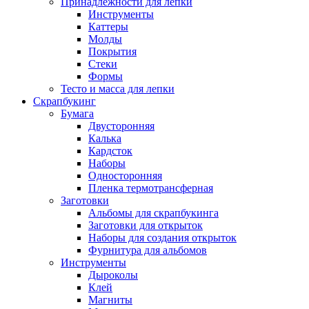
Принадлежности для лепки
Инструменты
Каттеры
Молды
Покрытия
Стеки
Формы
Тесто и масса для лепки
Скрапбукинг
Бумага
Двусторонняя
Калька
Кардсток
Наборы
Односторонняя
Пленка термотрансферная
Заготовки
Альбомы для скрапбукинга
Заготовки для открыток
Наборы для создания открыток
Фурнитура для альбомов
Инструменты
Дыроколы
Клей
Магниты