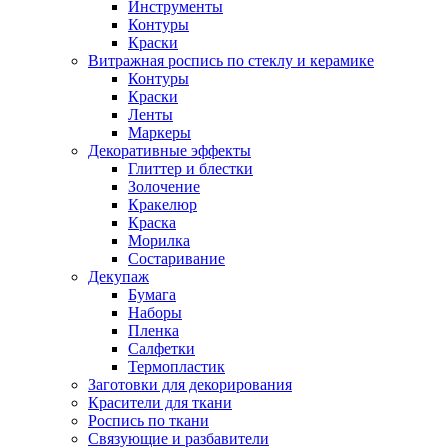
Инструменты
Контуры
Краски
Витражная роспись по стеклу и керамике
Контуры
Краски
Ленты
Маркеры
Декоративные эффекты
Глиттер и блестки
Золочение
Кракелюр
Краска
Морилка
Состаривание
Декупаж
Бумага
Наборы
Пленка
Салфетки
Термопластик
Заготовки для декорирования
Красители для ткани
Роспись по ткани
Связующие и разбавители