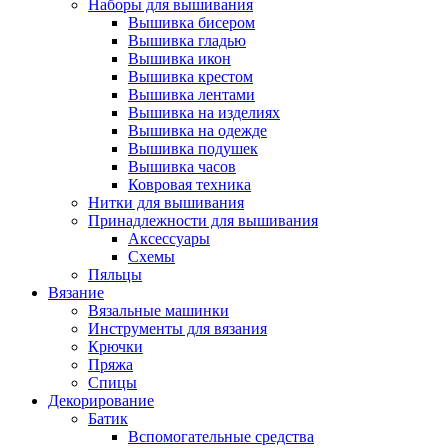
Наборы для вышивания
Вышивка бисером
Вышивка гладью
Вышивка икон
Вышивка крестом
Вышивка лентами
Вышивка на изделиях
Вышивка на одежде
Вышивка подушек
Вышивка часов
Ковровая техника
Нитки для вышивания
Принадлежности для вышивания
Аксессуары
Схемы
Пяльцы
Вязание
Вязальные машинки
Инструменты для вязания
Крючки
Пряжа
Спицы
Декорирование
Батик
Вспомогательные средства