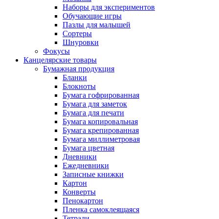
Наборы для экспериментов
Обучающие игры
Пазлы для малышей
Сортеры
Шнуровки
Фокусы
Канцелярские товары
Бумажная продукция
Бланки
Блокноты
Бумага гофрированная
Бумага для заметок
Бумага для печати
Бумага копировальная
Бумага крепированная
Бумага миллиметровая
Бумага цветная
Дневники
Ежедневники
Записные книжки
Картон
Конверты
Пенокартон
Пленка самоклеящаяся
Тетради