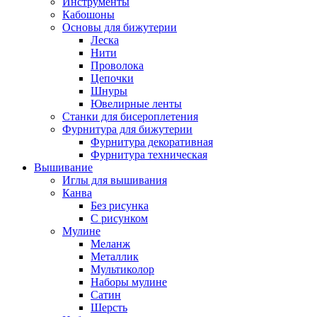
Инструменты
Кабошоны
Основы для бижутерии
Леска
Нити
Проволока
Цепочки
Шнуры
Ювелирные ленты
Станки для бисероплетения
Фурнитура для бижутерии
Фурнитура декоративная
Фурнитура техническая
Вышивание
Иглы для вышивания
Канва
Без рисунка
С рисунком
Мулине
Меланж
Металлик
Мультиколор
Наборы мулине
Сатин
Шерсть