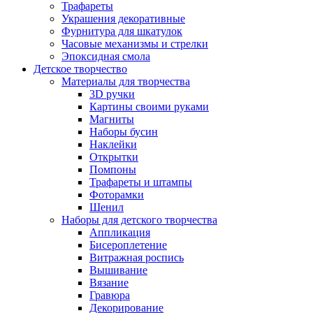
Трафареты
Украшения декоративные
Фурнитура для шкатулок
Часовые механизмы и стрелки
Эпоксидная смола
Детское творчество
Материалы для творчества
3D ручки
Картины своими руками
Магниты
Наборы бусин
Наклейки
Открытки
Помпоны
Трафареты и штампы
Фоторамки
Шенил
Наборы для детского творчества
Аппликация
Бисероплетение
Витражная роспись
Вышивание
Вязание
Гравюра
Декорирование