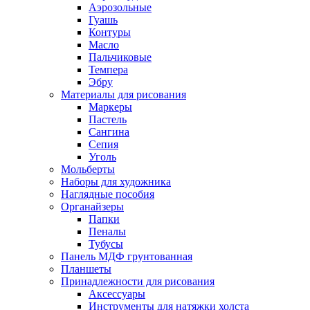
Аэрозольные
Гуашь
Контуры
Масло
Пальчиковые
Темпера
Эбру
Материалы для рисования
Маркеры
Пастель
Сангина
Сепия
Уголь
Мольберты
Наборы для художника
Наглядные пособия
Органайзеры
Папки
Пеналы
Тубусы
Панель МДФ грунтованная
Планшеты
Принадлежности для рисования
Аксессуары
Инструменты для натяжки холста