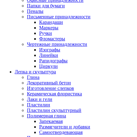
Офисные принадлежности
Папки для бумаги
Пеналы
Письменные принадлежности
Карандаши
Маркеры
Ручки
Фломастеры
Чертежные принадлежности
Изографы
Линейки
Рапидографы
Циркули
Лепка и скульптура
Глина
Декоративный бетон
Изготовление слепков
Керамическая флористика
Лаки и гели
Пластилин
Пластилин скульптурный
Полимерная глина
Запекаемая
Размягчители и добавки
Самоотвердевающая