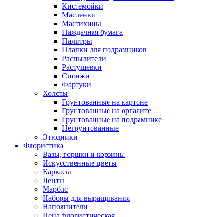
Кистемойки
Масленки
Мастихины
Наждачная бумага
Палитры
Планки для подрамников
Распылители
Растушевки
Спонжи
Фартуки
Холсты
Грунтованные на картоне
Грунтованные на оргалите
Грунтованные на подрамнике
Негрунтованные
Этюдники
Флористика
Вазы, горшки и корзины
Искусственные цветы
Каркасы
Ленты
Марблс
Наборы для выращивания
Наполнители
Пена флористическая