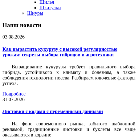
Шилья
Шкатулки
Шнуры
Наши новости
03.08.2026
Как вырастить кукурузу с высокой регулярностью
урожая: секреты выбора гибридов и агротехники
Выращивание кукурузы требует правильного выбора
гибрида, устойчивого к климату и болезням, а также
соблюдения технологии посева. Разбираем ключевые факторы
успеха.
Подробнее
31.07.2026
Листовки c кодами с переменными данными
На фоне современного рынка, забитого шаблонной
рекламой, традиционные листовки и буклеты все чаще
оказываются в корзине