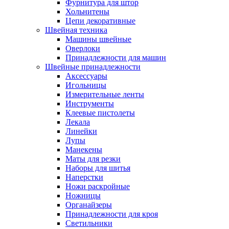
Фурнитура для штор
Хольнитены
Цепи декоративные
Швейная техника
Машины швейные
Оверлоки
Принадлежности для машин
Швейные принадлежности
Аксессуары
Игольницы
Измерительные ленты
Инструменты
Клеевые пистолеты
Лекала
Линейки
Лупы
Манекены
Маты для резки
Наборы для шитья
Наперстки
Ножи раскройные
Ножницы
Органайзеры
Принадлежности для кроя
Светильники