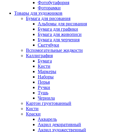
Фотобутафория
Фоторамки
Товары для художников
Бумага для рисования
Альбомы для рисования
Бумага для графики
Бумага для живописи
Бумага для черчения
Скетчбуки
Вспомогательные жидкости
Каллиграфия
Бумага
Кисти
Маркеры
Наборы
Перья
Ручки
Тушь
Чернила
Картон грунтованный
Кисти
Краски
Акварель
Акрил декоративный
Акрил художественный