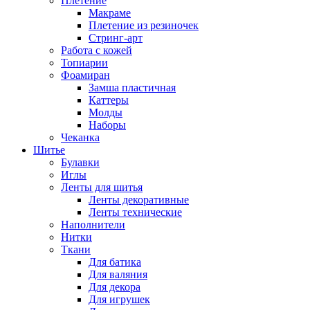
Плетение
Макраме
Плетение из резиночек
Стринг-арт
Работа с кожей
Топиарии
Фоамиран
Замша пластичная
Каттеры
Молды
Наборы
Чеканка
Шитье
Булавки
Иглы
Ленты для шитья
Ленты декоративные
Ленты технические
Наполнители
Нитки
Ткани
Для батика
Для валяния
Для декора
Для игрушек