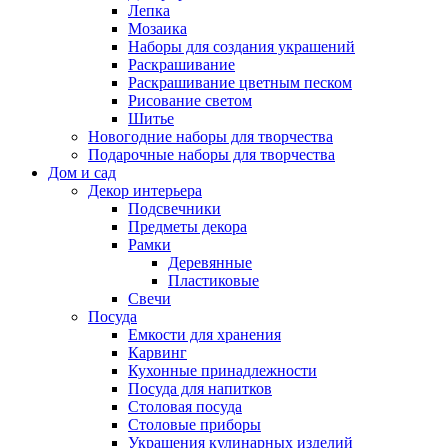
Лепка
Мозаика
Наборы для создания украшений
Раскрашивание
Раскрашивание цветным песком
Рисование светом
Шитье
Новогодние наборы для творчества
Подарочные наборы для творчества
Дом и сад
Декор интерьера
Подсвечники
Предметы декора
Рамки
Деревянные
Пластиковые
Свечи
Посуда
Емкости для хранения
Карвинг
Кухонные принадлежности
Посуда для напитков
Столовая посуда
Столовые приборы
Украшения кулинарных изделий