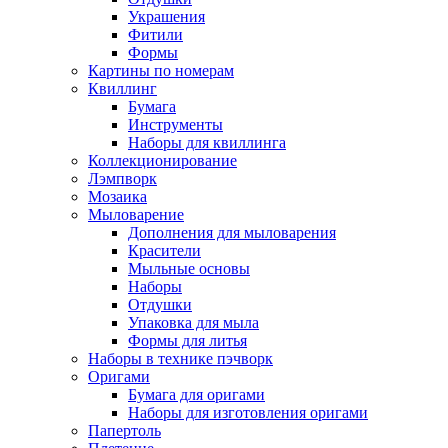
Украшения
Фитили
Формы
Картины по номерам
Квиллинг
Бумага
Инструменты
Наборы для квиллинга
Коллекционирование
Лэмпворк
Мозаика
Мыловарение
Дополнения для мыловарения
Красители
Мыльные основы
Наборы
Отдушки
Упаковка для мыла
Формы для литья
Наборы в технике пэчворк
Оригами
Бумага для оригами
Наборы для изготовления оригами
Папертоль