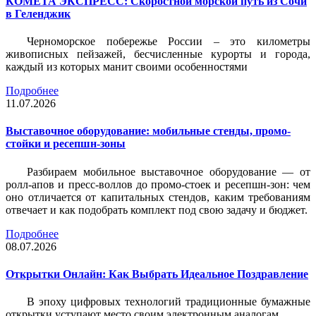
КОМЕТА ЭКСПРЕСС: Скоростной морской путь из Сочи
в Геленджик
Черноморское побережье России – это километры
живописных пейзажей, бесчисленные курорты и города,
каждый из которых манит своими особенностями
Подробнее
11.07.2026
Выставочное оборудование: мобильные стенды, промо-
стойки и ресепшн-зоны
Разбираем мобильное выставочное оборудование — от
ролл-апов и пресс-воллов до промо-стоек и ресепшн-зон: чем
оно отличается от капитальных стендов, каким требованиям
отвечает и как подобрать комплект под свою задачу и бюджет.
Подробнее
08.07.2026
Открытки Онлайн: Как Выбрать Идеальное Поздравление
В эпоху цифровых технологий традиционные бумажные
открытки уступают место своим электронным аналогам