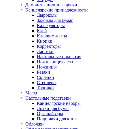
Демонстрационные доски
Канцелярские принадлежности
Дыроколы
Зажимы для бумаг
Калькуляторы
Клей
Клейкие ленты
Кнопки
Корректоры
Ластики
Настольные покрытия
Ножи канцелярские
Ножницы
Резаки
Скрепки
Степлеры
Точилки
Мелки
Настольные подставки
Канцелярские наборы
Лотки для бумаг
Органайзеры
Подставки для книг
Обложки