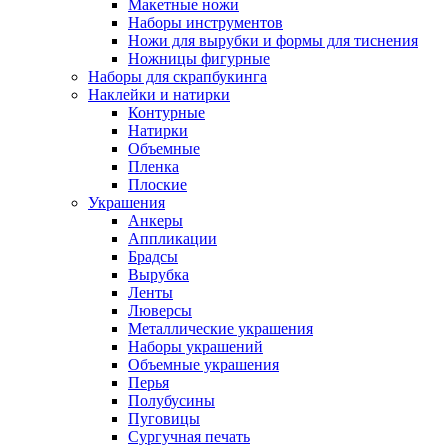
Макетные ножи
Наборы инструментов
Ножи для вырубки и формы для тиснения
Ножницы фигурные
Наборы для скрапбукинга
Наклейки и натирки
Контурные
Натирки
Объемные
Пленка
Плоские
Украшения
Анкеры
Аппликации
Брадсы
Вырубка
Ленты
Люверсы
Металлические украшения
Наборы украшений
Объемные украшения
Перья
Полубусины
Пуговицы
Сургучная печать