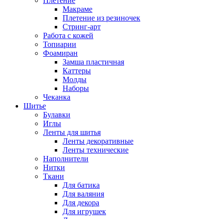
Плетение
Макраме
Плетение из резиночек
Стринг-арт
Работа с кожей
Топиарии
Фоамиран
Замша пластичная
Каттеры
Молды
Наборы
Чеканка
Шитье
Булавки
Иглы
Ленты для шитья
Ленты декоративные
Ленты технические
Наполнители
Нитки
Ткани
Для батика
Для валяния
Для декора
Для игрушек