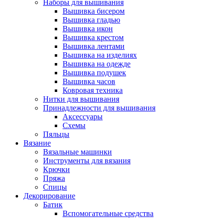
Наборы для вышивания
Вышивка бисером
Вышивка гладью
Вышивка икон
Вышивка крестом
Вышивка лентами
Вышивка на изделиях
Вышивка на одежде
Вышивка подушек
Вышивка часов
Ковровая техника
Нитки для вышивания
Принадлежности для вышивания
Аксессуары
Схемы
Пяльцы
Вязание
Вязальные машинки
Инструменты для вязания
Крючки
Пряжа
Спицы
Декорирование
Батик
Вспомогательные средства