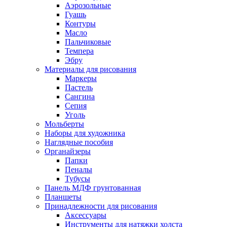
Аэрозольные
Гуашь
Контуры
Масло
Пальчиковые
Темпера
Эбру
Материалы для рисования
Маркеры
Пастель
Сангина
Сепия
Уголь
Мольберты
Наборы для художника
Наглядные пособия
Органайзеры
Папки
Пеналы
Тубусы
Панель МДФ грунтованная
Планшеты
Принадлежности для рисования
Аксессуары
Инструменты для натяжки холста