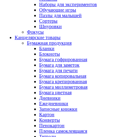
Наборы для экспериментов
Обучающие игры
Пазлы для малышей
Сортеры
Шнуровки
Фокусы
Канцелярские товары
Бумажная продукция
Бланки
Блокноты
Бумага гофрированная
Бумага для заметок
Бумага для печати
Бумага копировальная
Бумага крепированная
Бумага миллиметровая
Бумага цветная
Дневники
Ежедневники
Записные книжки
Картон
Конверты
Пенокартон
Пленка самоклеящаяся
Тетради