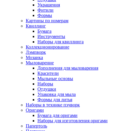
Украшения
Фитили
Формы
Картины по номерам
Квиллинг
Бумага
Инструменты
Наборы для квиллинга
Коллекционирование
Лэмпворк
Мозаика
Мыловарение
Дополнения для мыловарения
Красители
Мыльные основы
Наборы
Отдушки
Упаковка для мыла
Формы для литья
Наборы в технике пэчворк
Оригами
Бумага для оригами
Наборы для изготовления оригами
Папертоль