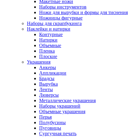
Макетные ножи
Наборы инструментов
Ножи для вырубки и формы для тиснения
Ножницы фигурные
Наборы для скрапбукинга
Наклейки и натирки
Контурные
Натирки
Объемные
Пленка
Плоские
Украшения
Анкеры
Аппликации
Брадсы
Вырубка
Ленты
Люверсы
Металлические украшения
Наборы украшений
Объемные украшения
Перья
Полубусины
Пуговицы
Сургучная печать