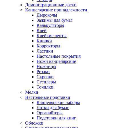
Демонстрационные доски
Канцелярские принадлежности
Дыроколы
Зажимы для бумаг
Калькуляторы
Клей
Клейкие ленты
Кнопки
Корректоры
Ластики
Настольные покрытия
Ножи канцелярские
Ножницы
Резаки
Скрепки
Степлеры
Точилки
Мелки
Настольные подставки
Канцелярские наборы
Лотки для бумаг
Органайзеры
Подставки для книг
Обложки