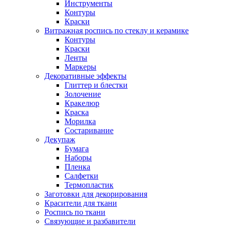
Инструменты
Контуры
Краски
Витражная роспись по стеклу и керамике
Контуры
Краски
Ленты
Маркеры
Декоративные эффекты
Глиттер и блестки
Золочение
Кракелюр
Краска
Морилка
Состаривание
Декупаж
Бумага
Наборы
Пленка
Салфетки
Термопластик
Заготовки для декорирования
Красители для ткани
Роспись по ткани
Связующие и разбавители