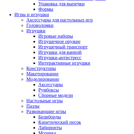
Упаковка для выпечки
Формы
Игры и игрушки
Аксессуары для настольных игр
Головоломки
Игрушки
Игровые наборы
Игрушечное оружие
Игрушечный транспорт
Игрушки для ванной
Игрушки-антистресс
Интерактивные игрушки
Конструкторы
Макетирование
Моделирование
Аксессуары
Румбоксы
Сборные модели
Настольные игры
Пазлы
Развивающие игры
Бизиборды
Кинетический песок
Лабиринты
Мозаика