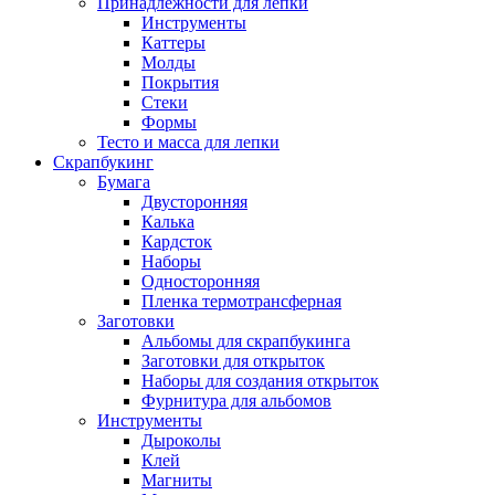
Принадлежности для лепки
Инструменты
Каттеры
Молды
Покрытия
Стеки
Формы
Тесто и масса для лепки
Скрапбукинг
Бумага
Двусторонняя
Калька
Кардсток
Наборы
Односторонняя
Пленка термотрансферная
Заготовки
Альбомы для скрапбукинга
Заготовки для открыток
Наборы для создания открыток
Фурнитура для альбомов
Инструменты
Дыроколы
Клей
Магниты