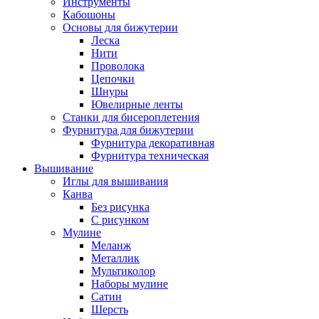
Инструменты
Кабошоны
Основы для бижутерии
Леска
Нити
Проволока
Цепочки
Шнуры
Ювелирные ленты
Станки для бисероплетения
Фурнитура для бижутерии
Фурнитура декоративная
Фурнитура техническая
Вышивание
Иглы для вышивания
Канва
Без рисунка
С рисунком
Мулине
Меланж
Металлик
Мультиколор
Наборы мулине
Сатин
Шерсть