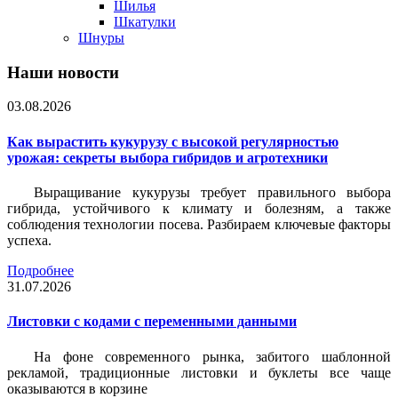
Шилья
Шкатулки
Шнуры
Наши новости
03.08.2026
Как вырастить кукурузу с высокой регулярностью
урожая: секреты выбора гибридов и агротехники
Выращивание кукурузы требует правильного выбора
гибрида, устойчивого к климату и болезням, а также
соблюдения технологии посева. Разбираем ключевые факторы
успеха.
Подробнее
31.07.2026
Листовки c кодами с переменными данными
На фоне современного рынка, забитого шаблонной
рекламой, традиционные листовки и буклеты все чаще
оказываются в корзине