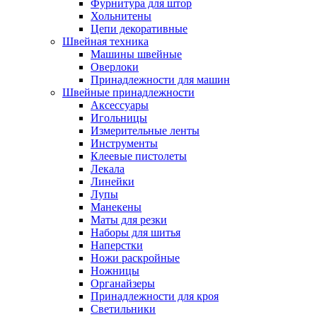
Фурнитура для штор
Хольнитены
Цепи декоративные
Швейная техника
Машины швейные
Оверлоки
Принадлежности для машин
Швейные принадлежности
Аксессуары
Игольницы
Измерительные ленты
Инструменты
Клеевые пистолеты
Лекала
Линейки
Лупы
Манекены
Маты для резки
Наборы для шитья
Наперстки
Ножи раскройные
Ножницы
Органайзеры
Принадлежности для кроя
Светильники