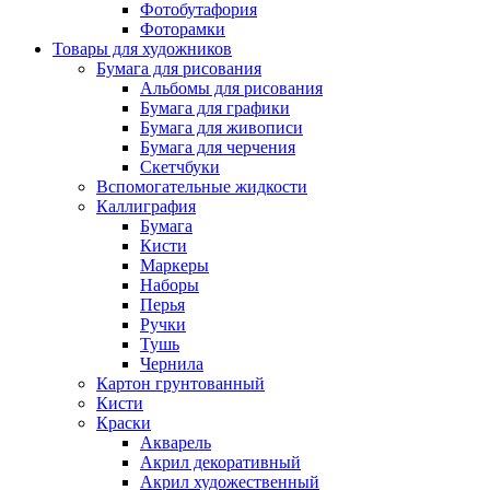
Фотобутафория
Фоторамки
Товары для художников
Бумага для рисования
Альбомы для рисования
Бумага для графики
Бумага для живописи
Бумага для черчения
Скетчбуки
Вспомогательные жидкости
Каллиграфия
Бумага
Кисти
Маркеры
Наборы
Перья
Ручки
Тушь
Чернила
Картон грунтованный
Кисти
Краски
Акварель
Акрил декоративный
Акрил художественный