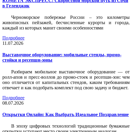
КОМЕТА ЭКСПРЕСС: Скоростной морской путь из Сочи
в Геленджик
Черноморское побережье России – это километры
живописных пейзажей, бесчисленные курорты и города,
каждый из которых манит своими особенностями
Подробнее
11.07.2026
Выставочное оборудование: мобильные стенды, промо-
стойки и ресепшн-зоны
Разбираем мобильное выставочное оборудование — от
ролл-апов и пресс-воллов до промо-стоек и ресепшн-зон: чем
оно отличается от капитальных стендов, каким требованиям
отвечает и как подобрать комплект под свою задачу и бюджет.
Подробнее
08.07.2026
Открытки Онлайн: Как Выбрать Идеальное Поздравление
В эпоху цифровых технологий традиционные бумажные
открытки уступают место своим электронным аналогам