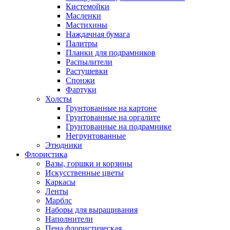
Кистемойки
Масленки
Мастихины
Наждачная бумага
Палитры
Планки для подрамников
Распылители
Растушевки
Спонжи
Фартуки
Холсты
Грунтованные на картоне
Грунтованные на оргалите
Грунтованные на подрамнике
Негрунтованные
Этюдники
Флористика
Вазы, горшки и корзины
Искусственные цветы
Каркасы
Ленты
Марблс
Наборы для выращивания
Наполнители
Пена флористическая