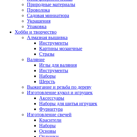
Природные материалы
Проволока
Садовая миниатюра
Украшения
Упаковка
Хобби и творчество
Алмазная вышивка
Инструменты
Картины мозаичные
Стразы
Валяние
Иглы для валяния
Инструменты
Наборы
Шерсть
Выжигание и резьба по дереву
Изготовление кукол и игрушек
Аксессуары
Наборы для шитья игрушек
Фурнитура
Изготовление свечей
Красители
Наборы
Основы
Отдушки