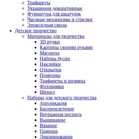
Трафареты
Украшения декоративные
Фурнитура для шкатулок
Часовые механизмы и стрелки
Эпоксидная смола
Детское творчество
Материалы для творчества
3D ручки
Картины своими руками
Магниты
Наборы бусин
Наклейки
Открытки
Помпоны
Трафареты и штампы
Фоторамки
Шенил
Наборы для детского творчества
Аппликация
Бисероплетение
Витражная роспись
Вышивание
Вязание
Гравюра
Декорирование