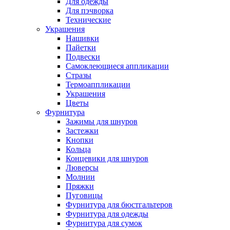
Для одежды
Для пэчворка
Технические
Украшения
Нашивки
Пайетки
Подвески
Самоклеющиеся аппликации
Стразы
Термоаппликации
Украшения
Цветы
Фурнитура
Зажимы для шнуров
Застежки
Кнопки
Кольца
Концевики для шнуров
Люверсы
Молнии
Пряжки
Пуговицы
Фурнитура для бюстгальтеров
Фурнитура для одежды
Фурнитура для сумок