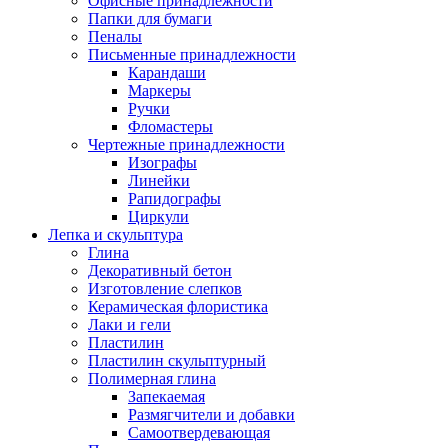
Офисные принадлежности
Папки для бумаги
Пеналы
Письменные принадлежности
Карандаши
Маркеры
Ручки
Фломастеры
Чертежные принадлежности
Изографы
Линейки
Рапидографы
Циркули
Лепка и скульптура
Глина
Декоративный бетон
Изготовление слепков
Керамическая флористика
Лаки и гели
Пластилин
Пластилин скульптурный
Полимерная глина
Запекаемая
Размягчители и добавки
Самоотвердевающая