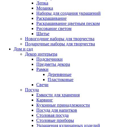
Лепка
Мозаика
Наборы для создания украшений
Раскрашивание
Раскрашивание цветным песком
Рисование светом
Шитье
Новогодние наборы для творчества
Подарочные наборы для творчества
Дом и сад
Декор интерьера
Подсвечники
Предметы декора
Рамки
Деревянные
Пластиковые
Свечи
Посуда
Емкости для хранения
Карвинг
Кухонные принадлежности
Посуда для напитков
Столовая посуда
Столовые приборы
Украшения кулинарных изделий