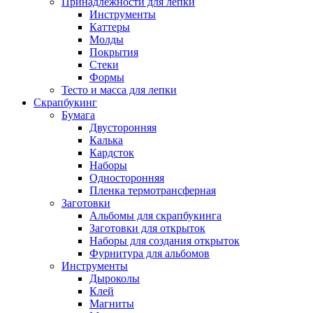
Принадлежности для лепки
Инструменты
Каттеры
Молды
Покрытия
Стеки
Формы
Тесто и масса для лепки
Скрапбукинг
Бумага
Двусторонняя
Калька
Кардсток
Наборы
Односторонняя
Пленка термотрансферная
Заготовки
Альбомы для скрапбукинга
Заготовки для открыток
Наборы для создания открыток
Фурнитура для альбомов
Инструменты
Дыроколы
Клей
Магниты