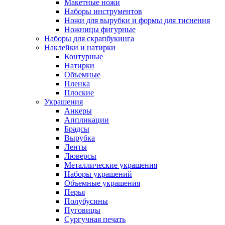
Макетные ножи
Наборы инструментов
Ножи для вырубки и формы для тиснения
Ножницы фигурные
Наборы для скрапбукинга
Наклейки и натирки
Контурные
Натирки
Объемные
Пленка
Плоские
Украшения
Анкеры
Аппликации
Брадсы
Вырубка
Ленты
Люверсы
Металлические украшения
Наборы украшений
Объемные украшения
Перья
Полубусины
Пуговицы
Сургучная печать