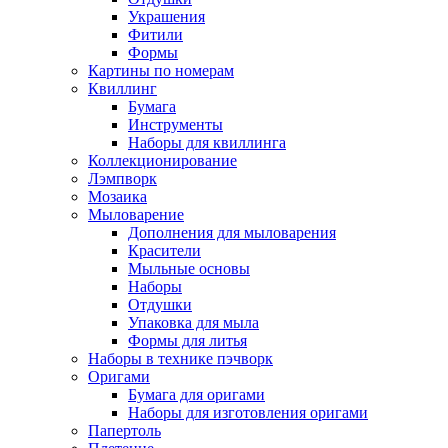
Украшения
Фитили
Формы
Картины по номерам
Квиллинг
Бумага
Инструменты
Наборы для квиллинга
Коллекционирование
Лэмпворк
Мозаика
Мыловарение
Дополнения для мыловарения
Красители
Мыльные основы
Наборы
Отдушки
Упаковка для мыла
Формы для литья
Наборы в технике пэчворк
Оригами
Бумага для оригами
Наборы для изготовления оригами
Папертоль