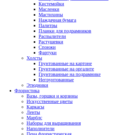
Кистемойки
Масленки
Мастихины
Наждачная бумага
Палитры
Планки для подрамников
Распылители
Растушевки
Спонжи
Фартуки
Холсты
Грунтованные на картоне
Грунтованные на оргалите
Грунтованные на подрамнике
Негрунтованные
Этюдники
Флористика
Вазы, горшки и корзины
Искусственные цветы
Каркасы
Ленты
Марблс
Наборы для выращивания
Наполнители
Пена флористическая