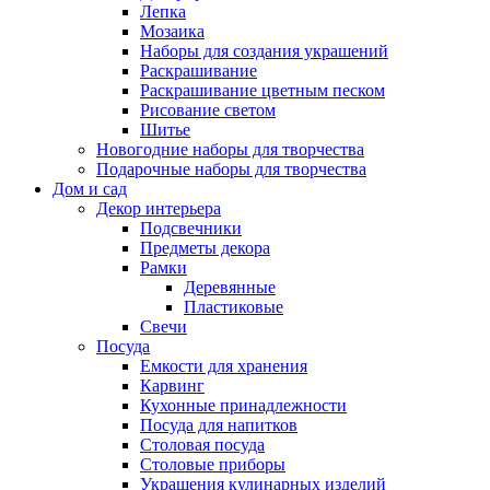
Лепка
Мозаика
Наборы для создания украшений
Раскрашивание
Раскрашивание цветным песком
Рисование светом
Шитье
Новогодние наборы для творчества
Подарочные наборы для творчества
Дом и сад
Декор интерьера
Подсвечники
Предметы декора
Рамки
Деревянные
Пластиковые
Свечи
Посуда
Емкости для хранения
Карвинг
Кухонные принадлежности
Посуда для напитков
Столовая посуда
Столовые приборы
Украшения кулинарных изделий