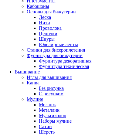
Инструменты
Кабошоны
Основы для бижутерии
Леска
Нити
Проволока
Цепочки
Шнуры
Ювелирные ленты
Станки для бисероплетения
Фурнитура для бижутерии
Фурнитура декоративная
Фурнитура техническая
Вышивание
Иглы для вышивания
Канва
Без рисунка
С рисунком
Мулине
Меланж
Металлик
Мультиколор
Наборы мулине
Сатин
Шерсть