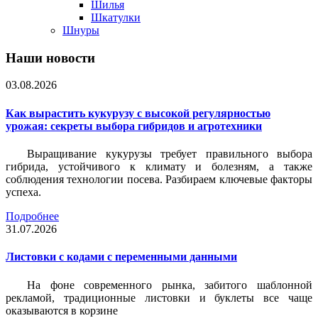
Шилья
Шкатулки
Шнуры
Наши новости
03.08.2026
Как вырастить кукурузу с высокой регулярностью
урожая: секреты выбора гибридов и агротехники
Выращивание кукурузы требует правильного выбора
гибрида, устойчивого к климату и болезням, а также
соблюдения технологии посева. Разбираем ключевые факторы
успеха.
Подробнее
31.07.2026
Листовки c кодами с переменными данными
На фоне современного рынка, забитого шаблонной
рекламой, традиционные листовки и буклеты все чаще
оказываются в корзине