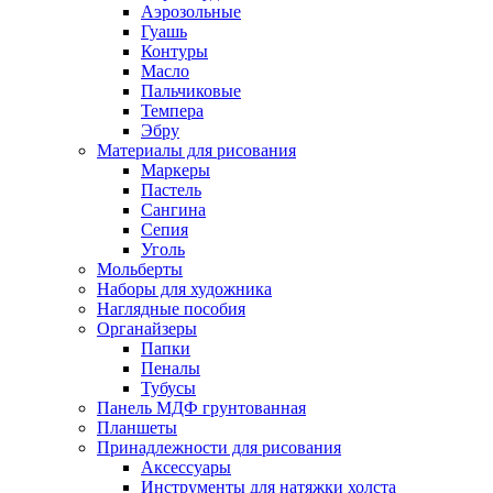
Аэрозольные
Гуашь
Контуры
Масло
Пальчиковые
Темпера
Эбру
Материалы для рисования
Маркеры
Пастель
Сангина
Сепия
Уголь
Мольберты
Наборы для художника
Наглядные пособия
Органайзеры
Папки
Пеналы
Тубусы
Панель МДФ грунтованная
Планшеты
Принадлежности для рисования
Аксессуары
Инструменты для натяжки холста