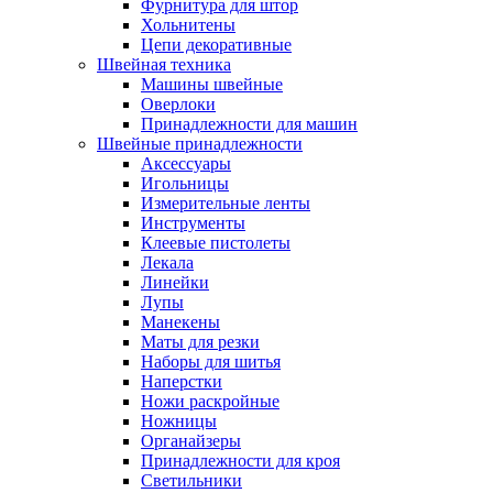
Фурнитура для штор
Хольнитены
Цепи декоративные
Швейная техника
Машины швейные
Оверлоки
Принадлежности для машин
Швейные принадлежности
Аксессуары
Игольницы
Измерительные ленты
Инструменты
Клеевые пистолеты
Лекала
Линейки
Лупы
Манекены
Маты для резки
Наборы для шитья
Наперстки
Ножи раскройные
Ножницы
Органайзеры
Принадлежности для кроя
Светильники