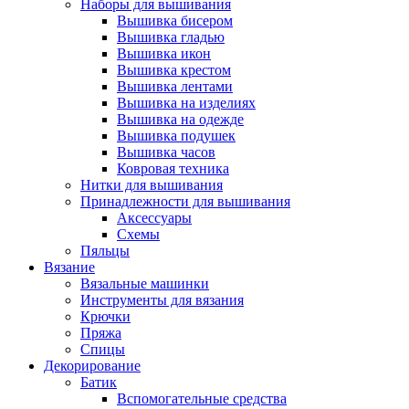
Наборы для вышивания
Вышивка бисером
Вышивка гладью
Вышивка икон
Вышивка крестом
Вышивка лентами
Вышивка на изделиях
Вышивка на одежде
Вышивка подушек
Вышивка часов
Ковровая техника
Нитки для вышивания
Принадлежности для вышивания
Аксессуары
Схемы
Пяльцы
Вязание
Вязальные машинки
Инструменты для вязания
Крючки
Пряжа
Спицы
Декорирование
Батик
Вспомогательные средства