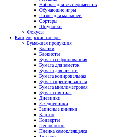
Наборы для экспериментов
Обучающие игры
Пазлы для малышей
Сортеры
Шнуровки
Фокусы
Канцелярские товары
Бумажная продукция
Бланки
Блокноты
Бумага гофрированная
Бумага для заметок
Бумага для печати
Бумага копировальная
Бумага крепированная
Бумага миллиметровая
Бумага цветная
Дневники
Ежедневники
Записные книжки
Картон
Конверты
Пенокартон
Пленка самоклеящаяся
Тетради