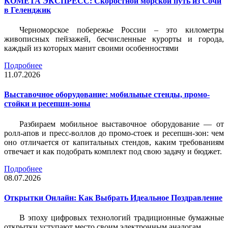
КОМЕТА ЭКСПРЕСС: Скоростной морской путь из Сочи
в Геленджик
Черноморское побережье России – это километры
живописных пейзажей, бесчисленные курорты и города,
каждый из которых манит своими особенностями
Подробнее
11.07.2026
Выставочное оборудование: мобильные стенды, промо-
стойки и ресепшн-зоны
Разбираем мобильное выставочное оборудование — от
ролл-апов и пресс-воллов до промо-стоек и ресепшн-зон: чем
оно отличается от капитальных стендов, каким требованиям
отвечает и как подобрать комплект под свою задачу и бюджет.
Подробнее
08.07.2026
Открытки Онлайн: Как Выбрать Идеальное Поздравление
В эпоху цифровых технологий традиционные бумажные
открытки уступают место своим электронным аналогам