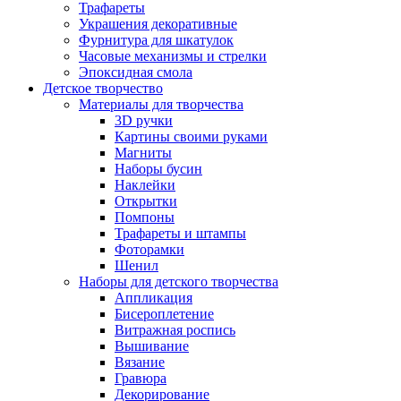
Трафареты
Украшения декоративные
Фурнитура для шкатулок
Часовые механизмы и стрелки
Эпоксидная смола
Детское творчество
Материалы для творчества
3D ручки
Картины своими руками
Магниты
Наборы бусин
Наклейки
Открытки
Помпоны
Трафареты и штампы
Фоторамки
Шенил
Наборы для детского творчества
Аппликация
Бисероплетение
Витражная роспись
Вышивание
Вязание
Гравюра
Декорирование