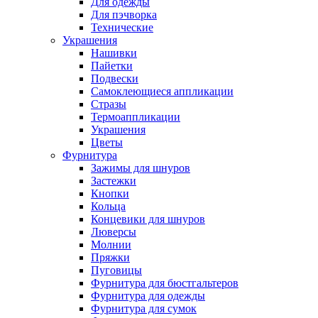
Для одежды
Для пэчворка
Технические
Украшения
Нашивки
Пайетки
Подвески
Самоклеющиеся аппликации
Стразы
Термоаппликации
Украшения
Цветы
Фурнитура
Зажимы для шнуров
Застежки
Кнопки
Кольца
Концевики для шнуров
Люверсы
Молнии
Пряжки
Пуговицы
Фурнитура для бюстгальтеров
Фурнитура для одежды
Фурнитура для сумок