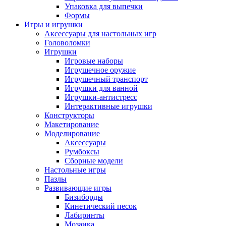
Упаковка для выпечки
Формы
Игры и игрушки
Аксессуары для настольных игр
Головоломки
Игрушки
Игровые наборы
Игрушечное оружие
Игрушечный транспорт
Игрушки для ванной
Игрушки-антистресс
Интерактивные игрушки
Конструкторы
Макетирование
Моделирование
Аксессуары
Румбоксы
Сборные модели
Настольные игры
Пазлы
Развивающие игры
Бизиборды
Кинетический песок
Лабиринты
Мозаика