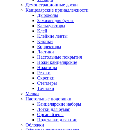
Демонстрационные доски
Канцелярские принадлежности
Дыроколы
Зажимы для бумаг
Калькуляторы
Клей
Клейкие ленты
Кнопки
Корректоры
Ластики
Настольные покрытия
Ножи канцелярские
Ножницы
Резаки
Скрепки
Степлеры
Точилки
Мелки
Настольные подставки
Канцелярские наборы
Лотки для бумаг
Органайзеры
Подставки для книг
Обложки