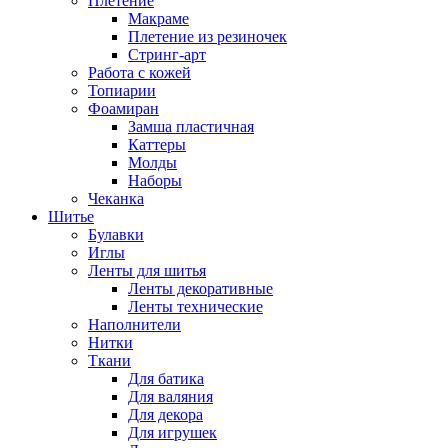
Плетение
Макраме
Плетение из резиночек
Стринг-арт
Работа с кожей
Топиарии
Фоамиран
Замша пластичная
Каттеры
Молды
Наборы
Чеканка
Шитье
Булавки
Иглы
Ленты для шитья
Ленты декоративные
Ленты технические
Наполнители
Нитки
Ткани
Для батика
Для валяния
Для декора
Для игрушек