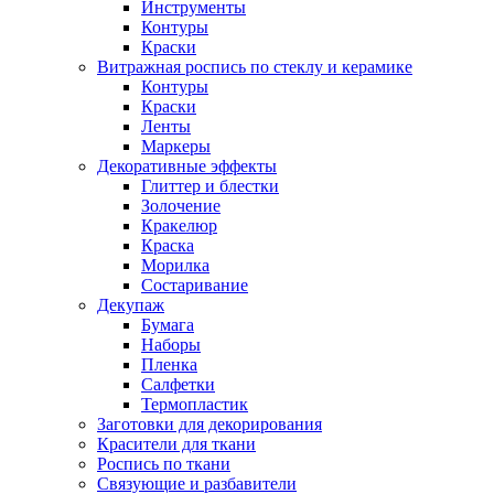
Инструменты
Контуры
Краски
Витражная роспись по стеклу и керамике
Контуры
Краски
Ленты
Маркеры
Декоративные эффекты
Глиттер и блестки
Золочение
Кракелюр
Краска
Морилка
Состаривание
Декупаж
Бумага
Наборы
Пленка
Салфетки
Термопластик
Заготовки для декорирования
Красители для ткани
Роспись по ткани
Связующие и разбавители