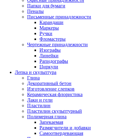
Офисные принадлежности
Папки для бумаги
Пеналы
Письменные принадлежности
Карандаши
Маркеры
Ручки
Фломастеры
Чертежные принадлежности
Изографы
Линейки
Рапидографы
Циркули
Лепка и скульптура
Глина
Декоративный бетон
Изготовление слепков
Керамическая флористика
Лаки и гели
Пластилин
Пластилин скульптурный
Полимерная глина
Запекаемая
Размягчители и добавки
Самоотвердевающая