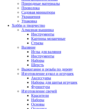
Природные материалы
Проволока
Садовая миниатюра
Украшения
Упаковка
Хобби и творчество
Алмазная вышивка
Инструменты
Картины мозаичные
Стразы
Валяние
Иглы для валяния
Инструменты
Наборы
Шерсть
Выжигание и резьба по дереву
Изготовление кукол и игрушек
Аксессуары
Наборы для шитья игрушек
Фурнитура
Изготовление свечей
Красители
Наборы
Основы
Отдушки