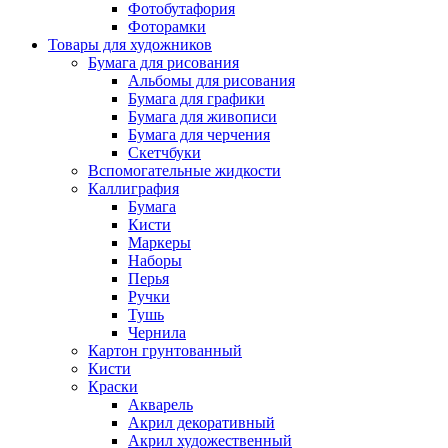
Фотобутафория
Фоторамки
Товары для художников
Бумага для рисования
Альбомы для рисования
Бумага для графики
Бумага для живописи
Бумага для черчения
Скетчбуки
Вспомогательные жидкости
Каллиграфия
Бумага
Кисти
Маркеры
Наборы
Перья
Ручки
Тушь
Чернила
Картон грунтованный
Кисти
Краски
Акварель
Акрил декоративный
Акрил художественный