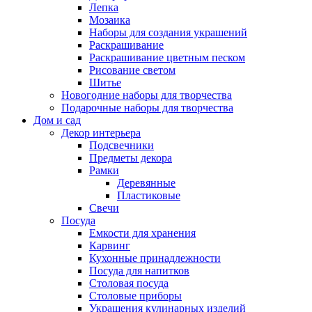
Лепка
Мозаика
Наборы для создания украшений
Раскрашивание
Раскрашивание цветным песком
Рисование светом
Шитье
Новогодние наборы для творчества
Подарочные наборы для творчества
Дом и сад
Декор интерьера
Подсвечники
Предметы декора
Рамки
Деревянные
Пластиковые
Свечи
Посуда
Емкости для хранения
Карвинг
Кухонные принадлежности
Посуда для напитков
Столовая посуда
Столовые приборы
Украшения кулинарных изделий