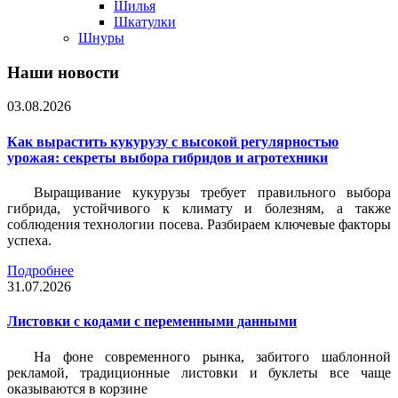
Шилья
Шкатулки
Шнуры
Наши новости
03.08.2026
Как вырастить кукурузу с высокой регулярностью
урожая: секреты выбора гибридов и агротехники
Выращивание кукурузы требует правильного выбора
гибрида, устойчивого к климату и болезням, а также
соблюдения технологии посева. Разбираем ключевые факторы
успеха.
Подробнее
31.07.2026
Листовки c кодами с переменными данными
На фоне современного рынка, забитого шаблонной
рекламой, традиционные листовки и буклеты все чаще
оказываются в корзине