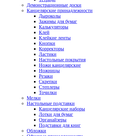
Демонстрационные доски
Канцелярские принадлежности
Дыроколы
Зажимы для бумаг
Калькуляторы
Клей
Клейкие ленты
Кнопки
Корректоры
Ластики
Настольные покрытия
Ножи канцелярские
Ножницы
Резаки
Скрепки
Степлеры
Точилки
Мелки
Настольные подставки
Канцелярские наборы
Лотки для бумаг
Органайзеры
Подставки для книг
Обложки