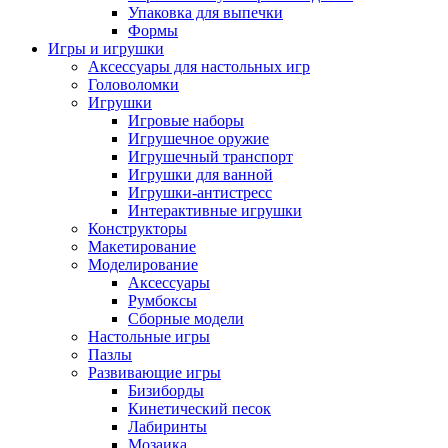
Упаковка для выпечки
Формы
Игры и игрушки
Аксессуары для настольных игр
Головоломки
Игрушки
Игровые наборы
Игрушечное оружие
Игрушечный транспорт
Игрушки для ванной
Игрушки-антистресс
Интерактивные игрушки
Конструкторы
Макетирование
Моделирование
Аксессуары
Румбоксы
Сборные модели
Настольные игры
Пазлы
Развивающие игры
Бизиборды
Кинетический песок
Лабиринты
Мозаика