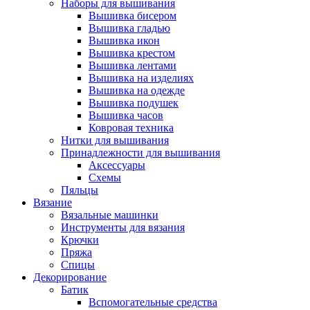
Наборы для вышивания
Вышивка бисером
Вышивка гладью
Вышивка икон
Вышивка крестом
Вышивка лентами
Вышивка на изделиях
Вышивка на одежде
Вышивка подушек
Вышивка часов
Ковровая техника
Нитки для вышивания
Принадлежности для вышивания
Аксессуары
Схемы
Пяльцы
Вязание
Вязальные машинки
Инструменты для вязания
Крючки
Пряжа
Спицы
Декорирование
Батик
Вспомогательные средства