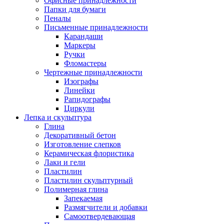
Офисные принадлежности
Папки для бумаги
Пеналы
Письменные принадлежности
Карандаши
Маркеры
Ручки
Фломастеры
Чертежные принадлежности
Изографы
Линейки
Рапидографы
Циркули
Лепка и скульптура
Глина
Декоративный бетон
Изготовление слепков
Керамическая флористика
Лаки и гели
Пластилин
Пластилин скульптурный
Полимерная глина
Запекаемая
Размягчители и добавки
Самоотвердевающая