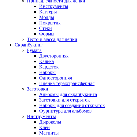
Принадлежности для лепки
Инструменты
Каттеры
Молды
Покрытия
Стеки
Формы
Тесто и масса для лепки
Скрапбукинг
Бумага
Двусторонняя
Калька
Кардсток
Наборы
Односторонняя
Пленка термотрансферная
Заготовки
Альбомы для скрапбукинга
Заготовки для открыток
Наборы для создания открыток
Фурнитура для альбомов
Инструменты
Дыроколы
Клей
Магниты