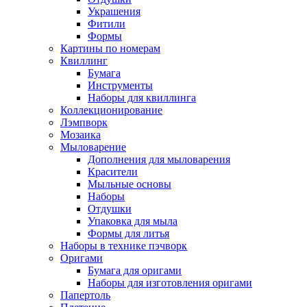
Украшения
Фитили
Формы
Картины по номерам
Квиллинг
Бумага
Инструменты
Наборы для квиллинга
Коллекционирование
Лэмпворк
Мозаика
Мыловарение
Дополнения для мыловарения
Красители
Мыльные основы
Наборы
Отдушки
Упаковка для мыла
Формы для литья
Наборы в технике пэчворк
Оригами
Бумага для оригами
Наборы для изготовления оригами
Папертоль