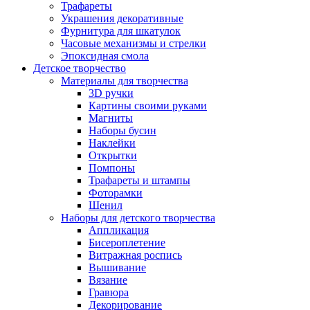
Трафареты
Украшения декоративные
Фурнитура для шкатулок
Часовые механизмы и стрелки
Эпоксидная смола
Детское творчество
Материалы для творчества
3D ручки
Картины своими руками
Магниты
Наборы бусин
Наклейки
Открытки
Помпоны
Трафареты и штампы
Фоторамки
Шенил
Наборы для детского творчества
Аппликация
Бисероплетение
Витражная роспись
Вышивание
Вязание
Гравюра
Декорирование