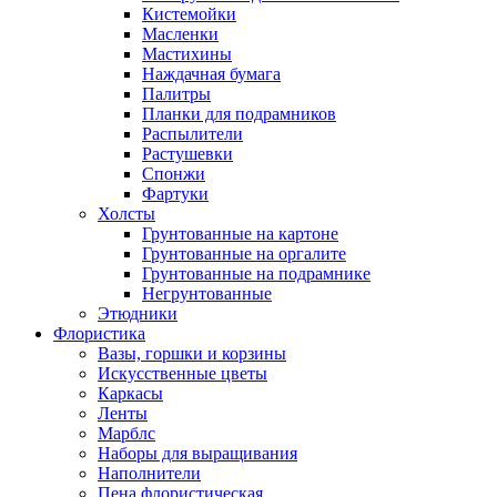
Кистемойки
Масленки
Мастихины
Наждачная бумага
Палитры
Планки для подрамников
Распылители
Растушевки
Спонжи
Фартуки
Холсты
Грунтованные на картоне
Грунтованные на оргалите
Грунтованные на подрамнике
Негрунтованные
Этюдники
Флористика
Вазы, горшки и корзины
Искусственные цветы
Каркасы
Ленты
Марблс
Наборы для выращивания
Наполнители
Пена флористическая