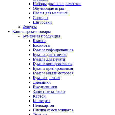
Наборы для экспериментов
Обучающие игры
Пазлы для малышей
Сортеры
Шнуровки
Фокусы
Канцелярские товары
Бумажная продукция
Бланки
Блокноты
Бумага гофрированная
Бумага для заметок
Бумага для печати
Бумага копировальная
Бумага крепированная
Бумага миллиметровая
Бумага цветная
Дневники
Ежедневники
Записные книжки
Картон
Конверты
Пенокартон
Пленка самоклеящаяся
Тетради