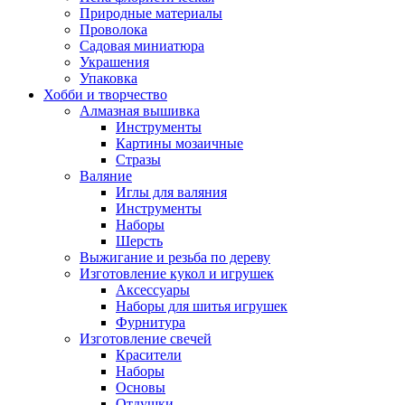
Природные материалы
Проволока
Садовая миниатюра
Украшения
Упаковка
Хобби и творчество
Алмазная вышивка
Инструменты
Картины мозаичные
Стразы
Валяние
Иглы для валяния
Инструменты
Наборы
Шерсть
Выжигание и резьба по дереву
Изготовление кукол и игрушек
Аксессуары
Наборы для шитья игрушек
Фурнитура
Изготовление свечей
Красители
Наборы
Основы
Отдушки