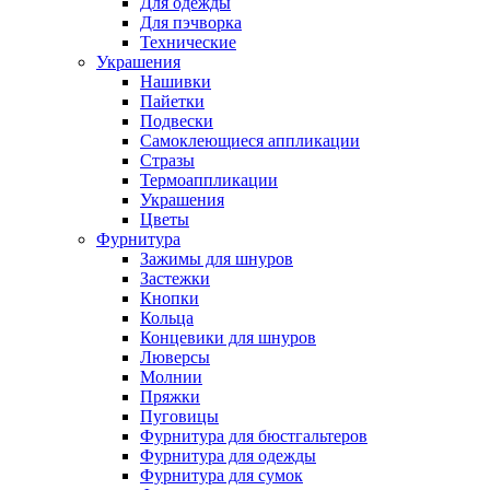
Для одежды
Для пэчворка
Технические
Украшения
Нашивки
Пайетки
Подвески
Самоклеющиеся аппликации
Стразы
Термоаппликации
Украшения
Цветы
Фурнитура
Зажимы для шнуров
Застежки
Кнопки
Кольца
Концевики для шнуров
Люверсы
Молнии
Пряжки
Пуговицы
Фурнитура для бюстгальтеров
Фурнитура для одежды
Фурнитура для сумок