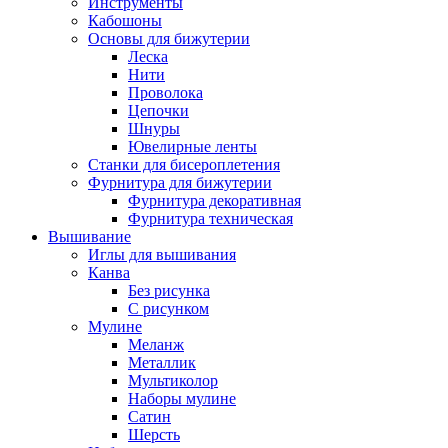
Инструменты
Кабошоны
Основы для бижутерии
Леска
Нити
Проволока
Цепочки
Шнуры
Ювелирные ленты
Станки для бисероплетения
Фурнитура для бижутерии
Фурнитура декоративная
Фурнитура техническая
Вышивание
Иглы для вышивания
Канва
Без рисунка
С рисунком
Мулине
Меланж
Металлик
Мультиколор
Наборы мулине
Сатин
Шерсть