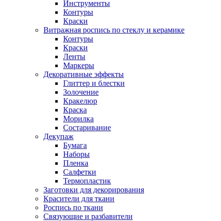
Инструменты
Контуры
Краски
Витражная роспись по стеклу и керамике
Контуры
Краски
Ленты
Маркеры
Декоративные эффекты
Глиттер и блестки
Золочение
Кракелюр
Краска
Морилка
Состаривание
Декупаж
Бумага
Наборы
Пленка
Салфетки
Термопластик
Заготовки для декорирования
Красители для ткани
Роспись по ткани
Связующие и разбавители