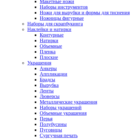
Макетные ножи
Наборы инструментов
Ножи для вырубки и формы для тиснения
Ножницы фигурные
Наборы для скрапбукинга
Наклейки и натирки
Контурные
Натирки
Объемные
Пленка
Плоские
Украшения
Анкеры
Аппликации
Брадсы
Вырубка
Ленты
Люверсы
Металлические украшения
Наборы украшений
Объемные украшения
Перья
Полубусины
Пуговицы
Сургучная печать