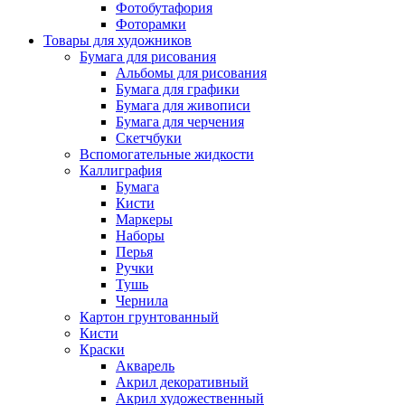
Фотобутафория
Фоторамки
Товары для художников
Бумага для рисования
Альбомы для рисования
Бумага для графики
Бумага для живописи
Бумага для черчения
Скетчбуки
Вспомогательные жидкости
Каллиграфия
Бумага
Кисти
Маркеры
Наборы
Перья
Ручки
Тушь
Чернила
Картон грунтованный
Кисти
Краски
Акварель
Акрил декоративный
Акрил художественный