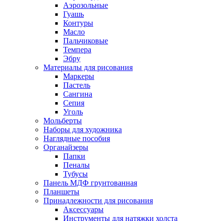
Аэрозольные
Гуашь
Контуры
Масло
Пальчиковые
Темпера
Эбру
Материалы для рисования
Маркеры
Пастель
Сангина
Сепия
Уголь
Мольберты
Наборы для художника
Наглядные пособия
Органайзеры
Папки
Пеналы
Тубусы
Панель МДФ грунтованная
Планшеты
Принадлежности для рисования
Аксессуары
Инструменты для натяжки холста