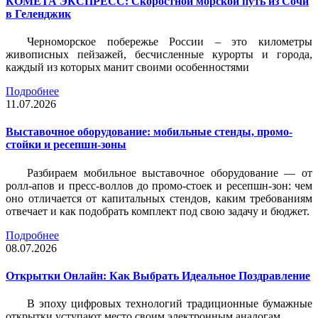
КОМЕТА ЭКСПРЕСС: Скоростной морской путь из Сочи
в Геленджик
Черноморское побережье России – это километры
живописных пейзажей, бесчисленные курорты и города,
каждый из которых манит своими особенностями
Подробнее
11.07.2026
Выставочное оборудование: мобильные стенды, промо-
стойки и ресепшн-зоны
Разбираем мобильное выставочное оборудование — от
ролл-апов и пресс-воллов до промо-стоек и ресепшн-зон: чем
оно отличается от капитальных стендов, каким требованиям
отвечает и как подобрать комплект под свою задачу и бюджет.
Подробнее
08.07.2026
Открытки Онлайн: Как Выбрать Идеальное Поздравление
В эпоху цифровых технологий традиционные бумажные
открытки уступают место своим электронным аналогам