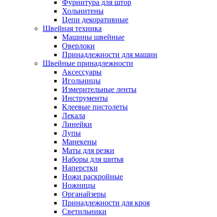
Фурнитура для штор
Хольнитены
Цепи декоративные
Швейная техника
Машины швейные
Оверлоки
Принадлежности для машин
Швейные принадлежности
Аксессуары
Игольницы
Измерительные ленты
Инструменты
Клеевые пистолеты
Лекала
Линейки
Лупы
Манекены
Маты для резки
Наборы для шитья
Наперстки
Ножи раскройные
Ножницы
Органайзеры
Принадлежности для кроя
Светильники