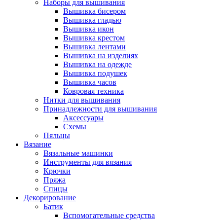
Наборы для вышивания
Вышивка бисером
Вышивка гладью
Вышивка икон
Вышивка крестом
Вышивка лентами
Вышивка на изделиях
Вышивка на одежде
Вышивка подушек
Вышивка часов
Ковровая техника
Нитки для вышивания
Принадлежности для вышивания
Аксессуары
Схемы
Пяльцы
Вязание
Вязальные машинки
Инструменты для вязания
Крючки
Пряжа
Спицы
Декорирование
Батик
Вспомогательные средства