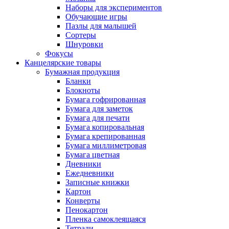
Наборы для экспериментов
Обучающие игры
Пазлы для малышей
Сортеры
Шнуровки
Фокусы
Канцелярские товары
Бумажная продукция
Бланки
Блокноты
Бумага гофрированная
Бумага для заметок
Бумага для печати
Бумага копировальная
Бумага крепированная
Бумага миллиметровая
Бумага цветная
Дневники
Ежедневники
Записные книжки
Картон
Конверты
Пенокартон
Пленка самоклеящаяся
Тетради