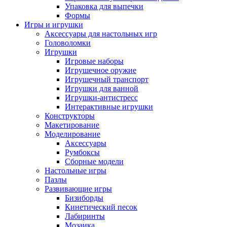
Упаковка для выпечки
Формы
Игры и игрушки
Аксессуары для настольных игр
Головоломки
Игрушки
Игровые наборы
Игрушечное оружие
Игрушечный транспорт
Игрушки для ванной
Игрушки-антистресс
Интерактивные игрушки
Конструкторы
Макетирование
Моделирование
Аксессуары
Румбоксы
Сборные модели
Настольные игры
Пазлы
Развивающие игры
Бизиборды
Кинетический песок
Лабиринты
Мозаика