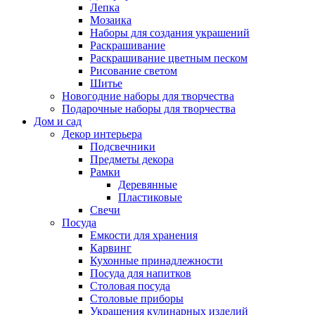
Лепка
Мозаика
Наборы для создания украшений
Раскрашивание
Раскрашивание цветным песком
Рисование светом
Шитье
Новогодние наборы для творчества
Подарочные наборы для творчества
Дом и сад
Декор интерьера
Подсвечники
Предметы декора
Рамки
Деревянные
Пластиковые
Свечи
Посуда
Емкости для хранения
Карвинг
Кухонные принадлежности
Посуда для напитков
Столовая посуда
Столовые приборы
Украшения кулинарных изделий