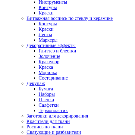
Инструменты
Контуры
Краски
Витражная роспись по стеклу и керамике
Контуры
Краски
Ленты
Маркеры
Декоративные эффекты
Глиттер и блестки
Золочение
Кракелюр
Краска
Морилка
Состаривание
Декупаж
Бумага
Наборы
Пленка
Салфетки
Термопластик
Заготовки для декорирования
Красители для ткани
Роспись по ткани
Связующие и разбавители