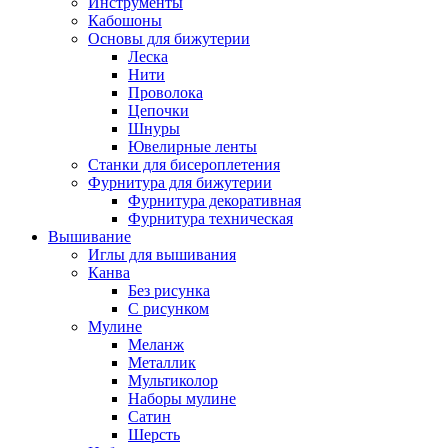
Инструменты
Кабошоны
Основы для бижутерии
Леска
Нити
Проволока
Цепочки
Шнуры
Ювелирные ленты
Станки для бисероплетения
Фурнитура для бижутерии
Фурнитура декоративная
Фурнитура техническая
Вышивание
Иглы для вышивания
Канва
Без рисунка
С рисунком
Мулине
Меланж
Металлик
Мультиколор
Наборы мулине
Сатин
Шерсть