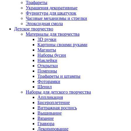
Трафареты
Украшения декоративные
Фурнитура для шкатулок
Часовые механизмы и стрелки
Эпоксидная смола
Детское творчество
Материалы для творчества
3D ручки
Картины своими руками
Магниты
Наборы бусин
Наклейки
Открытки
Помпоны
Трафареты и штампы
Фоторамки
Шенил
Наборы для детского творчества
Аппликация
Бисероплетение
Витражная роспись
Вышивание
Вязание
Гравюра
Декорирование