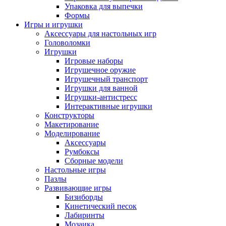
Упаковка для выпечки
Формы
Игры и игрушки
Аксессуары для настольных игр
Головоломки
Игрушки
Игровые наборы
Игрушечное оружие
Игрушечный транспорт
Игрушки для ванной
Игрушки-антистресс
Интерактивные игрушки
Конструкторы
Макетирование
Моделирование
Аксессуары
Румбоксы
Сборные модели
Настольные игры
Пазлы
Развивающие игры
Бизиборды
Кинетический песок
Лабиринты
Мозаика