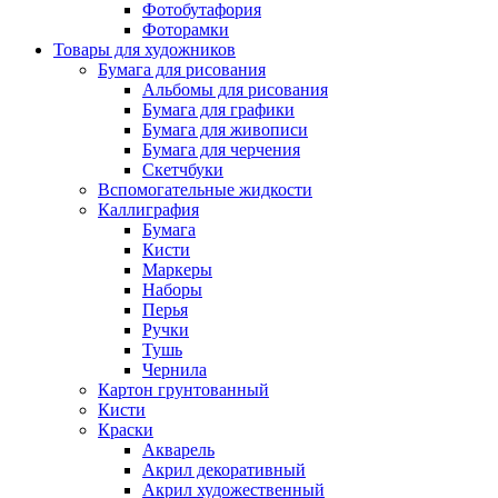
Фотобутафория
Фоторамки
Товары для художников
Бумага для рисования
Альбомы для рисования
Бумага для графики
Бумага для живописи
Бумага для черчения
Скетчбуки
Вспомогательные жидкости
Каллиграфия
Бумага
Кисти
Маркеры
Наборы
Перья
Ручки
Тушь
Чернила
Картон грунтованный
Кисти
Краски
Акварель
Акрил декоративный
Акрил художественный