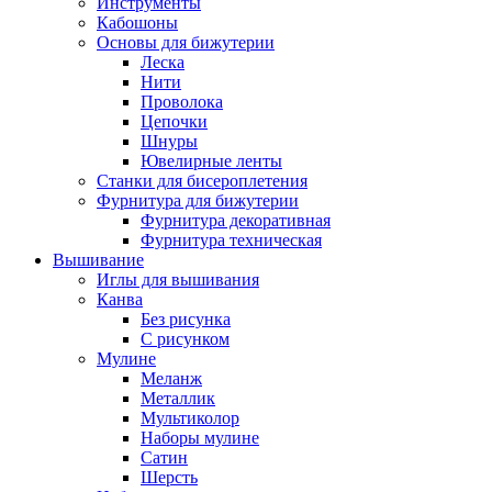
Инструменты
Кабошоны
Основы для бижутерии
Леска
Нити
Проволока
Цепочки
Шнуры
Ювелирные ленты
Станки для бисероплетения
Фурнитура для бижутерии
Фурнитура декоративная
Фурнитура техническая
Вышивание
Иглы для вышивания
Канва
Без рисунка
С рисунком
Мулине
Меланж
Металлик
Мультиколор
Наборы мулине
Сатин
Шерсть