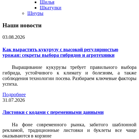
Шилья
Шкатулки
Шнуры
Наши новости
03.08.2026
Как вырастить кукурузу с высокой регулярностью
урожая: секреты выбора гибридов и агротехники
Выращивание кукурузы требует правильного выбора
гибрида, устойчивого к климату и болезням, а также
соблюдения технологии посева. Разбираем ключевые факторы
успеха.
Подробнее
31.07.2026
Листовки c кодами с переменными данными
На фоне современного рынка, забитого шаблонной
рекламой, традиционные листовки и буклеты все чаще
оказываются в корзине