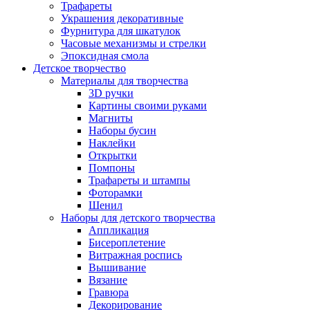
Трафареты
Украшения декоративные
Фурнитура для шкатулок
Часовые механизмы и стрелки
Эпоксидная смола
Детское творчество
Материалы для творчества
3D ручки
Картины своими руками
Магниты
Наборы бусин
Наклейки
Открытки
Помпоны
Трафареты и штампы
Фоторамки
Шенил
Наборы для детского творчества
Аппликация
Бисероплетение
Витражная роспись
Вышивание
Вязание
Гравюра
Декорирование