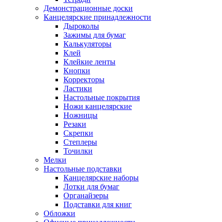
Демонстрационные доски
Канцелярские принадлежности
Дыроколы
Зажимы для бумаг
Калькуляторы
Клей
Клейкие ленты
Кнопки
Корректоры
Ластики
Настольные покрытия
Ножи канцелярские
Ножницы
Резаки
Скрепки
Степлеры
Точилки
Мелки
Настольные подставки
Канцелярские наборы
Лотки для бумаг
Органайзеры
Подставки для книг
Обложки