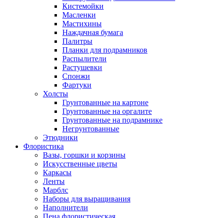
Кистемойки
Масленки
Мастихины
Наждачная бумага
Палитры
Планки для подрамников
Распылители
Растушевки
Спонжи
Фартуки
Холсты
Грунтованные на картоне
Грунтованные на оргалите
Грунтованные на подрамнике
Негрунтованные
Этюдники
Флористика
Вазы, горшки и корзины
Искусственные цветы
Каркасы
Ленты
Марблс
Наборы для выращивания
Наполнители
Пена флористическая