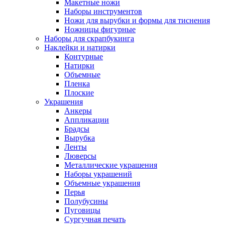
Макетные ножи
Наборы инструментов
Ножи для вырубки и формы для тиснения
Ножницы фигурные
Наборы для скрапбукинга
Наклейки и натирки
Контурные
Натирки
Объемные
Пленка
Плоские
Украшения
Анкеры
Аппликации
Брадсы
Вырубка
Ленты
Люверсы
Металлические украшения
Наборы украшений
Объемные украшения
Перья
Полубусины
Пуговицы
Сургучная печать