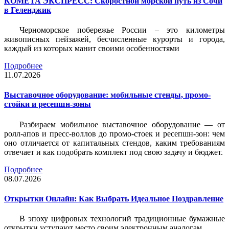
КОМЕТА ЭКСПРЕСС: Скоростной морской путь из Сочи
в Геленджик
Черноморское побережье России – это километры
живописных пейзажей, бесчисленные курорты и города,
каждый из которых манит своими особенностями
Подробнее
11.07.2026
Выставочное оборудование: мобильные стенды, промо-
стойки и ресепшн-зоны
Разбираем мобильное выставочное оборудование — от
ролл-апов и пресс-воллов до промо-стоек и ресепшн-зон: чем
оно отличается от капитальных стендов, каким требованиям
отвечает и как подобрать комплект под свою задачу и бюджет.
Подробнее
08.07.2026
Открытки Онлайн: Как Выбрать Идеальное Поздравление
В эпоху цифровых технологий традиционные бумажные
открытки уступают место своим электронным аналогам