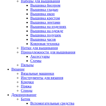
Наборы для вышивания
Вышивка бисером
Вышивка гладью
Вышивка икон
Вышивка крестом
Вышивка лентами
Вышивка на изделиях
Вышивка на одежде
Вышивка подушек
Вышивка часов
Ковровая техника
Нитки для вышивания
Принадлежности для вышивания
Аксессуары
Схемы
Пяльцы
Вязание
Вязальные машинки
Инструменты для вязания
Крючки
Пряжа
Спицы
Декорирование
Батик
Вспомогательные средства