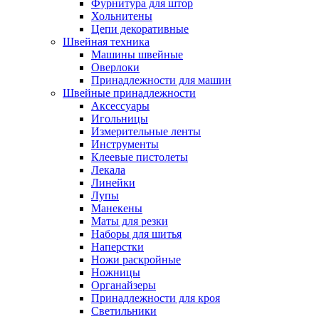
Фурнитура для штор
Хольнитены
Цепи декоративные
Швейная техника
Машины швейные
Оверлоки
Принадлежности для машин
Швейные принадлежности
Аксессуары
Игольницы
Измерительные ленты
Инструменты
Клеевые пистолеты
Лекала
Линейки
Лупы
Манекены
Маты для резки
Наборы для шитья
Наперстки
Ножи раскройные
Ножницы
Органайзеры
Принадлежности для кроя
Светильники