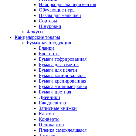
Наборы для экспериментов
Обучающие игры
Пазлы для малышей
Сортеры
Шнуровки
Фокусы
Канцелярские товары
Бумажная продукция
Бланки
Блокноты
Бумага гофрированная
Бумага для заметок
Бумага для печати
Бумага копировальная
Бумага крепированная
Бумага миллиметровая
Бумага цветная
Дневники
Ежедневники
Записные книжки
Картон
Конверты
Пенокартон
Пленка самоклеящаяся
Тетради