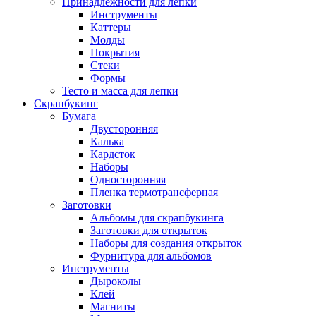
Принадлежности для лепки
Инструменты
Каттеры
Молды
Покрытия
Стеки
Формы
Тесто и масса для лепки
Скрапбукинг
Бумага
Двусторонняя
Калька
Кардсток
Наборы
Односторонняя
Пленка термотрансферная
Заготовки
Альбомы для скрапбукинга
Заготовки для открыток
Наборы для создания открыток
Фурнитура для альбомов
Инструменты
Дыроколы
Клей
Магниты