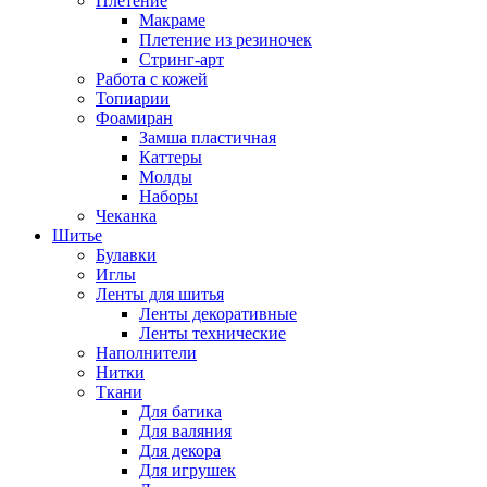
Плетение
Макраме
Плетение из резиночек
Стринг-арт
Работа с кожей
Топиарии
Фоамиран
Замша пластичная
Каттеры
Молды
Наборы
Чеканка
Шитье
Булавки
Иглы
Ленты для шитья
Ленты декоративные
Ленты технические
Наполнители
Нитки
Ткани
Для батика
Для валяния
Для декора
Для игрушек