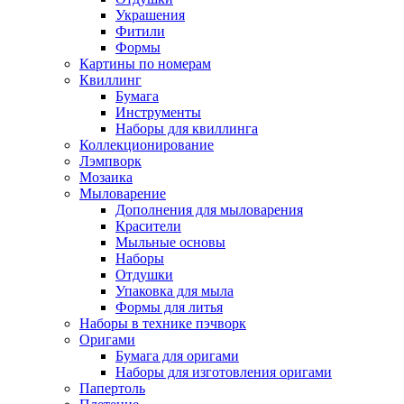
Украшения
Фитили
Формы
Картины по номерам
Квиллинг
Бумага
Инструменты
Наборы для квиллинга
Коллекционирование
Лэмпворк
Мозаика
Мыловарение
Дополнения для мыловарения
Красители
Мыльные основы
Наборы
Отдушки
Упаковка для мыла
Формы для литья
Наборы в технике пэчворк
Оригами
Бумага для оригами
Наборы для изготовления оригами
Папертоль