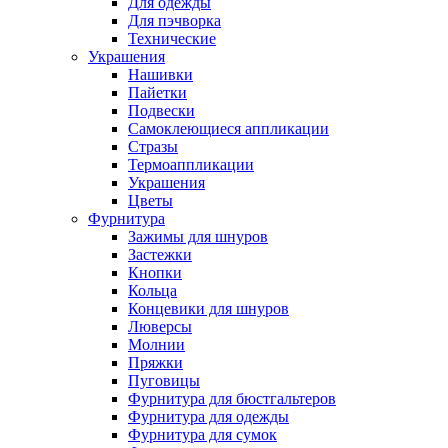
Для одежды
Для пэчворка
Технические
Украшения
Нашивки
Пайетки
Подвески
Самоклеющиеся аппликации
Стразы
Термоаппликации
Украшения
Цветы
Фурнитура
Зажимы для шнуров
Застежки
Кнопки
Кольца
Концевики для шнуров
Люверсы
Молнии
Пряжки
Пуговицы
Фурнитура для бюстгальтеров
Фурнитура для одежды
Фурнитура для сумок