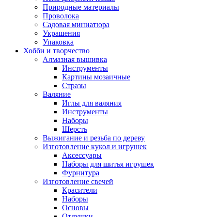
Природные материалы
Проволока
Садовая миниатюра
Украшения
Упаковка
Хобби и творчество
Алмазная вышивка
Инструменты
Картины мозаичные
Стразы
Валяние
Иглы для валяния
Инструменты
Наборы
Шерсть
Выжигание и резьба по дереву
Изготовление кукол и игрушек
Аксессуары
Наборы для шитья игрушек
Фурнитура
Изготовление свечей
Красители
Наборы
Основы
Отдушки