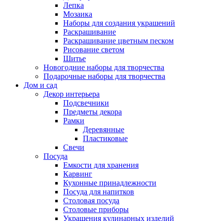
Лепка
Мозаика
Наборы для создания украшений
Раскрашивание
Раскрашивание цветным песком
Рисование светом
Шитье
Новогодние наборы для творчества
Подарочные наборы для творчества
Дом и сад
Декор интерьера
Подсвечники
Предметы декора
Рамки
Деревянные
Пластиковые
Свечи
Посуда
Емкости для хранения
Карвинг
Кухонные принадлежности
Посуда для напитков
Столовая посуда
Столовые приборы
Украшения кулинарных изделий