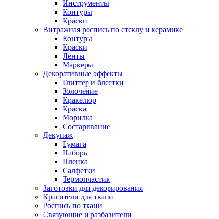
Инструменты
Контуры
Краски
Витражная роспись по стеклу и керамике
Контуры
Краски
Ленты
Маркеры
Декоративные эффекты
Глиттер и блестки
Золочение
Кракелюр
Краска
Морилка
Состаривание
Декупаж
Бумага
Наборы
Пленка
Салфетки
Термопластик
Заготовки для декорирования
Красители для ткани
Роспись по ткани
Связующие и разбавители