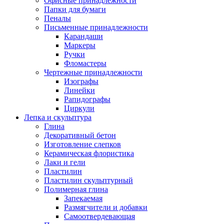
Офисные принадлежности
Папки для бумаги
Пеналы
Письменные принадлежности
Карандаши
Маркеры
Ручки
Фломастеры
Чертежные принадлежности
Изографы
Линейки
Рапидографы
Циркули
Лепка и скульптура
Глина
Декоративный бетон
Изготовление слепков
Керамическая флористика
Лаки и гели
Пластилин
Пластилин скульптурный
Полимерная глина
Запекаемая
Размягчители и добавки
Самоотвердевающая