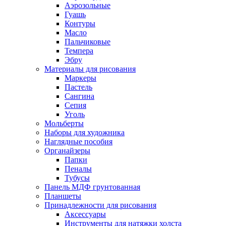
Аэрозольные
Гуашь
Контуры
Масло
Пальчиковые
Темпера
Эбру
Материалы для рисования
Маркеры
Пастель
Сангина
Сепия
Уголь
Мольберты
Наборы для художника
Наглядные пособия
Органайзеры
Папки
Пеналы
Тубусы
Панель МДФ грунтованная
Планшеты
Принадлежности для рисования
Аксессуары
Инструменты для натяжки холста