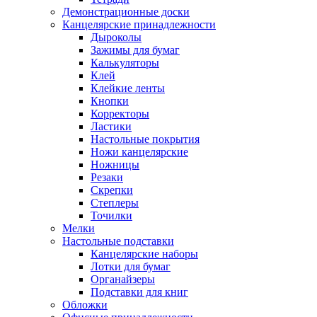
Демонстрационные доски
Канцелярские принадлежности
Дыроколы
Зажимы для бумаг
Калькуляторы
Клей
Клейкие ленты
Кнопки
Корректоры
Ластики
Настольные покрытия
Ножи канцелярские
Ножницы
Резаки
Скрепки
Степлеры
Точилки
Мелки
Настольные подставки
Канцелярские наборы
Лотки для бумаг
Органайзеры
Подставки для книг
Обложки