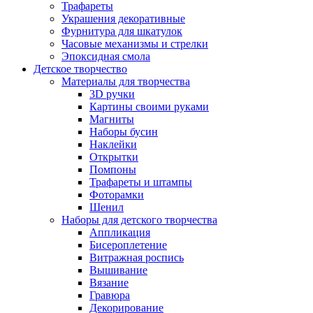
Трафареты
Украшения декоративные
Фурнитура для шкатулок
Часовые механизмы и стрелки
Эпоксидная смола
Детское творчество
Материалы для творчества
3D ручки
Картины своими руками
Магниты
Наборы бусин
Наклейки
Открытки
Помпоны
Трафареты и штампы
Фоторамки
Шенил
Наборы для детского творчества
Аппликация
Бисероплетение
Витражная роспись
Вышивание
Вязание
Гравюра
Декорирование