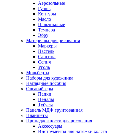
Аэрозольные
Гуашь
Контуры
Масло
Пальчиковые
Темпера
Эбру
Материалы для рисования
Маркеры
Пастель
Сангина
Сепия
Уголь
Мольберты
Наборы для художника
Наглядные пособия
Органайзеры
Папки
Пеналы
Тубусы
Панель МДФ грунтованная
Планшеты
Принадлежности для рисования
Аксессуары
Инструменты для натяжки холста