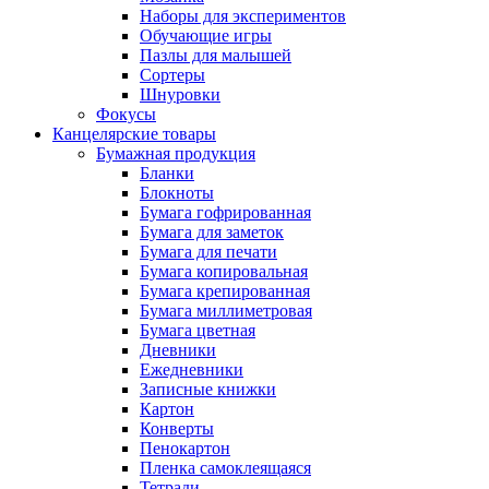
Наборы для экспериментов
Обучающие игры
Пазлы для малышей
Сортеры
Шнуровки
Фокусы
Канцелярские товары
Бумажная продукция
Бланки
Блокноты
Бумага гофрированная
Бумага для заметок
Бумага для печати
Бумага копировальная
Бумага крепированная
Бумага миллиметровая
Бумага цветная
Дневники
Ежедневники
Записные книжки
Картон
Конверты
Пенокартон
Пленка самоклеящаяся
Тетради