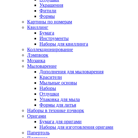
Украшения
Фитили
Формы
Картины по номерам
Квиллинг
Бумага
Инструменты
Наборы для квиллинга
Коллекционирование
Лэмпворк
Мозаика
Мыловарение
Дополнения для мыловарения
Красители
Мыльные основы
Наборы
Отдушки
Упаковка для мыла
Формы для литья
Наборы в технике пэчворк
Оригами
Бумага для оригами
Наборы для изготовления оригами
Папертоль