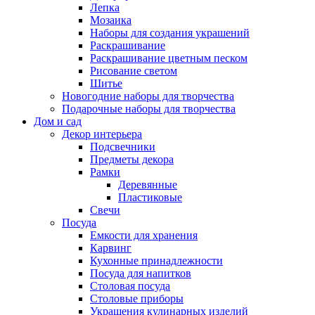
Лепка
Мозаика
Наборы для создания украшений
Раскрашивание
Раскрашивание цветным песком
Рисование светом
Шитье
Новогодние наборы для творчества
Подарочные наборы для творчества
Дом и сад
Декор интерьера
Подсвечники
Предметы декора
Рамки
Деревянные
Пластиковые
Свечи
Посуда
Емкости для хранения
Карвинг
Кухонные принадлежности
Посуда для напитков
Столовая посуда
Столовые приборы
Украшения кулинарных изделий