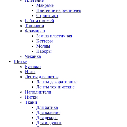
Плетение
Макраме
Плетение из резиночек
Стринг-арт
Работа с кожей
Топиарии
Фоамиран
Замша пластичная
Каттеры
Молды
Наборы
Чеканка
Шитье
Булавки
Иглы
Ленты для шитья
Ленты декоративные
Ленты технические
Наполнители
Нитки
Ткани
Для батика
Для валяния
Для декора
Для игрушек