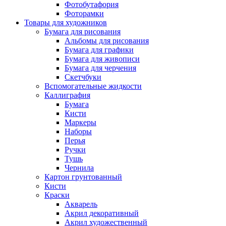
Фотобутафория
Фоторамки
Товары для художников
Бумага для рисования
Альбомы для рисования
Бумага для графики
Бумага для живописи
Бумага для черчения
Скетчбуки
Вспомогательные жидкости
Каллиграфия
Бумага
Кисти
Маркеры
Наборы
Перья
Ручки
Тушь
Чернила
Картон грунтованный
Кисти
Краски
Акварель
Акрил декоративный
Акрил художественный