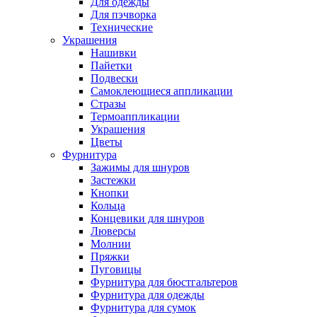
Для одежды
Для пэчворка
Технические
Украшения
Нашивки
Пайетки
Подвески
Самоклеющиеся аппликации
Стразы
Термоаппликации
Украшения
Цветы
Фурнитура
Зажимы для шнуров
Застежки
Кнопки
Кольца
Концевики для шнуров
Люверсы
Молнии
Пряжки
Пуговицы
Фурнитура для бюстгальтеров
Фурнитура для одежды
Фурнитура для сумок