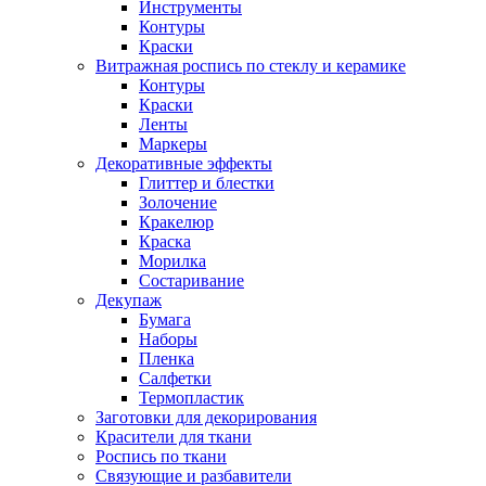
Инструменты
Контуры
Краски
Витражная роспись по стеклу и керамике
Контуры
Краски
Ленты
Маркеры
Декоративные эффекты
Глиттер и блестки
Золочение
Кракелюр
Краска
Морилка
Состаривание
Декупаж
Бумага
Наборы
Пленка
Салфетки
Термопластик
Заготовки для декорирования
Красители для ткани
Роспись по ткани
Связующие и разбавители