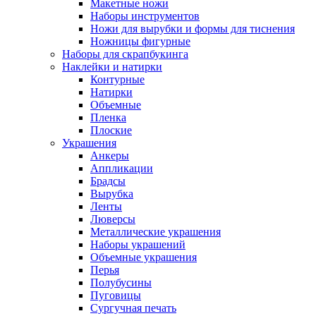
Макетные ножи
Наборы инструментов
Ножи для вырубки и формы для тиснения
Ножницы фигурные
Наборы для скрапбукинга
Наклейки и натирки
Контурные
Натирки
Объемные
Пленка
Плоские
Украшения
Анкеры
Аппликации
Брадсы
Вырубка
Ленты
Люверсы
Металлические украшения
Наборы украшений
Объемные украшения
Перья
Полубусины
Пуговицы
Сургучная печать