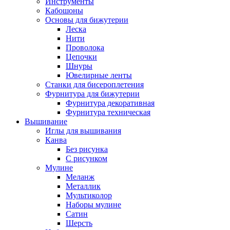
Инструменты
Кабошоны
Основы для бижутерии
Леска
Нити
Проволока
Цепочки
Шнуры
Ювелирные ленты
Станки для бисероплетения
Фурнитура для бижутерии
Фурнитура декоративная
Фурнитура техническая
Вышивание
Иглы для вышивания
Канва
Без рисунка
С рисунком
Мулине
Меланж
Металлик
Мультиколор
Наборы мулине
Сатин
Шерсть