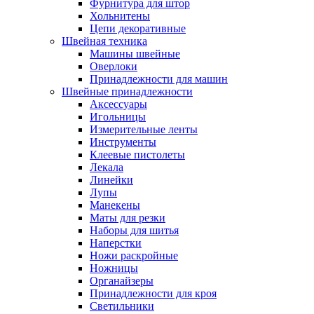
Фурнитура для штор
Хольнитены
Цепи декоративные
Швейная техника
Машины швейные
Оверлоки
Принадлежности для машин
Швейные принадлежности
Аксессуары
Игольницы
Измерительные ленты
Инструменты
Клеевые пистолеты
Лекала
Линейки
Лупы
Манекены
Маты для резки
Наборы для шитья
Наперстки
Ножи раскройные
Ножницы
Органайзеры
Принадлежности для кроя
Светильники