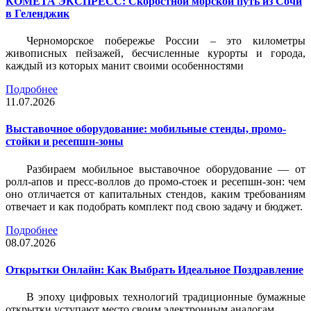
КОМЕТА ЭКСПРЕСС: Скоростной морской путь из Сочи
в Геленджик
Черноморское побережье России – это километры
живописных пейзажей, бесчисленные курорты и города,
каждый из которых манит своими особенностями
Подробнее
11.07.2026
Выставочное оборудование: мобильные стенды, промо-
стойки и ресепшн-зоны
Разбираем мобильное выставочное оборудование — от
ролл-апов и пресс-воллов до промо-стоек и ресепшн-зон: чем
оно отличается от капитальных стендов, каким требованиям
отвечает и как подобрать комплект под свою задачу и бюджет.
Подробнее
08.07.2026
Открытки Онлайн: Как Выбрать Идеальное Поздравление
В эпоху цифровых технологий традиционные бумажные
открытки уступают место своим электронным аналогам