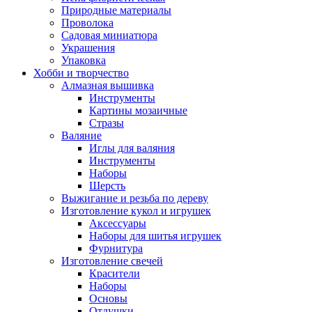
Природные материалы
Проволока
Садовая миниатюра
Украшения
Упаковка
Хобби и творчество
Алмазная вышивка
Инструменты
Картины мозаичные
Стразы
Валяние
Иглы для валяния
Инструменты
Наборы
Шерсть
Выжигание и резьба по дереву
Изготовление кукол и игрушек
Аксессуары
Наборы для шитья игрушек
Фурнитура
Изготовление свечей
Красители
Наборы
Основы
Отдушки