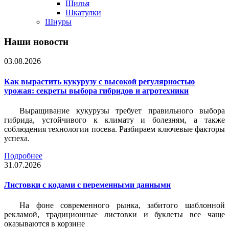
Шилья
Шкатулки
Шнуры
Наши новости
03.08.2026
Как вырастить кукурузу с высокой регулярностью
урожая: секреты выбора гибридов и агротехники
Выращивание кукурузы требует правильного выбора
гибрида, устойчивого к климату и болезням, а также
соблюдения технологии посева. Разбираем ключевые факторы
успеха.
Подробнее
31.07.2026
Листовки c кодами с переменными данными
На фоне современного рынка, забитого шаблонной
рекламой, традиционные листовки и буклеты все чаще
оказываются в корзине