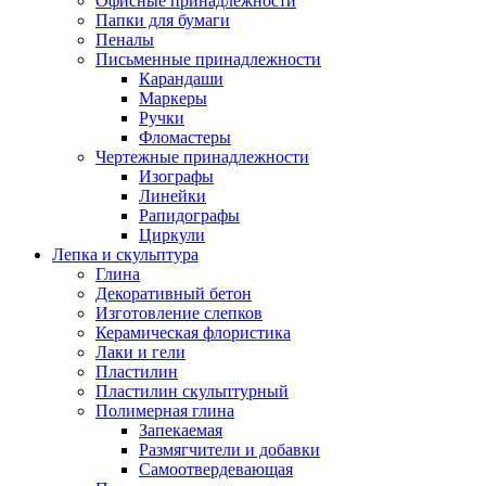
Офисные принадлежности
Папки для бумаги
Пеналы
Письменные принадлежности
Карандаши
Маркеры
Ручки
Фломастеры
Чертежные принадлежности
Изографы
Линейки
Рапидографы
Циркули
Лепка и скульптура
Глина
Декоративный бетон
Изготовление слепков
Керамическая флористика
Лаки и гели
Пластилин
Пластилин скульптурный
Полимерная глина
Запекаемая
Размягчители и добавки
Самоотвердевающая