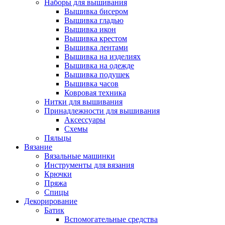
Наборы для вышивания
Вышивка бисером
Вышивка гладью
Вышивка икон
Вышивка крестом
Вышивка лентами
Вышивка на изделиях
Вышивка на одежде
Вышивка подушек
Вышивка часов
Ковровая техника
Нитки для вышивания
Принадлежности для вышивания
Аксессуары
Схемы
Пяльцы
Вязание
Вязальные машинки
Инструменты для вязания
Крючки
Пряжа
Спицы
Декорирование
Батик
Вспомогательные средства