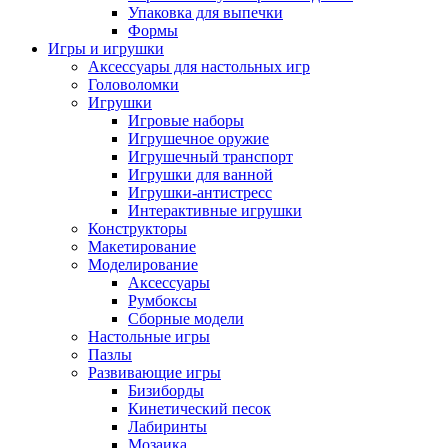
Упаковка для выпечки
Формы
Игры и игрушки
Аксессуары для настольных игр
Головоломки
Игрушки
Игровые наборы
Игрушечное оружие
Игрушечный транспорт
Игрушки для ванной
Игрушки-антистресс
Интерактивные игрушки
Конструкторы
Макетирование
Моделирование
Аксессуары
Румбоксы
Сборные модели
Настольные игры
Пазлы
Развивающие игры
Бизиборды
Кинетический песок
Лабиринты
Мозаика