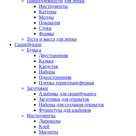
Принадлежности для лепки
Инструменты
Каттеры
Молды
Покрытия
Стеки
Формы
Тесто и масса для лепки
Скрапбукинг
Бумага
Двусторонняя
Калька
Кардсток
Наборы
Односторонняя
Пленка термотрансферная
Заготовки
Альбомы для скрапбукинга
Заготовки для открыток
Наборы для создания открыток
Фурнитура для альбомов
Инструменты
Дыроколы
Клей
Магниты