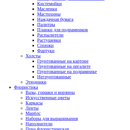
Кистемойки
Масленки
Мастихины
Наждачная бумага
Палитры
Планки для подрамников
Распылители
Растушевки
Спонжи
Фартуки
Холсты
Грунтованные на картоне
Грунтованные на оргалите
Грунтованные на подрамнике
Негрунтованные
Этюдники
Флористика
Вазы, горшки и корзины
Искусственные цветы
Каркасы
Ленты
Марблс
Наборы для выращивания
Наполнители
Пена флористическая