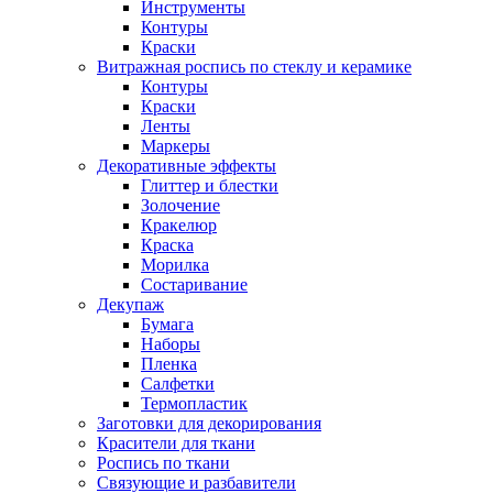
Инструменты
Контуры
Краски
Витражная роспись по стеклу и керамике
Контуры
Краски
Ленты
Маркеры
Декоративные эффекты
Глиттер и блестки
Золочение
Кракелюр
Краска
Морилка
Состаривание
Декупаж
Бумага
Наборы
Пленка
Салфетки
Термопластик
Заготовки для декорирования
Красители для ткани
Роспись по ткани
Связующие и разбавители