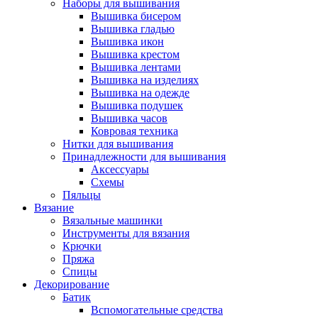
Наборы для вышивания
Вышивка бисером
Вышивка гладью
Вышивка икон
Вышивка крестом
Вышивка лентами
Вышивка на изделиях
Вышивка на одежде
Вышивка подушек
Вышивка часов
Ковровая техника
Нитки для вышивания
Принадлежности для вышивания
Аксессуары
Схемы
Пяльцы
Вязание
Вязальные машинки
Инструменты для вязания
Крючки
Пряжа
Спицы
Декорирование
Батик
Вспомогательные средства