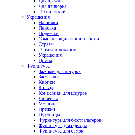
Для одежды
Для пэчворка
Технические
Украшения
Нашивки
Пайетки
Подвески
Самоклеющиеся аппликации
Стразы
Термоаппликации
Украшения
Цветы
Фурнитура
Зажимы для шнуров
Застежки
Кнопки
Кольца
Концевики для шнуров
Люверсы
Молнии
Пряжки
Пуговицы
Фурнитура для бюстгальтеров
Фурнитура для одежды
Фурнитура для сумок