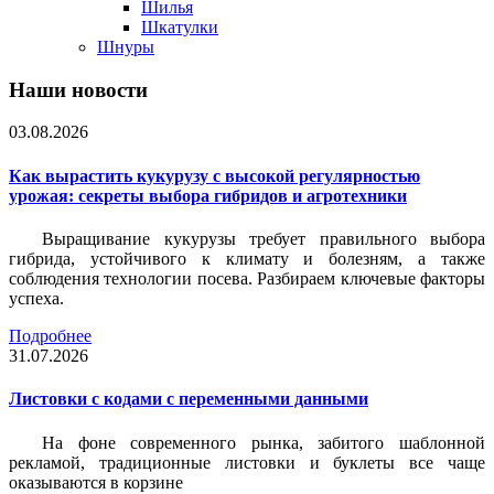
Шилья
Шкатулки
Шнуры
Наши новости
03.08.2026
Как вырастить кукурузу с высокой регулярностью
урожая: секреты выбора гибридов и агротехники
Выращивание кукурузы требует правильного выбора
гибрида, устойчивого к климату и болезням, а также
соблюдения технологии посева. Разбираем ключевые факторы
успеха.
Подробнее
31.07.2026
Листовки c кодами с переменными данными
На фоне современного рынка, забитого шаблонной
рекламой, традиционные листовки и буклеты все чаще
оказываются в корзине