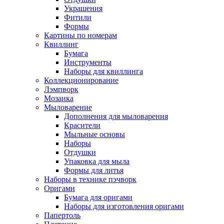
Украшения
Фитили
Формы
Картины по номерам
Квиллинг
Бумага
Инструменты
Наборы для квиллинга
Коллекционирование
Лэмпворк
Мозаика
Мыловарение
Дополнения для мыловарения
Красители
Мыльные основы
Наборы
Отдушки
Упаковка для мыла
Формы для литья
Наборы в технике пэчворк
Оригами
Бумага для оригами
Наборы для изготовления оригами
Папертоль