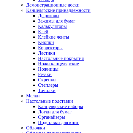
Демонстрационные доски
Канцелярские принадлежности
Дыроколы
Зажимы для бумаг
Калькуляторы
Клей
Клейкие ленты
Кнопки
Корректоры
Ластики
Настольные покрытия
Ножи канцелярские
Ножницы
Резаки
Скрепки
Степлеры
Точилки
Мелки
Настольные подставки
Канцелярские наборы
Лотки для бумаг
Органайзеры
Подставки для книг
Обложки