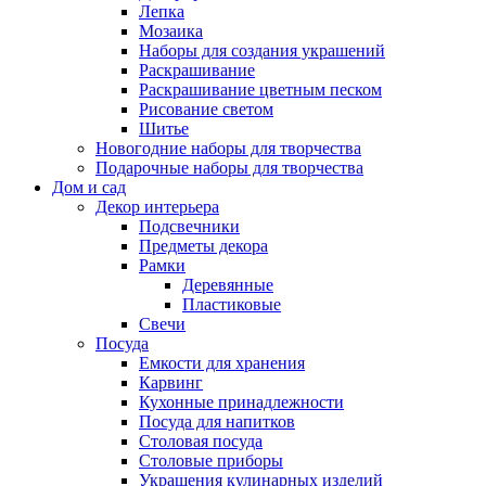
Лепка
Мозаика
Наборы для создания украшений
Раскрашивание
Раскрашивание цветным песком
Рисование светом
Шитье
Новогодние наборы для творчества
Подарочные наборы для творчества
Дом и сад
Декор интерьера
Подсвечники
Предметы декора
Рамки
Деревянные
Пластиковые
Свечи
Посуда
Емкости для хранения
Карвинг
Кухонные принадлежности
Посуда для напитков
Столовая посуда
Столовые приборы
Украшения кулинарных изделий