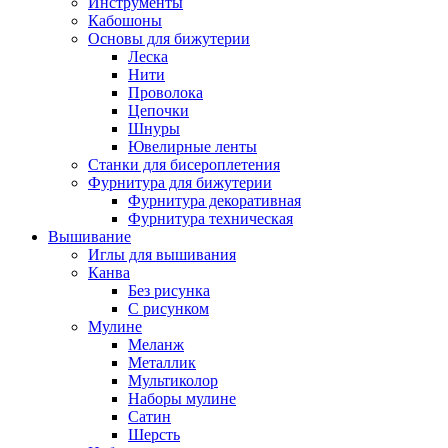
Инструменты
Кабошоны
Основы для бижутерии
Леска
Нити
Проволока
Цепочки
Шнуры
Ювелирные ленты
Станки для бисероплетения
Фурнитура для бижутерии
Фурнитура декоративная
Фурнитура техническая
Вышивание
Иглы для вышивания
Канва
Без рисунка
С рисунком
Мулине
Меланж
Металлик
Мультиколор
Наборы мулине
Сатин
Шерсть