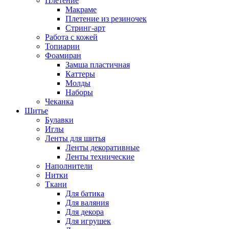
Плетение
Макраме
Плетение из резиночек
Стринг-арт
Работа с кожей
Топиарии
Фоамиран
Замша пластичная
Каттеры
Молды
Наборы
Чеканка
Шитье
Булавки
Иглы
Ленты для шитья
Ленты декоративные
Ленты технические
Наполнители
Нитки
Ткани
Для батика
Для валяния
Для декора
Для игрушек