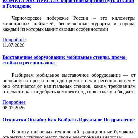
КОМЕТА ЭКСПРЕСС: Скоростной морской путь из Сочи
в Геленджик
Черноморское побережье России – это километры
живописных пейзажей, бесчисленные курорты и города,
каждый из которых манит своими особенностями
Подробнее
11.07.2026
Выставочное оборудование: мобильные стенды, промо-
стойки и ресепшн-зоны
Разбираем мобильное выставочное оборудование — от
ролл-апов и пресс-воллов до промо-стоек и ресепшн-зон: чем
оно отличается от капитальных стендов, каким требованиям
отвечает и как подобрать комплект под свою задачу и бюджет.
Подробнее
08.07.2026
Открытки Онлайн: Как Выбрать Идеальное Поздравление
В эпоху цифровых технологий традиционные бумажные
открытки уступают место своим электронным аналогам