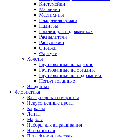
Кистемойки
Масленки
Мастихины
Наждачная бумага
Палитры
Планки для подрамников
Распылители
Растушевки
Спонжи
Фартуки
Холсты
Грунтованные на картоне
Грунтованные на оргалите
Грунтованные на подрамнике
Негрунтованные
Этюдники
Флористика
Вазы, горшки и корзины
Искусственные цветы
Каркасы
Ленты
Марблс
Наборы для выращивания
Наполнители
Пена флористическая