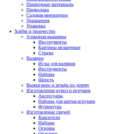
Природные материалы
Проволока
Садовая миниатюра
Украшения
Упаковка
Хобби и творчество
Алмазная вышивка
Инструменты
Картины мозаичные
Стразы
Валяние
Иглы для валяния
Инструменты
Наборы
Шерсть
Выжигание и резьба по дереву
Изготовление кукол и игрушек
Аксессуары
Наборы для шитья игрушек
Фурнитура
Изготовление свечей
Красители
Наборы
Основы
Отдушки