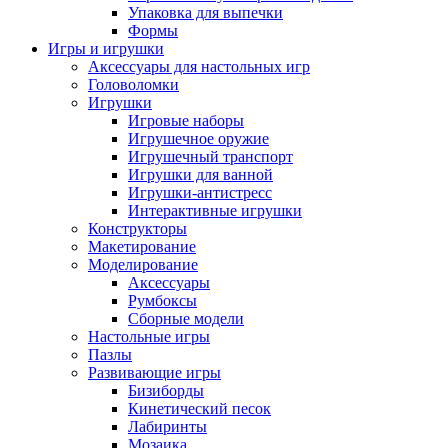
Упаковка для выпечки
Формы
Игры и игрушки
Аксессуары для настольных игр
Головоломки
Игрушки
Игровые наборы
Игрушечное оружие
Игрушечный транспорт
Игрушки для ванной
Игрушки-антистресс
Интерактивные игрушки
Конструкторы
Макетирование
Моделирование
Аксессуары
Румбоксы
Сборные модели
Настольные игры
Пазлы
Развивающие игры
Бизиборды
Кинетический песок
Лабиринты
Мозаика