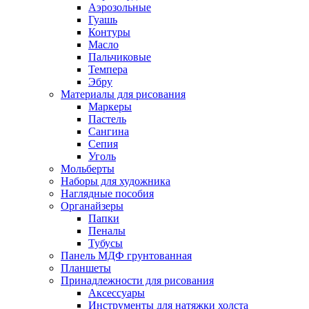
Аэрозольные
Гуашь
Контуры
Масло
Пальчиковые
Темпера
Эбру
Материалы для рисования
Маркеры
Пастель
Сангина
Сепия
Уголь
Мольберты
Наборы для художника
Наглядные пособия
Органайзеры
Папки
Пеналы
Тубусы
Панель МДФ грунтованная
Планшеты
Принадлежности для рисования
Аксессуары
Инструменты для натяжки холста