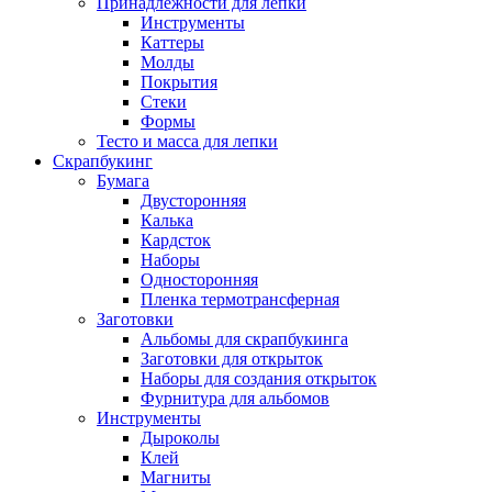
Принадлежности для лепки
Инструменты
Каттеры
Молды
Покрытия
Стеки
Формы
Тесто и масса для лепки
Скрапбукинг
Бумага
Двусторонняя
Калька
Кардсток
Наборы
Односторонняя
Пленка термотрансферная
Заготовки
Альбомы для скрапбукинга
Заготовки для открыток
Наборы для создания открыток
Фурнитура для альбомов
Инструменты
Дыроколы
Клей
Магниты