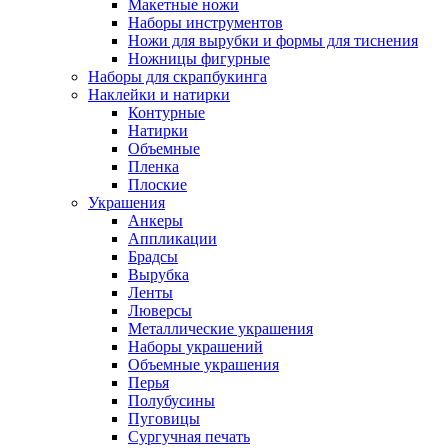
Макетные ножи
Наборы инструментов
Ножи для вырубки и формы для тиснения
Ножницы фигурные
Наборы для скрапбукинга
Наклейки и натирки
Контурные
Натирки
Объемные
Пленка
Плоские
Украшения
Анкеры
Аппликации
Брадсы
Вырубка
Ленты
Люверсы
Металлические украшения
Наборы украшений
Объемные украшения
Перья
Полубусины
Пуговицы
Сургучная печать