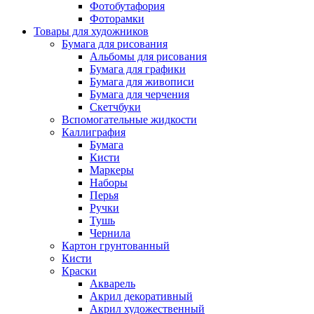
Фотобутафория
Фоторамки
Товары для художников
Бумага для рисования
Альбомы для рисования
Бумага для графики
Бумага для живописи
Бумага для черчения
Скетчбуки
Вспомогательные жидкости
Каллиграфия
Бумага
Кисти
Маркеры
Наборы
Перья
Ручки
Тушь
Чернила
Картон грунтованный
Кисти
Краски
Акварель
Акрил декоративный
Акрил художественный