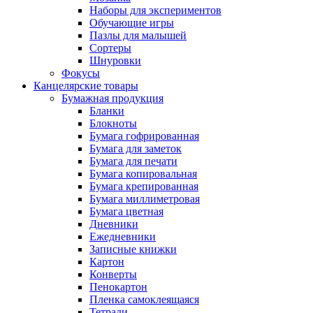
Наборы для экспериментов
Обучающие игры
Пазлы для малышей
Сортеры
Шнуровки
Фокусы
Канцелярские товары
Бумажная продукция
Бланки
Блокноты
Бумага гофрированная
Бумага для заметок
Бумага для печати
Бумага копировальная
Бумага крепированная
Бумага миллиметровая
Бумага цветная
Дневники
Ежедневники
Записные книжки
Картон
Конверты
Пенокартон
Пленка самоклеящаяся
Тетради