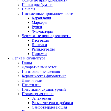
Офисные принадлежности
Папки для бумаги
Пеналы
Письменные принадлежности
Карандаши
Маркеры
Ручки
Фломастеры
Чертежные принадлежности
Изографы
Линейки
Рапидографы
Циркули
Лепка и скульптура
Глина
Декоративный бетон
Изготовление слепков
Керамическая флористика
Лаки и гели
Пластилин
Пластилин скульптурный
Полимерная глина
Запекаемая
Размягчители и добавки
Самоотвердевающая