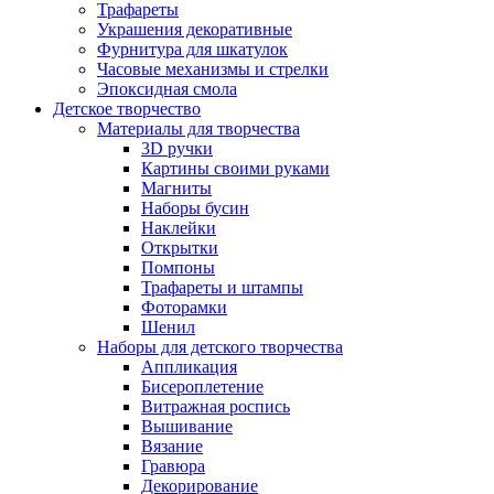
Трафареты
Украшения декоративные
Фурнитура для шкатулок
Часовые механизмы и стрелки
Эпоксидная смола
Детское творчество
Материалы для творчества
3D ручки
Картины своими руками
Магниты
Наборы бусин
Наклейки
Открытки
Помпоны
Трафареты и штампы
Фоторамки
Шенил
Наборы для детского творчества
Аппликация
Бисероплетение
Витражная роспись
Вышивание
Вязание
Гравюра
Декорирование