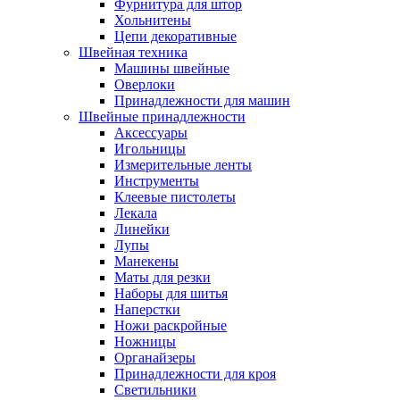
Фурнитура для штор
Хольнитены
Цепи декоративные
Швейная техника
Машины швейные
Оверлоки
Принадлежности для машин
Швейные принадлежности
Аксессуары
Игольницы
Измерительные ленты
Инструменты
Клеевые пистолеты
Лекала
Линейки
Лупы
Манекены
Маты для резки
Наборы для шитья
Наперстки
Ножи раскройные
Ножницы
Органайзеры
Принадлежности для кроя
Светильники