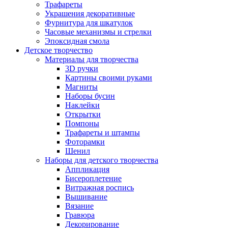
Трафареты
Украшения декоративные
Фурнитура для шкатулок
Часовые механизмы и стрелки
Эпоксидная смола
Детское творчество
Материалы для творчества
3D ручки
Картины своими руками
Магниты
Наборы бусин
Наклейки
Открытки
Помпоны
Трафареты и штампы
Фоторамки
Шенил
Наборы для детского творчества
Аппликация
Бисероплетение
Витражная роспись
Вышивание
Вязание
Гравюра
Декорирование