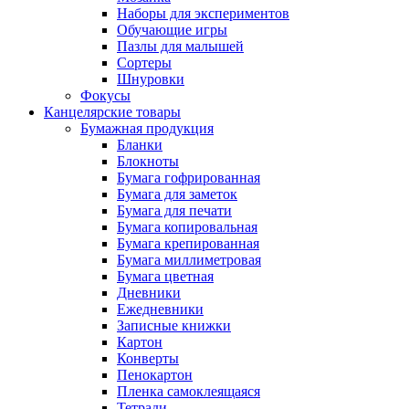
Наборы для экспериментов
Обучающие игры
Пазлы для малышей
Сортеры
Шнуровки
Фокусы
Канцелярские товары
Бумажная продукция
Бланки
Блокноты
Бумага гофрированная
Бумага для заметок
Бумага для печати
Бумага копировальная
Бумага крепированная
Бумага миллиметровая
Бумага цветная
Дневники
Ежедневники
Записные книжки
Картон
Конверты
Пенокартон
Пленка самоклеящаяся
Тетради