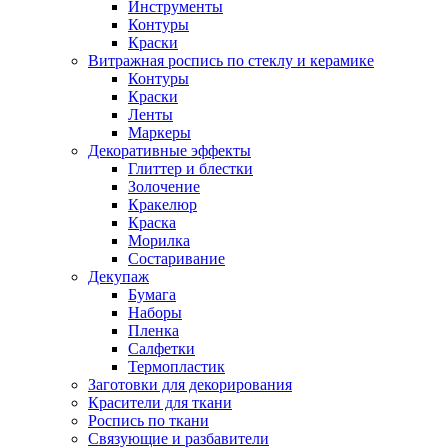
Инструменты
Контуры
Краски
Витражная роспись по стеклу и керамике
Контуры
Краски
Ленты
Маркеры
Декоративные эффекты
Глиттер и блестки
Золочение
Кракелюр
Краска
Морилка
Состаривание
Декупаж
Бумага
Наборы
Пленка
Салфетки
Термопластик
Заготовки для декорирования
Красители для ткани
Роспись по ткани
Связующие и разбавители