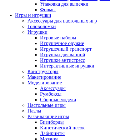
Упаковка для выпечки
Формы
Игры и игрушки
Аксессуары для настольных игр
Головоломки
Игрушки
Игровые наборы
Игрушечное оружие
Игрушечный транспорт
Игрушки для ванной
Игрушки-антистресс
Интерактивные игрушки
Конструкторы
Макетирование
Моделирование
Аксессуары
Румбоксы
Сборные модели
Настольные игры
Пазлы
Развивающие игры
Бизиборды
Кинетический песок
Лабиринты
Мозаика