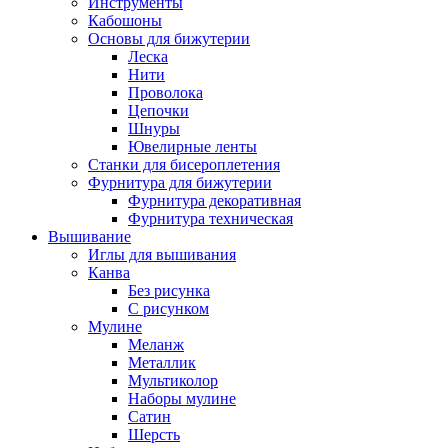
Инструменты
Кабошоны
Основы для бижутерии
Леска
Нити
Проволока
Цепочки
Шнуры
Ювелирные ленты
Станки для бисероплетения
Фурнитура для бижутерии
Фурнитура декоративная
Фурнитура техническая
Вышивание
Иглы для вышивания
Канва
Без рисунка
С рисунком
Мулине
Меланж
Металлик
Мультиколор
Наборы мулине
Сатин
Шерсть