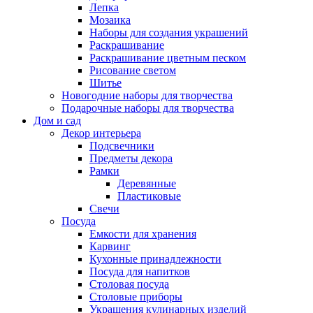
Лепка
Мозаика
Наборы для создания украшений
Раскрашивание
Раскрашивание цветным песком
Рисование светом
Шитье
Новогодние наборы для творчества
Подарочные наборы для творчества
Дом и сад
Декор интерьера
Подсвечники
Предметы декора
Рамки
Деревянные
Пластиковые
Свечи
Посуда
Емкости для хранения
Карвинг
Кухонные принадлежности
Посуда для напитков
Столовая посуда
Столовые приборы
Украшения кулинарных изделий