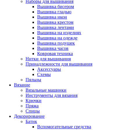
Наборы для вышивания
Вышивка бисером
Вышивка гладью
Вышивка икон
Вышивка крестом
Вышивка лентами
Вышивка на изделиях
Вышивка на одежде
Вышивка подушек
Вышивка часов
Ковровая техника
Нитки для вышивания
Принадлежности для вышивания
Аксессуары
Схемы
Пяльцы
Вязание
Вязальные машинки
Инструменты для вязания
Крючки
Пряжа
Спицы
Декорирование
Батик
Вспомогательные средства