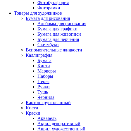
Фотобутафория
Фоторамки
Товары для художников
Бумага для рисования
Альбомы для рисования
Бумага для графики
Бумага для живописи
Бумага для черчения
Скетчбуки
Вспомогательные жидкости
Каллиграфия
Бумага
Кисти
Маркеры
Наборы
Перья
Ручки
Тушь
Чернила
Картон грунтованный
Кисти
Краски
Акварель
Акрил декоративный
Акрил художественный