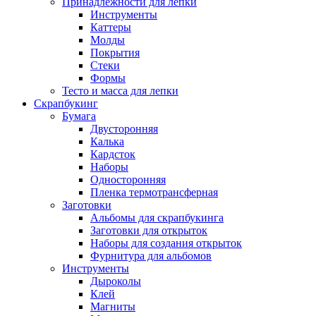
Принадлежности для лепки
Инструменты
Каттеры
Молды
Покрытия
Стеки
Формы
Тесто и масса для лепки
Скрапбукинг
Бумага
Двусторонняя
Калька
Кардсток
Наборы
Односторонняя
Пленка термотрансферная
Заготовки
Альбомы для скрапбукинга
Заготовки для открыток
Наборы для создания открыток
Фурнитура для альбомов
Инструменты
Дыроколы
Клей
Магниты