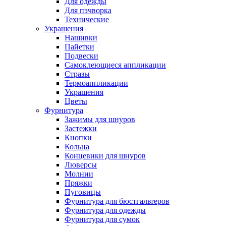
Для одежды
Для пэчворка
Технические
Украшения
Нашивки
Пайетки
Подвески
Самоклеющиеся аппликации
Стразы
Термоаппликации
Украшения
Цветы
Фурнитура
Зажимы для шнуров
Застежки
Кнопки
Кольца
Концевики для шнуров
Люверсы
Молнии
Пряжки
Пуговицы
Фурнитура для бюстгальтеров
Фурнитура для одежды
Фурнитура для сумок