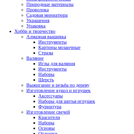
Природные материалы
Проволока
Садовая миниатюра
Украшения
Упаковка
Хобби и творчество
Алмазная вышивка
Инструменты
Картины мозаичные
Стразы
Валяние
Иглы для валяния
Инструменты
Наборы
Шерсть
Выжигание и резьба по дереву
Изготовление кукол и игрушек
Аксессуары
Наборы для шитья игрушек
Фурнитура
Изготовление свечей
Красители
Наборы
Основы
Отдушки