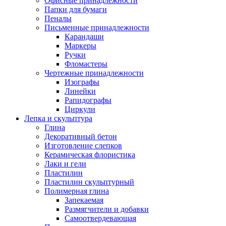
Офисные принадлежности
Папки для бумаги
Пеналы
Письменные принадлежности
Карандаши
Маркеры
Ручки
Фломастеры
Чертежные принадлежности
Изографы
Линейки
Рапидографы
Циркули
Лепка и скульптура
Глина
Декоративный бетон
Изготовление слепков
Керамическая флористика
Лаки и гели
Пластилин
Пластилин скульптурный
Полимерная глина
Запекаемая
Размягчители и добавки
Самоотвердевающая