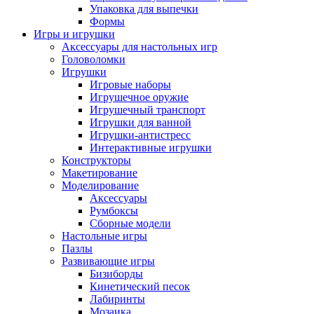
Упаковка для выпечки
Формы
Игры и игрушки
Аксессуары для настольных игр
Головоломки
Игрушки
Игровые наборы
Игрушечное оружие
Игрушечный транспорт
Игрушки для ванной
Игрушки-антистресс
Интерактивные игрушки
Конструкторы
Макетирование
Моделирование
Аксессуары
Румбоксы
Сборные модели
Настольные игры
Пазлы
Развивающие игры
Бизиборды
Кинетический песок
Лабиринты
Мозаика