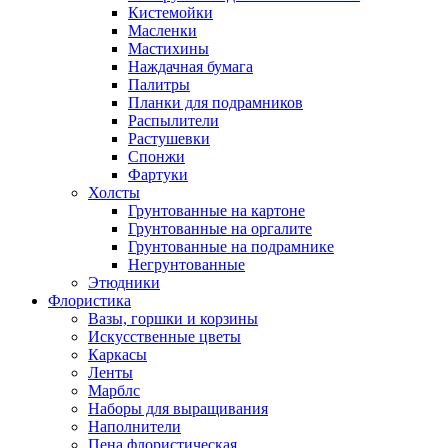
Кистемойки
Масленки
Мастихины
Наждачная бумага
Палитры
Планки для подрамников
Распылители
Растушевки
Спонжи
Фартуки
Холсты
Грунтованные на картоне
Грунтованные на оргалите
Грунтованные на подрамнике
Негрунтованные
Этюдники
Флористика
Вазы, горшки и корзины
Искусственные цветы
Каркасы
Ленты
Марблс
Наборы для выращивания
Наполнители
Пена флористическая