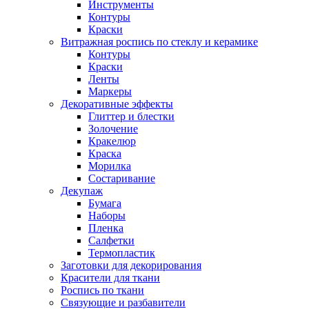
Инструменты
Контуры
Краски
Витражная роспись по стеклу и керамике
Контуры
Краски
Ленты
Маркеры
Декоративные эффекты
Глиттер и блестки
Золочение
Кракелюр
Краска
Морилка
Состаривание
Декупаж
Бумага
Наборы
Пленка
Салфетки
Термопластик
Заготовки для декорирования
Красители для ткани
Роспись по ткани
Связующие и разбавители