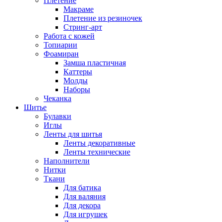
Плетение
Макраме
Плетение из резиночек
Стринг-арт
Работа с кожей
Топиарии
Фоамиран
Замша пластичная
Каттеры
Молды
Наборы
Чеканка
Шитье
Булавки
Иглы
Ленты для шитья
Ленты декоративные
Ленты технические
Наполнители
Нитки
Ткани
Для батика
Для валяния
Для декора
Для игрушек