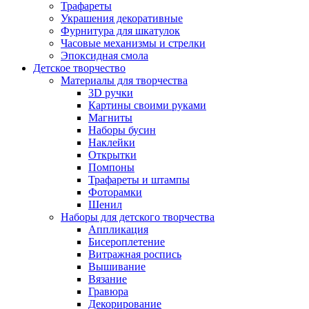
Трафареты
Украшения декоративные
Фурнитура для шкатулок
Часовые механизмы и стрелки
Эпоксидная смола
Детское творчество
Материалы для творчества
3D ручки
Картины своими руками
Магниты
Наборы бусин
Наклейки
Открытки
Помпоны
Трафареты и штампы
Фоторамки
Шенил
Наборы для детского творчества
Аппликация
Бисероплетение
Витражная роспись
Вышивание
Вязание
Гравюра
Декорирование