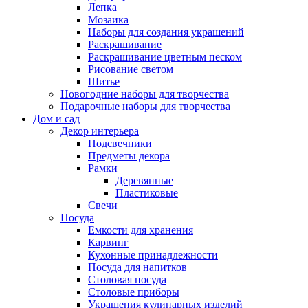
Лепка
Мозаика
Наборы для создания украшений
Раскрашивание
Раскрашивание цветным песком
Рисование светом
Шитье
Новогодние наборы для творчества
Подарочные наборы для творчества
Дом и сад
Декор интерьера
Подсвечники
Предметы декора
Рамки
Деревянные
Пластиковые
Свечи
Посуда
Емкости для хранения
Карвинг
Кухонные принадлежности
Посуда для напитков
Столовая посуда
Столовые приборы
Украшения кулинарных изделий