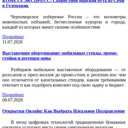
КОМЕТА ЭКСПРЕСС: Скоростной морской путь из Сочи
в Геленджик
Черноморское побережье России – это километры
живописных пейзажей, бесчисленные курорты и города,
каждый из которых манит своими особенностями
Подробнее
11.07.2026
Выставочное оборудование: мобильные стенды, промо-
стойки и ресепшн-зоны
Разбираем мобильное выставочное оборудование — от
ролл-апов и пресс-воллов до промо-стоек и ресепшн-зон: чем
оно отличается от капитальных стендов, каким требованиям
отвечает и как подобрать комплект под свою задачу и бюджет.
Подробнее
08.07.2026
Открытки Онлайн: Как Выбрать Идеальное Поздравление
В эпоху цифровых технологий традиционные бумажные
открытки уступают место своим электронным аналогам