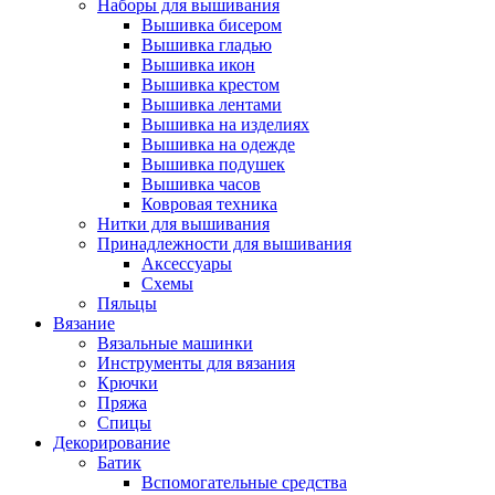
Наборы для вышивания
Вышивка бисером
Вышивка гладью
Вышивка икон
Вышивка крестом
Вышивка лентами
Вышивка на изделиях
Вышивка на одежде
Вышивка подушек
Вышивка часов
Ковровая техника
Нитки для вышивания
Принадлежности для вышивания
Аксессуары
Схемы
Пяльцы
Вязание
Вязальные машинки
Инструменты для вязания
Крючки
Пряжа
Спицы
Декорирование
Батик
Вспомогательные средства