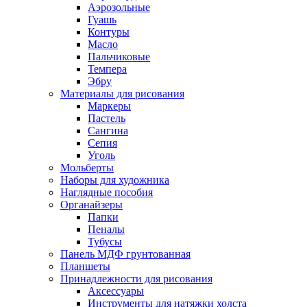
Аэрозольные
Гуашь
Контуры
Масло
Пальчиковые
Темпера
Эбру
Материалы для рисования
Маркеры
Пастель
Сангина
Сепия
Уголь
Мольберты
Наборы для художника
Наглядные пособия
Органайзеры
Папки
Пеналы
Тубусы
Панель МДФ грунтованная
Планшеты
Принадлежности для рисования
Аксессуары
Инструменты для натяжки холста