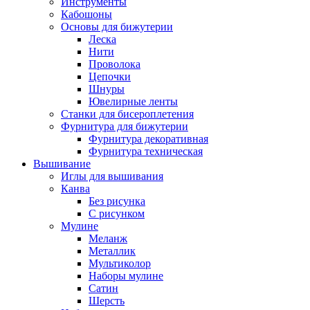
Инструменты
Кабошоны
Основы для бижутерии
Леска
Нити
Проволока
Цепочки
Шнуры
Ювелирные ленты
Станки для бисероплетения
Фурнитура для бижутерии
Фурнитура декоративная
Фурнитура техническая
Вышивание
Иглы для вышивания
Канва
Без рисунка
С рисунком
Мулине
Меланж
Металлик
Мультиколор
Наборы мулине
Сатин
Шерсть