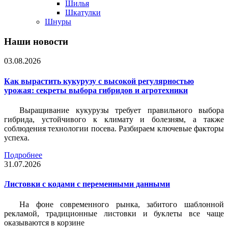
Шилья
Шкатулки
Шнуры
Наши новости
03.08.2026
Как вырастить кукурузу с высокой регулярностью
урожая: секреты выбора гибридов и агротехники
Выращивание кукурузы требует правильного выбора
гибрида, устойчивого к климату и болезням, а также
соблюдения технологии посева. Разбираем ключевые факторы
успеха.
Подробнее
31.07.2026
Листовки c кодами с переменными данными
На фоне современного рынка, забитого шаблонной
рекламой, традиционные листовки и буклеты все чаще
оказываются в корзине