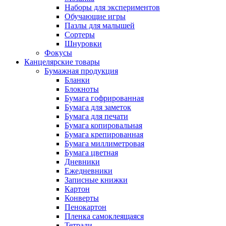
Наборы для экспериментов
Обучающие игры
Пазлы для малышей
Сортеры
Шнуровки
Фокусы
Канцелярские товары
Бумажная продукция
Бланки
Блокноты
Бумага гофрированная
Бумага для заметок
Бумага для печати
Бумага копировальная
Бумага крепированная
Бумага миллиметровая
Бумага цветная
Дневники
Ежедневники
Записные книжки
Картон
Конверты
Пенокартон
Пленка самоклеящаяся
Тетради