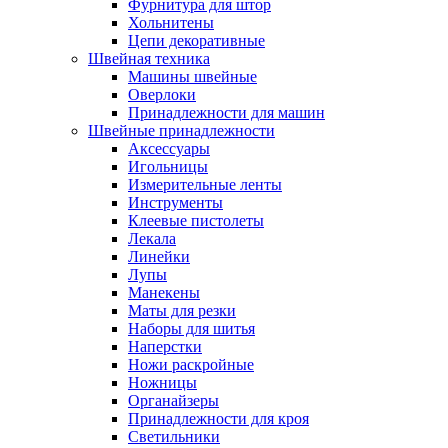
Фурнитура для штор
Хольнитены
Цепи декоративные
Швейная техника
Машины швейные
Оверлоки
Принадлежности для машин
Швейные принадлежности
Аксессуары
Игольницы
Измерительные ленты
Инструменты
Клеевые пистолеты
Лекала
Линейки
Лупы
Манекены
Маты для резки
Наборы для шитья
Наперстки
Ножи раскройные
Ножницы
Органайзеры
Принадлежности для кроя
Светильники