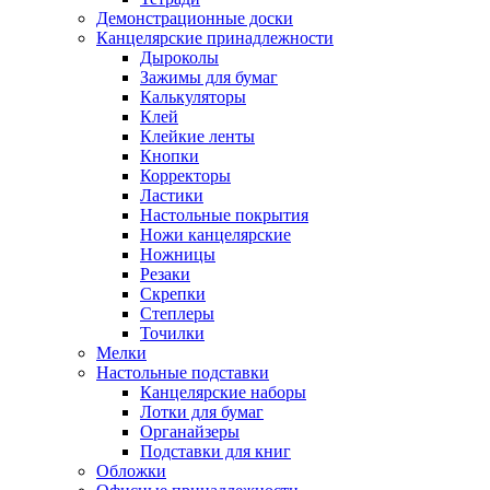
Демонстрационные доски
Канцелярские принадлежности
Дыроколы
Зажимы для бумаг
Калькуляторы
Клей
Клейкие ленты
Кнопки
Корректоры
Ластики
Настольные покрытия
Ножи канцелярские
Ножницы
Резаки
Скрепки
Степлеры
Точилки
Мелки
Настольные подставки
Канцелярские наборы
Лотки для бумаг
Органайзеры
Подставки для книг
Обложки