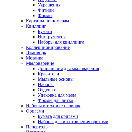
Украшения
Фитили
Формы
Картины по номерам
Квиллинг
Бумага
Инструменты
Наборы для квиллинга
Коллекционирование
Лэмпворк
Мозаика
Мыловарение
Дополнения для мыловарения
Красители
Мыльные основы
Наборы
Отдушки
Упаковка для мыла
Формы для литья
Наборы в технике пэчворк
Оригами
Бумага для оригами
Наборы для изготовления оригами
Папертоль