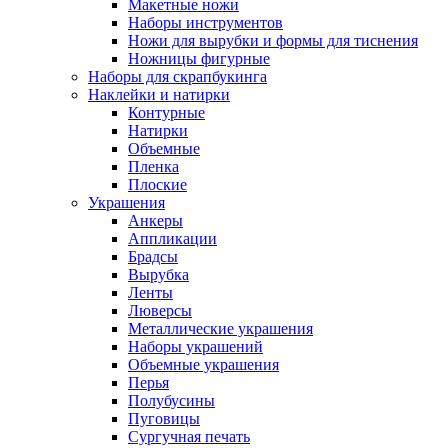
Макетные ножи
Наборы инструментов
Ножи для вырубки и формы для тиснения
Ножницы фигурные
Наборы для скрапбукинга
Наклейки и натирки
Контурные
Натирки
Объемные
Пленка
Плоские
Украшения
Анкеры
Аппликации
Брадсы
Вырубка
Ленты
Люверсы
Металлические украшения
Наборы украшений
Объемные украшения
Перья
Полубусины
Пуговицы
Сургучная печать