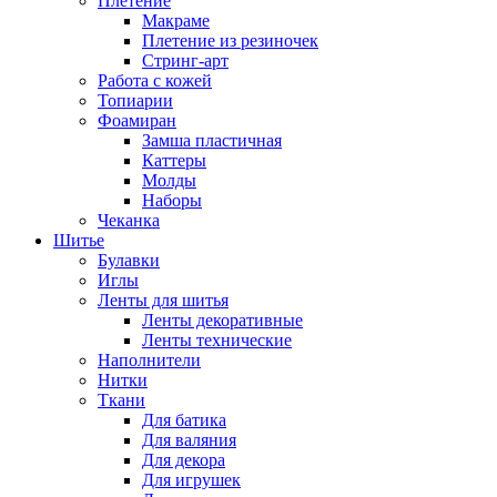
Плетение
Макраме
Плетение из резиночек
Стринг-арт
Работа с кожей
Топиарии
Фоамиран
Замша пластичная
Каттеры
Молды
Наборы
Чеканка
Шитье
Булавки
Иглы
Ленты для шитья
Ленты декоративные
Ленты технические
Наполнители
Нитки
Ткани
Для батика
Для валяния
Для декора
Для игрушек