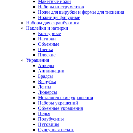
Макетные ножи
Наборы инструментов
Ножи для вырубки и формы для тиснения
Ножницы фигурные
Наборы для скрапбукинга
Наклейки и натирки
Контурные
Натирки
Объемные
Пленка
Плоские
Украшения
Анкеры
Аппликации
Брадсы
Вырубка
Ленты
Люверсы
Металлические украшения
Наборы украшений
Объемные украшения
Перья
Полубусины
Пуговицы
Сургучная печать