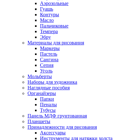
Аэрозольные
Гуашь
Контуры
Масло
Пальчиковые
Темпера
Эбру
Материалы для рисования
Маркеры
Пастель
Сангина
Сепия
Уголь
Мольберты
Наборы для художника
Наглядные пособия
Органайзеры
Папки
Пеналы
Тубусы
Панель МДФ грунтованная
Планшеты
Принадлежности для рисования
Аксессуары
Инструменты для натяжки холста