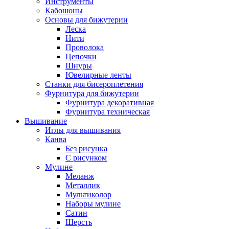
Инструменты
Кабошоны
Основы для бижутерии
Леска
Нити
Проволока
Цепочки
Шнуры
Ювелирные ленты
Станки для бисероплетения
Фурнитура для бижутерии
Фурнитура декоративная
Фурнитура техническая
Вышивание
Иглы для вышивания
Канва
Без рисунка
С рисунком
Мулине
Меланж
Металлик
Мультиколор
Наборы мулине
Сатин
Шерсть