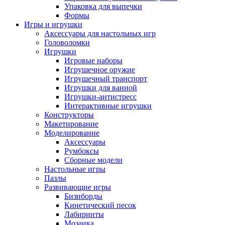
Упаковка для выпечки
Формы
Игры и игрушки
Аксессуары для настольных игр
Головоломки
Игрушки
Игровые наборы
Игрушечное оружие
Игрушечный транспорт
Игрушки для ванной
Игрушки-антистресс
Интерактивные игрушки
Конструкторы
Макетирование
Моделирование
Аксессуары
Румбоксы
Сборные модели
Настольные игры
Пазлы
Развивающие игры
Бизиборды
Кинетический песок
Лабиринты
Мозаика