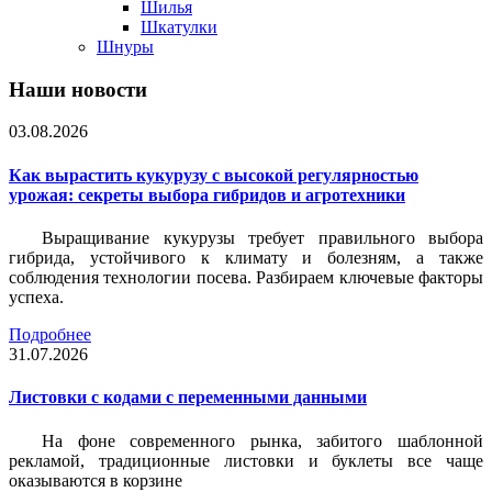
Шилья
Шкатулки
Шнуры
Наши новости
03.08.2026
Как вырастить кукурузу с высокой регулярностью
урожая: секреты выбора гибридов и агротехники
Выращивание кукурузы требует правильного выбора
гибрида, устойчивого к климату и болезням, а также
соблюдения технологии посева. Разбираем ключевые факторы
успеха.
Подробнее
31.07.2026
Листовки c кодами с переменными данными
На фоне современного рынка, забитого шаблонной
рекламой, традиционные листовки и буклеты все чаще
оказываются в корзине