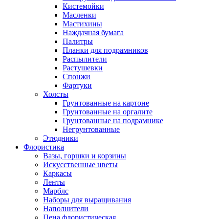
Кистемойки
Масленки
Мастихины
Наждачная бумага
Палитры
Планки для подрамников
Распылители
Растушевки
Спонжи
Фартуки
Холсты
Грунтованные на картоне
Грунтованные на оргалите
Грунтованные на подрамнике
Негрунтованные
Этюдники
Флористика
Вазы, горшки и корзины
Искусственные цветы
Каркасы
Ленты
Марблс
Наборы для выращивания
Наполнители
Пена флористическая