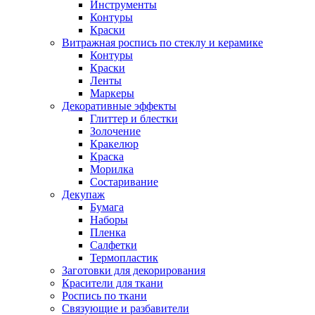
Инструменты
Контуры
Краски
Витражная роспись по стеклу и керамике
Контуры
Краски
Ленты
Маркеры
Декоративные эффекты
Глиттер и блестки
Золочение
Кракелюр
Краска
Морилка
Состаривание
Декупаж
Бумага
Наборы
Пленка
Салфетки
Термопластик
Заготовки для декорирования
Красители для ткани
Роспись по ткани
Связующие и разбавители