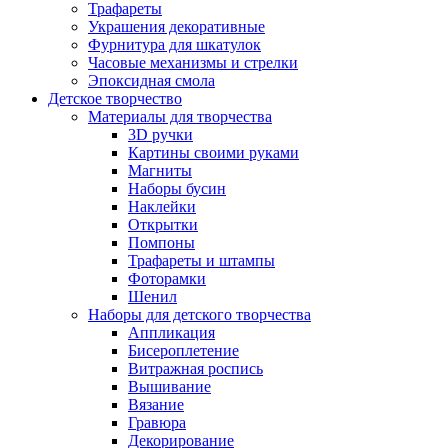
Трафареты
Украшения декоративные
Фурнитура для шкатулок
Часовые механизмы и стрелки
Эпоксидная смола
Детское творчество
Материалы для творчества
3D ручки
Картины своими руками
Магниты
Наборы бусин
Наклейки
Открытки
Помпоны
Трафареты и штампы
Фоторамки
Шенил
Наборы для детского творчества
Аппликация
Бисероплетение
Витражная роспись
Вышивание
Вязание
Гравюра
Декорирование