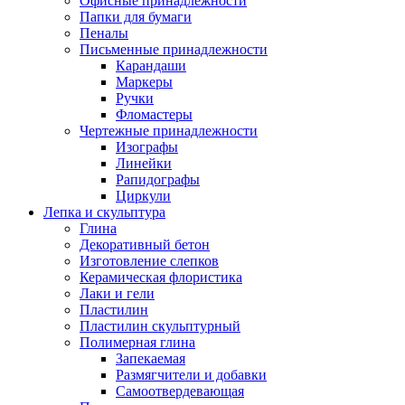
Офисные принадлежности
Папки для бумаги
Пеналы
Письменные принадлежности
Карандаши
Маркеры
Ручки
Фломастеры
Чертежные принадлежности
Изографы
Линейки
Рапидографы
Циркули
Лепка и скульптура
Глина
Декоративный бетон
Изготовление слепков
Керамическая флористика
Лаки и гели
Пластилин
Пластилин скульптурный
Полимерная глина
Запекаемая
Размягчители и добавки
Самоотвердевающая