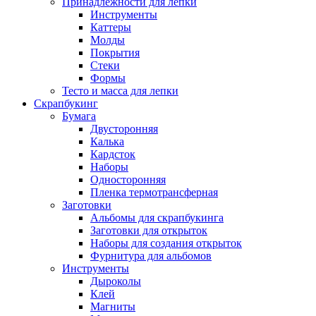
Принадлежности для лепки
Инструменты
Каттеры
Молды
Покрытия
Стеки
Формы
Тесто и масса для лепки
Скрапбукинг
Бумага
Двусторонняя
Калька
Кардсток
Наборы
Односторонняя
Пленка термотрансферная
Заготовки
Альбомы для скрапбукинга
Заготовки для открыток
Наборы для создания открыток
Фурнитура для альбомов
Инструменты
Дыроколы
Клей
Магниты