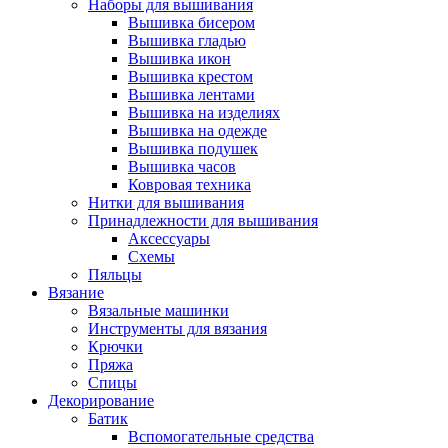
Наборы для вышивания
Вышивка бисером
Вышивка гладью
Вышивка икон
Вышивка крестом
Вышивка лентами
Вышивка на изделиях
Вышивка на одежде
Вышивка подушек
Вышивка часов
Ковровая техника
Нитки для вышивания
Принадлежности для вышивания
Аксессуары
Схемы
Пяльцы
Вязание
Вязальные машинки
Инструменты для вязания
Крючки
Пряжа
Спицы
Декорирование
Батик
Вспомогательные средства