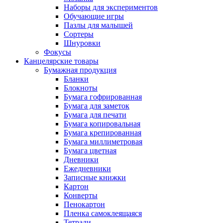
Наборы для экспериментов
Обучающие игры
Пазлы для малышей
Сортеры
Шнуровки
Фокусы
Канцелярские товары
Бумажная продукция
Бланки
Блокноты
Бумага гофрированная
Бумага для заметок
Бумага для печати
Бумага копировальная
Бумага крепированная
Бумага миллиметровая
Бумага цветная
Дневники
Ежедневники
Записные книжки
Картон
Конверты
Пенокартон
Пленка самоклеящаяся
Тетради