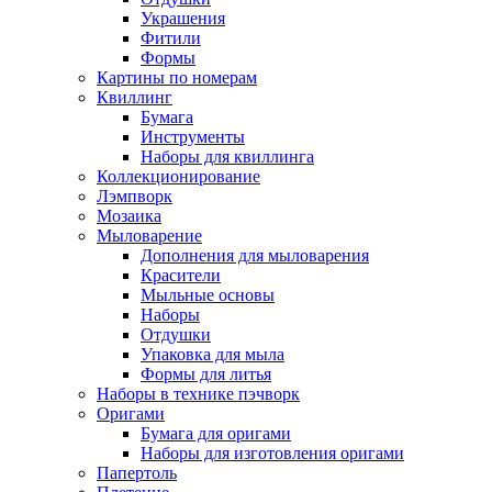
Украшения
Фитили
Формы
Картины по номерам
Квиллинг
Бумага
Инструменты
Наборы для квиллинга
Коллекционирование
Лэмпворк
Мозаика
Мыловарение
Дополнения для мыловарения
Красители
Мыльные основы
Наборы
Отдушки
Упаковка для мыла
Формы для литья
Наборы в технике пэчворк
Оригами
Бумага для оригами
Наборы для изготовления оригами
Папертоль