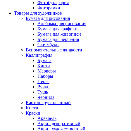
Фотобутафория
Фоторамки
Товары для художников
Бумага для рисования
Альбомы для рисования
Бумага для графики
Бумага для живописи
Бумага для черчения
Скетчбуки
Вспомогательные жидкости
Каллиграфия
Бумага
Кисти
Маркеры
Наборы
Перья
Ручки
Тушь
Чернила
Картон грунтованный
Кисти
Краски
Акварель
Акрил декоративный
Акрил художественный