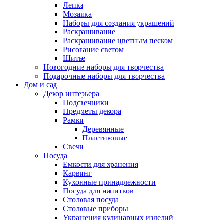
Лепка
Мозаика
Наборы для создания украшений
Раскрашивание
Раскрашивание цветным песком
Рисование светом
Шитье
Новогодние наборы для творчества
Подарочные наборы для творчества
Дом и сад
Декор интерьера
Подсвечники
Предметы декора
Рамки
Деревянные
Пластиковые
Свечи
Посуда
Емкости для хранения
Карвинг
Кухонные принадлежности
Посуда для напитков
Столовая посуда
Столовые приборы
Украшения кулинарных изделий