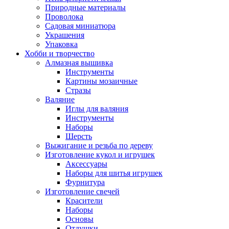
Природные материалы
Проволока
Садовая миниатюра
Украшения
Упаковка
Хобби и творчество
Алмазная вышивка
Инструменты
Картины мозаичные
Стразы
Валяние
Иглы для валяния
Инструменты
Наборы
Шерсть
Выжигание и резьба по дереву
Изготовление кукол и игрушек
Аксессуары
Наборы для шитья игрушек
Фурнитура
Изготовление свечей
Красители
Наборы
Основы
Отдушки