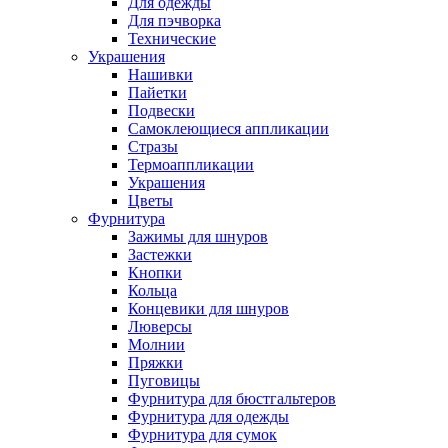
Для одежды
Для пэчворка
Технические
Украшения
Нашивки
Пайетки
Подвески
Самоклеющиеся аппликации
Стразы
Термоаппликации
Украшения
Цветы
Фурнитура
Зажимы для шнуров
Застежки
Кнопки
Кольца
Концевики для шнуров
Люверсы
Молнии
Пряжки
Пуговицы
Фурнитура для бюстгальтеров
Фурнитура для одежды
Фурнитура для сумок