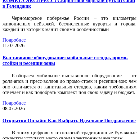
КОМЕТА ЭКСПРЕСС: Скоростной морской путь из Сочи
в Геленджик
Черноморское побережье России – это километры
живописных пейзажей, бесчисленные курорты и города,
каждый из которых манит своими особенностями
Подробнее
11.07.2026
Выставочное оборудование: мобильные стенды, промо-
стойки и ресепшн-зоны
Разбираем мобильное выставочное оборудование — от
ролл-апов и пресс-воллов до промо-стоек и ресепшн-зон: чем
оно отличается от капитальных стендов, каким требованиям
отвечает и как подобрать комплект под свою задачу и бюджет.
Подробнее
08.07.2026
Открытки Онлайн: Как Выбрать Идеальное Поздравление
В эпоху цифровых технологий традиционные бумажные
открытки уступают место своим электронным аналогам