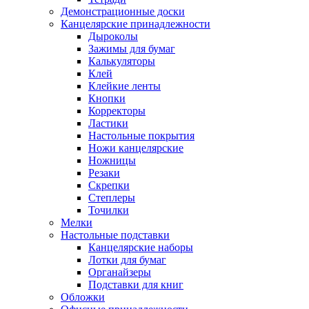
Демонстрационные доски
Канцелярские принадлежности
Дыроколы
Зажимы для бумаг
Калькуляторы
Клей
Клейкие ленты
Кнопки
Корректоры
Ластики
Настольные покрытия
Ножи канцелярские
Ножницы
Резаки
Скрепки
Степлеры
Точилки
Мелки
Настольные подставки
Канцелярские наборы
Лотки для бумаг
Органайзеры
Подставки для книг
Обложки