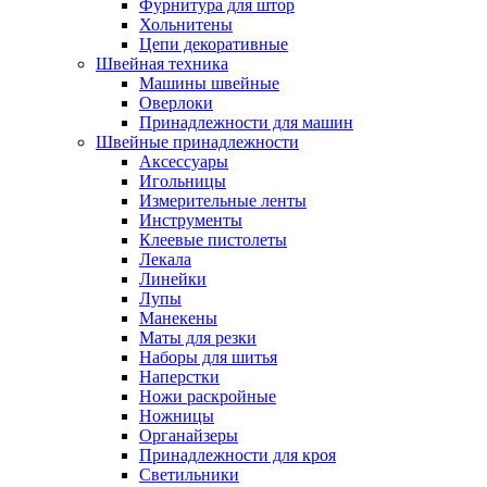
Фурнитура для штор
Хольнитены
Цепи декоративные
Швейная техника
Машины швейные
Оверлоки
Принадлежности для машин
Швейные принадлежности
Аксессуары
Игольницы
Измерительные ленты
Инструменты
Клеевые пистолеты
Лекала
Линейки
Лупы
Манекены
Маты для резки
Наборы для шитья
Наперстки
Ножи раскройные
Ножницы
Органайзеры
Принадлежности для кроя
Светильники