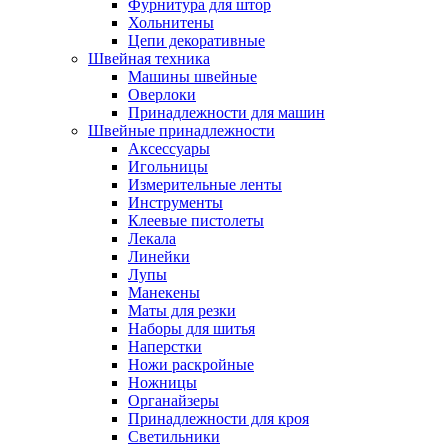
Фурнитура для штор
Хольнитены
Цепи декоративные
Швейная техника
Машины швейные
Оверлоки
Принадлежности для машин
Швейные принадлежности
Аксессуары
Игольницы
Измерительные ленты
Инструменты
Клеевые пистолеты
Лекала
Линейки
Лупы
Манекены
Маты для резки
Наборы для шитья
Наперстки
Ножи раскройные
Ножницы
Органайзеры
Принадлежности для кроя
Светильники