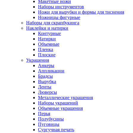
Макетные ножи
Наборы инструментов
Ножи для вырубки и формы для тиснения
Ножницы фигурные
Наборы для скрапбукинга
Наклейки и натирки
Контурные
Натирки
Объемные
Пленка
Плоские
Украшения
Анкеры
Аппликации
Брадсы
Вырубка
Ленты
Люверсы
Металлические украшения
Наборы украшений
Объемные украшения
Перья
Полубусины
Пуговицы
Сургучная печать