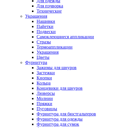
Для одежды
Для пэчворка
Технические
Украшения
Нашивки
Пайетки
Подвески
Самоклеющиеся аппликации
Стразы
Термоаппликации
Украшения
Цветы
Фурнитура
Зажимы для шнуров
Застежки
Кнопки
Кольца
Концевики для шнуров
Люверсы
Молнии
Пряжки
Пуговицы
Фурнитура для бюстгальтеров
Фурнитура для одежды
Фурнитура для сумок