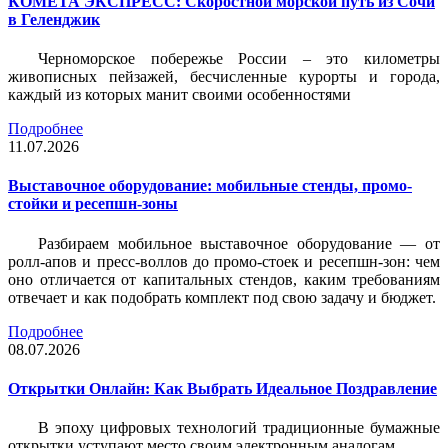
КОМЕТА ЭКСПРЕСС: Скоростной морской путь из Сочи
в Геленджик
Черноморское побережье России – это километры
живописных пейзажей, бесчисленные курорты и города,
каждый из которых манит своими особенностями
Подробнее
11.07.2026
Выставочное оборудование: мобильные стенды, промо-
стойки и ресепшн-зоны
Разбираем мобильное выставочное оборудование — от
ролл-апов и пресс-воллов до промо-стоек и ресепшн-зон: чем
оно отличается от капитальных стендов, каким требованиям
отвечает и как подобрать комплект под свою задачу и бюджет.
Подробнее
08.07.2026
Открытки Онлайн: Как Выбрать Идеальное Поздравление
В эпоху цифровых технологий традиционные бумажные
открытки уступают место своим электронным аналогам