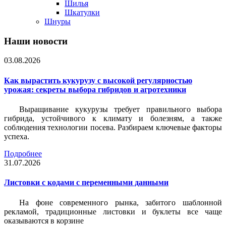
Шилья
Шкатулки
Шнуры
Наши новости
03.08.2026
Как вырастить кукурузу с высокой регулярностью
урожая: секреты выбора гибридов и агротехники
Выращивание кукурузы требует правильного выбора
гибрида, устойчивого к климату и болезням, а также
соблюдения технологии посева. Разбираем ключевые факторы
успеха.
Подробнее
31.07.2026
Листовки c кодами с переменными данными
На фоне современного рынка, забитого шаблонной
рекламой, традиционные листовки и буклеты все чаще
оказываются в корзине