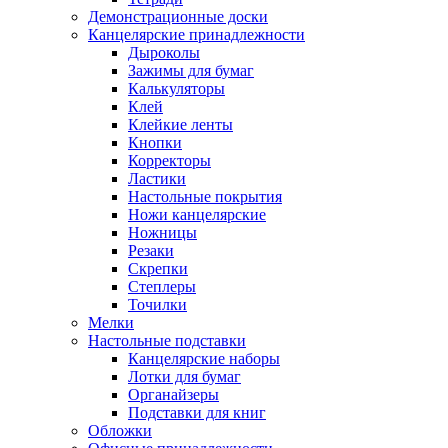
Демонстрационные доски
Канцелярские принадлежности
Дыроколы
Зажимы для бумаг
Калькуляторы
Клей
Клейкие ленты
Кнопки
Корректоры
Ластики
Настольные покрытия
Ножи канцелярские
Ножницы
Резаки
Скрепки
Степлеры
Точилки
Мелки
Настольные подставки
Канцелярские наборы
Лотки для бумаг
Органайзеры
Подставки для книг
Обложки