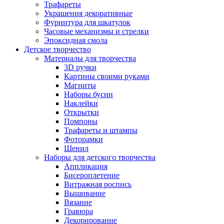
Трафареты
Украшения декоративные
Фурнитура для шкатулок
Часовые механизмы и стрелки
Эпоксидная смола
Детское творчество
Материалы для творчества
3D ручки
Картины своими руками
Магниты
Наборы бусин
Наклейки
Открытки
Помпоны
Трафареты и штампы
Фоторамки
Шенил
Наборы для детского творчества
Аппликация
Бисероплетение
Витражная роспись
Вышивание
Вязание
Гравюра
Декорирование