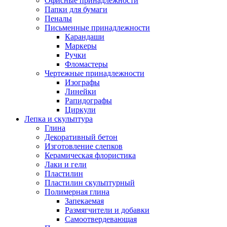
Офисные принадлежности
Папки для бумаги
Пеналы
Письменные принадлежности
Карандаши
Маркеры
Ручки
Фломастеры
Чертежные принадлежности
Изографы
Линейки
Рапидографы
Циркули
Лепка и скульптура
Глина
Декоративный бетон
Изготовление слепков
Керамическая флористика
Лаки и гели
Пластилин
Пластилин скульптурный
Полимерная глина
Запекаемая
Размягчители и добавки
Самоотвердевающая