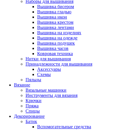
Наборы для вышивания
Вышивка бисером
Вышивка гладью
Вышивка икон
Вышивка крестом
Вышивка лентами
Вышивка на изделиях
Вышивка на одежде
Вышивка подушек
Вышивка часов
Ковровая техника
Нитки для вышивания
Принадлежности для вышивания
Аксессуары
Схемы
Пяльцы
Вязание
Вязальные машинки
Инструменты для вязания
Крючки
Пряжа
Спицы
Декорирование
Батик
Вспомогательные средства