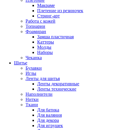
Плетение
Макраме
Плетение из резиночек
Стринг-арт
Работа с кожей
Топиарии
Фоамиран
Замша пластичная
Каттеры
Молды
Наборы
Чеканка
Шитье
Булавки
Иглы
Ленты для шитья
Ленты декоративные
Ленты технические
Наполнители
Нитки
Ткани
Для батика
Для валяния
Для декора
Для игрушек