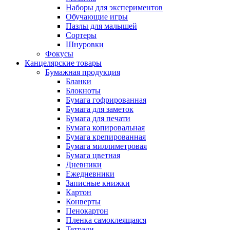
Наборы для экспериментов
Обучающие игры
Пазлы для малышей
Сортеры
Шнуровки
Фокусы
Канцелярские товары
Бумажная продукция
Бланки
Блокноты
Бумага гофрированная
Бумага для заметок
Бумага для печати
Бумага копировальная
Бумага крепированная
Бумага миллиметровая
Бумага цветная
Дневники
Ежедневники
Записные книжки
Картон
Конверты
Пенокартон
Пленка самоклеящаяся
Тетради