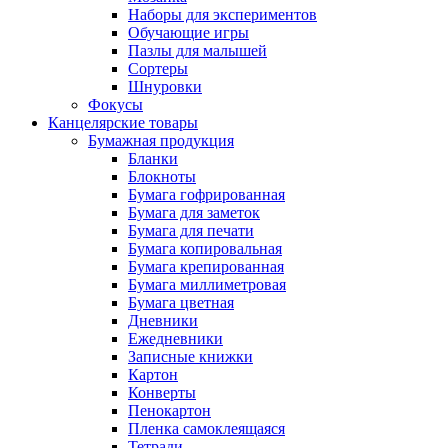
Наборы для экспериментов
Обучающие игры
Пазлы для малышей
Сортеры
Шнуровки
Фокусы
Канцелярские товары
Бумажная продукция
Бланки
Блокноты
Бумага гофрированная
Бумага для заметок
Бумага для печати
Бумага копировальная
Бумага крепированная
Бумага миллиметровая
Бумага цветная
Дневники
Ежедневники
Записные книжки
Картон
Конверты
Пенокартон
Пленка самоклеящаяся
Тетради