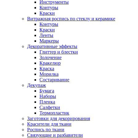
Инструменты
Контуры
Краски
Витражная роспись по стеклу и керамике
Контуры
Краски
Ленты
Маркеры
Декоративные эффекты
Глиттер и блестки
Золочение
Кракелюр
Краска
Морилка
Состаривание
Декупаж
Бумага
Наборы
Пленка
Салфетки
Термопластик
Заготовки для декорирования
Красители для ткани
Роспись по ткани
Связующие и разбавители