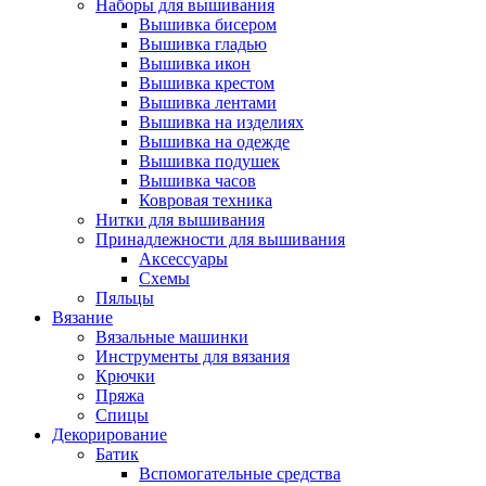
Наборы для вышивания
Вышивка бисером
Вышивка гладью
Вышивка икон
Вышивка крестом
Вышивка лентами
Вышивка на изделиях
Вышивка на одежде
Вышивка подушек
Вышивка часов
Ковровая техника
Нитки для вышивания
Принадлежности для вышивания
Аксессуары
Схемы
Пяльцы
Вязание
Вязальные машинки
Инструменты для вязания
Крючки
Пряжа
Спицы
Декорирование
Батик
Вспомогательные средства