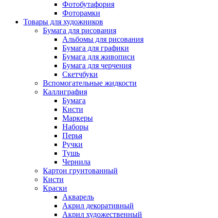
Фотобутафория
Фоторамки
Товары для художников
Бумага для рисования
Альбомы для рисования
Бумага для графики
Бумага для живописи
Бумага для черчения
Скетчбуки
Вспомогательные жидкости
Каллиграфия
Бумага
Кисти
Маркеры
Наборы
Перья
Ручки
Тушь
Чернила
Картон грунтованный
Кисти
Краски
Акварель
Акрил декоративный
Акрил художественный