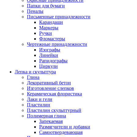
Офисные принадлежности
Папки для бумаги
Пеналы
Письменные принадлежности
Карандаши
Маркеры
Ручки
Фломастеры
Чертежные принадлежности
Изографы
Линейки
Рапидографы
Циркули
Лепка и скульптура
Глина
Декоративный бетон
Изготовление слепков
Керамическая флористика
Лаки и гели
Пластилин
Пластилин скульптурный
Полимерная глина
Запекаемая
Размягчители и добавки
Самоотвердевающая