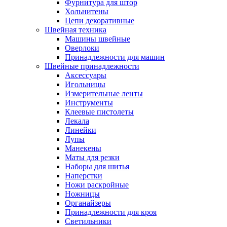
Фурнитура для штор
Хольнитены
Цепи декоративные
Швейная техника
Машины швейные
Оверлоки
Принадлежности для машин
Швейные принадлежности
Аксессуары
Игольницы
Измерительные ленты
Инструменты
Клеевые пистолеты
Лекала
Линейки
Лупы
Манекены
Маты для резки
Наборы для шитья
Наперстки
Ножи раскройные
Ножницы
Органайзеры
Принадлежности для кроя
Светильники