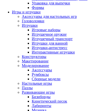
Упаковка для выпечки
Формы
Игры и игрушки
Аксессуары для настольных игр
Головоломки
Игрушки
Игровые наборы
Игрушечное оружие
Игрушечный транспорт
Игрушки для ванной
Игрушки-антистресс
Интерактивные игрушки
Конструкторы
Макетирование
Моделирование
Аксессуары
Румбоксы
Сборные модели
Настольные игры
Пазлы
Развивающие игры
Бизиборды
Кинетический песок
Лабиринты
Мозаика