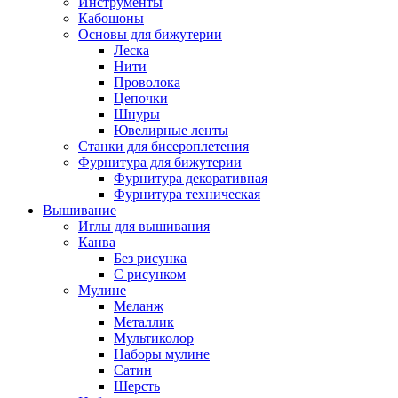
Инструменты
Кабошоны
Основы для бижутерии
Леска
Нити
Проволока
Цепочки
Шнуры
Ювелирные ленты
Станки для бисероплетения
Фурнитура для бижутерии
Фурнитура декоративная
Фурнитура техническая
Вышивание
Иглы для вышивания
Канва
Без рисунка
С рисунком
Мулине
Меланж
Металлик
Мультиколор
Наборы мулине
Сатин
Шерсть