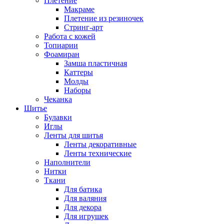
Плетение
Макраме
Плетение из резиночек
Стринг-арт
Работа с кожей
Топиарии
Фоамиран
Замша пластичная
Каттеры
Молды
Наборы
Чеканка
Шитье
Булавки
Иглы
Ленты для шитья
Ленты декоративные
Ленты технические
Наполнители
Нитки
Ткани
Для батика
Для валяния
Для декора
Для игрушек