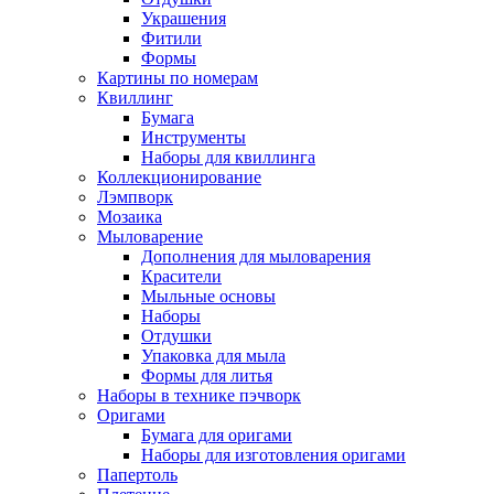
Украшения
Фитили
Формы
Картины по номерам
Квиллинг
Бумага
Инструменты
Наборы для квиллинга
Коллекционирование
Лэмпворк
Мозаика
Мыловарение
Дополнения для мыловарения
Красители
Мыльные основы
Наборы
Отдушки
Упаковка для мыла
Формы для литья
Наборы в технике пэчворк
Оригами
Бумага для оригами
Наборы для изготовления оригами
Папертоль