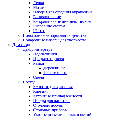
Лепка
Мозаика
Наборы для создания украшений
Раскрашивание
Раскрашивание цветным песком
Рисование светом
Шитье
Новогодние наборы для творчества
Подарочные наборы для творчества
Дом и сад
Декор интерьера
Подсвечники
Предметы декора
Рамки
Деревянные
Пластиковые
Свечи
Посуда
Емкости для хранения
Карвинг
Кухонные принадлежности
Посуда для напитков
Столовая посуда
Столовые приборы
Украшения кулинарных изделий