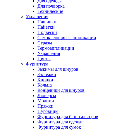
Для одежды
Для пэчворка
Технические
Украшения
Нашивки
Пайетки
Подвески
Самоклеющиеся аппликации
Стразы
Термоаппликации
Украшения
Цветы
Фурнитура
Зажимы для шнуров
Застежки
Кнопки
Кольца
Концевики для шнуров
Люверсы
Молнии
Пряжки
Пуговицы
Фурнитура для бюстгальтеров
Фурнитура для одежды
Фурнитура для сумок