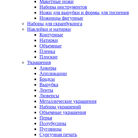
Макетные ножи
Наборы инструментов
Ножи для вырубки и формы для тиснения
Ножницы фигурные
Наборы для скрапбукинга
Наклейки и натирки
Контурные
Натирки
Объемные
Пленка
Плоские
Украшения
Анкеры
Аппликации
Брадсы
Вырубка
Ленты
Люверсы
Металлические украшения
Наборы украшений
Объемные украшения
Перья
Полубусины
Пуговицы
Сургучная печать