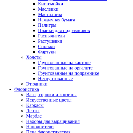
Кистемойки
Масленки
Мастихины
Наждачная бумага
Палитры
Планки для подрамников
Распылители
Растушевки
Спонжи
Фартуки
Холсты
Грунтованные на картоне
Грунтованные на оргалите
Грунтованные на подрамнике
Негрунтованные
Этюдники
Флористика
Вазы, горшки и корзины
Искусственные цветы
Каркасы
Ленты
Марблс
Наборы для выращивания
Наполнители
Пена флористическая