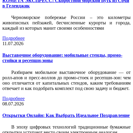
КОМЕТА ЭКСПРЕСС: Скоростной морской путь из Сочи
в Геленджик
Черноморское побережье России – это километры
живописных пейзажей, бесчисленные курорты и города,
каждый из которых манит своими особенностями
Подробнее
11.07.2026
Выставочное оборудование: мобильные стенды, промо-
стойки и ресепшн-зоны
Разбираем мобильное выставочное оборудование — от
ролл-апов и пресс-воллов до промо-стоек и ресепшн-зон: чем
оно отличается от капитальных стендов, каким требованиям
отвечает и как подобрать комплект под свою задачу и бюджет.
Подробнее
08.07.2026
Открытки Онлайн: Как Выбрать Идеальное Поздравление
В эпоху цифровых технологий традиционные бумажные
открытки уступают место своим электронным аналогам