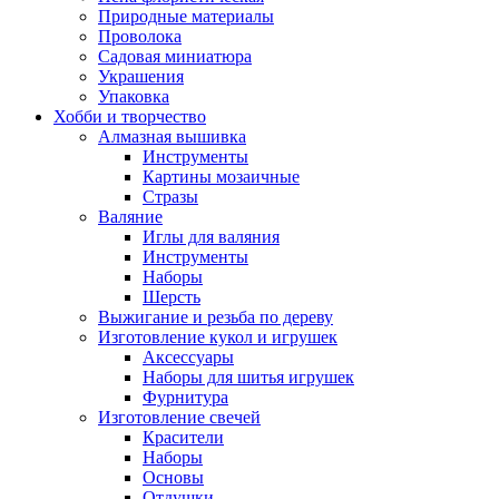
Природные материалы
Проволока
Садовая миниатюра
Украшения
Упаковка
Хобби и творчество
Алмазная вышивка
Инструменты
Картины мозаичные
Стразы
Валяние
Иглы для валяния
Инструменты
Наборы
Шерсть
Выжигание и резьба по дереву
Изготовление кукол и игрушек
Аксессуары
Наборы для шитья игрушек
Фурнитура
Изготовление свечей
Красители
Наборы
Основы
Отдушки