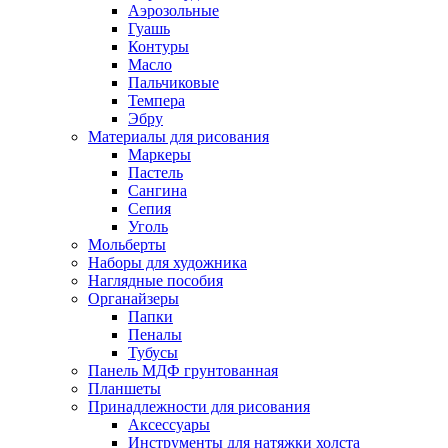
Аэрозольные
Гуашь
Контуры
Масло
Пальчиковые
Темпера
Эбру
Материалы для рисования
Маркеры
Пастель
Сангина
Сепия
Уголь
Мольберты
Наборы для художника
Наглядные пособия
Органайзеры
Папки
Пеналы
Тубусы
Панель МДФ грунтованная
Планшеты
Принадлежности для рисования
Аксессуары
Инструменты для натяжки холста