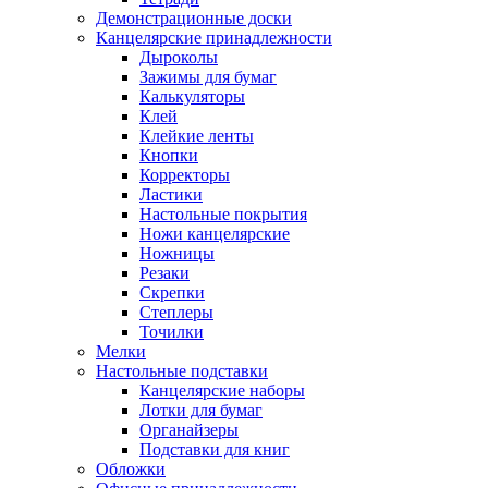
Демонстрационные доски
Канцелярские принадлежности
Дыроколы
Зажимы для бумаг
Калькуляторы
Клей
Клейкие ленты
Кнопки
Корректоры
Ластики
Настольные покрытия
Ножи канцелярские
Ножницы
Резаки
Скрепки
Степлеры
Точилки
Мелки
Настольные подставки
Канцелярские наборы
Лотки для бумаг
Органайзеры
Подставки для книг
Обложки