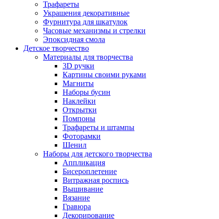
Трафареты
Украшения декоративные
Фурнитура для шкатулок
Часовые механизмы и стрелки
Эпоксидная смола
Детское творчество
Материалы для творчества
3D ручки
Картины своими руками
Магниты
Наборы бусин
Наклейки
Открытки
Помпоны
Трафареты и штампы
Фоторамки
Шенил
Наборы для детского творчества
Аппликация
Бисероплетение
Витражная роспись
Вышивание
Вязание
Гравюра
Декорирование