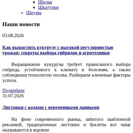
Шилья
Шкатулки
Шнуры
Наши новости
03.08.2026
Как вырастить кукурузу с высокой регулярностью
урожая: секреты выбора гибридов и агротехники
Выращивание кукурузы требует правильного выбора
гибрида, устойчивого к климату и болезням, а также
соблюдения технологии посева. Разбираем ключевые факторы
успеха.
Подробнее
31.07.2026
Листовки c кодами с переменными данными
На фоне современного рынка, забитого шаблонной
рекламой, традиционные листовки и буклеты все чаще
оказываются в корзине