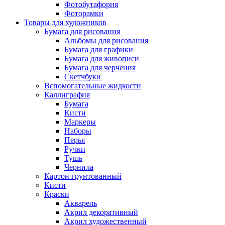
Фотобутафория
Фоторамки
Товары для художников
Бумага для рисования
Альбомы для рисования
Бумага для графики
Бумага для живописи
Бумага для черчения
Скетчбуки
Вспомогательные жидкости
Каллиграфия
Бумага
Кисти
Маркеры
Наборы
Перья
Ручки
Тушь
Чернила
Картон грунтованный
Кисти
Краски
Акварель
Акрил декоративный
Акрил художественный