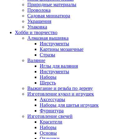
Природные материалы
Проволока
Садовая миниатюра
Украшения
Упаковка
Хобби и творчество
Алмазная вышивка
Инструменты
Картины мозаичные
Стразы
Валяние
Иглы для валяния
Инструменты
Наборы
Шерсть
Выжигание и резьба по дереву
Изготовление кукол и игрушек
Аксессуары
Наборы для шитья игрушек
Фурнитура
Изготовление свечей
Красители
Наборы
Основы
Отдушки