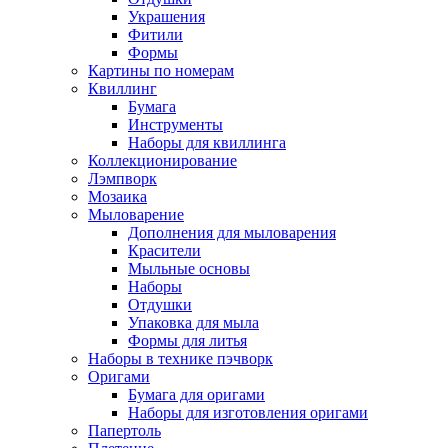
Украшения
Фитили
Формы
Картины по номерам
Квиллинг
Бумага
Инструменты
Наборы для квиллинга
Коллекционирование
Лэмпворк
Мозаика
Мыловарение
Дополнения для мыловарения
Красители
Мыльные основы
Наборы
Отдушки
Упаковка для мыла
Формы для литья
Наборы в технике пэчворк
Оригами
Бумага для оригами
Наборы для изготовления оригами
Папертоль