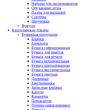
Наборы для экспериментов
Обучающие игры
Пазлы для малышей
Сортеры
Шнуровки
Фокусы
Канцелярские товары
Бумажная продукция
Бланки
Блокноты
Бумага гофрированная
Бумага для заметок
Бумага для печати
Бумага копировальная
Бумага крепированная
Бумага миллиметровая
Бумага цветная
Дневники
Ежедневники
Записные книжки
Картон
Конверты
Пенокартон
Пленка самоклеящаяся
Тетради