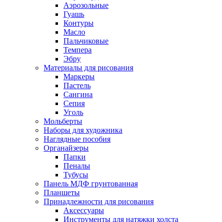
Аэрозольные
Гуашь
Контуры
Масло
Пальчиковые
Темпера
Эбру
Материалы для рисования
Маркеры
Пастель
Сангина
Сепия
Уголь
Мольберты
Наборы для художника
Наглядные пособия
Органайзеры
Папки
Пеналы
Тубусы
Панель МДФ грунтованная
Планшеты
Принадлежности для рисования
Аксессуары
Инструменты для натяжки холста