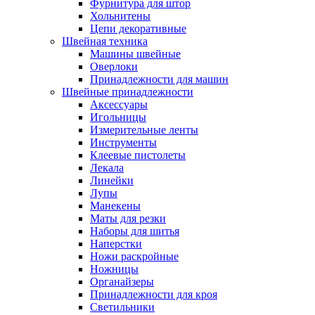
Фурнитура для штор
Хольнитены
Цепи декоративные
Швейная техника
Машины швейные
Оверлоки
Принадлежности для машин
Швейные принадлежности
Аксессуары
Игольницы
Измерительные ленты
Инструменты
Клеевые пистолеты
Лекала
Линейки
Лупы
Манекены
Маты для резки
Наборы для шитья
Наперстки
Ножи раскройные
Ножницы
Органайзеры
Принадлежности для кроя
Светильники