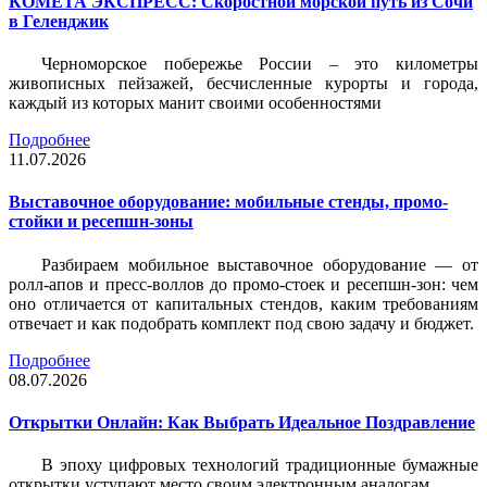
КОМЕТА ЭКСПРЕСС: Скоростной морской путь из Сочи
в Геленджик
Черноморское побережье России – это километры
живописных пейзажей, бесчисленные курорты и города,
каждый из которых манит своими особенностями
Подробнее
11.07.2026
Выставочное оборудование: мобильные стенды, промо-
стойки и ресепшн-зоны
Разбираем мобильное выставочное оборудование — от
ролл-апов и пресс-воллов до промо-стоек и ресепшн-зон: чем
оно отличается от капитальных стендов, каким требованиям
отвечает и как подобрать комплект под свою задачу и бюджет.
Подробнее
08.07.2026
Открытки Онлайн: Как Выбрать Идеальное Поздравление
В эпоху цифровых технологий традиционные бумажные
открытки уступают место своим электронным аналогам