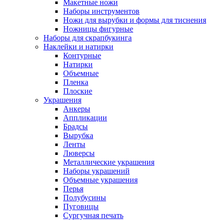
Макетные ножи
Наборы инструментов
Ножи для вырубки и формы для тиснения
Ножницы фигурные
Наборы для скрапбукинга
Наклейки и натирки
Контурные
Натирки
Объемные
Пленка
Плоские
Украшения
Анкеры
Аппликации
Брадсы
Вырубка
Ленты
Люверсы
Металлические украшения
Наборы украшений
Объемные украшения
Перья
Полубусины
Пуговицы
Сургучная печать