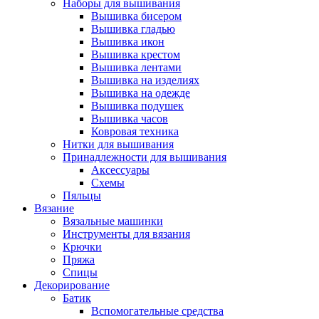
Наборы для вышивания
Вышивка бисером
Вышивка гладью
Вышивка икон
Вышивка крестом
Вышивка лентами
Вышивка на изделиях
Вышивка на одежде
Вышивка подушек
Вышивка часов
Ковровая техника
Нитки для вышивания
Принадлежности для вышивания
Аксессуары
Схемы
Пяльцы
Вязание
Вязальные машинки
Инструменты для вязания
Крючки
Пряжа
Спицы
Декорирование
Батик
Вспомогательные средства