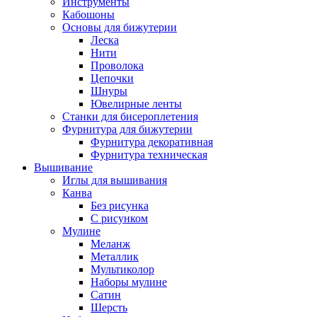
Инструменты
Кабошоны
Основы для бижутерии
Леска
Нити
Проволока
Цепочки
Шнуры
Ювелирные ленты
Станки для бисероплетения
Фурнитура для бижутерии
Фурнитура декоративная
Фурнитура техническая
Вышивание
Иглы для вышивания
Канва
Без рисунка
С рисунком
Мулине
Меланж
Металлик
Мультиколор
Наборы мулине
Сатин
Шерсть