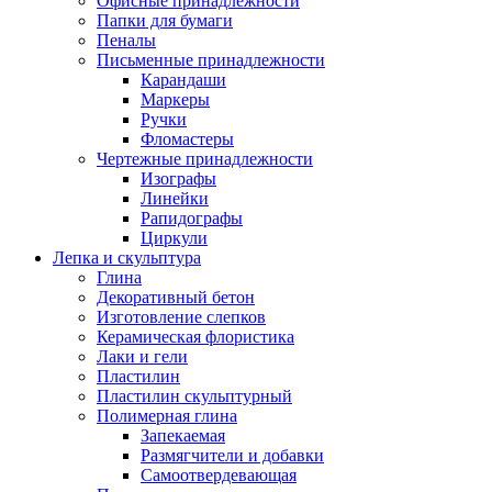
Офисные принадлежности
Папки для бумаги
Пеналы
Письменные принадлежности
Карандаши
Маркеры
Ручки
Фломастеры
Чертежные принадлежности
Изографы
Линейки
Рапидографы
Циркули
Лепка и скульптура
Глина
Декоративный бетон
Изготовление слепков
Керамическая флористика
Лаки и гели
Пластилин
Пластилин скульптурный
Полимерная глина
Запекаемая
Размягчители и добавки
Самоотвердевающая