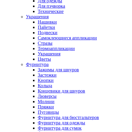
Для одежды
Для пэчворка
Технические
Украшения
Нашивки
Пайетки
Подвески
Самоклеющиеся аппликации
Стразы
Термоаппликации
Украшения
Цветы
Фурнитура
Зажимы для шнуров
Застежки
Кнопки
Кольца
Концевики для шнуров
Люверсы
Молнии
Пряжки
Пуговицы
Фурнитура для бюстгальтеров
Фурнитура для одежды
Фурнитура для сумок