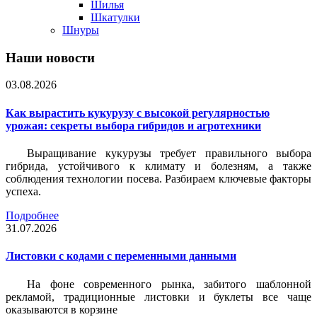
Шилья
Шкатулки
Шнуры
Наши новости
03.08.2026
Как вырастить кукурузу с высокой регулярностью
урожая: секреты выбора гибридов и агротехники
Выращивание кукурузы требует правильного выбора
гибрида, устойчивого к климату и болезням, а также
соблюдения технологии посева. Разбираем ключевые факторы
успеха.
Подробнее
31.07.2026
Листовки c кодами с переменными данными
На фоне современного рынка, забитого шаблонной
рекламой, традиционные листовки и буклеты все чаще
оказываются в корзине