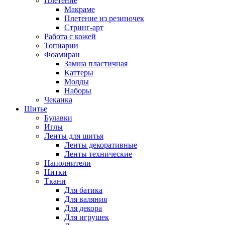
Плетение
Макраме
Плетение из резиночек
Стринг-арт
Работа с кожей
Топиарии
Фоамиран
Замша пластичная
Каттеры
Молды
Наборы
Чеканка
Шитье
Булавки
Иглы
Ленты для шитья
Ленты декоративные
Ленты технические
Наполнители
Нитки
Ткани
Для батика
Для валяния
Для декора
Для игрушек