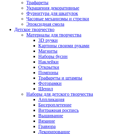
Трафареты
Украшения декоративные
Фурнитура для шкатулок
Часовые механизмы и стрелки
Эпоксидная смола
Детское творчество
Материалы для творчества
3D ручки
Картины своими руками
Магниты
Наборы бусин
Наклейки
Открытки
Помпоны
Трафареты и штампы
Фоторамки
Шенил
Наборы для детского творчества
Аппликация
Бисероплетение
Витражная роспись
Вышивание
Вязание
Гравюра
Декорирование