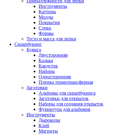
Принадлежности для лепки
Инструменты
Каттеры
Молды
Покрытия
Стеки
Формы
Тесто и масса для лепки
Скрапбукинг
Бумага
Двусторонняя
Калька
Кардсток
Наборы
Односторонняя
Пленка термотрансферная
Заготовки
Альбомы для скрапбукинга
Заготовки для открыток
Наборы для создания открыток
Фурнитура для альбомов
Инструменты
Дыроколы
Клей
Магниты