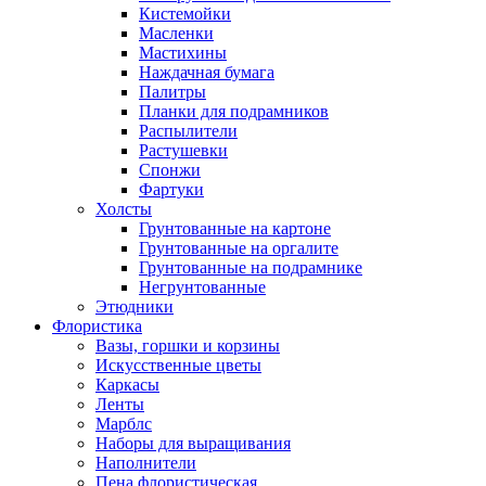
Кистемойки
Масленки
Мастихины
Наждачная бумага
Палитры
Планки для подрамников
Распылители
Растушевки
Спонжи
Фартуки
Холсты
Грунтованные на картоне
Грунтованные на оргалите
Грунтованные на подрамнике
Негрунтованные
Этюдники
Флористика
Вазы, горшки и корзины
Искусственные цветы
Каркасы
Ленты
Марблс
Наборы для выращивания
Наполнители
Пена флористическая