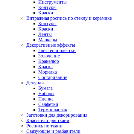
Инструменты
Контуры
Краски
Витражная роспись по стеклу и керамике
Контуры
Краски
Ленты
Маркеры
Декоративные эффекты
Глиттер и блестки
Золочение
Кракелюр
Краска
Морилка
Состаривание
Декупаж
Бумага
Наборы
Пленка
Салфетки
Термопластик
Заготовки для декорирования
Красители для ткани
Роспись по ткани
Связующие и разбавители