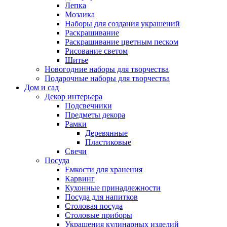
Лепка
Мозаика
Наборы для создания украшений
Раскрашивание
Раскрашивание цветным песком
Рисование светом
Шитье
Новогодние наборы для творчества
Подарочные наборы для творчества
Дом и сад
Декор интерьера
Подсвечники
Предметы декора
Рамки
Деревянные
Пластиковые
Свечи
Посуда
Емкости для хранения
Карвинг
Кухонные принадлежности
Посуда для напитков
Столовая посуда
Столовые приборы
Украшения кулинарных изделий