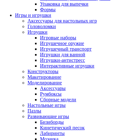
Упаковка для выпечки
Формы
Игры и игрушки
Аксессуары для настольных игр
Головоломки
Игрушки
Игровые наборы
Игрушечное оружие
Игрушечный транспорт
Игрушки для ванной
Игрушки-антистресс
Интерактивные игрушки
Конструкторы
Макетирование
Моделирование
Аксессуары
Румбоксы
Сборные модели
Настольные игры
Пазлы
Развивающие игры
Бизиборды
Кинетический песок
Лабиринты
Мозаика