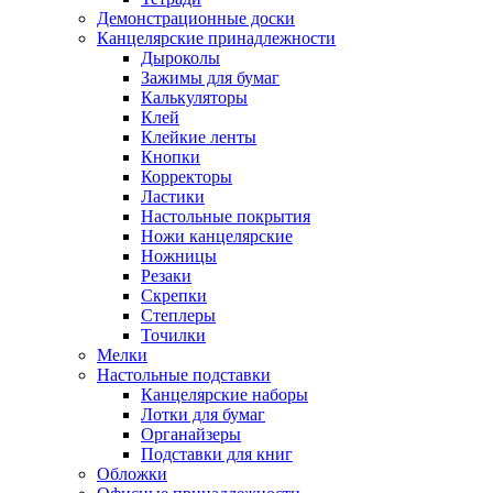
Демонстрационные доски
Канцелярские принадлежности
Дыроколы
Зажимы для бумаг
Калькуляторы
Клей
Клейкие ленты
Кнопки
Корректоры
Ластики
Настольные покрытия
Ножи канцелярские
Ножницы
Резаки
Скрепки
Степлеры
Точилки
Мелки
Настольные подставки
Канцелярские наборы
Лотки для бумаг
Органайзеры
Подставки для книг
Обложки