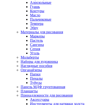
Аэрозольные
Гуашь
Контуры
Масло
Пальчиковые
Темпера
Эбру
Материалы для рисования
Маркеры
Пастель
Сангина
Сепия
Уголь
Мольберты
Наборы для художника
Наглядные пособия
Органайзеры
Папки
Пеналы
Тубусы
Панель МДФ грунтованная
Планшеты
Принадлежности для рисования
Аксессуары
Инструменты для натяжки холста