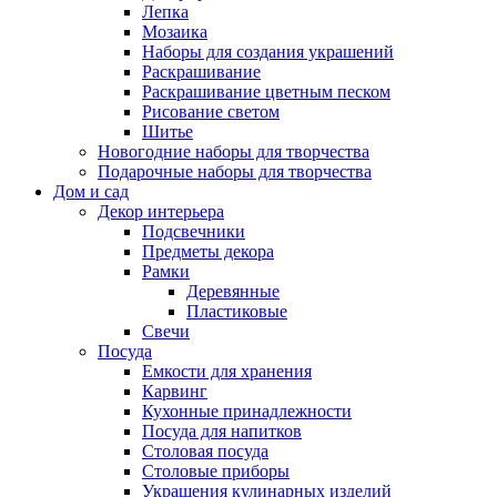
Лепка
Мозаика
Наборы для создания украшений
Раскрашивание
Раскрашивание цветным песком
Рисование светом
Шитье
Новогодние наборы для творчества
Подарочные наборы для творчества
Дом и сад
Декор интерьера
Подсвечники
Предметы декора
Рамки
Деревянные
Пластиковые
Свечи
Посуда
Емкости для хранения
Карвинг
Кухонные принадлежности
Посуда для напитков
Столовая посуда
Столовые приборы
Украшения кулинарных изделий