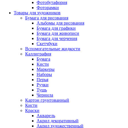
Фотобутафория
Фоторамки
Товары для художников
Бумага для рисования
Альбомы для рисования
Бумага для графики
Бумага для живописи
Бумага для черчения
Скетчбуки
Вспомогательные жидкости
Каллиграфия
Бумага
Кисти
Маркеры
Наборы
Перья
Ручки
Тушь
Чернила
Картон грунтованный
Кисти
Краски
Акварель
Акрил декоративный
Акрил художественный