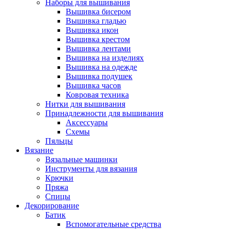
Наборы для вышивания
Вышивка бисером
Вышивка гладью
Вышивка икон
Вышивка крестом
Вышивка лентами
Вышивка на изделиях
Вышивка на одежде
Вышивка подушек
Вышивка часов
Ковровая техника
Нитки для вышивания
Принадлежности для вышивания
Аксессуары
Схемы
Пяльцы
Вязание
Вязальные машинки
Инструменты для вязания
Крючки
Пряжа
Спицы
Декорирование
Батик
Вспомогательные средства