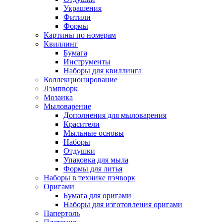
Украшения
Фитили
Формы
Картины по номерам
Квиллинг
Бумага
Инструменты
Наборы для квиллинга
Коллекционирование
Лэмпворк
Мозаика
Мыловарение
Дополнения для мыловарения
Красители
Мыльные основы
Наборы
Отдушки
Упаковка для мыла
Формы для литья
Наборы в технике пэчворк
Оригами
Бумага для оригами
Наборы для изготовления оригами
Папертоль