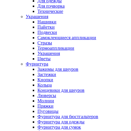
Для одежды
Для пэчворка
Технические
Украшения
Нашивки
Пайетки
Подвески
Самоклеющиеся аппликации
Стразы
Термоаппликации
Украшения
Цветы
Фурнитура
Зажимы для шнуров
Застежки
Кнопки
Кольца
Концевики для шнуров
Люверсы
Молнии
Пряжки
Пуговицы
Фурнитура для бюстгальтеров
Фурнитура для одежды
Фурнитура для сумок