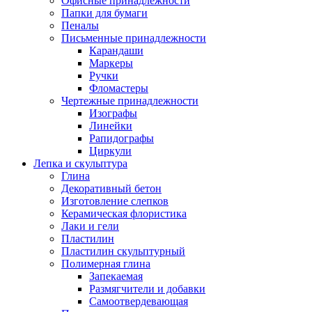
Офисные принадлежности
Папки для бумаги
Пеналы
Письменные принадлежности
Карандаши
Маркеры
Ручки
Фломастеры
Чертежные принадлежности
Изографы
Линейки
Рапидографы
Циркули
Лепка и скульптура
Глина
Декоративный бетон
Изготовление слепков
Керамическая флористика
Лаки и гели
Пластилин
Пластилин скульптурный
Полимерная глина
Запекаемая
Размягчители и добавки
Самоотвердевающая