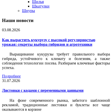
Шилья
Шкатулки
Шнуры
Наши новости
03.08.2026
Как вырастить кукурузу с высокой регулярностью
урожая: секреты выбора гибридов и агротехники
Выращивание кукурузы требует правильного выбора
гибрида, устойчивого к климату и болезням, а также
соблюдения технологии посева. Разбираем ключевые факторы
успеха.
Подробнее
31.07.2026
Листовки c кодами с переменными данными
На фоне современного рынка, забитого шаблонной
рекламой, традиционные листовки и буклеты все чаще
оказываются в корзине