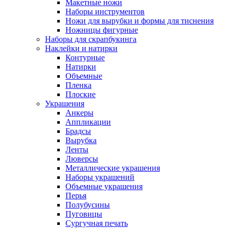
Макетные ножи
Наборы инструментов
Ножи для вырубки и формы для тиснения
Ножницы фигурные
Наборы для скрапбукинга
Наклейки и натирки
Контурные
Натирки
Объемные
Пленка
Плоские
Украшения
Анкеры
Аппликации
Брадсы
Вырубка
Ленты
Люверсы
Металлические украшения
Наборы украшений
Объемные украшения
Перья
Полубусины
Пуговицы
Сургучная печать