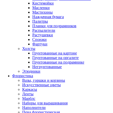
Кистемойки
Масленки
Мастихины
Наждачная бумага
Палитры
Планки для подрамников
Распылители
Растушевки
Спонжи
Фартуки
Холсты
Грунтованные на картоне
Грунтованные на оргалите
Грунтованные на подрамнике
Негрунтованные
Этюдники
Флористика
Вазы, горшки и корзины
Искусственные цветы
Каркасы
Ленты
Марблс
Наборы для выращивания
Наполнители
Пена флористическая