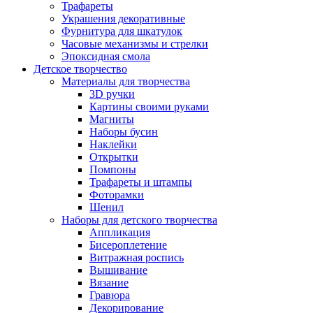
Трафареты
Украшения декоративные
Фурнитура для шкатулок
Часовые механизмы и стрелки
Эпоксидная смола
Детское творчество
Материалы для творчества
3D ручки
Картины своими руками
Магниты
Наборы бусин
Наклейки
Открытки
Помпоны
Трафареты и штампы
Фоторамки
Шенил
Наборы для детского творчества
Аппликация
Бисероплетение
Витражная роспись
Вышивание
Вязание
Гравюра
Декорирование