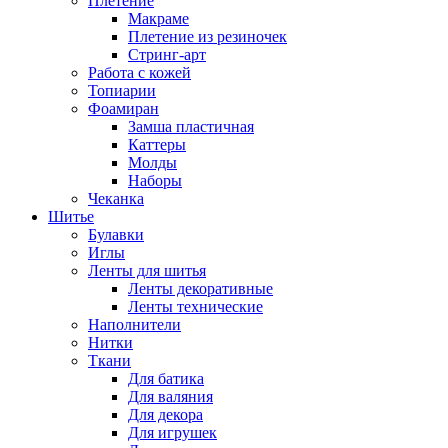
Плетение
Макраме
Плетение из резиночек
Стринг-арт
Работа с кожей
Топиарии
Фоамиран
Замша пластичная
Каттеры
Молды
Наборы
Чеканка
Шитье
Булавки
Иглы
Ленты для шитья
Ленты декоративные
Ленты технические
Наполнители
Нитки
Ткани
Для батика
Для валяния
Для декора
Для игрушек