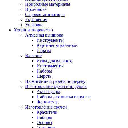
Природные материалы
Проволока
Садовая миниатюра
Украшения
Упаковка
Хобби и творчество
Алмазная вышивка
Инструменты
Картины мозаичные
Стразы
Валяние
Иглы для валяния
Инструменты
Наборы
Шерсть
Выжигание и резьба по дереву
Изготовление кукол и игрушек
Аксессуары
Наборы для шитья игрушек
Фурнитура
Изготовление свечей
Красители
Наборы
Основы
Отдушки