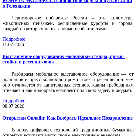
КОМЕТА ЭКСПРЕСС: Скоростной морской путь из Сочи
в Геленджик
Черноморское побережье России – это километры
живописных пейзажей, бесчисленные курорты и города,
каждый из которых манит своими особенностями
Подробнее
11.07.2026
Выставочное оборудование: мобильные стенды, промо-
стойки и ресепшн-зоны
Разбираем мобильное выставочное оборудование — от
ролл-апов и пресс-воллов до промо-стоек и ресепшн-зон: чем
оно отличается от капитальных стендов, каким требованиям
отвечает и как подобрать комплект под свою задачу и бюджет.
Подробнее
08.07.2026
Открытки Онлайн: Как Выбрать Идеальное Поздравление
В эпоху цифровых технологий традиционные бумажные
открытки уступают место своим электронным аналогам