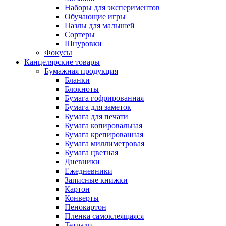
Наборы для экспериментов
Обучающие игры
Пазлы для малышей
Сортеры
Шнуровки
Фокусы
Канцелярские товары
Бумажная продукция
Бланки
Блокноты
Бумага гофрированная
Бумага для заметок
Бумага для печати
Бумага копировальная
Бумага крепированная
Бумага миллиметровая
Бумага цветная
Дневники
Ежедневники
Записные книжки
Картон
Конверты
Пенокартон
Пленка самоклеящаяся
Тетради