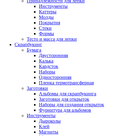
Принадлежности для лепки
Инструменты
Каттеры
Молды
Покрытия
Стеки
Формы
Тесто и масса для лепки
Скрапбукинг
Бумага
Двусторонняя
Калька
Кардсток
Наборы
Односторонняя
Пленка термотрансферная
Заготовки
Альбомы для скрапбукинга
Заготовки для открыток
Наборы для создания открыток
Фурнитура для альбомов
Инструменты
Дыроколы
Клей
Магниты