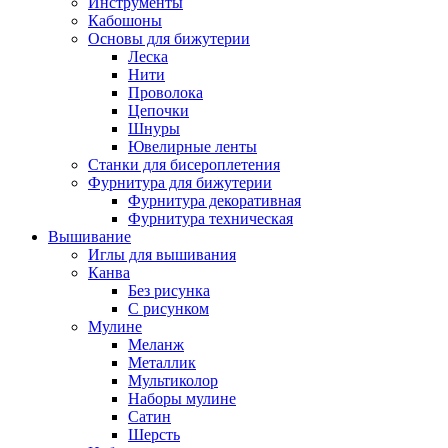
Инструменты
Кабошоны
Основы для бижутерии
Леска
Нити
Проволока
Цепочки
Шнуры
Ювелирные ленты
Станки для бисероплетения
Фурнитура для бижутерии
Фурнитура декоративная
Фурнитура техническая
Вышивание
Иглы для вышивания
Канва
Без рисунка
С рисунком
Мулине
Меланж
Металлик
Мультиколор
Наборы мулине
Сатин
Шерсть