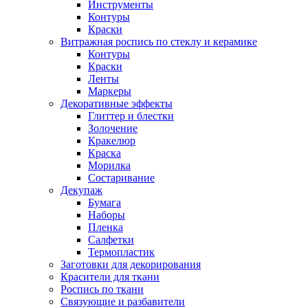
Инструменты
Контуры
Краски
Витражная роспись по стеклу и керамике
Контуры
Краски
Ленты
Маркеры
Декоративные эффекты
Глиттер и блестки
Золочение
Кракелюр
Краска
Морилка
Состаривание
Декупаж
Бумага
Наборы
Пленка
Салфетки
Термопластик
Заготовки для декорирования
Красители для ткани
Роспись по ткани
Связующие и разбавители