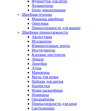
Фурнитура для штор
Хольнитены
Цепи декоративные
Швейная техника
Машины швейные
Оверлоки
Принадлежности для машин
Швейные принадлежности
Аксессуары
Игольницы
Измерительные ленты
Инструменты
Клеевые пистолеты
Лекала
Линейки
Лупы
Манекены
Маты для резки
Наборы для шитья
Наперстки
Ножи раскройные
Ножницы
Органайзеры
Принадлежности для кроя
Светильники