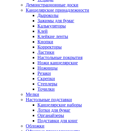
Демонстрационные доски
Канцелярские принадлежности
Дыроколы
Зажимы для бумаг
Калькуляторы
Клей
Клейкие ленты
Кнопки
Корректоры
Ластики
Настольные покрытия
Ножи канцелярские
Ножницы
Резаки
Скрепки
Степлеры
Точилки
Мелки
Настольные подставки
Канцелярские наборы
Лотки для бумаг
Органайзеры
Подставки для книг
Обложки