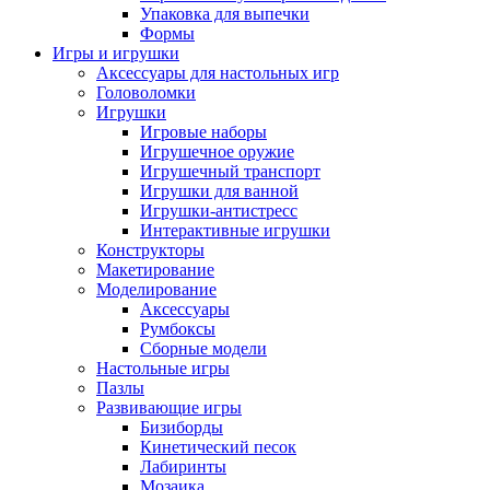
Упаковка для выпечки
Формы
Игры и игрушки
Аксессуары для настольных игр
Головоломки
Игрушки
Игровые наборы
Игрушечное оружие
Игрушечный транспорт
Игрушки для ванной
Игрушки-антистресс
Интерактивные игрушки
Конструкторы
Макетирование
Моделирование
Аксессуары
Румбоксы
Сборные модели
Настольные игры
Пазлы
Развивающие игры
Бизиборды
Кинетический песок
Лабиринты
Мозаика