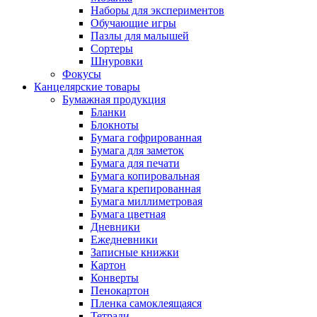
Наборы для экспериментов
Обучающие игры
Пазлы для малышей
Сортеры
Шнуровки
Фокусы
Канцелярские товары
Бумажная продукция
Бланки
Блокноты
Бумага гофрированная
Бумага для заметок
Бумага для печати
Бумага копировальная
Бумага крепированная
Бумага миллиметровая
Бумага цветная
Дневники
Ежедневники
Записные книжки
Картон
Конверты
Пенокартон
Пленка самоклеящаяся
Тетради