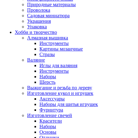
Природные материалы
Проволока
Садовая миниатюра
Украшения
Упаковка
Хобби и творчество
Алмазная вышивка
Инструменты
Картины мозаичные
Стразы
Валяние
Иглы для валяния
Инструменты
Наборы
Шерсть
Выжигание и резьба по дереву
Изготовление кукол и игрушек
Аксессуары
Наборы для шитья игрушек
Фурнитура
Изготовление свечей
Красители
Наборы
Основы
Отдушки