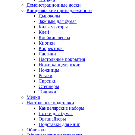
Демонстрационные доски
Канцелярские принадлежности
Дыроколы
Зажимы для бумаг
Калькуляторы
Клей
Клейкие ленты
Кнопки
Корректоры
Ластики
Настольные покрытия
Ножи канцелярские
Ножницы
Резаки
Скрепки
Степлеры
Точилки
Мелки
Настольные подставки
Канцелярские наборы
Лотки для бумаг
Органайзеры
Подставки для книг
Обложки