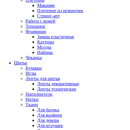
Плетение
Макраме
Плетение из резиночек
Стринг-арт
Работа с кожей
Топиарии
Фоамиран
Замша пластичная
Каттеры
Молды
Наборы
Чеканка
Шитье
Булавки
Иглы
Ленты для шитья
Ленты декоративные
Ленты технические
Наполнители
Нитки
Ткани
Для батика
Для валяния
Для декора
Для игрушек