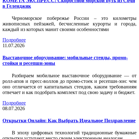
КОМЕТА ЭКСПРЕСС: Скоростной морской путь из Сочи
в Геленджик
Черноморское побережье России – это километры
живописных пейзажей, бесчисленные курорты и города,
каждый из которых манит своими особенностями
Подробнее
11.07.2026
Выставочное оборудование: мобильные стенды, промо-
стойки и ресепшн-зоны
Разбираем мобильное выставочное оборудование — от
ролл-апов и пресс-воллов до промо-стоек и ресепшн-зон: чем
оно отличается от капитальных стендов, каким требованиям
отвечает и как подобрать комплект под свою задачу и бюджет.
Подробнее
08.07.2026
Открытки Онлайн: Как Выбрать Идеальное Поздравление
В эпоху цифровых технологий традиционные бумажные
открытки уступают место своим электронным аналогам