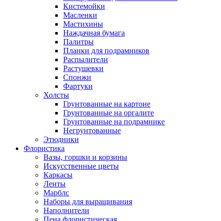
Кистемойки
Масленки
Мастихины
Наждачная бумага
Палитры
Планки для подрамников
Распылители
Растушевки
Спонжи
Фартуки
Холсты
Грунтованные на картоне
Грунтованные на оргалите
Грунтованные на подрамнике
Негрунтованные
Этюдники
Флористика
Вазы, горшки и корзины
Искусственные цветы
Каркасы
Ленты
Марблс
Наборы для выращивания
Наполнители
Пена флористическая