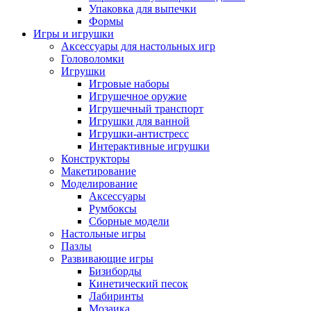
Упаковка для выпечки
Формы
Игры и игрушки
Аксессуары для настольных игр
Головоломки
Игрушки
Игровые наборы
Игрушечное оружие
Игрушечный транспорт
Игрушки для ванной
Игрушки-антистресс
Интерактивные игрушки
Конструкторы
Макетирование
Моделирование
Аксессуары
Румбоксы
Сборные модели
Настольные игры
Пазлы
Развивающие игры
Бизиборды
Кинетический песок
Лабиринты
Мозаика