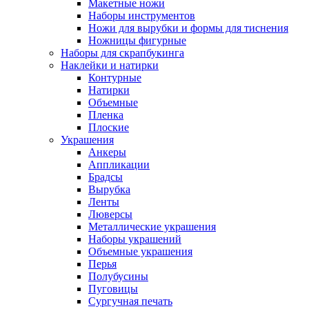
Макетные ножи
Наборы инструментов
Ножи для вырубки и формы для тиснения
Ножницы фигурные
Наборы для скрапбукинга
Наклейки и натирки
Контурные
Натирки
Объемные
Пленка
Плоские
Украшения
Анкеры
Аппликации
Брадсы
Вырубка
Ленты
Люверсы
Металлические украшения
Наборы украшений
Объемные украшения
Перья
Полубусины
Пуговицы
Сургучная печать