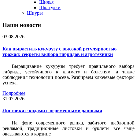
Шилья
Шкатулки
Шнуры
Наши новости
03.08.2026
Как вырастить кукурузу с высокой регулярностью
урожая: секреты выбора гибридов и агротехники
Выращивание кукурузы требует правильного выбора
гибрида, устойчивого к климату и болезням, а также
соблюдения технологии посева. Разбираем ключевые факторы
успеха.
Подробнее
31.07.2026
Листовки c кодами с переменными данными
На фоне современного рынка, забитого шаблонной
рекламой, традиционные листовки и буклеты все чаще
оказываются в корзине