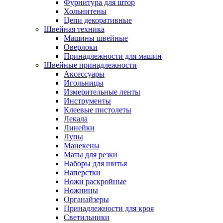
Фурнитура для штор
Хольнитены
Цепи декоративные
Швейная техника
Машины швейные
Оверлоки
Принадлежности для машин
Швейные принадлежности
Аксессуары
Игольницы
Измерительные ленты
Инструменты
Клеевые пистолеты
Лекала
Линейки
Лупы
Манекены
Маты для резки
Наборы для шитья
Наперстки
Ножи раскройные
Ножницы
Органайзеры
Принадлежности для кроя
Светильники