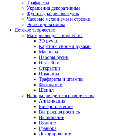
Трафареты
Украшения декоративные
Фурнитура для шкатулок
Часовые механизмы и стрелки
Эпоксидная смола
Детское творчество
Материалы для творчества
3D ручки
Картины своими руками
Магниты
Наборы бусин
Наклейки
Открытки
Помпоны
Трафареты и штампы
Фоторамки
Шенил
Наборы для детского творчества
Аппликация
Бисероплетение
Витражная роспись
Вышивание
Вязание
Гравюра
Декорирование