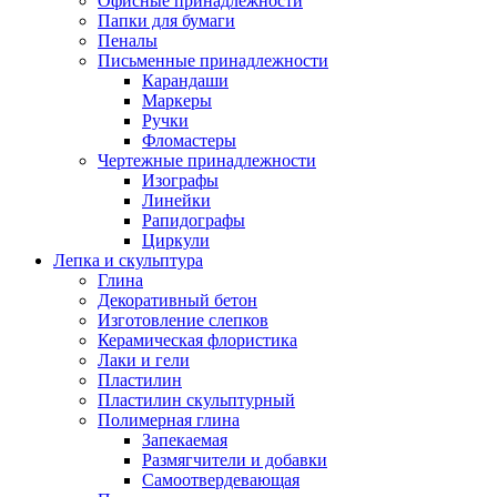
Офисные принадлежности
Папки для бумаги
Пеналы
Письменные принадлежности
Карандаши
Маркеры
Ручки
Фломастеры
Чертежные принадлежности
Изографы
Линейки
Рапидографы
Циркули
Лепка и скульптура
Глина
Декоративный бетон
Изготовление слепков
Керамическая флористика
Лаки и гели
Пластилин
Пластилин скульптурный
Полимерная глина
Запекаемая
Размягчители и добавки
Самоотвердевающая