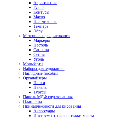
Аэрозольные
Гуашь
Контуры
Масло
Пальчиковые
Темпера
Эбру
Материалы для рисования
Маркеры
Пастель
Сангина
Сепия
Уголь
Мольберты
Наборы для художника
Наглядные пособия
Органайзеры
Папки
Пеналы
Тубусы
Панель МДФ грунтованная
Планшеты
Принадлежности для рисования
Аксессуары
Инструменты для натяжки холста