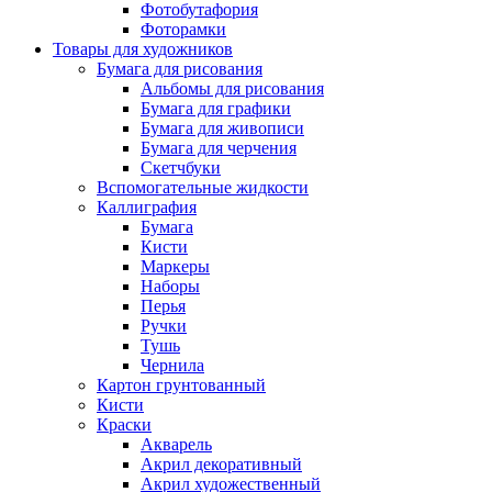
Фотобутафория
Фоторамки
Товары для художников
Бумага для рисования
Альбомы для рисования
Бумага для графики
Бумага для живописи
Бумага для черчения
Скетчбуки
Вспомогательные жидкости
Каллиграфия
Бумага
Кисти
Маркеры
Наборы
Перья
Ручки
Тушь
Чернила
Картон грунтованный
Кисти
Краски
Акварель
Акрил декоративный
Акрил художественный