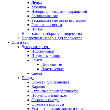
Лепка
Мозаика
Наборы для создания украшений
Раскрашивание
Раскрашивание цветным песком
Рисование светом
Шитье
Новогодние наборы для творчества
Подарочные наборы для творчества
Дом и сад
Декор интерьера
Подсвечники
Предметы декора
Рамки
Деревянные
Пластиковые
Свечи
Посуда
Емкости для хранения
Карвинг
Кухонные принадлежности
Посуда для напитков
Столовая посуда
Столовые приборы
Украшения кулинарных изделий