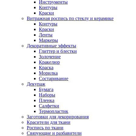
Инструменты
Контуры
Краски
Витражная роспись по стеклу и керамике
Контуры
Краски
Ленты
Маркеры
Декоративные эффекты
Глиттер и блестки
Золочение
Кракелюр
Краска
Морилка
Состаривание
Декупаж
Бумага
Наборы
Пленка
Салфетки
Термопластик
Заготовки для декорирования
Красители для ткани
Роспись по ткани
Связующие и разбавители