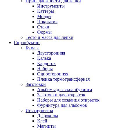
Принадлежности для лепки
Инструменты
Каттеры
Молды
Покрытия
Стеки
Формы
Тесто и масса для лепки
Скрапбукинг
Бумага
Двусторонняя
Калька
Кардсток
Наборы
Односторонняя
Пленка термотрансферная
Заготовки
Альбомы для скрапбукинга
Заготовки для открыток
Наборы для создания открыток
Фурнитура для альбомов
Инструменты
Дыроколы
Клей
Магниты