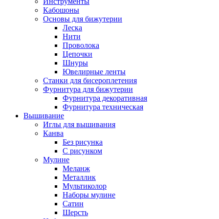
Инструменты
Кабошоны
Основы для бижутерии
Леска
Нити
Проволока
Цепочки
Шнуры
Ювелирные ленты
Станки для бисероплетения
Фурнитура для бижутерии
Фурнитура декоративная
Фурнитура техническая
Вышивание
Иглы для вышивания
Канва
Без рисунка
С рисунком
Мулине
Меланж
Металлик
Мультиколор
Наборы мулине
Сатин
Шерсть