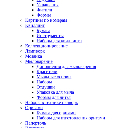
Украшения
Фитили
Формы
Картины по номерам
Квиллинг
Бумага
Инструменты
Наборы для квиллинга
Коллекционирование
Лэмпворк
Мозаика
Мыловарение
Дополнения для мыловарения
Красители
Мыльные основы
Наборы
Отдушки
Упаковка для мыла
Формы для литья
Наборы в технике пэчворк
Оригами
Бумага для оригами
Наборы для изготовления оригами
Папертоль