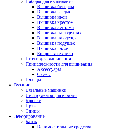
Наборы для вышивания
Вышивка бисером
Вышивка гладью
Вышивка икон
Вышивка крестом
Вышивка лентами
Вышивка на изделиях
Вышивка на одежде
Вышивка подушек
Вышивка часов
Ковровая техника
Нитки для вышивания
Принадлежности для вышивания
Аксессуары
Схемы
Пяльцы
Вязание
Вязальные машинки
Инструменты для вязания
Крючки
Пряжа
Спицы
Декорирование
Батик
Вспомогательные средства