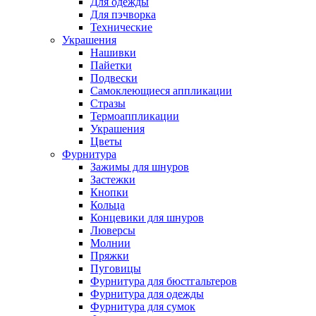
Для одежды
Для пэчворка
Технические
Украшения
Нашивки
Пайетки
Подвески
Самоклеющиеся аппликации
Стразы
Термоаппликации
Украшения
Цветы
Фурнитура
Зажимы для шнуров
Застежки
Кнопки
Кольца
Концевики для шнуров
Люверсы
Молнии
Пряжки
Пуговицы
Фурнитура для бюстгальтеров
Фурнитура для одежды
Фурнитура для сумок