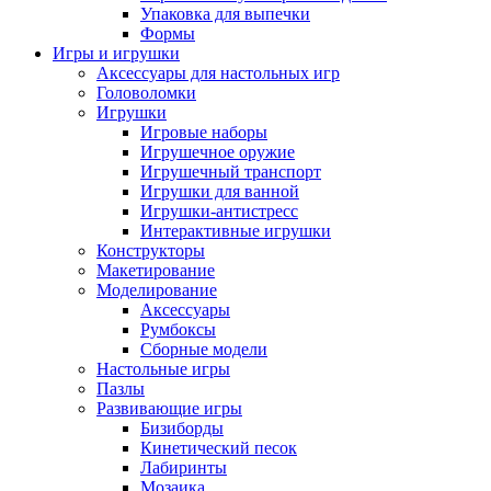
Упаковка для выпечки
Формы
Игры и игрушки
Аксессуары для настольных игр
Головоломки
Игрушки
Игровые наборы
Игрушечное оружие
Игрушечный транспорт
Игрушки для ванной
Игрушки-антистресс
Интерактивные игрушки
Конструкторы
Макетирование
Моделирование
Аксессуары
Румбоксы
Сборные модели
Настольные игры
Пазлы
Развивающие игры
Бизиборды
Кинетический песок
Лабиринты
Мозаика