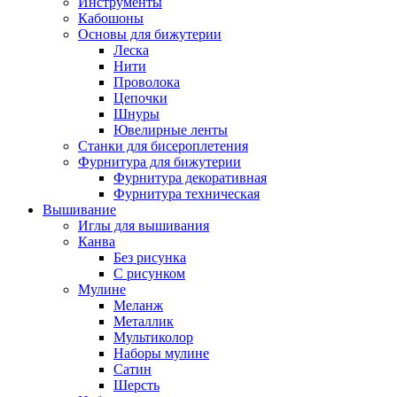
Инструменты
Кабошоны
Основы для бижутерии
Леска
Нити
Проволока
Цепочки
Шнуры
Ювелирные ленты
Станки для бисероплетения
Фурнитура для бижутерии
Фурнитура декоративная
Фурнитура техническая
Вышивание
Иглы для вышивания
Канва
Без рисунка
С рисунком
Мулине
Меланж
Металлик
Мультиколор
Наборы мулине
Сатин
Шерсть