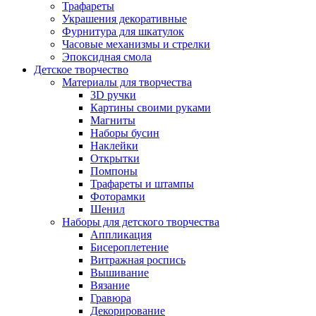
Трафареты
Украшения декоративные
Фурнитура для шкатулок
Часовые механизмы и стрелки
Эпоксидная смола
Детское творчество
Материалы для творчества
3D ручки
Картины своими руками
Магниты
Наборы бусин
Наклейки
Открытки
Помпоны
Трафареты и штампы
Фоторамки
Шенил
Наборы для детского творчества
Аппликация
Бисероплетение
Витражная роспись
Вышивание
Вязание
Гравюра
Декорирование