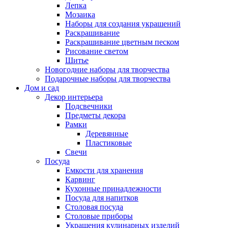
Лепка
Мозаика
Наборы для создания украшений
Раскрашивание
Раскрашивание цветным песком
Рисование светом
Шитье
Новогодние наборы для творчества
Подарочные наборы для творчества
Дом и сад
Декор интерьера
Подсвечники
Предметы декора
Рамки
Деревянные
Пластиковые
Свечи
Посуда
Емкости для хранения
Карвинг
Кухонные принадлежности
Посуда для напитков
Столовая посуда
Столовые приборы
Украшения кулинарных изделий