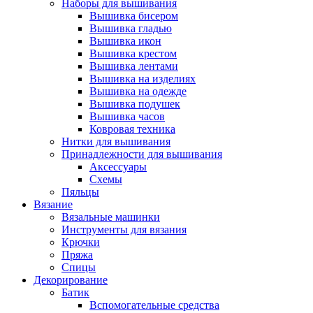
Наборы для вышивания
Вышивка бисером
Вышивка гладью
Вышивка икон
Вышивка крестом
Вышивка лентами
Вышивка на изделиях
Вышивка на одежде
Вышивка подушек
Вышивка часов
Ковровая техника
Нитки для вышивания
Принадлежности для вышивания
Аксессуары
Схемы
Пяльцы
Вязание
Вязальные машинки
Инструменты для вязания
Крючки
Пряжа
Спицы
Декорирование
Батик
Вспомогательные средства