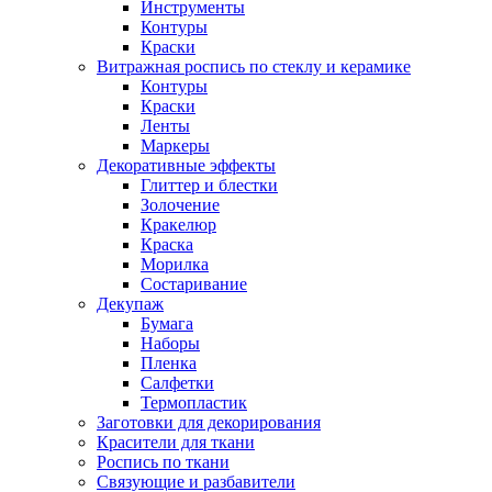
Инструменты
Контуры
Краски
Витражная роспись по стеклу и керамике
Контуры
Краски
Ленты
Маркеры
Декоративные эффекты
Глиттер и блестки
Золочение
Кракелюр
Краска
Морилка
Состаривание
Декупаж
Бумага
Наборы
Пленка
Салфетки
Термопластик
Заготовки для декорирования
Красители для ткани
Роспись по ткани
Связующие и разбавители