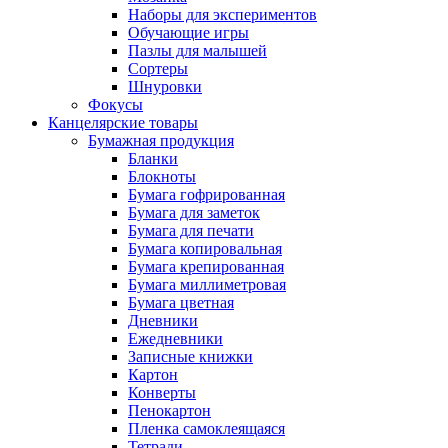
Наборы для экспериментов
Обучающие игры
Пазлы для малышей
Сортеры
Шнуровки
Фокусы
Канцелярские товары
Бумажная продукция
Бланки
Блокноты
Бумага гофрированная
Бумага для заметок
Бумага для печати
Бумага копировальная
Бумага крепированная
Бумага миллиметровая
Бумага цветная
Дневники
Ежедневники
Записные книжки
Картон
Конверты
Пенокартон
Пленка самоклеящаяся
Тетради