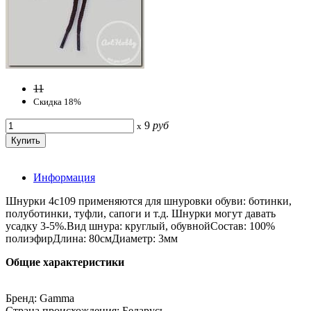
11
Скидка 18%
9
руб
x
Информация
Шнурки 4с109 применяются для шнуровки обуви: ботинки,
полуботинки, туфли, сапоги и т.д. Шнурки могут давать
усадку 3-5%.Вид шнура: круглый, обувнойСостав: 100%
полиэфирДлина: 80смДиаметр: 3мм
Общие характеристики
Бренд: Gamma
Страна происхождения: Беларусь