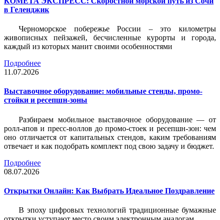
КОМЕТА ЭКСПРЕСС: Скоростной морской путь из Сочи
в Геленджик
Черноморское побережье России – это километры
живописных пейзажей, бесчисленные курорты и города,
каждый из которых манит своими особенностями
Подробнее
11.07.2026
Выставочное оборудование: мобильные стенды, промо-
стойки и ресепшн-зоны
Разбираем мобильное выставочное оборудование — от
ролл-апов и пресс-воллов до промо-стоек и ресепшн-зон: чем
оно отличается от капитальных стендов, каким требованиям
отвечает и как подобрать комплект под свою задачу и бюджет.
Подробнее
08.07.2026
Открытки Онлайн: Как Выбрать Идеальное Поздравление
В эпоху цифровых технологий традиционные бумажные
открытки уступают место своим электронным аналогам