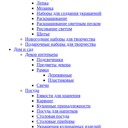
Лепка
Мозаика
Наборы для создания украшений
Раскрашивание
Раскрашивание цветным песком
Рисование светом
Шитье
Новогодние наборы для творчества
Подарочные наборы для творчества
Дом и сад
Декор интерьера
Подсвечники
Предметы декора
Рамки
Деревянные
Пластиковые
Свечи
Посуда
Емкости для хранения
Карвинг
Кухонные принадлежности
Посуда для напитков
Столовая посуда
Столовые приборы
Украшения кулинарных изделий