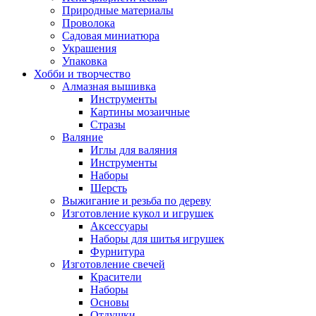
Природные материалы
Проволока
Садовая миниатюра
Украшения
Упаковка
Хобби и творчество
Алмазная вышивка
Инструменты
Картины мозаичные
Стразы
Валяние
Иглы для валяния
Инструменты
Наборы
Шерсть
Выжигание и резьба по дереву
Изготовление кукол и игрушек
Аксессуары
Наборы для шитья игрушек
Фурнитура
Изготовление свечей
Красители
Наборы
Основы
Отдушки