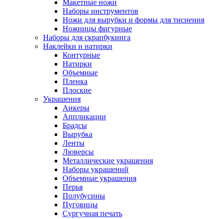
Макетные ножи
Наборы инструментов
Ножи для вырубки и формы для тиснения
Ножницы фигурные
Наборы для скрапбукинга
Наклейки и натирки
Контурные
Натирки
Объемные
Пленка
Плоские
Украшения
Анкеры
Аппликации
Брадсы
Вырубка
Ленты
Люверсы
Металлические украшения
Наборы украшений
Объемные украшения
Перья
Полубусины
Пуговицы
Сургучная печать