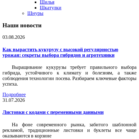
Шилья
Шкатулки
Шнуры
Наши новости
03.08.2026
Как вырастить кукурузу с высокой регулярностью
урожая: секреты выбора гибридов и агротехники
Выращивание кукурузы требует правильного выбора
гибрида, устойчивого к климату и болезням, а также
соблюдения технологии посева. Разбираем ключевые факторы
успеха.
Подробнее
31.07.2026
Листовки c кодами с переменными данными
На фоне современного рынка, забитого шаблонной
рекламой, традиционные листовки и буклеты все чаще
оказываются в корзине