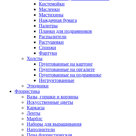
Кистемойки
Масленки
Мастихины
Наждачная бумага
Палитры
Планки для подрамников
Распылители
Растушевки
Спонжи
Фартуки
Холсты
Грунтованные на картоне
Грунтованные на оргалите
Грунтованные на подрамнике
Негрунтованные
Этюдники
Флористика
Вазы, горшки и корзины
Искусственные цветы
Каркасы
Ленты
Марблс
Наборы для выращивания
Наполнители
Пена флористическая