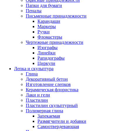
Офисные принадлежности
Папки для бумаги
Пеналы
Письменные принадлежности
Карандаши
Маркеры
Ручки
Фломастеры
Чертежные принадлежности
Изографы
Линейки
Рапидографы
Циркули
Лепка и скульптура
Глина
Декоративный бетон
Изготовление слепков
Керамическая флористика
Лаки и гели
Пластилин
Пластилин скульптурный
Полимерная глина
Запекаемая
Размягчители и добавки
Самоотвердевающая