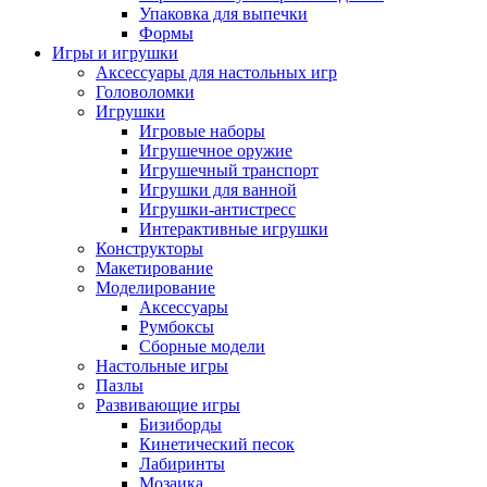
Упаковка для выпечки
Формы
Игры и игрушки
Аксессуары для настольных игр
Головоломки
Игрушки
Игровые наборы
Игрушечное оружие
Игрушечный транспорт
Игрушки для ванной
Игрушки-антистресс
Интерактивные игрушки
Конструкторы
Макетирование
Моделирование
Аксессуары
Румбоксы
Сборные модели
Настольные игры
Пазлы
Развивающие игры
Бизиборды
Кинетический песок
Лабиринты
Мозаика