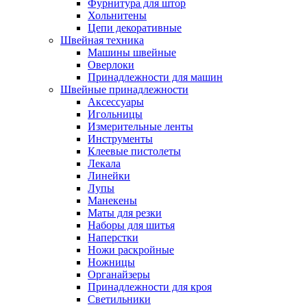
Фурнитура для штор
Хольнитены
Цепи декоративные
Швейная техника
Машины швейные
Оверлоки
Принадлежности для машин
Швейные принадлежности
Аксессуары
Игольницы
Измерительные ленты
Инструменты
Клеевые пистолеты
Лекала
Линейки
Лупы
Манекены
Маты для резки
Наборы для шитья
Наперстки
Ножи раскройные
Ножницы
Органайзеры
Принадлежности для кроя
Светильники