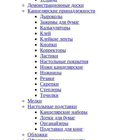
Демонстрационные доски
Канцелярские принадлежности
Дыроколы
Зажимы для бумаг
Калькуляторы
Клей
Клейкие ленты
Кнопки
Корректоры
Ластики
Настольные покрытия
Ножи канцелярские
Ножницы
Резаки
Скрепки
Степлеры
Точилки
Мелки
Настольные подставки
Канцелярские наборы
Лотки для бумаг
Органайзеры
Подставки для книг
Обложки