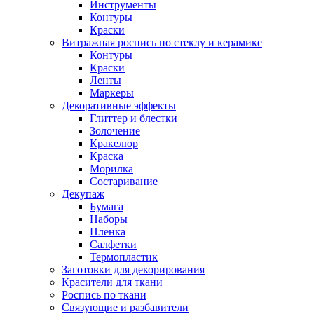
Инструменты
Контуры
Краски
Витражная роспись по стеклу и керамике
Контуры
Краски
Ленты
Маркеры
Декоративные эффекты
Глиттер и блестки
Золочение
Кракелюр
Краска
Морилка
Состаривание
Декупаж
Бумага
Наборы
Пленка
Салфетки
Термопластик
Заготовки для декорирования
Красители для ткани
Роспись по ткани
Связующие и разбавители