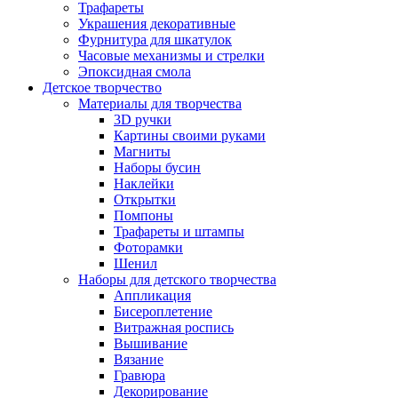
Трафареты
Украшения декоративные
Фурнитура для шкатулок
Часовые механизмы и стрелки
Эпоксидная смола
Детское творчество
Материалы для творчества
3D ручки
Картины своими руками
Магниты
Наборы бусин
Наклейки
Открытки
Помпоны
Трафареты и штампы
Фоторамки
Шенил
Наборы для детского творчества
Аппликация
Бисероплетение
Витражная роспись
Вышивание
Вязание
Гравюра
Декорирование