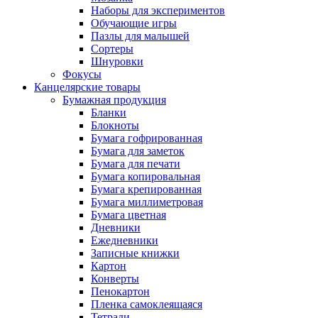
Наборы для экспериментов
Обучающие игры
Пазлы для малышей
Сортеры
Шнуровки
Фокусы
Канцелярские товары
Бумажная продукция
Бланки
Блокноты
Бумага гофрированная
Бумага для заметок
Бумага для печати
Бумага копировальная
Бумага крепированная
Бумага миллиметровая
Бумага цветная
Дневники
Ежедневники
Записные книжки
Картон
Конверты
Пенокартон
Пленка самоклеящаяся
Тетради