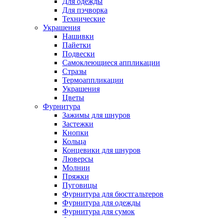
Для одежды
Для пэчворка
Технические
Украшения
Нашивки
Пайетки
Подвески
Самоклеющиеся аппликации
Стразы
Термоаппликации
Украшения
Цветы
Фурнитура
Зажимы для шнуров
Застежки
Кнопки
Кольца
Концевики для шнуров
Люверсы
Молнии
Пряжки
Пуговицы
Фурнитура для бюстгальтеров
Фурнитура для одежды
Фурнитура для сумок