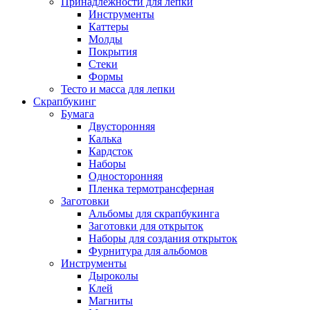
Принадлежности для лепки
Инструменты
Каттеры
Молды
Покрытия
Стеки
Формы
Тесто и масса для лепки
Скрапбукинг
Бумага
Двусторонняя
Калька
Кардсток
Наборы
Односторонняя
Пленка термотрансферная
Заготовки
Альбомы для скрапбукинга
Заготовки для открыток
Наборы для создания открыток
Фурнитура для альбомов
Инструменты
Дыроколы
Клей
Магниты