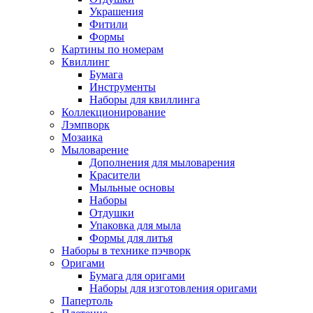
Украшения
Фитили
Формы
Картины по номерам
Квиллинг
Бумага
Инструменты
Наборы для квиллинга
Коллекционирование
Лэмпворк
Мозаика
Мыловарение
Дополнения для мыловарения
Красители
Мыльные основы
Наборы
Отдушки
Упаковка для мыла
Формы для литья
Наборы в технике пэчворк
Оригами
Бумага для оригами
Наборы для изготовления оригами
Папертоль