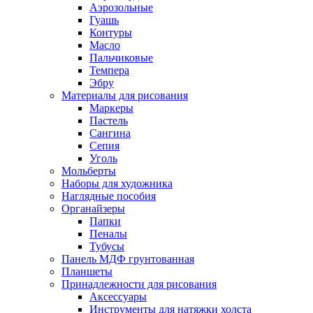
Аэрозольные
Гуашь
Контуры
Масло
Пальчиковые
Темпера
Эбру
Материалы для рисования
Маркеры
Пастель
Сангина
Сепия
Уголь
Мольберты
Наборы для художника
Наглядные пособия
Органайзеры
Папки
Пеналы
Тубусы
Панель МДФ грунтованная
Планшеты
Принадлежности для рисования
Аксессуары
Инструменты для натяжки холста