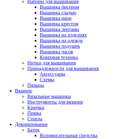
Наборы для вышивания
Вышивка бисером
Вышивка гладью
Вышивка икон
Вышивка крестом
Вышивка лентами
Вышивка на изделиях
Вышивка на одежде
Вышивка подушек
Вышивка часов
Ковровая техника
Нитки для вышивания
Принадлежности для вышивания
Аксессуары
Схемы
Пяльцы
Вязание
Вязальные машинки
Инструменты для вязания
Крючки
Пряжа
Спицы
Декорирование
Батик
Вспомогательные средства