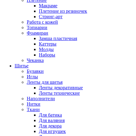
Плетение
Макраме
Плетение из резиночек
Стринг-арт
Работа с кожей
Топиарии
Фоамиран
Замша пластичная
Каттеры
Молды
Наборы
Чеканка
Шитье
Булавки
Иглы
Ленты для шитья
Ленты декоративные
Ленты технические
Наполнители
Нитки
Ткани
Для батика
Для валяния
Для декора
Для игрушек