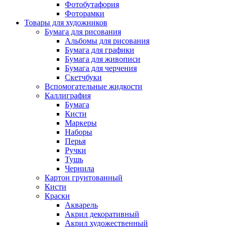
Фотобутафория
Фоторамки
Товары для художников
Бумага для рисования
Альбомы для рисования
Бумага для графики
Бумага для живописи
Бумага для черчения
Скетчбуки
Вспомогательные жидкости
Каллиграфия
Бумага
Кисти
Маркеры
Наборы
Перья
Ручки
Тушь
Чернила
Картон грунтованный
Кисти
Краски
Акварель
Акрил декоративный
Акрил художественный