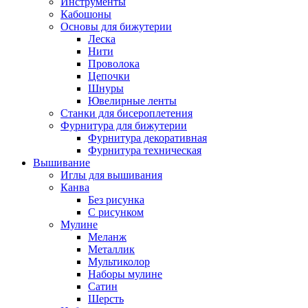
Инструменты
Кабошоны
Основы для бижутерии
Леска
Нити
Проволока
Цепочки
Шнуры
Ювелирные ленты
Станки для бисероплетения
Фурнитура для бижутерии
Фурнитура декоративная
Фурнитура техническая
Вышивание
Иглы для вышивания
Канва
Без рисунка
С рисунком
Мулине
Меланж
Металлик
Мультиколор
Наборы мулине
Сатин
Шерсть