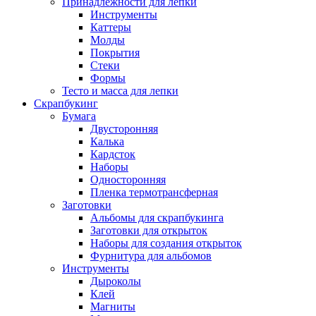
Принадлежности для лепки
Инструменты
Каттеры
Молды
Покрытия
Стеки
Формы
Тесто и масса для лепки
Скрапбукинг
Бумага
Двусторонняя
Калька
Кардсток
Наборы
Односторонняя
Пленка термотрансферная
Заготовки
Альбомы для скрапбукинга
Заготовки для открыток
Наборы для создания открыток
Фурнитура для альбомов
Инструменты
Дыроколы
Клей
Магниты