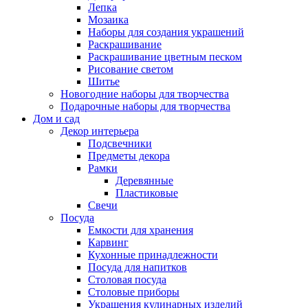
Лепка
Мозаика
Наборы для создания украшений
Раскрашивание
Раскрашивание цветным песком
Рисование светом
Шитье
Новогодние наборы для творчества
Подарочные наборы для творчества
Дом и сад
Декор интерьера
Подсвечники
Предметы декора
Рамки
Деревянные
Пластиковые
Свечи
Посуда
Емкости для хранения
Карвинг
Кухонные принадлежности
Посуда для напитков
Столовая посуда
Столовые приборы
Украшения кулинарных изделий