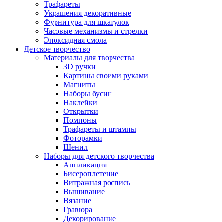
Трафареты
Украшения декоративные
Фурнитура для шкатулок
Часовые механизмы и стрелки
Эпоксидная смола
Детское творчество
Материалы для творчества
3D ручки
Картины своими руками
Магниты
Наборы бусин
Наклейки
Открытки
Помпоны
Трафареты и штампы
Фоторамки
Шенил
Наборы для детского творчества
Аппликация
Бисероплетение
Витражная роспись
Вышивание
Вязание
Гравюра
Декорирование