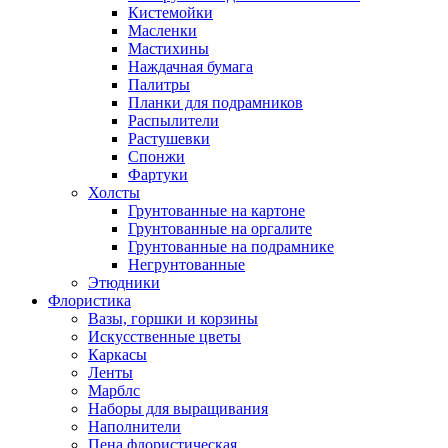
Кистемойки
Масленки
Мастихины
Наждачная бумага
Палитры
Планки для подрамников
Распылители
Растушевки
Спонжи
Фартуки
Холсты
Грунтованные на картоне
Грунтованные на оргалите
Грунтованные на подрамнике
Негрунтованные
Этюдники
Флористика
Вазы, горшки и корзины
Искусственные цветы
Каркасы
Ленты
Марблс
Наборы для выращивания
Наполнители
Пена флористическая