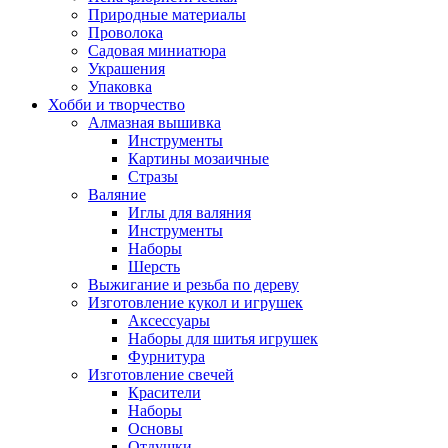
Природные материалы
Проволока
Садовая миниатюра
Украшения
Упаковка
Хобби и творчество
Алмазная вышивка
Инструменты
Картины мозаичные
Стразы
Валяние
Иглы для валяния
Инструменты
Наборы
Шерсть
Выжигание и резьба по дереву
Изготовление кукол и игрушек
Аксессуары
Наборы для шитья игрушек
Фурнитура
Изготовление свечей
Красители
Наборы
Основы
Отдушки