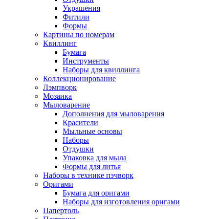
Украшения
Фитили
Формы
Картины по номерам
Квиллинг
Бумага
Инструменты
Наборы для квиллинга
Коллекционирование
Лэмпворк
Мозаика
Мыловарение
Дополнения для мыловарения
Красители
Мыльные основы
Наборы
Отдушки
Упаковка для мыла
Формы для литья
Наборы в технике пэчворк
Оригами
Бумага для оригами
Наборы для изготовления оригами
Папертоль