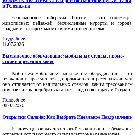
КОМЕТА ЭКСПРЕСС: Скоростной морской путь из Сочи
в Геленджик
Черноморское побережье России – это километры
живописных пейзажей, бесчисленные курорты и города,
каждый из которых манит своими особенностями
Подробнее
11.07.2026
Выставочное оборудование: мобильные стенды, промо-
стойки и ресепшн-зоны
Разбираем мобильное выставочное оборудование — от
ролл-апов и пресс-воллов до промо-стоек и ресепшн-зон: чем
оно отличается от капитальных стендов, каким требованиям
отвечает и как подобрать комплект под свою задачу и бюджет.
Подробнее
08.07.2026
Открытки Онлайн: Как Выбрать Идеальное Поздравление
В эпоху цифровых технологий традиционные бумажные
открытки уступают место своим электронным аналогам