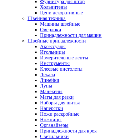
Фурнитура для штор
Хольнитены
Цепи декоративные
Швейная техника
Машины швейные
Оверлоки
Принадлежности для машин
Швейные принадлежности
Аксессуары
Игольницы
Измерительные ленты
Инструменты
Клеевые пистолеты
Лекала
Линейки
Лупы
Манекены
Маты для резки
Наборы для шитья
Наперстки
Ножи раскройные
Ножницы
Органайзеры
Принадлежности для кроя
Светильники