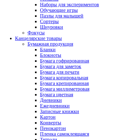
Наборы для экспериментов
Обучающие игры
Пазлы для малышей
Сортеры
Шнуровки
Фокусы
Канцелярские товары
Бумажная продукция
Бланки
Блокноты
Бумага гофрированная
Бумага для заметок
Бумага для печати
Бумага копировальная
Бумага крепированная
Бумага миллиметровая
Бумага цветная
Дневники
Ежедневники
Записные книжки
Картон
Конверты
Пенокартон
Пленка самоклеящаяся
Тетради