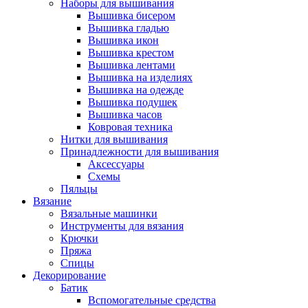
Наборы для вышивания
Вышивка бисером
Вышивка гладью
Вышивка икон
Вышивка крестом
Вышивка лентами
Вышивка на изделиях
Вышивка на одежде
Вышивка подушек
Вышивка часов
Ковровая техника
Нитки для вышивания
Принадлежности для вышивания
Аксессуары
Схемы
Пяльцы
Вязание
Вязальные машинки
Инструменты для вязания
Крючки
Пряжа
Спицы
Декорирование
Батик
Вспомогательные средства