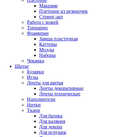
Плетение
Макраме
Плетение из резиночек
Стринг-арт
Работа с кожей
Топиарии
Фоамиран
Замша пластичная
Каттеры
Молды
Наборы
Чеканка
Шитье
Булавки
Иглы
Ленты для шитья
Ленты декоративные
Ленты технические
Наполнители
Нитки
Ткани
Для батика
Для валяния
Для декора
Для игрушек