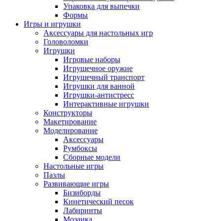
Упаковка для выпечки
Формы
Игры и игрушки
Аксессуары для настольных игр
Головоломки
Игрушки
Игровые наборы
Игрушечное оружие
Игрушечный транспорт
Игрушки для ванной
Игрушки-антистресс
Интерактивные игрушки
Конструкторы
Макетирование
Моделирование
Аксессуары
Румбоксы
Сборные модели
Настольные игры
Пазлы
Развивающие игры
Бизиборды
Кинетический песок
Лабиринты
Мозаика