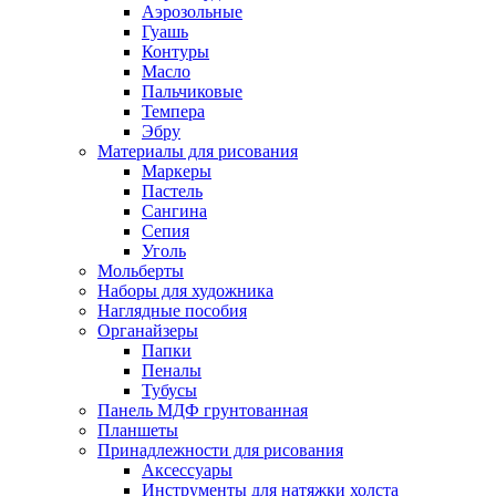
Аэрозольные
Гуашь
Контуры
Масло
Пальчиковые
Темпера
Эбру
Материалы для рисования
Маркеры
Пастель
Сангина
Сепия
Уголь
Мольберты
Наборы для художника
Наглядные пособия
Органайзеры
Папки
Пеналы
Тубусы
Панель МДФ грунтованная
Планшеты
Принадлежности для рисования
Аксессуары
Инструменты для натяжки холста