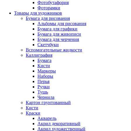
Фотобутафория
Фоторамки
Товары для художников
Бумага для рисования
Альбомы для рисования
Бумага для графики
Бумага для живописи
Бумага для черчения
Скетчбуки
Вспомогательные жидкости
Каллиграфия
Бумага
Кисти
Маркеры
Наборы
Перья
Ручки
Тушь
Чернила
Картон грунтованный
Кисти
Краски
Акварель
Акрил декоративный
Акрил художественный