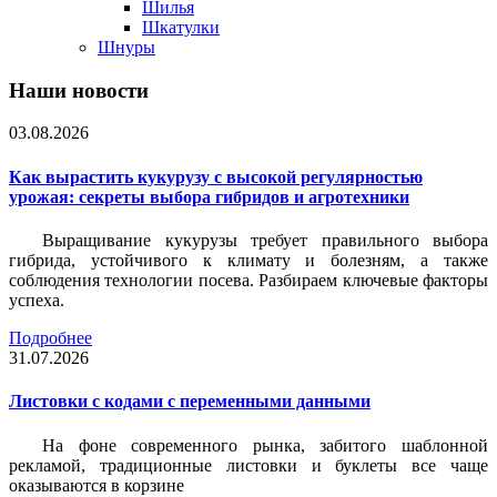
Шилья
Шкатулки
Шнуры
Наши новости
03.08.2026
Как вырастить кукурузу с высокой регулярностью
урожая: секреты выбора гибридов и агротехники
Выращивание кукурузы требует правильного выбора
гибрида, устойчивого к климату и болезням, а также
соблюдения технологии посева. Разбираем ключевые факторы
успеха.
Подробнее
31.07.2026
Листовки c кодами с переменными данными
На фоне современного рынка, забитого шаблонной
рекламой, традиционные листовки и буклеты все чаще
оказываются в корзине