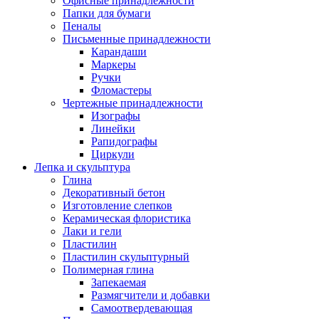
Офисные принадлежности
Папки для бумаги
Пеналы
Письменные принадлежности
Карандаши
Маркеры
Ручки
Фломастеры
Чертежные принадлежности
Изографы
Линейки
Рапидографы
Циркули
Лепка и скульптура
Глина
Декоративный бетон
Изготовление слепков
Керамическая флористика
Лаки и гели
Пластилин
Пластилин скульптурный
Полимерная глина
Запекаемая
Размягчители и добавки
Самоотвердевающая