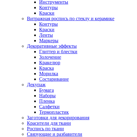
Инструменты
Контуры
Краски
Витражная роспись по стеклу и керамике
Контуры
Краски
Ленты
Маркеры
Декоративные эффекты
Глиттер и блестки
Золочение
Кракелюр
Краска
Морилка
Состаривание
Декупаж
Бумага
Наборы
Пленка
Салфетки
Термопластик
Заготовки для декорирования
Красители для ткани
Роспись по ткани
Связующие и разбавители