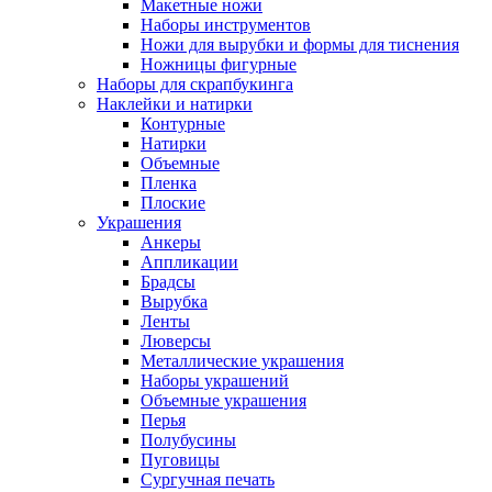
Макетные ножи
Наборы инструментов
Ножи для вырубки и формы для тиснения
Ножницы фигурные
Наборы для скрапбукинга
Наклейки и натирки
Контурные
Натирки
Объемные
Пленка
Плоские
Украшения
Анкеры
Аппликации
Брадсы
Вырубка
Ленты
Люверсы
Металлические украшения
Наборы украшений
Объемные украшения
Перья
Полубусины
Пуговицы
Сургучная печать