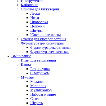
Инструменты
Кабошоны
Основы для бижутерии
Леска
Нити
Проволока
Цепочки
Шнуры
Ювелирные ленты
Станки для бисероплетения
Фурнитура для бижутерии
Фурнитура декоративная
Фурнитура техническая
Вышивание
Иглы для вышивания
Канва
Без рисунка
С рисунком
Мулине
Меланж
Металлик
Мультиколор
Наборы мулине
Сатин
Шерсть