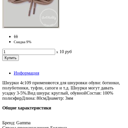
11
Скидка 9%
10
руб
x
Информация
Шнурки 4с109 применяются для шнуровки обуви: ботинки,
полуботинки, туфли, сапоги и т.д. Шнурки могут давать
усадку 3-5%.Вид шнура: круглый, обувнойСостав: 100%
полиэфирДлина: 80смДиаметр: 3мм
Общие характеристики
Бренд: Gamma
Страна происхождения: Беларусь