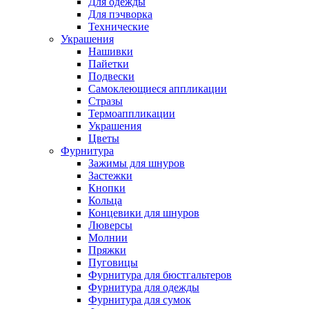
Для одежды
Для пэчворка
Технические
Украшения
Нашивки
Пайетки
Подвески
Самоклеющиеся аппликации
Стразы
Термоаппликации
Украшения
Цветы
Фурнитура
Зажимы для шнуров
Застежки
Кнопки
Кольца
Концевики для шнуров
Люверсы
Молнии
Пряжки
Пуговицы
Фурнитура для бюстгальтеров
Фурнитура для одежды
Фурнитура для сумок