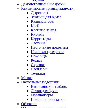
Демонстрационные доски
Канцелярские принадлежности
Дыроколы
Зажимы для бумаг
Калькуляторы
Клей
Клейкие ленты
Кнопки
Корректоры
Ластики
Настольные покрытия
Ножи канцелярские
Ножницы
Резаки
Скрепки
Степлеры
Точилки
Мелки
Настольные подставки
Канцелярские наборы
Лотки для бумаг
Органайзеры
Подставки для книг
Обложки