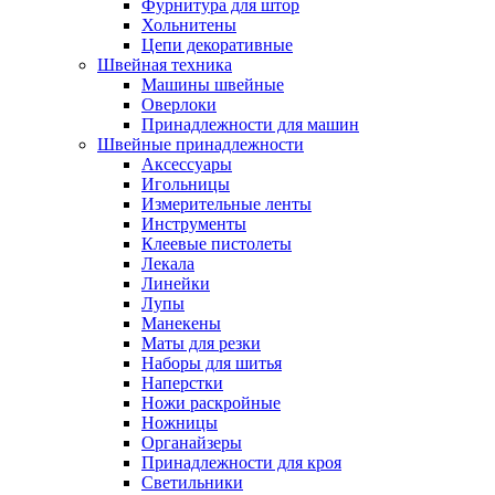
Фурнитура для штор
Хольнитены
Цепи декоративные
Швейная техника
Машины швейные
Оверлоки
Принадлежности для машин
Швейные принадлежности
Аксессуары
Игольницы
Измерительные ленты
Инструменты
Клеевые пистолеты
Лекала
Линейки
Лупы
Манекены
Маты для резки
Наборы для шитья
Наперстки
Ножи раскройные
Ножницы
Органайзеры
Принадлежности для кроя
Светильники