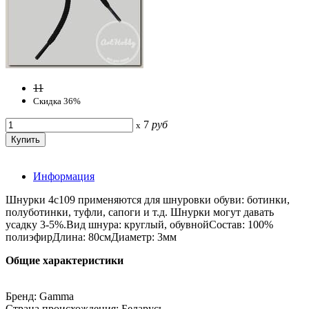
11
Скидка 36%
7
руб
x
Информация
Шнурки 4с109 применяются для шнуровки обуви: ботинки,
полуботинки, туфли, сапоги и т.д. Шнурки могут давать
усадку 3-5%.Вид шнура: круглый, обувнойСостав: 100%
полиэфирДлина: 80смДиаметр: 3мм
Общие характеристики
Бренд: Gamma
Страна происхождения: Беларусь