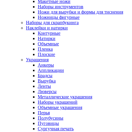
Макетные ножи
Наборы инструментов
Ножи для вырубки и формы для тиснения
Ножницы фигурные
Наборы для скрапбукинга
Наклейки и натирки
Контурные
Натирки
Объемные
Пленка
Плоские
Украшения
Анкеры
Аппликации
Брадсы
Вырубка
Ленты
Люверсы
Металлические украшения
Наборы украшений
Объемные украшения
Перья
Полубусины
Пуговицы
Сургучная печать