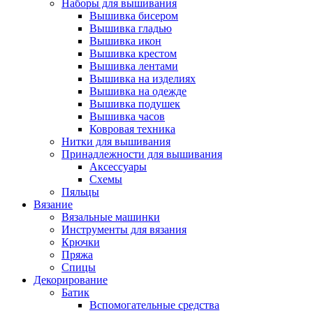
Наборы для вышивания
Вышивка бисером
Вышивка гладью
Вышивка икон
Вышивка крестом
Вышивка лентами
Вышивка на изделиях
Вышивка на одежде
Вышивка подушек
Вышивка часов
Ковровая техника
Нитки для вышивания
Принадлежности для вышивания
Аксессуары
Схемы
Пяльцы
Вязание
Вязальные машинки
Инструменты для вязания
Крючки
Пряжа
Спицы
Декорирование
Батик
Вспомогательные средства