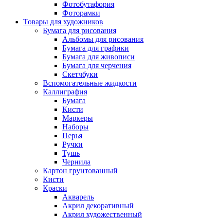
Фотобутафория
Фоторамки
Товары для художников
Бумага для рисования
Альбомы для рисования
Бумага для графики
Бумага для живописи
Бумага для черчения
Скетчбуки
Вспомогательные жидкости
Каллиграфия
Бумага
Кисти
Маркеры
Наборы
Перья
Ручки
Тушь
Чернила
Картон грунтованный
Кисти
Краски
Акварель
Акрил декоративный
Акрил художественный