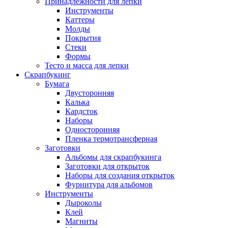
Принадлежности для лепки
Инструменты
Каттеры
Молды
Покрытия
Стеки
Формы
Тесто и масса для лепки
Скрапбукинг
Бумага
Двусторонняя
Калька
Кардсток
Наборы
Односторонняя
Пленка термотрансферная
Заготовки
Альбомы для скрапбукинга
Заготовки для открыток
Наборы для создания открыток
Фурнитура для альбомов
Инструменты
Дыроколы
Клей
Магниты