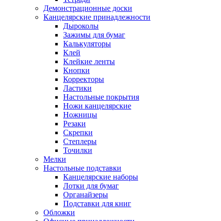
Демонстрационные доски
Канцелярские принадлежности
Дыроколы
Зажимы для бумаг
Калькуляторы
Клей
Клейкие ленты
Кнопки
Корректоры
Ластики
Настольные покрытия
Ножи канцелярские
Ножницы
Резаки
Скрепки
Степлеры
Точилки
Мелки
Настольные подставки
Канцелярские наборы
Лотки для бумаг
Органайзеры
Подставки для книг
Обложки