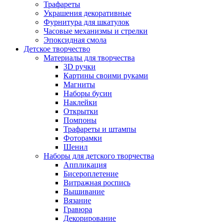
Трафареты
Украшения декоративные
Фурнитура для шкатулок
Часовые механизмы и стрелки
Эпоксидная смола
Детское творчество
Материалы для творчества
3D ручки
Картины своими руками
Магниты
Наборы бусин
Наклейки
Открытки
Помпоны
Трафареты и штампы
Фоторамки
Шенил
Наборы для детского творчества
Аппликация
Бисероплетение
Витражная роспись
Вышивание
Вязание
Гравюра
Декорирование