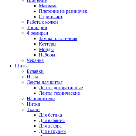
Плетение
Макраме
Плетение из резиночек
Стринг-арт
Работа с кожей
Топиарии
Фоамиран
Замша пластичная
Каттеры
Молды
Наборы
Чеканка
Шитье
Булавки
Иглы
Ленты для шитья
Ленты декоративные
Ленты технические
Наполнители
Нитки
Ткани
Для батика
Для валяния
Для декора
Для игрушек