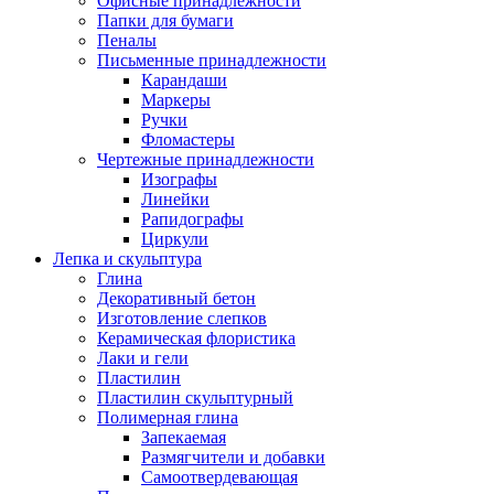
Офисные принадлежности
Папки для бумаги
Пеналы
Письменные принадлежности
Карандаши
Маркеры
Ручки
Фломастеры
Чертежные принадлежности
Изографы
Линейки
Рапидографы
Циркули
Лепка и скульптура
Глина
Декоративный бетон
Изготовление слепков
Керамическая флористика
Лаки и гели
Пластилин
Пластилин скульптурный
Полимерная глина
Запекаемая
Размягчители и добавки
Самоотвердевающая