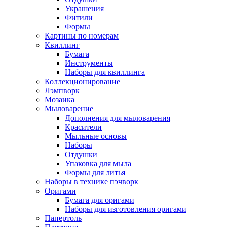
Украшения
Фитили
Формы
Картины по номерам
Квиллинг
Бумага
Инструменты
Наборы для квиллинга
Коллекционирование
Лэмпворк
Мозаика
Мыловарение
Дополнения для мыловарения
Красители
Мыльные основы
Наборы
Отдушки
Упаковка для мыла
Формы для литья
Наборы в технике пэчворк
Оригами
Бумага для оригами
Наборы для изготовления оригами
Папертоль