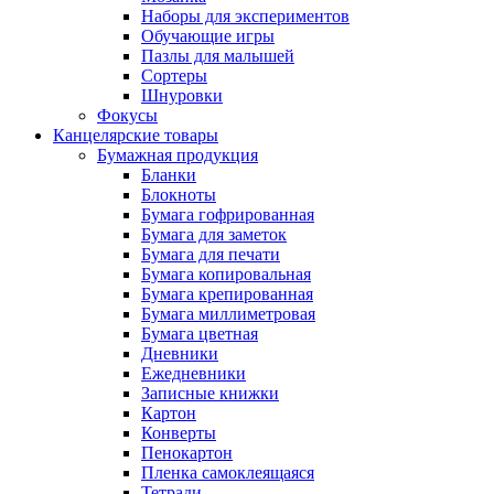
Наборы для экспериментов
Обучающие игры
Пазлы для малышей
Сортеры
Шнуровки
Фокусы
Канцелярские товары
Бумажная продукция
Бланки
Блокноты
Бумага гофрированная
Бумага для заметок
Бумага для печати
Бумага копировальная
Бумага крепированная
Бумага миллиметровая
Бумага цветная
Дневники
Ежедневники
Записные книжки
Картон
Конверты
Пенокартон
Пленка самоклеящаяся
Тетради