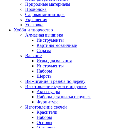
Природные материалы
Проволока
Садовая миниатюра
Украшения
Упаковка
Хобби и творчество
Алмазная вышивка
Инструменты
Картины мозаичные
Стразы
Валяние
Иглы для валяния
Инструменты
Наборы
Шерсть
Выжигание и резьба по дереву
Изготовление кукол и игрушек
Аксессуары
Наборы для шитья игрушек
Фурнитура
Изготовление свечей
Красители
Наборы
Основы
Отдушки