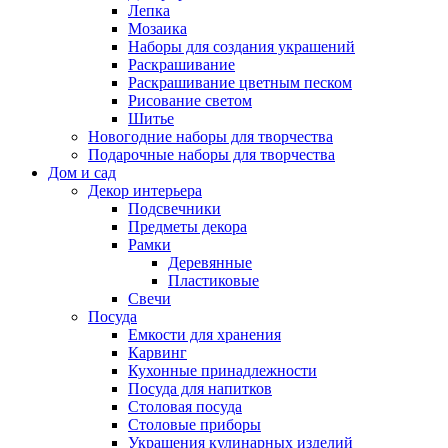
Лепка
Мозаика
Наборы для создания украшений
Раскрашивание
Раскрашивание цветным песком
Рисование светом
Шитье
Новогодние наборы для творчества
Подарочные наборы для творчества
Дом и сад
Декор интерьера
Подсвечники
Предметы декора
Рамки
Деревянные
Пластиковые
Свечи
Посуда
Емкости для хранения
Карвинг
Кухонные принадлежности
Посуда для напитков
Столовая посуда
Столовые приборы
Украшения кулинарных изделий