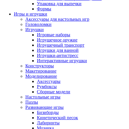
Упаковка для выпечки
Формы
Игры и игрушки
Аксессуары для настольных игр
Головоломки
Игрушки
Игровые наборы
Игрушечное оружие
Игрушечный транспорт
Игрушки для ванной
Игрушки-антистресс
Интерактивные игрушки
Конструкторы
Макетирование
Моделирование
Аксессуары
Румбоксы
Сборные модели
Настольные игры
Пазлы
Развивающие игры
Бизиборды
Кинетический песок
Лабиринты
Мозаика