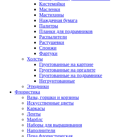
Кистемойки
Масленки
Мастихины
Наждачная бумага
Палитры
Планки для подрамников
Распылители
Растушевки
Спонжи
Фартуки
Холсты
Грунтованные на картоне
Грунтованные на оргалите
Грунтованные на подрамнике
Негрунтованные
Этюдники
Флористика
Вазы, горшки и корзины
Искусственные цветы
Каркасы
Ленты
Марблс
Наборы для выращивания
Наполнители
Пена флористическая