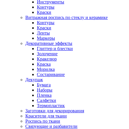
Инструменты
Контуры
Краски
Витражная роспись по стеклу и керамике
Контуры
Краски
Ленты
Маркеры
Декоративные эффекты
Глиттер и блестки
Золочение
Кракелюр
Краска
Морилка
Состаривание
Декупаж
Бумага
Наборы
Пленка
Салфетки
Термопластик
Заготовки для декорирования
Красители для ткани
Роспись по ткани
Связующие и разбавители