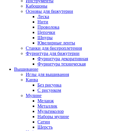
Инструменты
Кабошоны
Основы для бижутерии
Леска
Нити
Проволока
Цепочки
Шнуры
Ювелирные ленты
Станки для бисероплетения
Фурнитура для бижутерии
Фурнитура декоративная
Фурнитура техническая
Вышивание
Иглы для вышивания
Канва
Без рисунка
С рисунком
Мулине
Меланж
Металлик
Мультиколор
Наборы мулине
Сатин
Шерсть