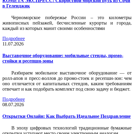
КОМЕТА ЭКСПРЕСС: Скоростной морской путь из Сочи
в Геленджик
Черноморское побережье России – это километры
живописных пейзажей, бесчисленные курорты и города,
каждый из которых манит своими особенностями
Подробнее
11.07.2026
Выставочное оборудование: мобильные стенды, промо-
стойки и ресепшн-зоны
Разбираем мобильное выставочное оборудование — от
ролл-апов и пресс-воллов до промо-стоек и ресепшн-зон: чем
оно отличается от капитальных стендов, каким требованиям
отвечает и как подобрать комплект под свою задачу и бюджет.
Подробнее
08.07.2026
Открытки Онлайн: Как Выбрать Идеальное Поздравление
В эпоху цифровых технологий традиционные бумажные
открытки уступают место своим электронным аналогам