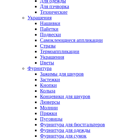
Для одежды
Для пэчворка
Технические
Украшения
Нашивки
Пайетки
Подвески
Самоклеющиеся аппликации
Стразы
Термоаппликации
Украшения
Цветы
Фурнитура
Зажимы для шнуров
Застежки
Кнопки
Кольца
Концевики для шнуров
Люверсы
Молнии
Пряжки
Пуговицы
Фурнитура для бюстгальтеров
Фурнитура для одежды
Фурнитура для сумок