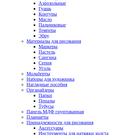
Аэрозольные
Гуашь
Контуры
Масло
Пальчиковые
Темпера
Эбру
Материалы для рисования
Маркеры
Пастель
Сангина
Сепия
Уголь
Мольберты
Наборы для художника
Наглядные пособия
Органайзеры
Папки
Пеналы
Тубусы
Панель МДФ грунтованная
Планшеты
Принадлежности для рисования
Аксессуары
Инструменты для натяжки холста