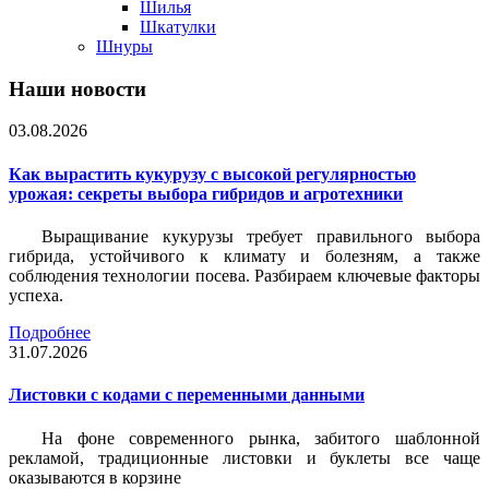
Шилья
Шкатулки
Шнуры
Наши новости
03.08.2026
Как вырастить кукурузу с высокой регулярностью
урожая: секреты выбора гибридов и агротехники
Выращивание кукурузы требует правильного выбора
гибрида, устойчивого к климату и болезням, а также
соблюдения технологии посева. Разбираем ключевые факторы
успеха.
Подробнее
31.07.2026
Листовки c кодами с переменными данными
На фоне современного рынка, забитого шаблонной
рекламой, традиционные листовки и буклеты все чаще
оказываются в корзине