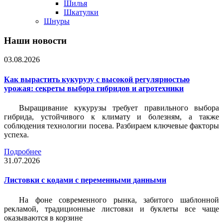
Шилья
Шкатулки
Шнуры
Наши новости
03.08.2026
Как вырастить кукурузу с высокой регулярностью
урожая: секреты выбора гибридов и агротехники
Выращивание кукурузы требует правильного выбора
гибрида, устойчивого к климату и болезням, а также
соблюдения технологии посева. Разбираем ключевые факторы
успеха.
Подробнее
31.07.2026
Листовки c кодами с переменными данными
На фоне современного рынка, забитого шаблонной
рекламой, традиционные листовки и буклеты все чаще
оказываются в корзине