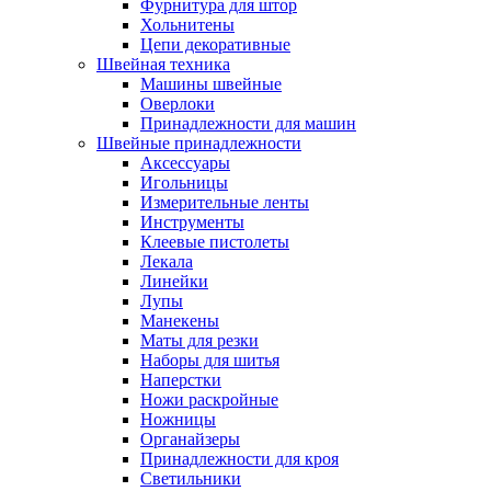
Фурнитура для штор
Хольнитены
Цепи декоративные
Швейная техника
Машины швейные
Оверлоки
Принадлежности для машин
Швейные принадлежности
Аксессуары
Игольницы
Измерительные ленты
Инструменты
Клеевые пистолеты
Лекала
Линейки
Лупы
Манекены
Маты для резки
Наборы для шитья
Наперстки
Ножи раскройные
Ножницы
Органайзеры
Принадлежности для кроя
Светильники