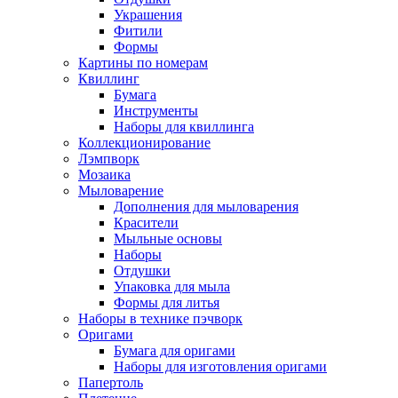
Украшения
Фитили
Формы
Картины по номерам
Квиллинг
Бумага
Инструменты
Наборы для квиллинга
Коллекционирование
Лэмпворк
Мозаика
Мыловарение
Дополнения для мыловарения
Красители
Мыльные основы
Наборы
Отдушки
Упаковка для мыла
Формы для литья
Наборы в технике пэчворк
Оригами
Бумага для оригами
Наборы для изготовления оригами
Папертоль