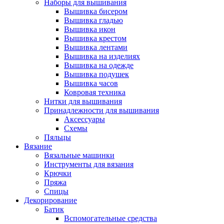
Наборы для вышивания
Вышивка бисером
Вышивка гладью
Вышивка икон
Вышивка крестом
Вышивка лентами
Вышивка на изделиях
Вышивка на одежде
Вышивка подушек
Вышивка часов
Ковровая техника
Нитки для вышивания
Принадлежности для вышивания
Аксессуары
Схемы
Пяльцы
Вязание
Вязальные машинки
Инструменты для вязания
Крючки
Пряжа
Спицы
Декорирование
Батик
Вспомогательные средства