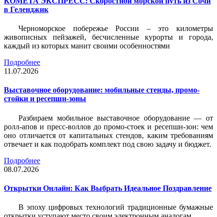
КОМЕТА ЭКСПРЕСС: Скоростной морской путь из Сочи
в Геленджик
Черноморское побережье России – это километры
живописных пейзажей, бесчисленные курорты и города,
каждый из которых манит своими особенностями
Подробнее
11.07.2026
Выставочное оборудование: мобильные стенды, промо-
стойки и ресепшн-зоны
Разбираем мобильное выставочное оборудование — от
ролл-апов и пресс-воллов до промо-стоек и ресепшн-зон: чем
оно отличается от капитальных стендов, каким требованиям
отвечает и как подобрать комплект под свою задачу и бюджет.
Подробнее
08.07.2026
Открытки Онлайн: Как Выбрать Идеальное Поздравление
В эпоху цифровых технологий традиционные бумажные
открытки уступают место своим электронным аналогам