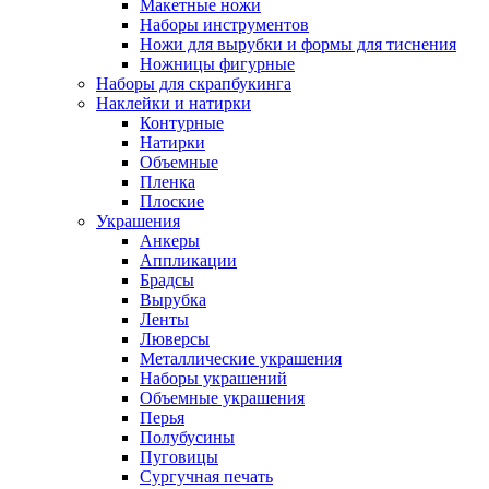
Макетные ножи
Наборы инструментов
Ножи для вырубки и формы для тиснения
Ножницы фигурные
Наборы для скрапбукинга
Наклейки и натирки
Контурные
Натирки
Объемные
Пленка
Плоские
Украшения
Анкеры
Аппликации
Брадсы
Вырубка
Ленты
Люверсы
Металлические украшения
Наборы украшений
Объемные украшения
Перья
Полубусины
Пуговицы
Сургучная печать