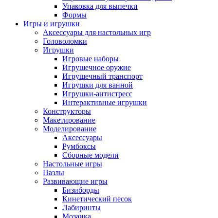
Упаковка для выпечки
Формы
Игры и игрушки
Аксессуары для настольных игр
Головоломки
Игрушки
Игровые наборы
Игрушечное оружие
Игрушечный транспорт
Игрушки для ванной
Игрушки-антистресс
Интерактивные игрушки
Конструкторы
Макетирование
Моделирование
Аксессуары
Румбоксы
Сборные модели
Настольные игры
Пазлы
Развивающие игры
Бизиборды
Кинетический песок
Лабиринты
Мозаика