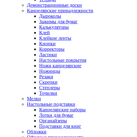
Демонстрационные доски
Канцелярские принадлежности
Дыроколы
Зажимы для бумаг
Калькуляторы
Клей
Клейкие ленты
Кнопки
Корректоры
Ластики
Настольные покрытия
Ножи канцелярские
Ножницы
Резаки
Скрепки
Степлеры
Точилки
Мелки
Настольные подставки
Канцелярские наборы
Лотки для бумаг
Органайзеры
Подставки для книг
Обложки