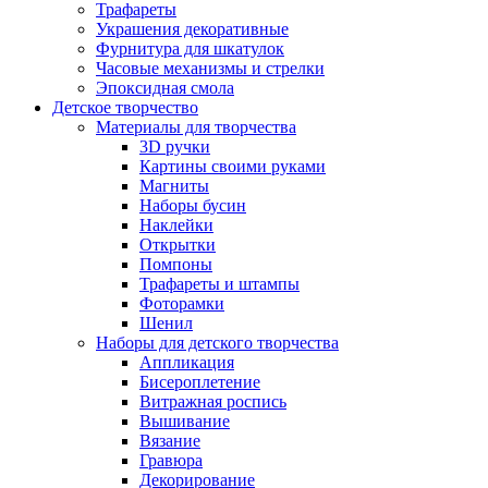
Трафареты
Украшения декоративные
Фурнитура для шкатулок
Часовые механизмы и стрелки
Эпоксидная смола
Детское творчество
Материалы для творчества
3D ручки
Картины своими руками
Магниты
Наборы бусин
Наклейки
Открытки
Помпоны
Трафареты и штампы
Фоторамки
Шенил
Наборы для детского творчества
Аппликация
Бисероплетение
Витражная роспись
Вышивание
Вязание
Гравюра
Декорирование