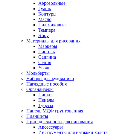
Аэрозольные
Гуашь
Контуры
Масло
Пальчиковые
Темпера
Эбру
Материалы для рисования
Маркеры
Пастель
Сангина
Сепия
Уголь
Мольберты
Наборы для художника
Наглядные пособия
Органайзеры
Папки
Пеналы
Тубусы
Панель МДФ грунтованная
Планшеты
Принадлежности для рисования
Аксессуары
Инструменты для натяжки холста