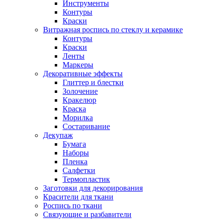
Инструменты
Контуры
Краски
Витражная роспись по стеклу и керамике
Контуры
Краски
Ленты
Маркеры
Декоративные эффекты
Глиттер и блестки
Золочение
Кракелюр
Краска
Морилка
Состаривание
Декупаж
Бумага
Наборы
Пленка
Салфетки
Термопластик
Заготовки для декорирования
Красители для ткани
Роспись по ткани
Связующие и разбавители