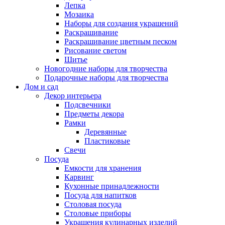
Лепка
Мозаика
Наборы для создания украшений
Раскрашивание
Раскрашивание цветным песком
Рисование светом
Шитье
Новогодние наборы для творчества
Подарочные наборы для творчества
Дом и сад
Декор интерьера
Подсвечники
Предметы декора
Рамки
Деревянные
Пластиковые
Свечи
Посуда
Емкости для хранения
Карвинг
Кухонные принадлежности
Посуда для напитков
Столовая посуда
Столовые приборы
Украшения кулинарных изделий