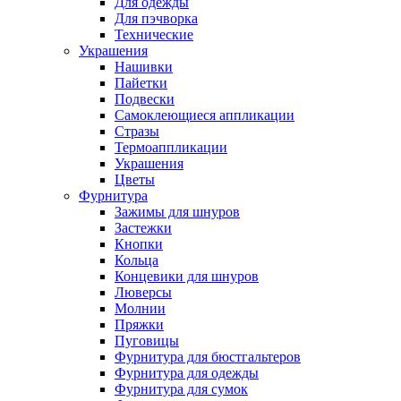
Для одежды
Для пэчворка
Технические
Украшения
Нашивки
Пайетки
Подвески
Самоклеющиеся аппликации
Стразы
Термоаппликации
Украшения
Цветы
Фурнитура
Зажимы для шнуров
Застежки
Кнопки
Кольца
Концевики для шнуров
Люверсы
Молнии
Пряжки
Пуговицы
Фурнитура для бюстгальтеров
Фурнитура для одежды
Фурнитура для сумок