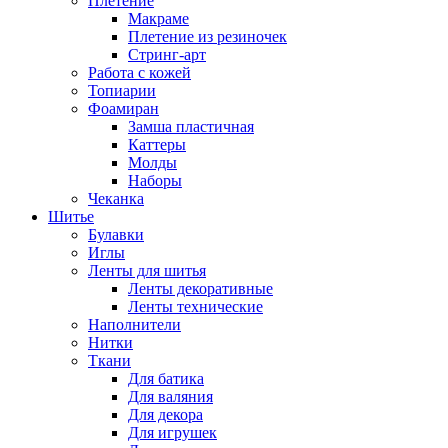
Плетение
Макраме
Плетение из резиночек
Стринг-арт
Работа с кожей
Топиарии
Фоамиран
Замша пластичная
Каттеры
Молды
Наборы
Чеканка
Шитье
Булавки
Иглы
Ленты для шитья
Ленты декоративные
Ленты технические
Наполнители
Нитки
Ткани
Для батика
Для валяния
Для декора
Для игрушек