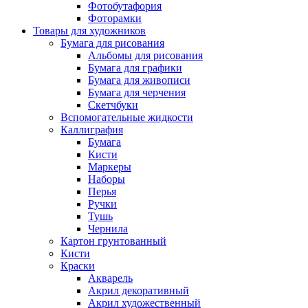
Фотобутафория
Фоторамки
Товары для художников
Бумага для рисования
Альбомы для рисования
Бумага для графики
Бумага для живописи
Бумага для черчения
Скетчбуки
Вспомогательные жидкости
Каллиграфия
Бумага
Кисти
Маркеры
Наборы
Перья
Ручки
Тушь
Чернила
Картон грунтованный
Кисти
Краски
Акварель
Акрил декоративный
Акрил художественный