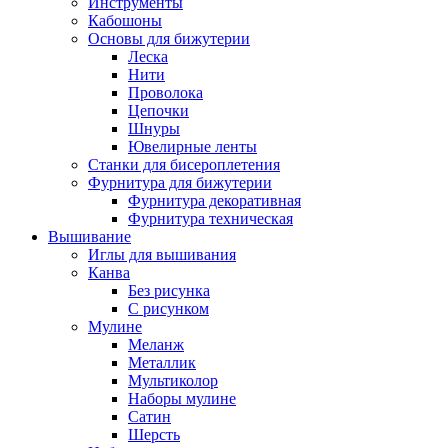
Инструменты
Кабошоны
Основы для бижутерии
Леска
Нити
Проволока
Цепочки
Шнуры
Ювелирные ленты
Станки для бисероплетения
Фурнитура для бижутерии
Фурнитура декоративная
Фурнитура техническая
Вышивание
Иглы для вышивания
Канва
Без рисунка
С рисунком
Мулине
Меланж
Металлик
Мультиколор
Наборы мулине
Сатин
Шерсть