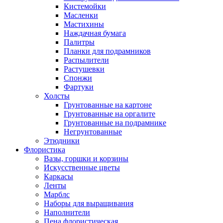
Кистемойки
Масленки
Мастихины
Наждачная бумага
Палитры
Планки для подрамников
Распылители
Растушевки
Спонжи
Фартуки
Холсты
Грунтованные на картоне
Грунтованные на оргалите
Грунтованные на подрамнике
Негрунтованные
Этюдники
Флористика
Вазы, горшки и корзины
Искусственные цветы
Каркасы
Ленты
Марблс
Наборы для выращивания
Наполнители
Пена флористическая