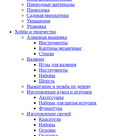
Природные материалы
Проволока
Садовая миниатюра
Украшения
Упаковка
Хобби и творчество
Алмазная вышивка
Инструменты
Картины мозаичные
Стразы
Валяние
Иглы для валяния
Инструменты
Наборы
Шерсть
Выжигание и резьба по дереву
Изготовление кукол и игрушек
Аксессуары
Наборы для шитья игрушек
Фурнитура
Изготовление свечей
Красители
Наборы
Основы
Отдушки