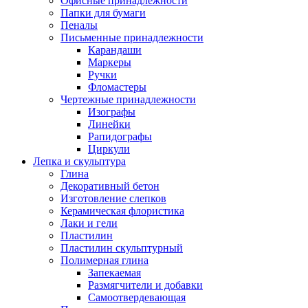
Офисные принадлежности
Папки для бумаги
Пеналы
Письменные принадлежности
Карандаши
Маркеры
Ручки
Фломастеры
Чертежные принадлежности
Изографы
Линейки
Рапидографы
Циркули
Лепка и скульптура
Глина
Декоративный бетон
Изготовление слепков
Керамическая флористика
Лаки и гели
Пластилин
Пластилин скульптурный
Полимерная глина
Запекаемая
Размягчители и добавки
Самоотвердевающая