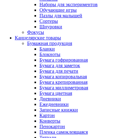
Наборы для экспериментов
Обучающие игры
Пазлы для малышей
Сортеры
Шнуровки
Фокусы
Канцелярские товары
Бумажная продукция
Бланки
Блокноты
Бумага гофрированная
Бумага для заметок
Бумага для печати
Бумага копировальная
Бумага крепированная
Бумага миллиметровая
Бумага цветная
Дневники
Ежедневники
Записные книжки
Картон
Конверты
Пенокартон
Пленка самоклеящаяся
Тетради