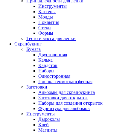
Принадлежности для лепки
Инструменты
Каттеры
Молды
Покрытия
Стеки
Формы
Тесто и масса для лепки
Скрапбукинг
Бумага
Двусторонняя
Калька
Кардсток
Наборы
Односторонняя
Пленка термотрансферная
Заготовки
Альбомы для скрапбукинга
Заготовки для открыток
Наборы для создания открыток
Фурнитура для альбомов
Инструменты
Дыроколы
Клей
Магниты