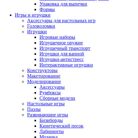
Упаковка для выпечки
Формы
Игры и игрушки
Аксессуары для настольных игр
Головоломки
Игрушки
Игровые наборы
Игрушечное оружие
Игрушечный транспорт
Игрушки для ванной
Игрушки-антистресс
Интерактивные игрушки
Конструкторы
Макетирование
Моделирование
Аксессуары
Румбоксы
Сборные модели
Настольные игры
Пазлы
Развивающие игры
Бизиборды
Кинетический песок
Лабиринты
Мозаика