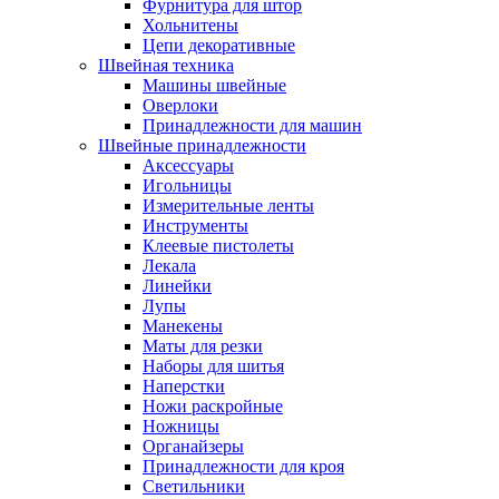
Фурнитура для штор
Хольнитены
Цепи декоративные
Швейная техника
Машины швейные
Оверлоки
Принадлежности для машин
Швейные принадлежности
Аксессуары
Игольницы
Измерительные ленты
Инструменты
Клеевые пистолеты
Лекала
Линейки
Лупы
Манекены
Маты для резки
Наборы для шитья
Наперстки
Ножи раскройные
Ножницы
Органайзеры
Принадлежности для кроя
Светильники