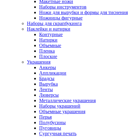
Макетные ножи
Наборы инструментов
Ножи для вырубки и формы для тиснения
Ножницы фигурные
Наборы для скрапбукинга
Наклейки и натирки
Контурные
Натирки
Объемные
Пленка
Плоские
Украшения
Анкеры
Аппликации
Брадсы
Вырубка
Ленты
Люверсы
Металлические украшения
Наборы украшений
Объемные украшения
Перья
Полубусины
Пуговицы
Сургучная печать