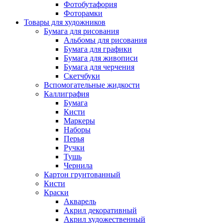
Фотобутафория
Фоторамки
Товары для художников
Бумага для рисования
Альбомы для рисования
Бумага для графики
Бумага для живописи
Бумага для черчения
Скетчбуки
Вспомогательные жидкости
Каллиграфия
Бумага
Кисти
Маркеры
Наборы
Перья
Ручки
Тушь
Чернила
Картон грунтованный
Кисти
Краски
Акварель
Акрил декоративный
Акрил художественный