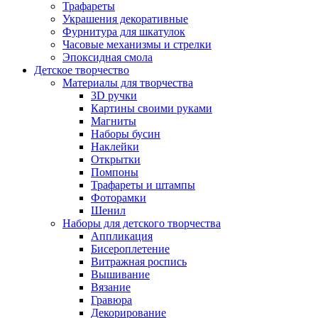
Трафареты
Украшения декоративные
Фурнитура для шкатулок
Часовые механизмы и стрелки
Эпоксидная смола
Детское творчество
Материалы для творчества
3D ручки
Картины своими руками
Магниты
Наборы бусин
Наклейки
Открытки
Помпоны
Трафареты и штампы
Фоторамки
Шенил
Наборы для детского творчества
Аппликация
Бисероплетение
Витражная роспись
Вышивание
Вязание
Гравюра
Декорирование