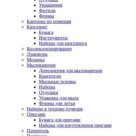
Украшения
Фитили
Формы
Картины по номерам
Квиллинг
Бумага
Инструменты
Наборы для квиллинга
Коллекционирование
Лэмпворк
Мозаика
Мыловарение
Дополнения для мыловарения
Красители
Мыльные основы
Наборы
Отдушки
Упаковка для мыла
Формы для литья
Наборы в технике пэчворк
Оригами
Бумага для оригами
Наборы для изготовления оригами
Папертоль