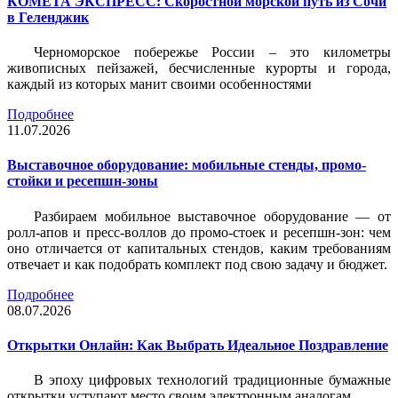
КОМЕТА ЭКСПРЕСС: Скоростной морской путь из Сочи
в Геленджик
Черноморское побережье России – это километры
живописных пейзажей, бесчисленные курорты и города,
каждый из которых манит своими особенностями
Подробнее
11.07.2026
Выставочное оборудование: мобильные стенды, промо-
стойки и ресепшн-зоны
Разбираем мобильное выставочное оборудование — от
ролл-апов и пресс-воллов до промо-стоек и ресепшн-зон: чем
оно отличается от капитальных стендов, каким требованиям
отвечает и как подобрать комплект под свою задачу и бюджет.
Подробнее
08.07.2026
Открытки Онлайн: Как Выбрать Идеальное Поздравление
В эпоху цифровых технологий традиционные бумажные
открытки уступают место своим электронным аналогам