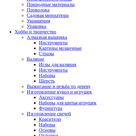
Природные материалы
Проволока
Садовая миниатюра
Украшения
Упаковка
Хобби и творчество
Алмазная вышивка
Инструменты
Картины мозаичные
Стразы
Валяние
Иглы для валяния
Инструменты
Наборы
Шерсть
Выжигание и резьба по дереву
Изготовление кукол и игрушек
Аксессуары
Наборы для шитья игрушек
Фурнитура
Изготовление свечей
Красители
Наборы
Основы
Отдушки