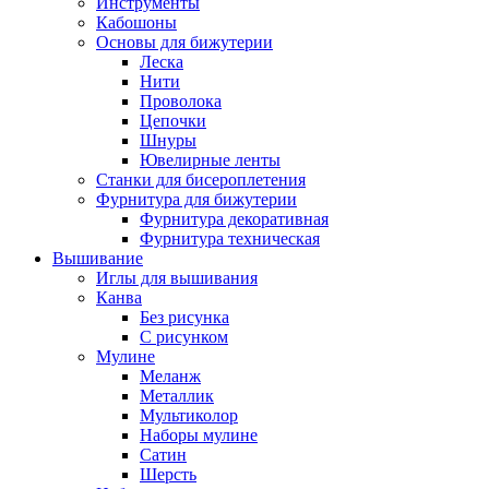
Инструменты
Кабошоны
Основы для бижутерии
Леска
Нити
Проволока
Цепочки
Шнуры
Ювелирные ленты
Станки для бисероплетения
Фурнитура для бижутерии
Фурнитура декоративная
Фурнитура техническая
Вышивание
Иглы для вышивания
Канва
Без рисунка
С рисунком
Мулине
Меланж
Металлик
Мультиколор
Наборы мулине
Сатин
Шерсть