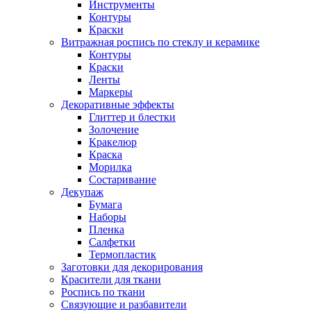
Инструменты
Контуры
Краски
Витражная роспись по стеклу и керамике
Контуры
Краски
Ленты
Маркеры
Декоративные эффекты
Глиттер и блестки
Золочение
Кракелюр
Краска
Морилка
Состаривание
Декупаж
Бумага
Наборы
Пленка
Салфетки
Термопластик
Заготовки для декорирования
Красители для ткани
Роспись по ткани
Связующие и разбавители