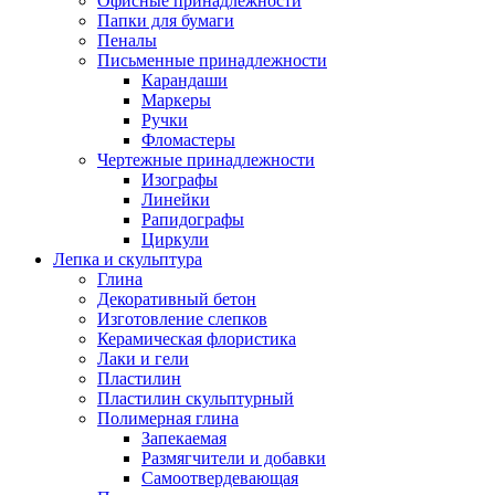
Офисные принадлежности
Папки для бумаги
Пеналы
Письменные принадлежности
Карандаши
Маркеры
Ручки
Фломастеры
Чертежные принадлежности
Изографы
Линейки
Рапидографы
Циркули
Лепка и скульптура
Глина
Декоративный бетон
Изготовление слепков
Керамическая флористика
Лаки и гели
Пластилин
Пластилин скульптурный
Полимерная глина
Запекаемая
Размягчители и добавки
Самоотвердевающая