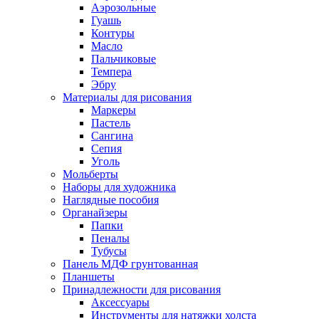
Аэрозольные
Гуашь
Контуры
Масло
Пальчиковые
Темпера
Эбру
Материалы для рисования
Маркеры
Пастель
Сангина
Сепия
Уголь
Мольберты
Наборы для художника
Наглядные пособия
Органайзеры
Папки
Пеналы
Тубусы
Панель МДФ грунтованная
Планшеты
Принадлежности для рисования
Аксессуары
Инструменты для натяжки холста