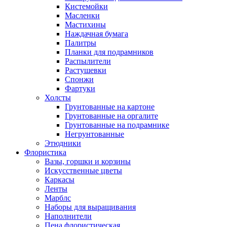
Кистемойки
Масленки
Мастихины
Наждачная бумага
Палитры
Планки для подрамников
Распылители
Растушевки
Спонжи
Фартуки
Холсты
Грунтованные на картоне
Грунтованные на оргалите
Грунтованные на подрамнике
Негрунтованные
Этюдники
Флористика
Вазы, горшки и корзины
Искусственные цветы
Каркасы
Ленты
Марблс
Наборы для выращивания
Наполнители
Пена флористическая