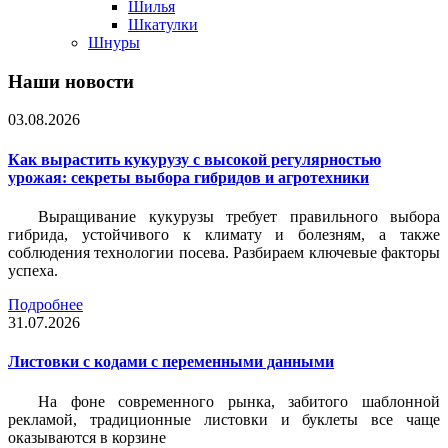
Шилья
Шкатулки
Шнуры
Наши новости
03.08.2026
Как вырастить кукурузу с высокой регулярностью
урожая: секреты выбора гибридов и агротехники
Выращивание кукурузы требует правильного выбора
гибрида, устойчивого к климату и болезням, а также
соблюдения технологии посева. Разбираем ключевые факторы
успеха.
Подробнее
31.07.2026
Листовки c кодами с переменными данными
На фоне современного рынка, забитого шаблонной
рекламой, традиционные листовки и буклеты все чаще
оказываются в корзине