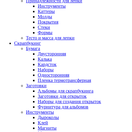
Принадлежности для лепки
Инструменты
Каттеры
Молды
Покрытия
Стеки
Формы
Тесто и масса для лепки
Скрапбукинг
Бумага
Двусторонняя
Калька
Кардсток
Наборы
Односторонняя
Пленка термотрансферная
Заготовки
Альбомы для скрапбукинга
Заготовки для открыток
Наборы для создания открыток
Фурнитура для альбомов
Инструменты
Дыроколы
Клей
Магниты