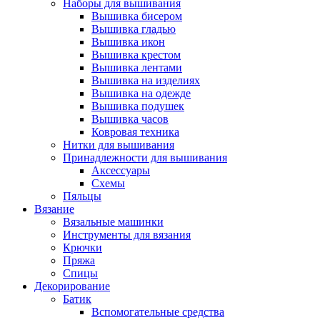
Наборы для вышивания
Вышивка бисером
Вышивка гладью
Вышивка икон
Вышивка крестом
Вышивка лентами
Вышивка на изделиях
Вышивка на одежде
Вышивка подушек
Вышивка часов
Ковровая техника
Нитки для вышивания
Принадлежности для вышивания
Аксессуары
Схемы
Пяльцы
Вязание
Вязальные машинки
Инструменты для вязания
Крючки
Пряжа
Спицы
Декорирование
Батик
Вспомогательные средства