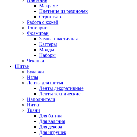
Плетение
Макраме
Плетение из резиночек
Стринг-арт
Работа с кожей
Топиарии
Фоамиран
Замша пластичная
Каттеры
Молды
Наборы
Чеканка
Шитье
Булавки
Иглы
Ленты для шитья
Ленты декоративные
Ленты технические
Наполнители
Нитки
Ткани
Для батика
Для валяния
Для декора
Для игрушек