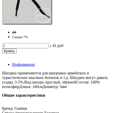
44
Скидка 7%
41
руб
x
Информация
Шнурки применяются для шнуровки армейских и
туристических высоких ботинок и т.д. Шнурки могут давать
усадку 3-5%.Вид шнура: круглый, обувнойСостав: 100%
полиэфирДлина: 160смДиаметр: 5мм
Общие характеристики
Бренд: Gamma
Страна происхождения: Беларусь