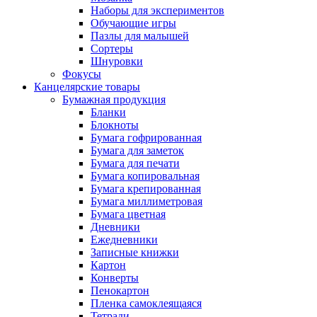
Наборы для экспериментов
Обучающие игры
Пазлы для малышей
Сортеры
Шнуровки
Фокусы
Канцелярские товары
Бумажная продукция
Бланки
Блокноты
Бумага гофрированная
Бумага для заметок
Бумага для печати
Бумага копировальная
Бумага крепированная
Бумага миллиметровая
Бумага цветная
Дневники
Ежедневники
Записные книжки
Картон
Конверты
Пенокартон
Пленка самоклеящаяся
Тетради