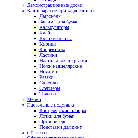
Демонстрационные доски
Канцелярские принадлежности
Дыроколы
Зажимы для бумаг
Калькуляторы
Клей
Клейкие ленты
Кнопки
Корректоры
Ластики
Настольные покрытия
Ножи канцелярские
Ножницы
Резаки
Скрепки
Степлеры
Точилки
Мелки
Настольные подставки
Канцелярские наборы
Лотки для бумаг
Органайзеры
Подставки для книг
Обложки