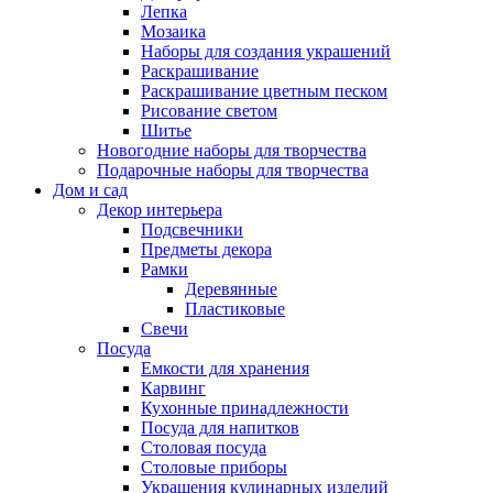
Лепка
Мозаика
Наборы для создания украшений
Раскрашивание
Раскрашивание цветным песком
Рисование светом
Шитье
Новогодние наборы для творчества
Подарочные наборы для творчества
Дом и сад
Декор интерьера
Подсвечники
Предметы декора
Рамки
Деревянные
Пластиковые
Свечи
Посуда
Емкости для хранения
Карвинг
Кухонные принадлежности
Посуда для напитков
Столовая посуда
Столовые приборы
Украшения кулинарных изделий