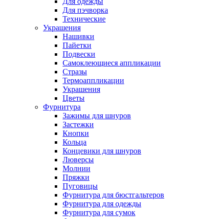
Для одежды
Для пэчворка
Технические
Украшения
Нашивки
Пайетки
Подвески
Самоклеющиеся аппликации
Стразы
Термоаппликации
Украшения
Цветы
Фурнитура
Зажимы для шнуров
Застежки
Кнопки
Кольца
Концевики для шнуров
Люверсы
Молнии
Пряжки
Пуговицы
Фурнитура для бюстгальтеров
Фурнитура для одежды
Фурнитура для сумок