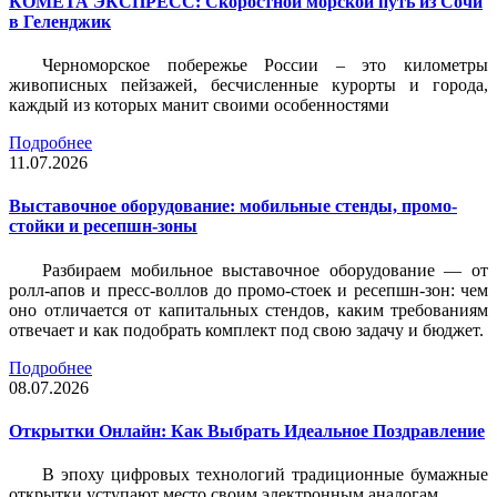
КОМЕТА ЭКСПРЕСС: Скоростной морской путь из Сочи
в Геленджик
Черноморское побережье России – это километры
живописных пейзажей, бесчисленные курорты и города,
каждый из которых манит своими особенностями
Подробнее
11.07.2026
Выставочное оборудование: мобильные стенды, промо-
стойки и ресепшн-зоны
Разбираем мобильное выставочное оборудование — от
ролл-апов и пресс-воллов до промо-стоек и ресепшн-зон: чем
оно отличается от капитальных стендов, каким требованиям
отвечает и как подобрать комплект под свою задачу и бюджет.
Подробнее
08.07.2026
Открытки Онлайн: Как Выбрать Идеальное Поздравление
В эпоху цифровых технологий традиционные бумажные
открытки уступают место своим электронным аналогам