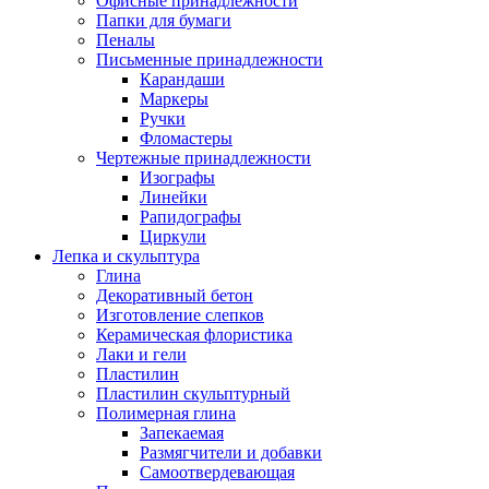
Офисные принадлежности
Папки для бумаги
Пеналы
Письменные принадлежности
Карандаши
Маркеры
Ручки
Фломастеры
Чертежные принадлежности
Изографы
Линейки
Рапидографы
Циркули
Лепка и скульптура
Глина
Декоративный бетон
Изготовление слепков
Керамическая флористика
Лаки и гели
Пластилин
Пластилин скульптурный
Полимерная глина
Запекаемая
Размягчители и добавки
Самоотвердевающая