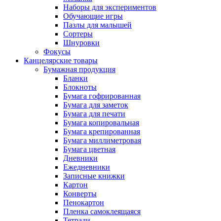
Наборы для экспериментов
Обучающие игры
Пазлы для малышей
Сортеры
Шнуровки
Фокусы
Канцелярские товары
Бумажная продукция
Бланки
Блокноты
Бумага гофрированная
Бумага для заметок
Бумага для печати
Бумага копировальная
Бумага крепированная
Бумага миллиметровая
Бумага цветная
Дневники
Ежедневники
Записные книжки
Картон
Конверты
Пенокартон
Пленка самоклеящаяся
Тетради