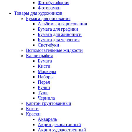
Фотобутафория
Фоторамки
Товары для художников
Бумага для рисования
Альбомы для рисования
Бумага для графики
Бумага для живописи
Бумага для черчения
Скетчбуки
Вспомогательные жидкости
Каллиграфия
Бумага
Кисти
Маркеры
Наборы
Перья
Ручки
Тушь
Чернила
Картон грунтованный
Кисти
Краски
Акварель
Акрил декоративный
Акрил художественный