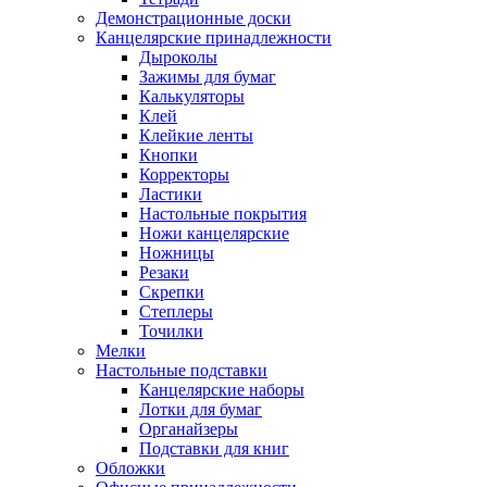
Демонстрационные доски
Канцелярские принадлежности
Дыроколы
Зажимы для бумаг
Калькуляторы
Клей
Клейкие ленты
Кнопки
Корректоры
Ластики
Настольные покрытия
Ножи канцелярские
Ножницы
Резаки
Скрепки
Степлеры
Точилки
Мелки
Настольные подставки
Канцелярские наборы
Лотки для бумаг
Органайзеры
Подставки для книг
Обложки