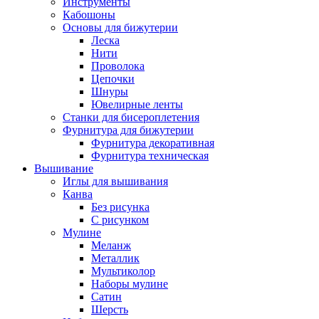
Инструменты
Кабошоны
Основы для бижутерии
Леска
Нити
Проволока
Цепочки
Шнуры
Ювелирные ленты
Станки для бисероплетения
Фурнитура для бижутерии
Фурнитура декоративная
Фурнитура техническая
Вышивание
Иглы для вышивания
Канва
Без рисунка
С рисунком
Мулине
Меланж
Металлик
Мультиколор
Наборы мулине
Сатин
Шерсть