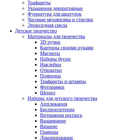
Трафареты
Украшения декоративные
Фурнитура для шкатулок
Часовые механизмы и стрелки
Эпоксидная смола
Детское творчество
Материалы для творчества
3D ручки
Картины своими руками
Магниты
Наборы бусин
Наклейки
Открытки
Помпоны
Трафареты и штампы
Фоторамки
Шенил
Наборы для детского творчества
Аппликация
Бисероплетение
Витражная роспись
Вышивание
Вязание
Гравюра
Декорирование