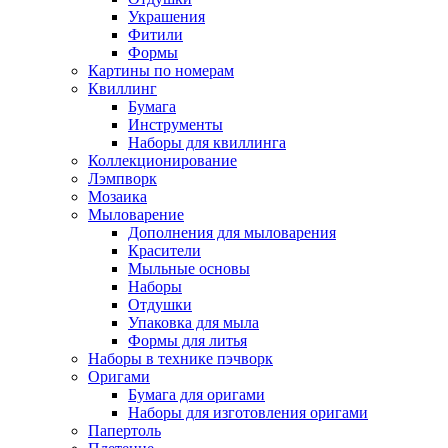
Украшения
Фитили
Формы
Картины по номерам
Квиллинг
Бумага
Инструменты
Наборы для квиллинга
Коллекционирование
Лэмпворк
Мозаика
Мыловарение
Дополнения для мыловарения
Красители
Мыльные основы
Наборы
Отдушки
Упаковка для мыла
Формы для литья
Наборы в технике пэчворк
Оригами
Бумага для оригами
Наборы для изготовления оригами
Папертоль