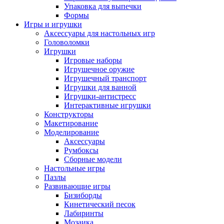
Упаковка для выпечки
Формы
Игры и игрушки
Аксессуары для настольных игр
Головоломки
Игрушки
Игровые наборы
Игрушечное оружие
Игрушечный транспорт
Игрушки для ванной
Игрушки-антистресс
Интерактивные игрушки
Конструкторы
Макетирование
Моделирование
Аксессуары
Румбоксы
Сборные модели
Настольные игры
Пазлы
Развивающие игры
Бизиборды
Кинетический песок
Лабиринты
Мозаика