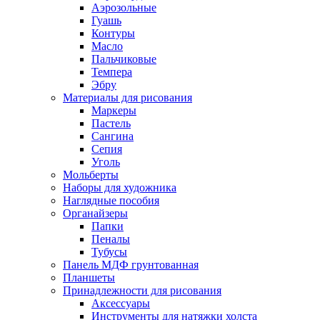
Аэрозольные
Гуашь
Контуры
Масло
Пальчиковые
Темпера
Эбру
Материалы для рисования
Маркеры
Пастель
Сангина
Сепия
Уголь
Мольберты
Наборы для художника
Наглядные пособия
Органайзеры
Папки
Пеналы
Тубусы
Панель МДФ грунтованная
Планшеты
Принадлежности для рисования
Аксессуары
Инструменты для натяжки холста