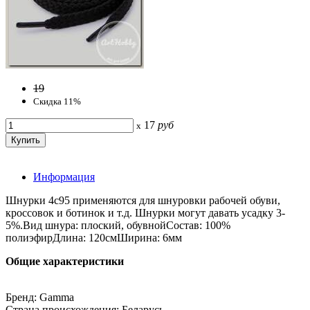
19
Скидка 11%
17
руб
x
Информация
Шнурки 4c95 применяются для шнуровки рабочей обуви,
кроссовок и ботинок и т.д. Шнурки могут давать усадку 3-
5%.Вид шнура: плоский, обувнойСостав: 100%
полиэфирДлина: 120смШирина: 6мм
Общие характеристики
Бренд: Gamma
Страна происхождения: Беларусь