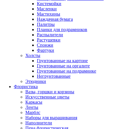
Кистемойки
Масленки
Мастихины
Наждачная бумага
Палитры
Планки для подрамников
Распылители
Растушевки
Спонжи
Фартуки
Холсты
Грунтованные на картоне
Грунтованные на оргалите
Грунтованные на подрамнике
Негрунтованные
Этюдники
Флористика
Вазы, горшки и корзины
Искусственные цветы
Каркасы
Ленты
Марблс
Наборы для выращивания
Наполнители
Пена флористическая