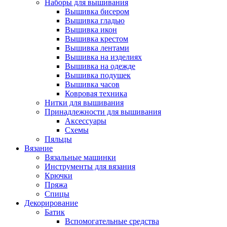
Наборы для вышивания
Вышивка бисером
Вышивка гладью
Вышивка икон
Вышивка крестом
Вышивка лентами
Вышивка на изделиях
Вышивка на одежде
Вышивка подушек
Вышивка часов
Ковровая техника
Нитки для вышивания
Принадлежности для вышивания
Аксессуары
Схемы
Пяльцы
Вязание
Вязальные машинки
Инструменты для вязания
Крючки
Пряжа
Спицы
Декорирование
Батик
Вспомогательные средства