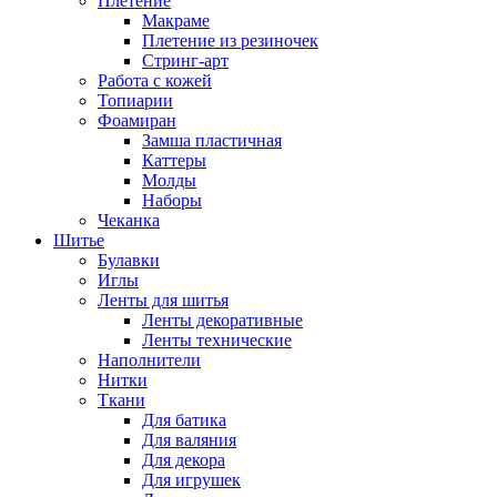
Плетение
Макраме
Плетение из резиночек
Стринг-арт
Работа с кожей
Топиарии
Фоамиран
Замша пластичная
Каттеры
Молды
Наборы
Чеканка
Шитье
Булавки
Иглы
Ленты для шитья
Ленты декоративные
Ленты технические
Наполнители
Нитки
Ткани
Для батика
Для валяния
Для декора
Для игрушек