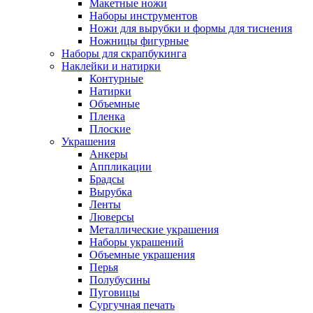
Макетные ножи
Наборы инструментов
Ножи для вырубки и формы для тиснения
Ножницы фигурные
Наборы для скрапбукинга
Наклейки и натирки
Контурные
Натирки
Объемные
Пленка
Плоские
Украшения
Анкеры
Аппликации
Брадсы
Вырубка
Ленты
Люверсы
Металлические украшения
Наборы украшений
Объемные украшения
Перья
Полубусины
Пуговицы
Сургучная печать