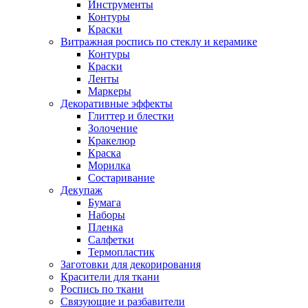
Инструменты
Контуры
Краски
Витражная роспись по стеклу и керамике
Контуры
Краски
Ленты
Маркеры
Декоративные эффекты
Глиттер и блестки
Золочение
Кракелюр
Краска
Морилка
Состаривание
Декупаж
Бумага
Наборы
Пленка
Салфетки
Термопластик
Заготовки для декорирования
Красители для ткани
Роспись по ткани
Связующие и разбавители