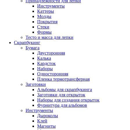
Принадлежности для лепки
Инструменты
Каттеры
Молды
Покрытия
Стеки
Формы
Тесто и масса для лепки
Скрапбукинг
Бумага
Двусторонняя
Калька
Кардсток
Наборы
Односторонняя
Пленка термотрансферная
Заготовки
Альбомы для скрапбукинга
Заготовки для открыток
Наборы для создания открыток
Фурнитура для альбомов
Инструменты
Дыроколы
Клей
Магниты