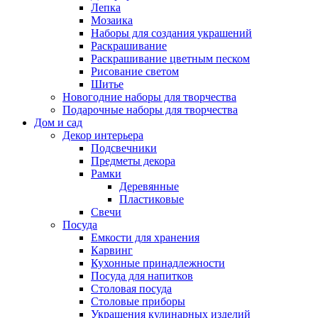
Лепка
Мозаика
Наборы для создания украшений
Раскрашивание
Раскрашивание цветным песком
Рисование светом
Шитье
Новогодние наборы для творчества
Подарочные наборы для творчества
Дом и сад
Декор интерьера
Подсвечники
Предметы декора
Рамки
Деревянные
Пластиковые
Свечи
Посуда
Емкости для хранения
Карвинг
Кухонные принадлежности
Посуда для напитков
Столовая посуда
Столовые приборы
Украшения кулинарных изделий