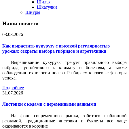
Шилья
Шкатулки
Шнуры
Наши новости
03.08.2026
Как вырастить кукурузу с высокой регулярностью
урожая: секреты выбора гибридов и агротехники
Выращивание кукурузы требует правильного выбора
гибрида, устойчивого к климату и болезням, а также
соблюдения технологии посева. Разбираем ключевые факторы
успеха.
Подробнее
31.07.2026
Листовки c кодами с переменными данными
На фоне современного рынка, забитого шаблонной
рекламой, традиционные листовки и буклеты все чаще
оказываются в корзине