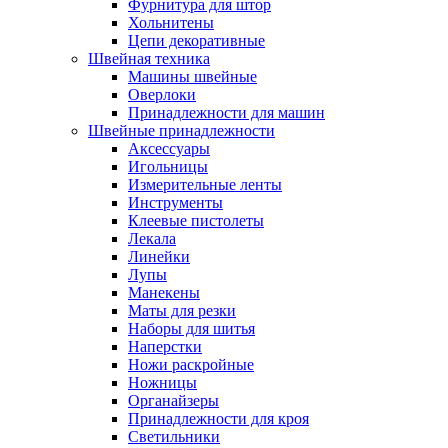
Фурнитура для штор
Хольнитены
Цепи декоративные
Швейная техника
Машины швейные
Оверлоки
Принадлежности для машин
Швейные принадлежности
Аксессуары
Игольницы
Измерительные ленты
Инструменты
Клеевые пистолеты
Лекала
Линейки
Лупы
Манекены
Маты для резки
Наборы для шитья
Наперстки
Ножи раскройные
Ножницы
Органайзеры
Принадлежности для кроя
Светильники