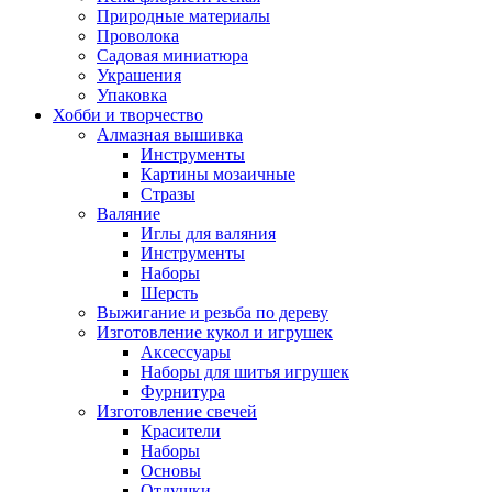
Природные материалы
Проволока
Садовая миниатюра
Украшения
Упаковка
Хобби и творчество
Алмазная вышивка
Инструменты
Картины мозаичные
Стразы
Валяние
Иглы для валяния
Инструменты
Наборы
Шерсть
Выжигание и резьба по дереву
Изготовление кукол и игрушек
Аксессуары
Наборы для шитья игрушек
Фурнитура
Изготовление свечей
Красители
Наборы
Основы
Отдушки