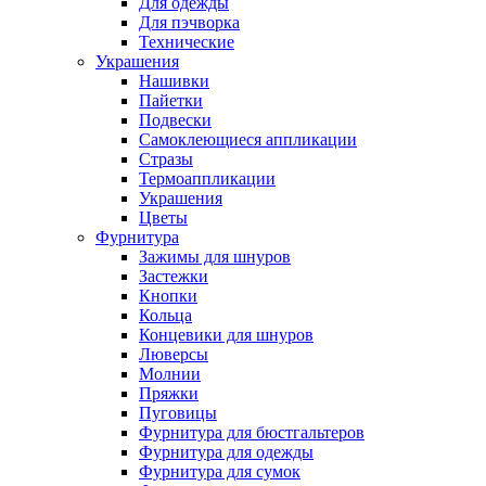
Для одежды
Для пэчворка
Технические
Украшения
Нашивки
Пайетки
Подвески
Самоклеющиеся аппликации
Стразы
Термоаппликации
Украшения
Цветы
Фурнитура
Зажимы для шнуров
Застежки
Кнопки
Кольца
Концевики для шнуров
Люверсы
Молнии
Пряжки
Пуговицы
Фурнитура для бюстгальтеров
Фурнитура для одежды
Фурнитура для сумок