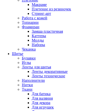
Плетение
Макраме
Плетение из резиночек
Стринг-арт
Работа с кожей
Топиарии
Фоамиран
Замша пластичная
Каттеры
Молды
Наборы
Чеканка
Шитье
Булавки
Иглы
Ленты для шитья
Ленты декоративные
Ленты технические
Наполнители
Нитки
Ткани
Для батика
Для валяния
Для декора
Для игрушек