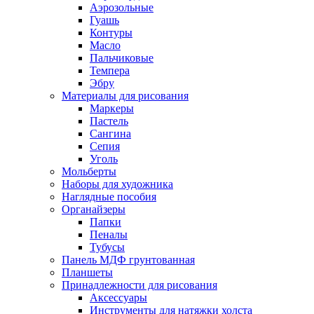
Аэрозольные
Гуашь
Контуры
Масло
Пальчиковые
Темпера
Эбру
Материалы для рисования
Маркеры
Пастель
Сангина
Сепия
Уголь
Мольберты
Наборы для художника
Наглядные пособия
Органайзеры
Папки
Пеналы
Тубусы
Панель МДФ грунтованная
Планшеты
Принадлежности для рисования
Аксессуары
Инструменты для натяжки холста