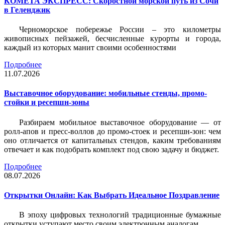
КОМЕТА ЭКСПРЕСС: Скоростной морской путь из Сочи
в Геленджик
Черноморское побережье России – это километры
живописных пейзажей, бесчисленные курорты и города,
каждый из которых манит своими особенностями
Подробнее
11.07.2026
Выставочное оборудование: мобильные стенды, промо-
стойки и ресепшн-зоны
Разбираем мобильное выставочное оборудование — от
ролл-апов и пресс-воллов до промо-стоек и ресепшн-зон: чем
оно отличается от капитальных стендов, каким требованиям
отвечает и как подобрать комплект под свою задачу и бюджет.
Подробнее
08.07.2026
Открытки Онлайн: Как Выбрать Идеальное Поздравление
В эпоху цифровых технологий традиционные бумажные
открытки уступают место своим электронным аналогам