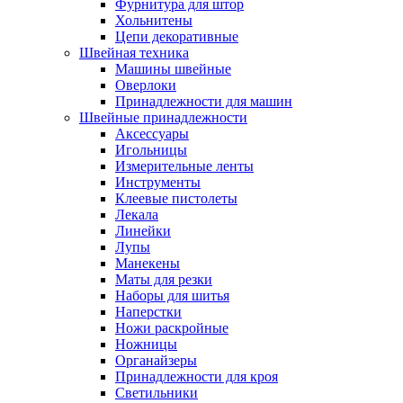
Фурнитура для штор
Хольнитены
Цепи декоративные
Швейная техника
Машины швейные
Оверлоки
Принадлежности для машин
Швейные принадлежности
Аксессуары
Игольницы
Измерительные ленты
Инструменты
Клеевые пистолеты
Лекала
Линейки
Лупы
Манекены
Маты для резки
Наборы для шитья
Наперстки
Ножи раскройные
Ножницы
Органайзеры
Принадлежности для кроя
Светильники