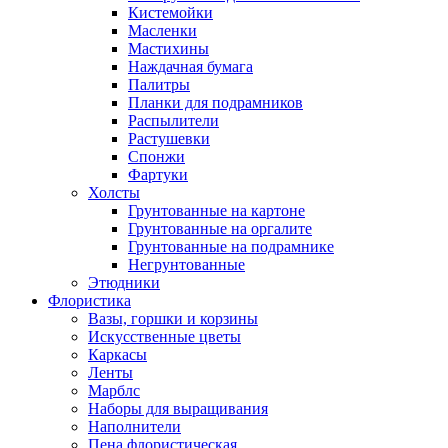
Кистемойки
Масленки
Мастихины
Наждачная бумага
Палитры
Планки для подрамников
Распылители
Растушевки
Спонжи
Фартуки
Холсты
Грунтованные на картоне
Грунтованные на оргалите
Грунтованные на подрамнике
Негрунтованные
Этюдники
Флористика
Вазы, горшки и корзины
Искусственные цветы
Каркасы
Ленты
Марблс
Наборы для выращивания
Наполнители
Пена флористическая