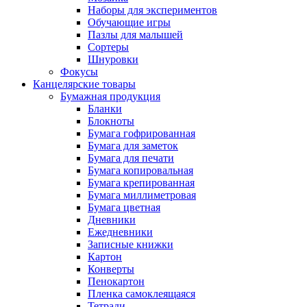
Наборы для экспериментов
Обучающие игры
Пазлы для малышей
Сортеры
Шнуровки
Фокусы
Канцелярские товары
Бумажная продукция
Бланки
Блокноты
Бумага гофрированная
Бумага для заметок
Бумага для печати
Бумага копировальная
Бумага крепированная
Бумага миллиметровая
Бумага цветная
Дневники
Ежедневники
Записные книжки
Картон
Конверты
Пенокартон
Пленка самоклеящаяся
Тетради