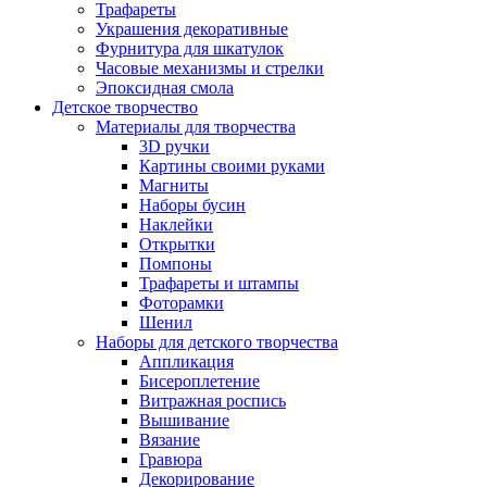
Трафареты
Украшения декоративные
Фурнитура для шкатулок
Часовые механизмы и стрелки
Эпоксидная смола
Детское творчество
Материалы для творчества
3D ручки
Картины своими руками
Магниты
Наборы бусин
Наклейки
Открытки
Помпоны
Трафареты и штампы
Фоторамки
Шенил
Наборы для детского творчества
Аппликация
Бисероплетение
Витражная роспись
Вышивание
Вязание
Гравюра
Декорирование