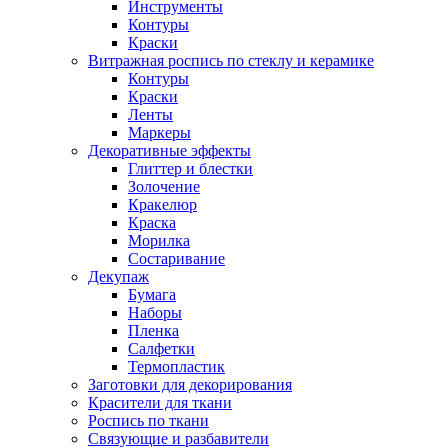
Инструменты
Контуры
Краски
Витражная роспись по стеклу и керамике
Контуры
Краски
Ленты
Маркеры
Декоративные эффекты
Глиттер и блестки
Золочение
Кракелюр
Краска
Морилка
Состаривание
Декупаж
Бумага
Наборы
Пленка
Салфетки
Термопластик
Заготовки для декорирования
Красители для ткани
Роспись по ткани
Связующие и разбавители