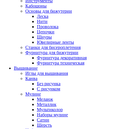
Инструменты
Кабошоны
Основы для бижутерии
Леска
Нити
Проволока
Цепочки
Шнуры
Ювелирные ленты
Станки для бисероплетения
Фурнитура для бижутерии
Фурнитура декоративная
Фурнитура техническая
Вышивание
Иглы для вышивания
Канва
Без рисунка
С рисунком
Мулине
Меланж
Металлик
Мультиколор
Наборы мулине
Сатин
Шерсть