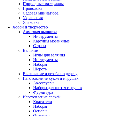
Природные материалы
Проволока
Садовая миниатюра
Украшения
Упаковка
Хобби и творчество
Алмазная вышивка
Инструменты
Картины мозаичные
Стразы
Валяние
Иглы для валяния
Инструменты
Наборы
Шерсть
Выжигание и резьба по дереву
Изготовление кукол и игрушек
Аксессуары
Наборы для шитья игрушек
Фурнитура
Изготовление свечей
Красители
Наборы
Основы
Отдушки