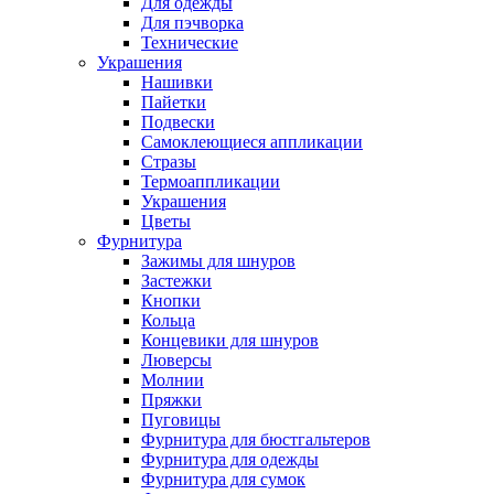
Для одежды
Для пэчворка
Технические
Украшения
Нашивки
Пайетки
Подвески
Самоклеющиеся аппликации
Стразы
Термоаппликации
Украшения
Цветы
Фурнитура
Зажимы для шнуров
Застежки
Кнопки
Кольца
Концевики для шнуров
Люверсы
Молнии
Пряжки
Пуговицы
Фурнитура для бюстгальтеров
Фурнитура для одежды
Фурнитура для сумок