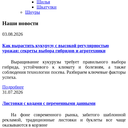
Шилья
Шкатулки
Шнуры
Наши новости
03.08.2026
Как вырастить кукурузу с высокой регулярностью
урожая: секреты выбора гибридов и агротехники
Выращивание кукурузы требует правильного выбора
гибрида, устойчивого к климату и болезням, а также
соблюдения технологии посева. Разбираем ключевые факторы
успеха.
Подробнее
31.07.2026
Листовки c кодами с переменными данными
На фоне современного рынка, забитого шаблонной
рекламой, традиционные листовки и буклеты все чаще
оказываются в корзине