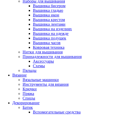
Наборы для вышивания
Вышивка бисером
Вышивка гладью
Вышивка икон
Вышивка крестом
Вышивка лентами
Вышивка на изделиях
Вышивка на одежде
Вышивка подушек
Вышивка часов
Ковровая техника
Нитки для вышивания
Принадлежности для вышивания
Аксессуары
Схемы
Пяльцы
Вязание
Вязальные машинки
Инструменты для вязания
Крючки
Пряжа
Спицы
Декорирование
Батик
Вспомогательные средства