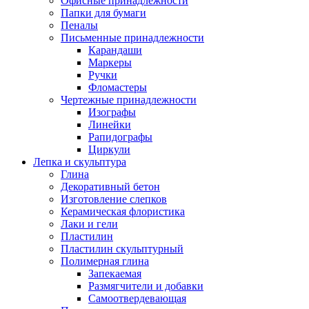
Офисные принадлежности
Папки для бумаги
Пеналы
Письменные принадлежности
Карандаши
Маркеры
Ручки
Фломастеры
Чертежные принадлежности
Изографы
Линейки
Рапидографы
Циркули
Лепка и скульптура
Глина
Декоративный бетон
Изготовление слепков
Керамическая флористика
Лаки и гели
Пластилин
Пластилин скульптурный
Полимерная глина
Запекаемая
Размягчители и добавки
Самоотвердевающая