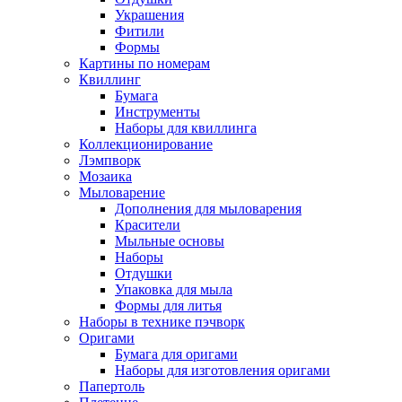
Украшения
Фитили
Формы
Картины по номерам
Квиллинг
Бумага
Инструменты
Наборы для квиллинга
Коллекционирование
Лэмпворк
Мозаика
Мыловарение
Дополнения для мыловарения
Красители
Мыльные основы
Наборы
Отдушки
Упаковка для мыла
Формы для литья
Наборы в технике пэчворк
Оригами
Бумага для оригами
Наборы для изготовления оригами
Папертоль