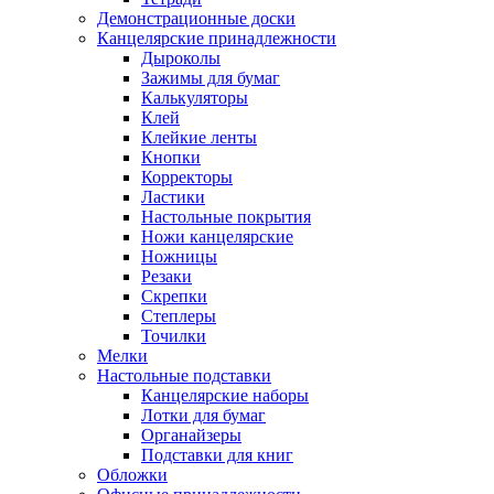
Демонстрационные доски
Канцелярские принадлежности
Дыроколы
Зажимы для бумаг
Калькуляторы
Клей
Клейкие ленты
Кнопки
Корректоры
Ластики
Настольные покрытия
Ножи канцелярские
Ножницы
Резаки
Скрепки
Степлеры
Точилки
Мелки
Настольные подставки
Канцелярские наборы
Лотки для бумаг
Органайзеры
Подставки для книг
Обложки