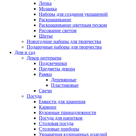
Лепка
Мозаика
Наборы для создания украшений
Раскрашивание
Раскрашивание цветным песком
Рисование светом
Шитье
Новогодние наборы для творчества
Подарочные наборы для творчества
Дом и сад
Декор интерьера
Подсвечники
Предметы декора
Рамки
Деревянные
Пластиковые
Свечи
Посуда
Емкости для хранения
Карвинг
Кухонные принадлежности
Посуда для напитков
Столовая посуда
Столовые приборы
Украшения кулинарных изделий