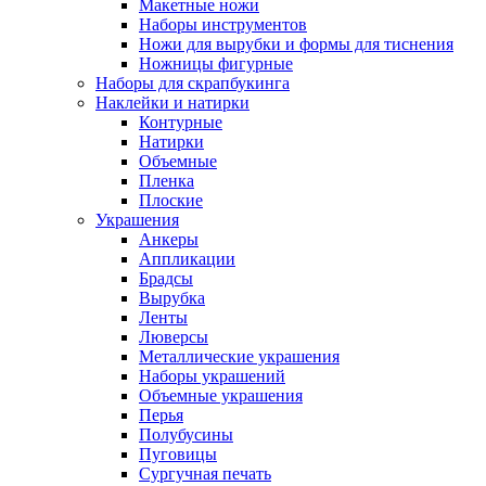
Макетные ножи
Наборы инструментов
Ножи для вырубки и формы для тиснения
Ножницы фигурные
Наборы для скрапбукинга
Наклейки и натирки
Контурные
Натирки
Объемные
Пленка
Плоские
Украшения
Анкеры
Аппликации
Брадсы
Вырубка
Ленты
Люверсы
Металлические украшения
Наборы украшений
Объемные украшения
Перья
Полубусины
Пуговицы
Сургучная печать