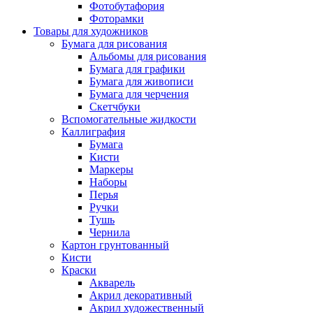
Фотобутафория
Фоторамки
Товары для художников
Бумага для рисования
Альбомы для рисования
Бумага для графики
Бумага для живописи
Бумага для черчения
Скетчбуки
Вспомогательные жидкости
Каллиграфия
Бумага
Кисти
Маркеры
Наборы
Перья
Ручки
Тушь
Чернила
Картон грунтованный
Кисти
Краски
Акварель
Акрил декоративный
Акрил художественный