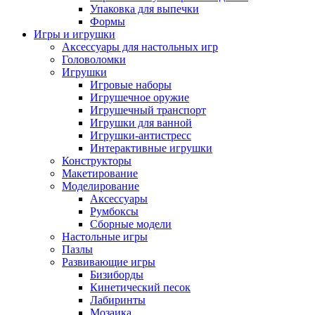
Упаковка для выпечки
Формы
Игры и игрушки
Аксессуары для настольных игр
Головоломки
Игрушки
Игровые наборы
Игрушечное оружие
Игрушечный транспорт
Игрушки для ванной
Игрушки-антистресс
Интерактивные игрушки
Конструкторы
Макетирование
Моделирование
Аксессуары
Румбоксы
Сборные модели
Настольные игры
Пазлы
Развивающие игры
Бизиборды
Кинетический песок
Лабиринты
Мозаика