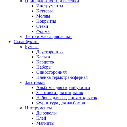
Принадлежности для лепки
Инструменты
Каттеры
Молды
Покрытия
Стеки
Формы
Тесто и масса для лепки
Скрапбукинг
Бумага
Двусторонняя
Калька
Кардсток
Наборы
Односторонняя
Пленка термотрансферная
Заготовки
Альбомы для скрапбукинга
Заготовки для открыток
Наборы для создания открыток
Фурнитура для альбомов
Инструменты
Дыроколы
Клей
Магниты