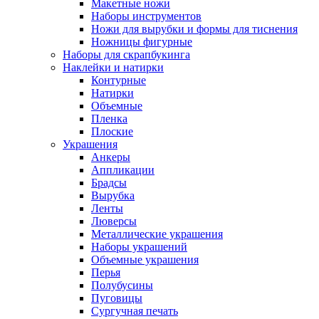
Макетные ножи
Наборы инструментов
Ножи для вырубки и формы для тиснения
Ножницы фигурные
Наборы для скрапбукинга
Наклейки и натирки
Контурные
Натирки
Объемные
Пленка
Плоские
Украшения
Анкеры
Аппликации
Брадсы
Вырубка
Ленты
Люверсы
Металлические украшения
Наборы украшений
Объемные украшения
Перья
Полубусины
Пуговицы
Сургучная печать