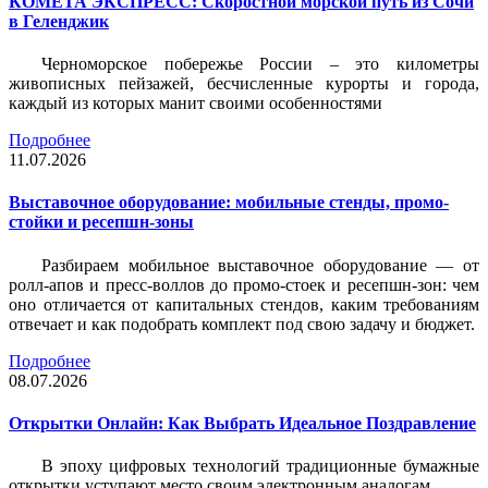
КОМЕТА ЭКСПРЕСС: Скоростной морской путь из Сочи
в Геленджик
Черноморское побережье России – это километры
живописных пейзажей, бесчисленные курорты и города,
каждый из которых манит своими особенностями
Подробнее
11.07.2026
Выставочное оборудование: мобильные стенды, промо-
стойки и ресепшн-зоны
Разбираем мобильное выставочное оборудование — от
ролл-апов и пресс-воллов до промо-стоек и ресепшн-зон: чем
оно отличается от капитальных стендов, каким требованиям
отвечает и как подобрать комплект под свою задачу и бюджет.
Подробнее
08.07.2026
Открытки Онлайн: Как Выбрать Идеальное Поздравление
В эпоху цифровых технологий традиционные бумажные
открытки уступают место своим электронным аналогам