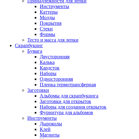
Принадлежности для лепки
Инструменты
Каттеры
Молды
Покрытия
Стеки
Формы
Тесто и масса для лепки
Скрапбукинг
Бумага
Двусторонняя
Калька
Кардсток
Наборы
Односторонняя
Пленка термотрансферная
Заготовки
Альбомы для скрапбукинга
Заготовки для открыток
Наборы для создания открыток
Фурнитура для альбомов
Инструменты
Дыроколы
Клей
Магниты