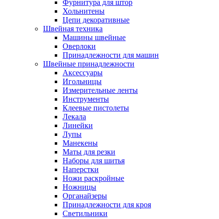
Фурнитура для штор
Хольнитены
Цепи декоративные
Швейная техника
Машины швейные
Оверлоки
Принадлежности для машин
Швейные принадлежности
Аксессуары
Игольницы
Измерительные ленты
Инструменты
Клеевые пистолеты
Лекала
Линейки
Лупы
Манекены
Маты для резки
Наборы для шитья
Наперстки
Ножи раскройные
Ножницы
Органайзеры
Принадлежности для кроя
Светильники