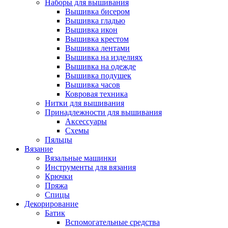
Наборы для вышивания
Вышивка бисером
Вышивка гладью
Вышивка икон
Вышивка крестом
Вышивка лентами
Вышивка на изделиях
Вышивка на одежде
Вышивка подушек
Вышивка часов
Ковровая техника
Нитки для вышивания
Принадлежности для вышивания
Аксессуары
Схемы
Пяльцы
Вязание
Вязальные машинки
Инструменты для вязания
Крючки
Пряжа
Спицы
Декорирование
Батик
Вспомогательные средства