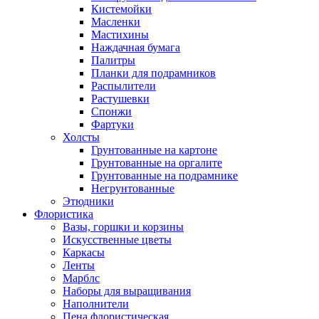
Кистемойки
Масленки
Мастихины
Наждачная бумага
Палитры
Планки для подрамников
Распылители
Растушевки
Спонжи
Фартуки
Холсты
Грунтованные на картоне
Грунтованные на оргалите
Грунтованные на подрамнике
Негрунтованные
Этюдники
Флористика
Вазы, горшки и корзины
Искусственные цветы
Каркасы
Ленты
Марблс
Наборы для выращивания
Наполнители
Пена флористическая