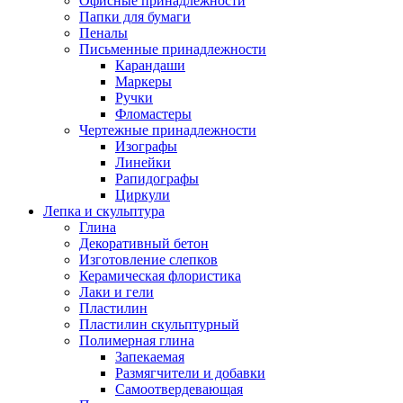
Офисные принадлежности
Папки для бумаги
Пеналы
Письменные принадлежности
Карандаши
Маркеры
Ручки
Фломастеры
Чертежные принадлежности
Изографы
Линейки
Рапидографы
Циркули
Лепка и скульптура
Глина
Декоративный бетон
Изготовление слепков
Керамическая флористика
Лаки и гели
Пластилин
Пластилин скульптурный
Полимерная глина
Запекаемая
Размягчители и добавки
Самоотвердевающая