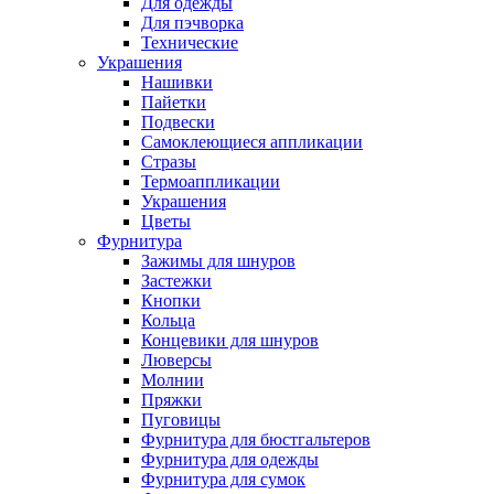
Для одежды
Для пэчворка
Технические
Украшения
Нашивки
Пайетки
Подвески
Самоклеющиеся аппликации
Стразы
Термоаппликации
Украшения
Цветы
Фурнитура
Зажимы для шнуров
Застежки
Кнопки
Кольца
Концевики для шнуров
Люверсы
Молнии
Пряжки
Пуговицы
Фурнитура для бюстгальтеров
Фурнитура для одежды
Фурнитура для сумок