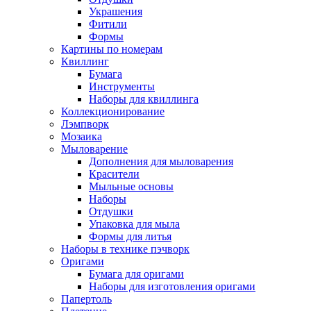
Украшения
Фитили
Формы
Картины по номерам
Квиллинг
Бумага
Инструменты
Наборы для квиллинга
Коллекционирование
Лэмпворк
Мозаика
Мыловарение
Дополнения для мыловарения
Красители
Мыльные основы
Наборы
Отдушки
Упаковка для мыла
Формы для литья
Наборы в технике пэчворк
Оригами
Бумага для оригами
Наборы для изготовления оригами
Папертоль