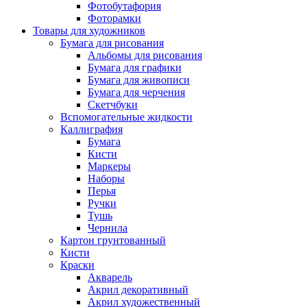
Фотобутафория
Фоторамки
Товары для художников
Бумага для рисования
Альбомы для рисования
Бумага для графики
Бумага для живописи
Бумага для черчения
Скетчбуки
Вспомогательные жидкости
Каллиграфия
Бумага
Кисти
Маркеры
Наборы
Перья
Ручки
Тушь
Чернила
Картон грунтованный
Кисти
Краски
Акварель
Акрил декоративный
Акрил художественный