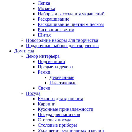
Лепка
Мозаика
Наборы для создания украшений
Раскрашивание
Раскрашивание цветным песком
Рисование светом
Шитье
Новогодние наборы для творчества
Подарочные наборы для творчества
Дом и сад
Декор интерьера
Подсвечники
Предметы декора
Рамки
Деревянные
Пластиковые
Свечи
Посуда
Емкости для хранения
Карвинг
Кухонные принадлежности
Посуда для напитков
Столовая посуда
Столовые приборы
Украшения кулинарных изделий