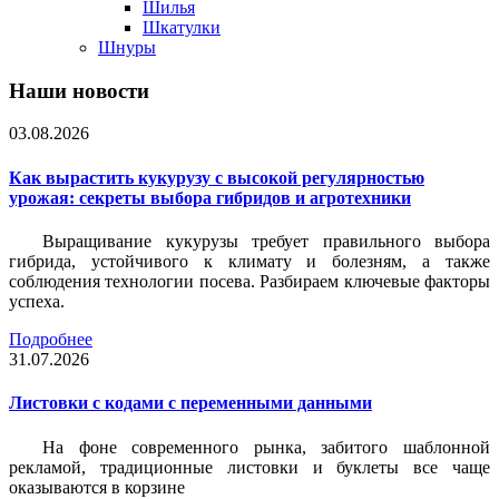
Шилья
Шкатулки
Шнуры
Наши новости
03.08.2026
Как вырастить кукурузу с высокой регулярностью
урожая: секреты выбора гибридов и агротехники
Выращивание кукурузы требует правильного выбора
гибрида, устойчивого к климату и болезням, а также
соблюдения технологии посева. Разбираем ключевые факторы
успеха.
Подробнее
31.07.2026
Листовки c кодами с переменными данными
На фоне современного рынка, забитого шаблонной
рекламой, традиционные листовки и буклеты все чаще
оказываются в корзине