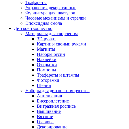
Трафареты
Украшения декоративные
Фурнитура для шкатулок
Часовые механизмы и стрелки
Эпоксидная смола
Детское творчество
Материалы для творчества
3D ручки
Картины своими руками
Магниты
Наборы бусин
Наклейки
Открытки
Помпоны
Трафареты и штампы
Фоторамки
Шенил
Наборы для детского творчества
Аппликация
Бисероплетение
Витражная роспись
Вышивание
Вязание
Гравюра
Декорирование