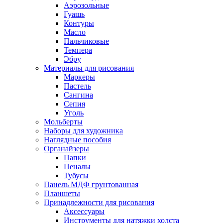
Аэрозольные
Гуашь
Контуры
Масло
Пальчиковые
Темпера
Эбру
Материалы для рисования
Маркеры
Пастель
Сангина
Сепия
Уголь
Мольберты
Наборы для художника
Наглядные пособия
Органайзеры
Папки
Пеналы
Тубусы
Панель МДФ грунтованная
Планшеты
Принадлежности для рисования
Аксессуары
Инструменты для натяжки холста