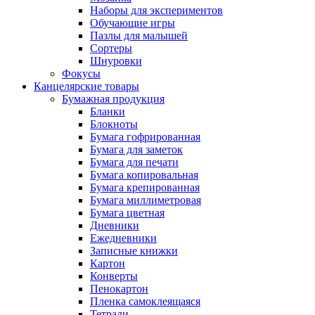
Наборы для экспериментов
Обучающие игры
Пазлы для малышей
Сортеры
Шнуровки
Фокусы
Канцелярские товары
Бумажная продукция
Бланки
Блокноты
Бумага гофрированная
Бумага для заметок
Бумага для печати
Бумага копировальная
Бумага крепированная
Бумага миллиметровая
Бумага цветная
Дневники
Ежедневники
Записные книжки
Картон
Конверты
Пенокартон
Пленка самоклеящаяся
Тетради