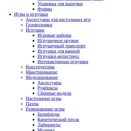
Упаковка для выпечки
Формы
Игры и игрушки
Аксессуары для настольных игр
Головоломки
Игрушки
Игровые наборы
Игрушечное оружие
Игрушечный транспорт
Игрушки для ванной
Игрушки-антистресс
Интерактивные игрушки
Конструкторы
Макетирование
Моделирование
Аксессуары
Румбоксы
Сборные модели
Настольные игры
Пазлы
Развивающие игры
Бизиборды
Кинетический песок
Лабиринты
Мозаика