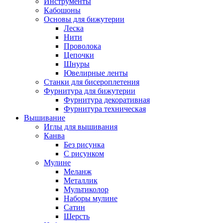
Инструменты
Кабошоны
Основы для бижутерии
Леска
Нити
Проволока
Цепочки
Шнуры
Ювелирные ленты
Станки для бисероплетения
Фурнитура для бижутерии
Фурнитура декоративная
Фурнитура техническая
Вышивание
Иглы для вышивания
Канва
Без рисунка
С рисунком
Мулине
Меланж
Металлик
Мультиколор
Наборы мулине
Сатин
Шерсть