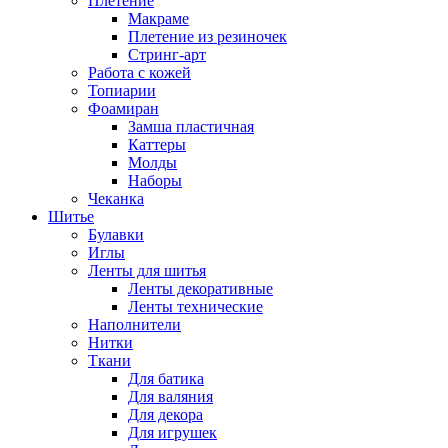
Плетение
Макраме
Плетение из резиночек
Стринг-арт
Работа с кожей
Топиарии
Фоамиран
Замша пластичная
Каттеры
Молды
Наборы
Чеканка
Шитье
Булавки
Иглы
Ленты для шитья
Ленты декоративные
Ленты технические
Наполнители
Нитки
Ткани
Для батика
Для валяния
Для декора
Для игрушек