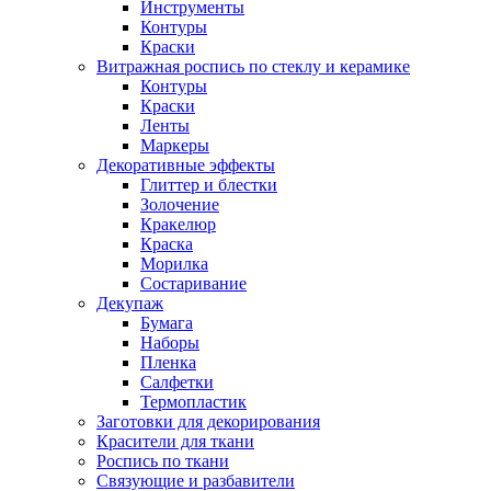
Инструменты
Контуры
Краски
Витражная роспись по стеклу и керамике
Контуры
Краски
Ленты
Маркеры
Декоративные эффекты
Глиттер и блестки
Золочение
Кракелюр
Краска
Морилка
Состаривание
Декупаж
Бумага
Наборы
Пленка
Салфетки
Термопластик
Заготовки для декорирования
Красители для ткани
Роспись по ткани
Связующие и разбавители