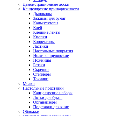
Демонстрационные доски
Канцелярские принадлежности
Дыроколы
Зажимы для бумаг
Калькуляторы
Клей
Клейкие ленты
Кнопки
Корректоры
Ластики
Настольные покрытия
Ножи канцелярские
Ножницы
Резаки
Скрепки
Степлеры
Точилки
Мелки
Настольные подставки
Канцелярские наборы
Лотки для бумаг
Органайзеры
Подставки для книг
Обложки