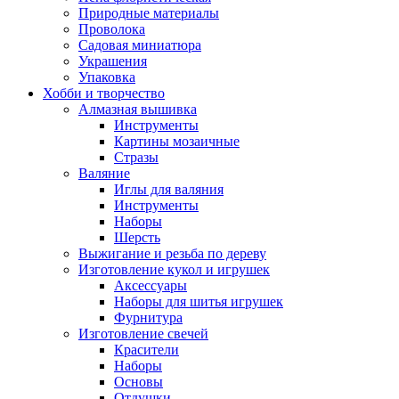
Природные материалы
Проволока
Садовая миниатюра
Украшения
Упаковка
Хобби и творчество
Алмазная вышивка
Инструменты
Картины мозаичные
Стразы
Валяние
Иглы для валяния
Инструменты
Наборы
Шерсть
Выжигание и резьба по дереву
Изготовление кукол и игрушек
Аксессуары
Наборы для шитья игрушек
Фурнитура
Изготовление свечей
Красители
Наборы
Основы
Отдушки