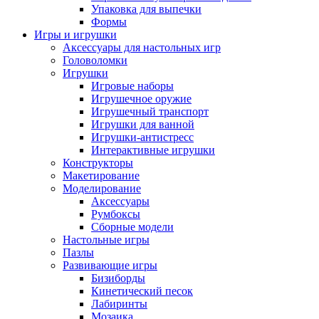
Упаковка для выпечки
Формы
Игры и игрушки
Аксессуары для настольных игр
Головоломки
Игрушки
Игровые наборы
Игрушечное оружие
Игрушечный транспорт
Игрушки для ванной
Игрушки-антистресс
Интерактивные игрушки
Конструкторы
Макетирование
Моделирование
Аксессуары
Румбоксы
Сборные модели
Настольные игры
Пазлы
Развивающие игры
Бизиборды
Кинетический песок
Лабиринты
Мозаика