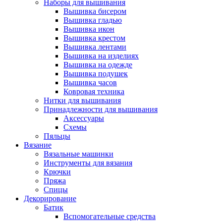
Наборы для вышивания
Вышивка бисером
Вышивка гладью
Вышивка икон
Вышивка крестом
Вышивка лентами
Вышивка на изделиях
Вышивка на одежде
Вышивка подушек
Вышивка часов
Ковровая техника
Нитки для вышивания
Принадлежности для вышивания
Аксессуары
Схемы
Пяльцы
Вязание
Вязальные машинки
Инструменты для вязания
Крючки
Пряжа
Спицы
Декорирование
Батик
Вспомогательные средства