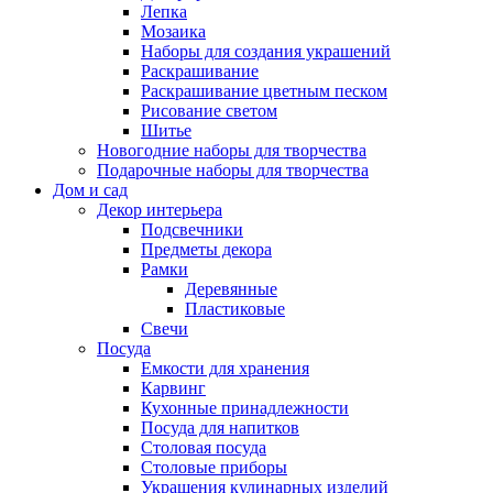
Лепка
Мозаика
Наборы для создания украшений
Раскрашивание
Раскрашивание цветным песком
Рисование светом
Шитье
Новогодние наборы для творчества
Подарочные наборы для творчества
Дом и сад
Декор интерьера
Подсвечники
Предметы декора
Рамки
Деревянные
Пластиковые
Свечи
Посуда
Емкости для хранения
Карвинг
Кухонные принадлежности
Посуда для напитков
Столовая посуда
Столовые приборы
Украшения кулинарных изделий