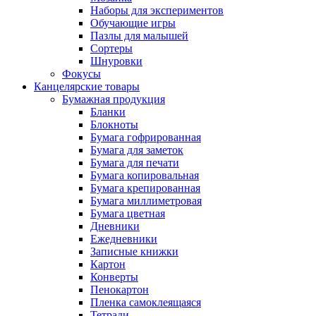
Наборы для экспериментов
Обучающие игры
Пазлы для малышей
Сортеры
Шнуровки
Фокусы
Канцелярские товары
Бумажная продукция
Бланки
Блокноты
Бумага гофрированная
Бумага для заметок
Бумага для печати
Бумага копировальная
Бумага крепированная
Бумага миллиметровая
Бумага цветная
Дневники
Ежедневники
Записные книжки
Картон
Конверты
Пенокартон
Пленка самоклеящаяся
Тетради