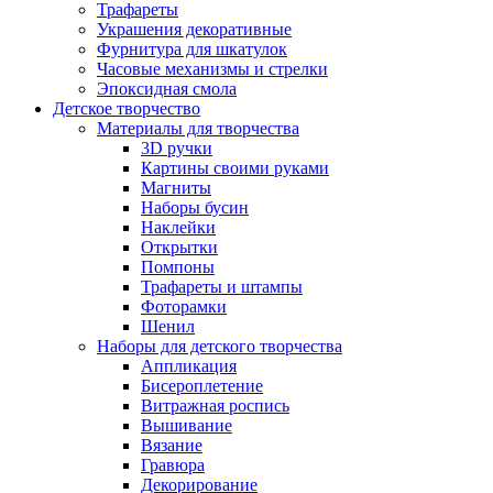
Трафареты
Украшения декоративные
Фурнитура для шкатулок
Часовые механизмы и стрелки
Эпоксидная смола
Детское творчество
Материалы для творчества
3D ручки
Картины своими руками
Магниты
Наборы бусин
Наклейки
Открытки
Помпоны
Трафареты и штампы
Фоторамки
Шенил
Наборы для детского творчества
Аппликация
Бисероплетение
Витражная роспись
Вышивание
Вязание
Гравюра
Декорирование