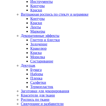
Инструменты
Контуры
Краски
Витражная роспись по стеклу и керамике
Контуры
Краски
Ленты
Маркеры
Декоративные эффекты
Глиттер и блестки
Золочение
Кракелюр
Краска
Морилка
Состаривание
Декупаж
Бумага
Наборы
Пленка
Салфетки
Термопластик
Заготовки для декорирования
Красители для ткани
Роспись по ткани
Связующие и разбавители