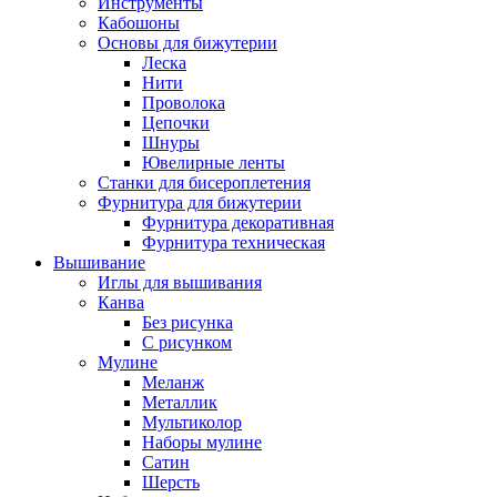
Инструменты
Кабошоны
Основы для бижутерии
Леска
Нити
Проволока
Цепочки
Шнуры
Ювелирные ленты
Станки для бисероплетения
Фурнитура для бижутерии
Фурнитура декоративная
Фурнитура техническая
Вышивание
Иглы для вышивания
Канва
Без рисунка
С рисунком
Мулине
Меланж
Металлик
Мультиколор
Наборы мулине
Сатин
Шерсть