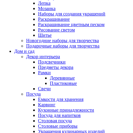
Лепка
Мозаика
Наборы для создания украшений
Раскрашивание
Раскрашивание цветным песком
Рисование светом
Шитье
Новогодние наборы для творчества
Подарочные наборы для творчества
Дом и сад
Декор интерьера
Подсвечники
Предметы декора
Рамки
Деревянные
Пластиковые
Свечи
Посуда
Емкости для хранения
Карвинг
Кухонные принадлежности
Посуда для напитков
Столовая посуда
Столовые приборы
Украшения кулинарных изделий