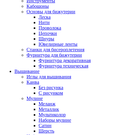
Инструменты
Кабошоны
Основы для бижутерии
Леска
Нити
Проволока
Цепочки
Шнуры
Ювелирные ленты
Станки для бисероплетения
Фурнитура для бижутерии
Фурнитура декоративная
Фурнитура техническая
Вышивание
Иглы для вышивания
Канва
Без рисунка
С рисунком
Мулине
Меланж
Металлик
Мультиколор
Наборы мулине
Сатин
Шерсть