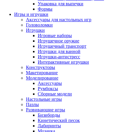
Упаковка для выпечки
Формы
Игры и игрушки
Аксессуары для настольных игр
Головоломки
Игрушки
Игровые наборы
Игрушечное оружие
Игрушечный транспорт
Игрушки для ванной
Игрушки-антистресс
Интерактивные игрушки
Конструкторы
Макетирование
Моделирование
Аксессуары
Румбоксы
Сборные модели
Настольные игры
Пазлы
Развивающие игры
Бизиборды
Кинетический песок
Лабиринты
Мозаика