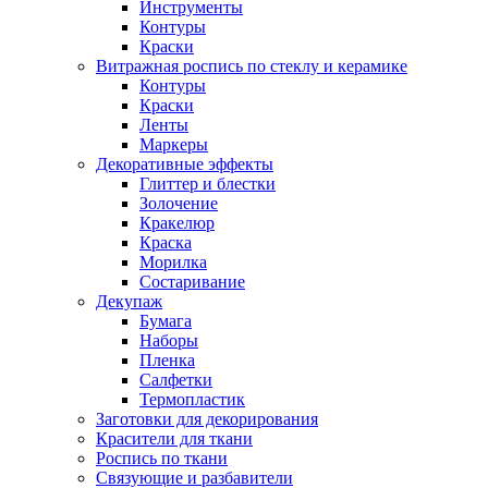
Инструменты
Контуры
Краски
Витражная роспись по стеклу и керамике
Контуры
Краски
Ленты
Маркеры
Декоративные эффекты
Глиттер и блестки
Золочение
Кракелюр
Краска
Морилка
Состаривание
Декупаж
Бумага
Наборы
Пленка
Салфетки
Термопластик
Заготовки для декорирования
Красители для ткани
Роспись по ткани
Связующие и разбавители