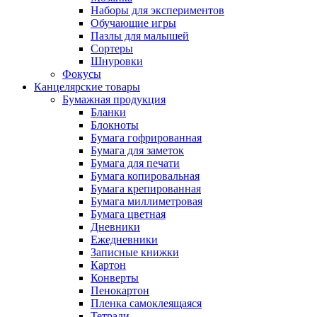
Наборы для экспериментов
Обучающие игры
Пазлы для малышей
Сортеры
Шнуровки
Фокусы
Канцелярские товары
Бумажная продукция
Бланки
Блокноты
Бумага гофрированная
Бумага для заметок
Бумага для печати
Бумага копировальная
Бумага крепированная
Бумага миллиметровая
Бумага цветная
Дневники
Ежедневники
Записные книжки
Картон
Конверты
Пенокартон
Пленка самоклеящаяся
Тетради