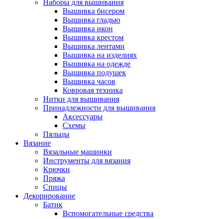
Наборы для вышивания
Вышивка бисером
Вышивка гладью
Вышивка икон
Вышивка крестом
Вышивка лентами
Вышивка на изделиях
Вышивка на одежде
Вышивка подушек
Вышивка часов
Ковровая техника
Нитки для вышивания
Принадлежности для вышивания
Аксессуары
Схемы
Пяльцы
Вязание
Вязальные машинки
Инструменты для вязания
Крючки
Пряжа
Спицы
Декорирование
Батик
Вспомогательные средства