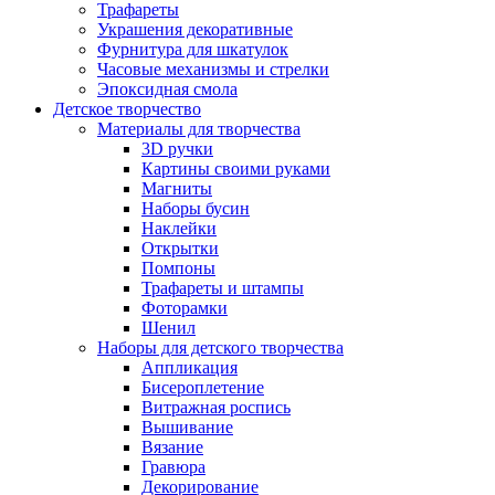
Трафареты
Украшения декоративные
Фурнитура для шкатулок
Часовые механизмы и стрелки
Эпоксидная смола
Детское творчество
Материалы для творчества
3D ручки
Картины своими руками
Магниты
Наборы бусин
Наклейки
Открытки
Помпоны
Трафареты и штампы
Фоторамки
Шенил
Наборы для детского творчества
Аппликация
Бисероплетение
Витражная роспись
Вышивание
Вязание
Гравюра
Декорирование