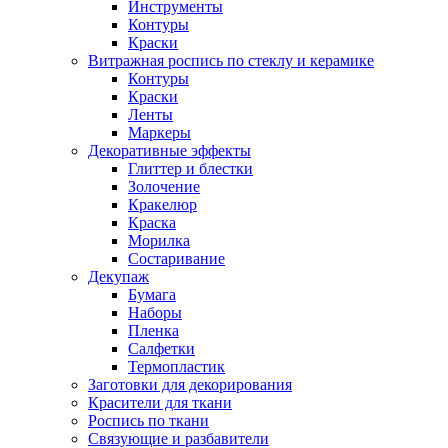
Инструменты
Контуры
Краски
Витражная роспись по стеклу и керамике
Контуры
Краски
Ленты
Маркеры
Декоративные эффекты
Глиттер и блестки
Золочение
Кракелюр
Краска
Морилка
Состаривание
Декупаж
Бумага
Наборы
Пленка
Салфетки
Термопластик
Заготовки для декорирования
Красители для ткани
Роспись по ткани
Связующие и разбавители