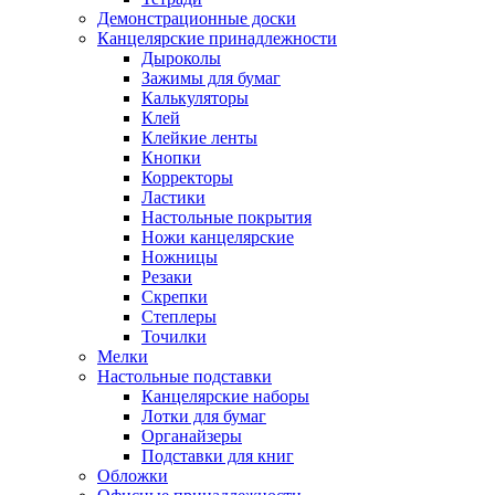
Демонстрационные доски
Канцелярские принадлежности
Дыроколы
Зажимы для бумаг
Калькуляторы
Клей
Клейкие ленты
Кнопки
Корректоры
Ластики
Настольные покрытия
Ножи канцелярские
Ножницы
Резаки
Скрепки
Степлеры
Точилки
Мелки
Настольные подставки
Канцелярские наборы
Лотки для бумаг
Органайзеры
Подставки для книг
Обложки