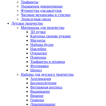
Трафареты
Украшения декоративные
Фурнитура для шкатулок
Часовые механизмы и стрелки
Эпоксидная смола
Детское творчество
Материалы для творчества
3D ручки
Картины своими руками
Магниты
Наборы бусин
Наклейки
Открытки
Помпоны
Трафареты и штампы
Фоторамки
Шенил
Наборы для детского творчества
Аппликация
Бисероплетение
Витражная роспись
Вышивание
Вязание
Гравюра
Декорирование