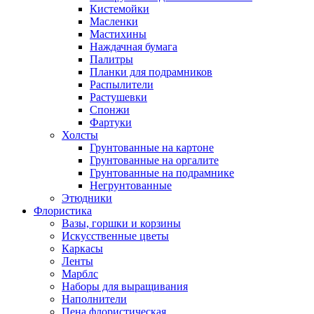
Кистемойки
Масленки
Мастихины
Наждачная бумага
Палитры
Планки для подрамников
Распылители
Растушевки
Спонжи
Фартуки
Холсты
Грунтованные на картоне
Грунтованные на оргалите
Грунтованные на подрамнике
Негрунтованные
Этюдники
Флористика
Вазы, горшки и корзины
Искусственные цветы
Каркасы
Ленты
Марблс
Наборы для выращивания
Наполнители
Пена флористическая