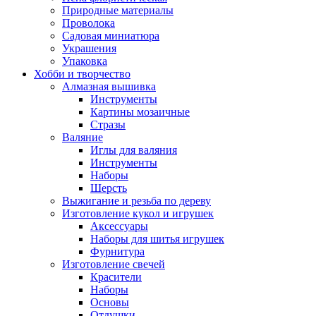
Природные материалы
Проволока
Садовая миниатюра
Украшения
Упаковка
Хобби и творчество
Алмазная вышивка
Инструменты
Картины мозаичные
Стразы
Валяние
Иглы для валяния
Инструменты
Наборы
Шерсть
Выжигание и резьба по дереву
Изготовление кукол и игрушек
Аксессуары
Наборы для шитья игрушек
Фурнитура
Изготовление свечей
Красители
Наборы
Основы
Отдушки