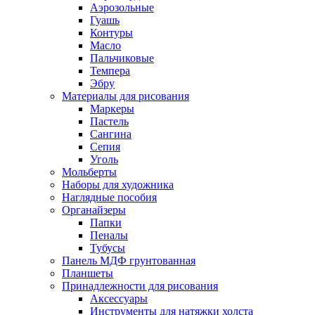
Аэрозольные
Гуашь
Контуры
Масло
Пальчиковые
Темпера
Эбру
Материалы для рисования
Маркеры
Пастель
Сангина
Сепия
Уголь
Мольберты
Наборы для художника
Наглядные пособия
Органайзеры
Папки
Пеналы
Тубусы
Панель МДФ грунтованная
Планшеты
Принадлежности для рисования
Аксессуары
Инструменты для натяжки холста