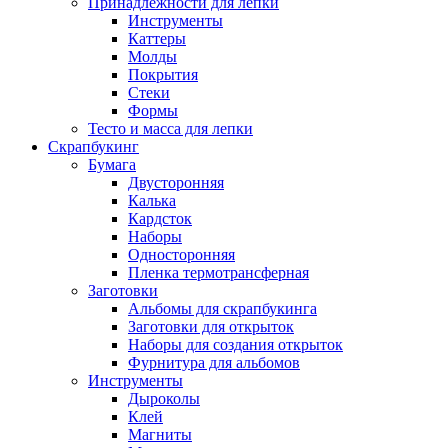
Принадлежности для лепки
Инструменты
Каттеры
Молды
Покрытия
Стеки
Формы
Тесто и масса для лепки
Скрапбукинг
Бумага
Двусторонняя
Калька
Кардсток
Наборы
Односторонняя
Пленка термотрансферная
Заготовки
Альбомы для скрапбукинга
Заготовки для открыток
Наборы для создания открыток
Фурнитура для альбомов
Инструменты
Дыроколы
Клей
Магниты