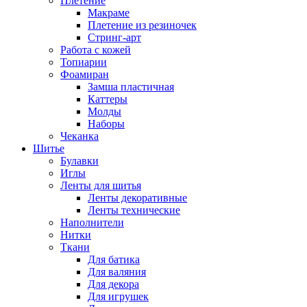
Плетение
Макраме
Плетение из резиночек
Стринг-арт
Работа с кожей
Топиарии
Фоамиран
Замша пластичная
Каттеры
Молды
Наборы
Чеканка
Шитье
Булавки
Иглы
Ленты для шитья
Ленты декоративные
Ленты технические
Наполнители
Нитки
Ткани
Для батика
Для валяния
Для декора
Для игрушек