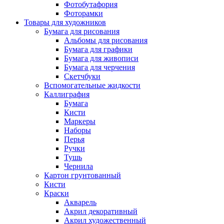
Фотобутафория
Фоторамки
Товары для художников
Бумага для рисования
Альбомы для рисования
Бумага для графики
Бумага для живописи
Бумага для черчения
Скетчбуки
Вспомогательные жидкости
Каллиграфия
Бумага
Кисти
Маркеры
Наборы
Перья
Ручки
Тушь
Чернила
Картон грунтованный
Кисти
Краски
Акварель
Акрил декоративный
Акрил художественный