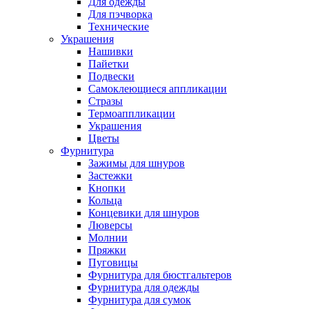
Для одежды
Для пэчворка
Технические
Украшения
Нашивки
Пайетки
Подвески
Самоклеющиеся аппликации
Стразы
Термоаппликации
Украшения
Цветы
Фурнитура
Зажимы для шнуров
Застежки
Кнопки
Кольца
Концевики для шнуров
Люверсы
Молнии
Пряжки
Пуговицы
Фурнитура для бюстгальтеров
Фурнитура для одежды
Фурнитура для сумок