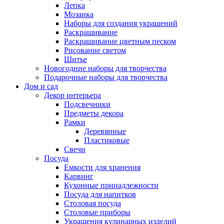
Лепка
Мозаика
Наборы для создания украшений
Раскрашивание
Раскрашивание цветным песком
Рисование светом
Шитье
Новогодние наборы для творчества
Подарочные наборы для творчества
Дом и сад
Декор интерьера
Подсвечники
Предметы декора
Рамки
Деревянные
Пластиковые
Свечи
Посуда
Емкости для хранения
Карвинг
Кухонные принадлежности
Посуда для напитков
Столовая посуда
Столовые приборы
Украшения кулинарных изделий