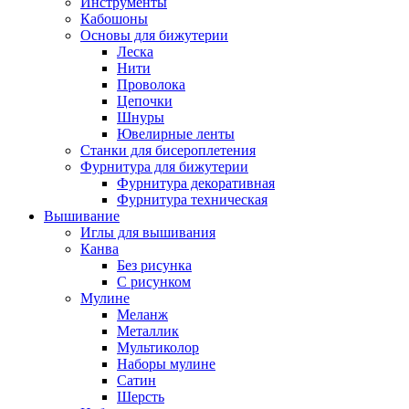
Инструменты
Кабошоны
Основы для бижутерии
Леска
Нити
Проволока
Цепочки
Шнуры
Ювелирные ленты
Станки для бисероплетения
Фурнитура для бижутерии
Фурнитура декоративная
Фурнитура техническая
Вышивание
Иглы для вышивания
Канва
Без рисунка
С рисунком
Мулине
Меланж
Металлик
Мультиколор
Наборы мулине
Сатин
Шерсть