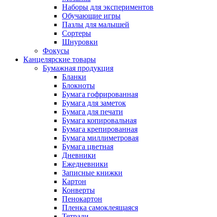
Наборы для экспериментов
Обучающие игры
Пазлы для малышей
Сортеры
Шнуровки
Фокусы
Канцелярские товары
Бумажная продукция
Бланки
Блокноты
Бумага гофрированная
Бумага для заметок
Бумага для печати
Бумага копировальная
Бумага крепированная
Бумага миллиметровая
Бумага цветная
Дневники
Ежедневники
Записные книжки
Картон
Конверты
Пенокартон
Пленка самоклеящаяся
Тетради