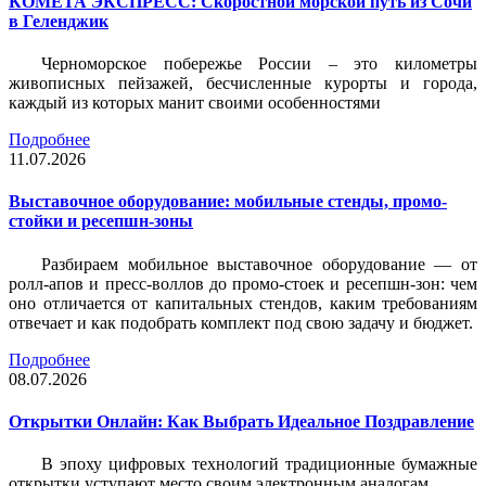
КОМЕТА ЭКСПРЕСС: Скоростной морской путь из Сочи
в Геленджик
Черноморское побережье России – это километры
живописных пейзажей, бесчисленные курорты и города,
каждый из которых манит своими особенностями
Подробнее
11.07.2026
Выставочное оборудование: мобильные стенды, промо-
стойки и ресепшн-зоны
Разбираем мобильное выставочное оборудование — от
ролл-апов и пресс-воллов до промо-стоек и ресепшн-зон: чем
оно отличается от капитальных стендов, каким требованиям
отвечает и как подобрать комплект под свою задачу и бюджет.
Подробнее
08.07.2026
Открытки Онлайн: Как Выбрать Идеальное Поздравление
В эпоху цифровых технологий традиционные бумажные
открытки уступают место своим электронным аналогам