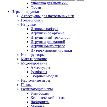
Упаковка для выпечки
Формы
Игры и игрушки
Аксессуары для настольных игр
Головоломки
Игрушки
Игровые наборы
Игрушечное оружие
Игрушечный транспорт
Игрушки для ванной
Игрушки-антистресс
Интерактивные игрушки
Конструкторы
Макетирование
Моделирование
Аксессуары
Румбоксы
Сборные модели
Настольные игры
Пазлы
Развивающие игры
Бизиборды
Кинетический песок
Лабиринты
Мозаика