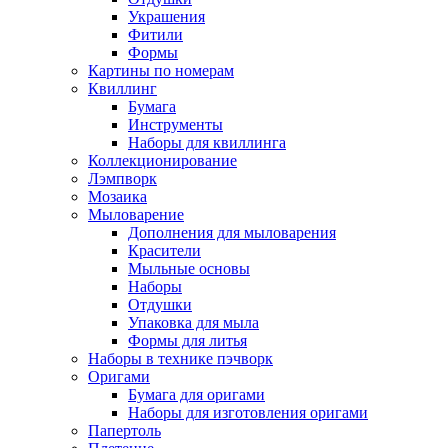
Украшения
Фитили
Формы
Картины по номерам
Квиллинг
Бумага
Инструменты
Наборы для квиллинга
Коллекционирование
Лэмпворк
Мозаика
Мыловарение
Дополнения для мыловарения
Красители
Мыльные основы
Наборы
Отдушки
Упаковка для мыла
Формы для литья
Наборы в технике пэчворк
Оригами
Бумага для оригами
Наборы для изготовления оригами
Папертоль