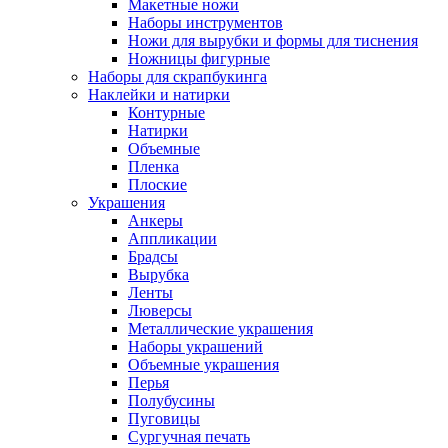
Макетные ножи
Наборы инструментов
Ножи для вырубки и формы для тиснения
Ножницы фигурные
Наборы для скрапбукинга
Наклейки и натирки
Контурные
Натирки
Объемные
Пленка
Плоские
Украшения
Анкеры
Аппликации
Брадсы
Вырубка
Ленты
Люверсы
Металлические украшения
Наборы украшений
Объемные украшения
Перья
Полубусины
Пуговицы
Сургучная печать