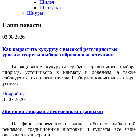
Шилья
Шкатулки
Шнуры
Наши новости
03.08.2026
Как вырастить кукурузу с высокой регулярностью
урожая: секреты выбора гибридов и агротехники
Выращивание кукурузы требует правильного выбора
гибрида, устойчивого к климату и болезням, а также
соблюдения технологии посева. Разбираем ключевые факторы
успеха.
Подробнее
31.07.2026
Листовки c кодами с переменными данными
На фоне современного рынка, забитого шаблонной
рекламой, традиционные листовки и буклеты все чаще
оказываются в корзине