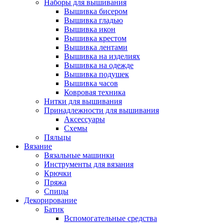
Наборы для вышивания
Вышивка бисером
Вышивка гладью
Вышивка икон
Вышивка крестом
Вышивка лентами
Вышивка на изделиях
Вышивка на одежде
Вышивка подушек
Вышивка часов
Ковровая техника
Нитки для вышивания
Принадлежности для вышивания
Аксессуары
Схемы
Пяльцы
Вязание
Вязальные машинки
Инструменты для вязания
Крючки
Пряжа
Спицы
Декорирование
Батик
Вспомогательные средства