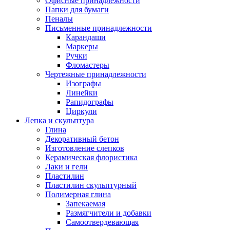
Офисные принадлежности
Папки для бумаги
Пеналы
Письменные принадлежности
Карандаши
Маркеры
Ручки
Фломастеры
Чертежные принадлежности
Изографы
Линейки
Рапидографы
Циркули
Лепка и скульптура
Глина
Декоративный бетон
Изготовление слепков
Керамическая флористика
Лаки и гели
Пластилин
Пластилин скульптурный
Полимерная глина
Запекаемая
Размягчители и добавки
Самоотвердевающая