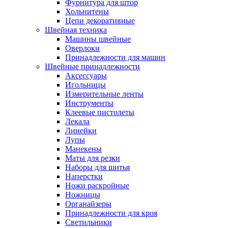
Фурнитура для штор
Хольнитены
Цепи декоративные
Швейная техника
Машины швейные
Оверлоки
Принадлежности для машин
Швейные принадлежности
Аксессуары
Игольницы
Измерительные ленты
Инструменты
Клеевые пистолеты
Лекала
Линейки
Лупы
Манекены
Маты для резки
Наборы для шитья
Наперстки
Ножи раскройные
Ножницы
Органайзеры
Принадлежности для кроя
Светильники