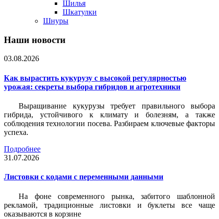
Шилья
Шкатулки
Шнуры
Наши новости
03.08.2026
Как вырастить кукурузу с высокой регулярностью
урожая: секреты выбора гибридов и агротехники
Выращивание кукурузы требует правильного выбора
гибрида, устойчивого к климату и болезням, а также
соблюдения технологии посева. Разбираем ключевые факторы
успеха.
Подробнее
31.07.2026
Листовки c кодами с переменными данными
На фоне современного рынка, забитого шаблонной
рекламой, традиционные листовки и буклеты все чаще
оказываются в корзине