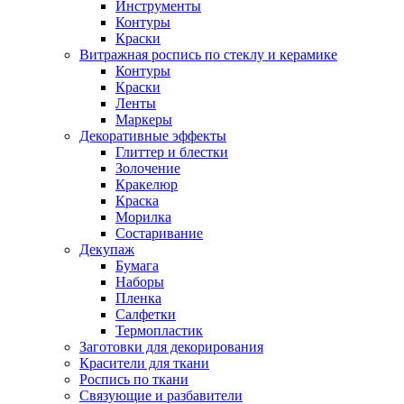
Инструменты
Контуры
Краски
Витражная роспись по стеклу и керамике
Контуры
Краски
Ленты
Маркеры
Декоративные эффекты
Глиттер и блестки
Золочение
Кракелюр
Краска
Морилка
Состаривание
Декупаж
Бумага
Наборы
Пленка
Салфетки
Термопластик
Заготовки для декорирования
Красители для ткани
Роспись по ткани
Связующие и разбавители