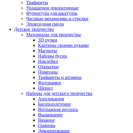
Трафареты
Украшения декоративные
Фурнитура для шкатулок
Часовые механизмы и стрелки
Эпоксидная смола
Детское творчество
Материалы для творчества
3D ручки
Картины своими руками
Магниты
Наборы бусин
Наклейки
Открытки
Помпоны
Трафареты и штампы
Фоторамки
Шенил
Наборы для детского творчества
Аппликация
Бисероплетение
Витражная роспись
Вышивание
Вязание
Гравюра
Декорирование