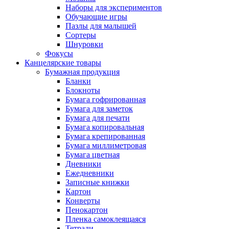
Наборы для экспериментов
Обучающие игры
Пазлы для малышей
Сортеры
Шнуровки
Фокусы
Канцелярские товары
Бумажная продукция
Бланки
Блокноты
Бумага гофрированная
Бумага для заметок
Бумага для печати
Бумага копировальная
Бумага крепированная
Бумага миллиметровая
Бумага цветная
Дневники
Ежедневники
Записные книжки
Картон
Конверты
Пенокартон
Пленка самоклеящаяся
Тетради