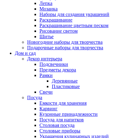
Лепка
Мозаика
Наборы для создания украшений
Раскрашивание
Раскрашивание цветным песком
Рисование светом
Шитье
Новогодние наборы для творчества
Подарочные наборы для творчества
Дом и сад
Декор интерьера
Подсвечники
Предметы декора
Рамки
Деревянные
Пластиковые
Свечи
Посуда
Емкости для хранения
Карвинг
Кухонные принадлежности
Посуда для напитков
Столовая посуда
Столовые приборы
Украшения кулинарных изделий