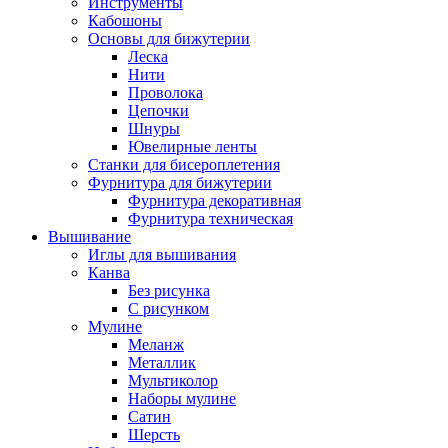
Инструменты
Кабошоны
Основы для бижутерии
Леска
Нити
Проволока
Цепочки
Шнуры
Ювелирные ленты
Станки для бисероплетения
Фурнитура для бижутерии
Фурнитура декоративная
Фурнитура техническая
Вышивание
Иглы для вышивания
Канва
Без рисунка
С рисунком
Мулине
Меланж
Металлик
Мультиколор
Наборы мулине
Сатин
Шерсть