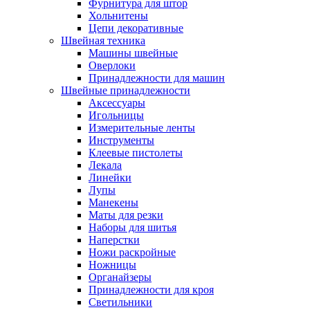
Фурнитура для штор
Хольнитены
Цепи декоративные
Швейная техника
Машины швейные
Оверлоки
Принадлежности для машин
Швейные принадлежности
Аксессуары
Игольницы
Измерительные ленты
Инструменты
Клеевые пистолеты
Лекала
Линейки
Лупы
Манекены
Маты для резки
Наборы для шитья
Наперстки
Ножи раскройные
Ножницы
Органайзеры
Принадлежности для кроя
Светильники