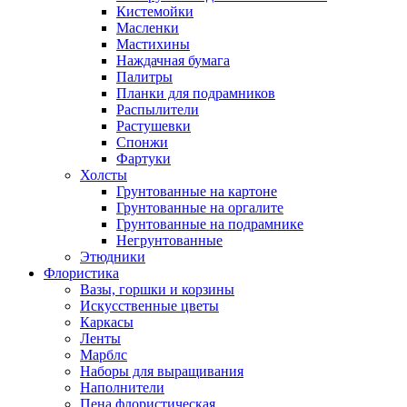
Кистемойки
Масленки
Мастихины
Наждачная бумага
Палитры
Планки для подрамников
Распылители
Растушевки
Спонжи
Фартуки
Холсты
Грунтованные на картоне
Грунтованные на оргалите
Грунтованные на подрамнике
Негрунтованные
Этюдники
Флористика
Вазы, горшки и корзины
Искусственные цветы
Каркасы
Ленты
Марблс
Наборы для выращивания
Наполнители
Пена флористическая