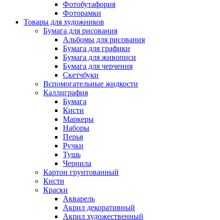
Фотобутафория
Фоторамки
Товары для художников
Бумага для рисования
Альбомы для рисования
Бумага для графики
Бумага для живописи
Бумага для черчения
Скетчбуки
Вспомогательные жидкости
Каллиграфия
Бумага
Кисти
Маркеры
Наборы
Перья
Ручки
Тушь
Чернила
Картон грунтованный
Кисти
Краски
Акварель
Акрил декоративный
Акрил художественный