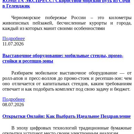
КОМЕТА ЭКСПРЕСС: Скоростной морской путь из Сочи
в Геленджик
Черноморское побережье России – это километры
живописных пейзажей, бесчисленные курорты и города,
каждый из которых манит своими особенностями
Подробнее
11.07.2026
Выставочное оборудование: мобильные стенды, промо-
стойки и ресепшн-зоны
Разбираем мобильное выставочное оборудование — от
ролл-апов и пресс-воллов до промо-стоек и ресепшн-зон: чем
оно отличается от капитальных стендов, каким требованиям
отвечает и как подобрать комплект под свою задачу и бюджет.
Подробнее
08.07.2026
Открытки Онлайн: Как Выбрать Идеальное Поздравление
В эпоху цифровых технологий традиционные бумажные
открытки уступают место своим электронным аналогам