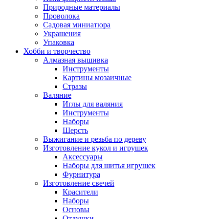
Природные материалы
Проволока
Садовая миниатюра
Украшения
Упаковка
Хобби и творчество
Алмазная вышивка
Инструменты
Картины мозаичные
Стразы
Валяние
Иглы для валяния
Инструменты
Наборы
Шерсть
Выжигание и резьба по дереву
Изготовление кукол и игрушек
Аксессуары
Наборы для шитья игрушек
Фурнитура
Изготовление свечей
Красители
Наборы
Основы
Отдушки