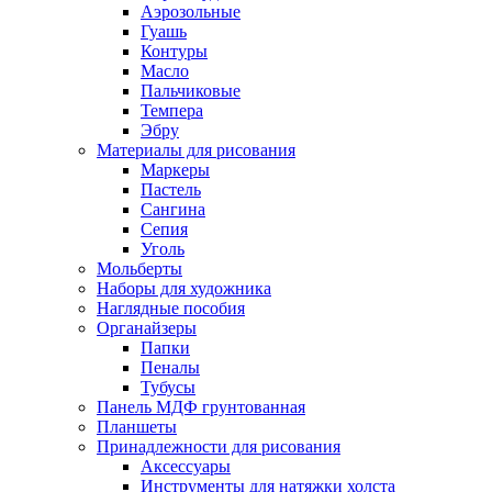
Аэрозольные
Гуашь
Контуры
Масло
Пальчиковые
Темпера
Эбру
Материалы для рисования
Маркеры
Пастель
Сангина
Сепия
Уголь
Мольберты
Наборы для художника
Наглядные пособия
Органайзеры
Папки
Пеналы
Тубусы
Панель МДФ грунтованная
Планшеты
Принадлежности для рисования
Аксессуары
Инструменты для натяжки холста