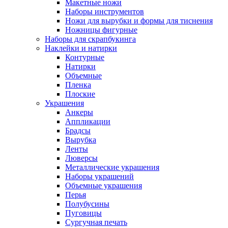
Макетные ножи
Наборы инструментов
Ножи для вырубки и формы для тиснения
Ножницы фигурные
Наборы для скрапбукинга
Наклейки и натирки
Контурные
Натирки
Объемные
Пленка
Плоские
Украшения
Анкеры
Аппликации
Брадсы
Вырубка
Ленты
Люверсы
Металлические украшения
Наборы украшений
Объемные украшения
Перья
Полубусины
Пуговицы
Сургучная печать