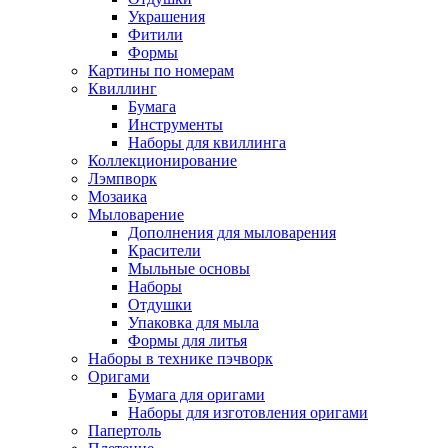
Украшения
Фитили
Формы
Картины по номерам
Квиллинг
Бумага
Инструменты
Наборы для квиллинга
Коллекционирование
Лэмпворк
Мозаика
Мыловарение
Дополнения для мыловарения
Красители
Мыльные основы
Наборы
Отдушки
Упаковка для мыла
Формы для литья
Наборы в технике пэчворк
Оригами
Бумага для оригами
Наборы для изготовления оригами
Папертоль