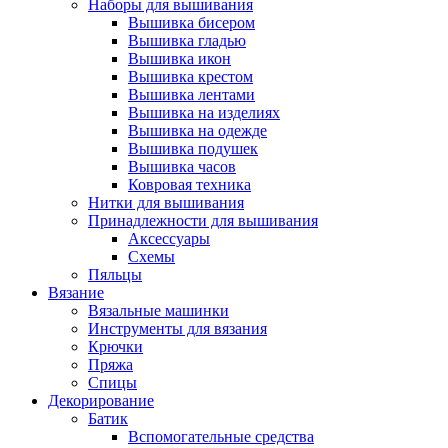
Наборы для вышивания
Вышивка бисером
Вышивка гладью
Вышивка икон
Вышивка крестом
Вышивка лентами
Вышивка на изделиях
Вышивка на одежде
Вышивка подушек
Вышивка часов
Ковровая техника
Нитки для вышивания
Принадлежности для вышивания
Аксессуары
Схемы
Пяльцы
Вязание
Вязальные машинки
Инструменты для вязания
Крючки
Пряжа
Спицы
Декорирование
Батик
Вспомогательные средства