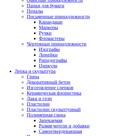
Офисные принадлежности
Папки для бумаги
Пеналы
Письменные принадлежности
Карандаши
Маркеры
Ручки
Фломастеры
Чертежные принадлежности
Изографы
Линейки
Рапидографы
Циркули
Лепка и скульптура
Глина
Декоративный бетон
Изготовление слепков
Керамическая флористика
Лаки и гели
Пластилин
Пластилин скульптурный
Полимерная глина
Запекаемая
Размягчители и добавки
Самоотвердевающая