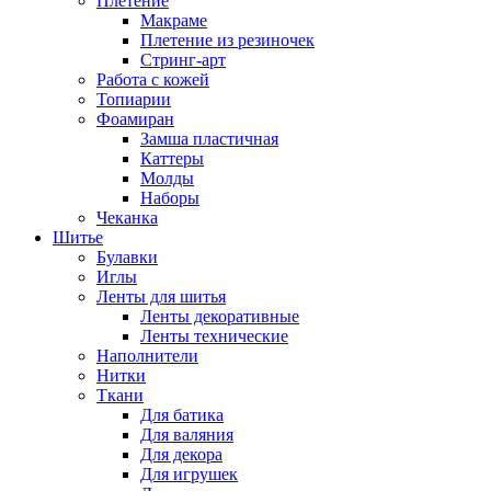
Плетение
Макраме
Плетение из резиночек
Стринг-арт
Работа с кожей
Топиарии
Фоамиран
Замша пластичная
Каттеры
Молды
Наборы
Чеканка
Шитье
Булавки
Иглы
Ленты для шитья
Ленты декоративные
Ленты технические
Наполнители
Нитки
Ткани
Для батика
Для валяния
Для декора
Для игрушек