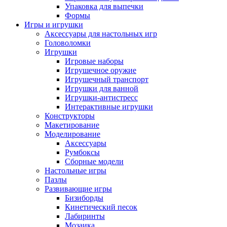
Упаковка для выпечки
Формы
Игры и игрушки
Аксессуары для настольных игр
Головоломки
Игрушки
Игровые наборы
Игрушечное оружие
Игрушечный транспорт
Игрушки для ванной
Игрушки-антистресс
Интерактивные игрушки
Конструкторы
Макетирование
Моделирование
Аксессуары
Румбоксы
Сборные модели
Настольные игры
Пазлы
Развивающие игры
Бизиборды
Кинетический песок
Лабиринты
Мозаика