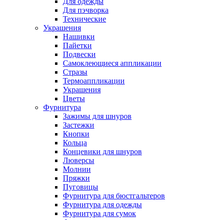
Для одежды
Для пэчворка
Технические
Украшения
Нашивки
Пайетки
Подвески
Самоклеющиеся аппликации
Стразы
Термоаппликации
Украшения
Цветы
Фурнитура
Зажимы для шнуров
Застежки
Кнопки
Кольца
Концевики для шнуров
Люверсы
Молнии
Пряжки
Пуговицы
Фурнитура для бюстгальтеров
Фурнитура для одежды
Фурнитура для сумок