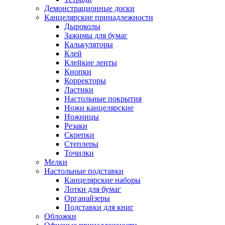
Демонстрационные доски
Канцелярские принадлежности
Дыроколы
Зажимы для бумаг
Калькуляторы
Клей
Клейкие ленты
Кнопки
Корректоры
Ластики
Настольные покрытия
Ножи канцелярские
Ножницы
Резаки
Скрепки
Степлеры
Точилки
Мелки
Настольные подставки
Канцелярские наборы
Лотки для бумаг
Органайзеры
Подставки для книг
Обложки