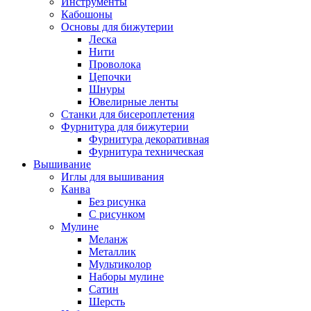
Инструменты
Кабошоны
Основы для бижутерии
Леска
Нити
Проволока
Цепочки
Шнуры
Ювелирные ленты
Станки для бисероплетения
Фурнитура для бижутерии
Фурнитура декоративная
Фурнитура техническая
Вышивание
Иглы для вышивания
Канва
Без рисунка
С рисунком
Мулине
Меланж
Металлик
Мультиколор
Наборы мулине
Сатин
Шерсть