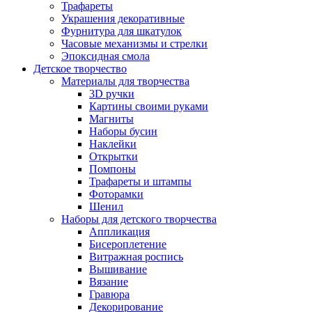
Трафареты
Украшения декоративные
Фурнитура для шкатулок
Часовые механизмы и стрелки
Эпоксидная смола
Детское творчество
Материалы для творчества
3D ручки
Картины своими руками
Магниты
Наборы бусин
Наклейки
Открытки
Помпоны
Трафареты и штампы
Фоторамки
Шенил
Наборы для детского творчества
Аппликация
Бисероплетение
Витражная роспись
Вышивание
Вязание
Гравюра
Декорирование