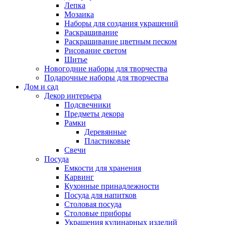
Лепка
Мозаика
Наборы для создания украшений
Раскрашивание
Раскрашивание цветным песком
Рисование светом
Шитье
Новогодние наборы для творчества
Подарочные наборы для творчества
Дом и сад
Декор интерьера
Подсвечники
Предметы декора
Рамки
Деревянные
Пластиковые
Свечи
Посуда
Емкости для хранения
Карвинг
Кухонные принадлежности
Посуда для напитков
Столовая посуда
Столовые приборы
Украшения кулинарных изделий