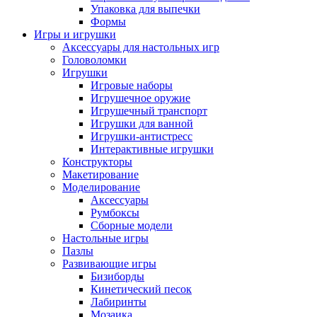
Упаковка для выпечки
Формы
Игры и игрушки
Аксессуары для настольных игр
Головоломки
Игрушки
Игровые наборы
Игрушечное оружие
Игрушечный транспорт
Игрушки для ванной
Игрушки-антистресс
Интерактивные игрушки
Конструкторы
Макетирование
Моделирование
Аксессуары
Румбоксы
Сборные модели
Настольные игры
Пазлы
Развивающие игры
Бизиборды
Кинетический песок
Лабиринты
Мозаика