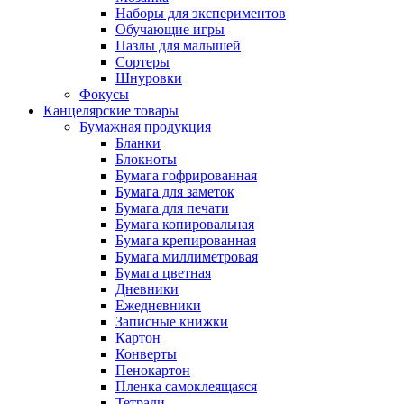
Наборы для экспериментов
Обучающие игры
Пазлы для малышей
Сортеры
Шнуровки
Фокусы
Канцелярские товары
Бумажная продукция
Бланки
Блокноты
Бумага гофрированная
Бумага для заметок
Бумага для печати
Бумага копировальная
Бумага крепированная
Бумага миллиметровая
Бумага цветная
Дневники
Ежедневники
Записные книжки
Картон
Конверты
Пенокартон
Пленка самоклеящаяся
Тетради