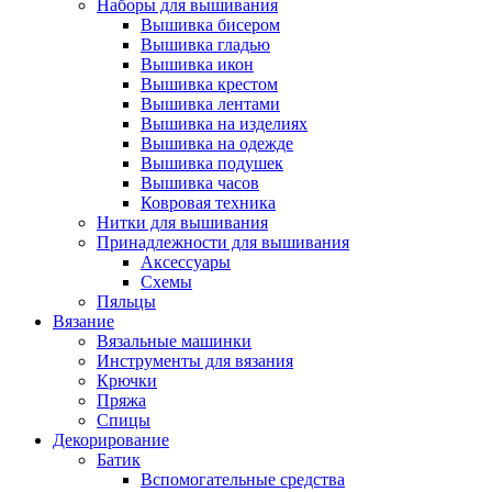
Наборы для вышивания
Вышивка бисером
Вышивка гладью
Вышивка икон
Вышивка крестом
Вышивка лентами
Вышивка на изделиях
Вышивка на одежде
Вышивка подушек
Вышивка часов
Ковровая техника
Нитки для вышивания
Принадлежности для вышивания
Аксессуары
Схемы
Пяльцы
Вязание
Вязальные машинки
Инструменты для вязания
Крючки
Пряжа
Спицы
Декорирование
Батик
Вспомогательные средства