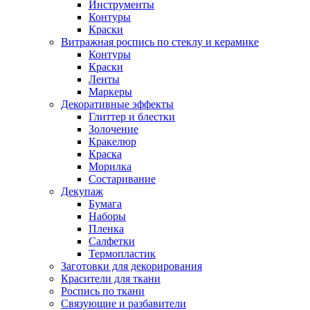
Инструменты
Контуры
Краски
Витражная роспись по стеклу и керамике
Контуры
Краски
Ленты
Маркеры
Декоративные эффекты
Глиттер и блестки
Золочение
Кракелюр
Краска
Морилка
Состаривание
Декупаж
Бумага
Наборы
Пленка
Салфетки
Термопластик
Заготовки для декорирования
Красители для ткани
Роспись по ткани
Связующие и разбавители