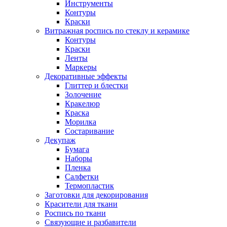
Инструменты
Контуры
Краски
Витражная роспись по стеклу и керамике
Контуры
Краски
Ленты
Маркеры
Декоративные эффекты
Глиттер и блестки
Золочение
Кракелюр
Краска
Морилка
Состаривание
Декупаж
Бумага
Наборы
Пленка
Салфетки
Термопластик
Заготовки для декорирования
Красители для ткани
Роспись по ткани
Связующие и разбавители