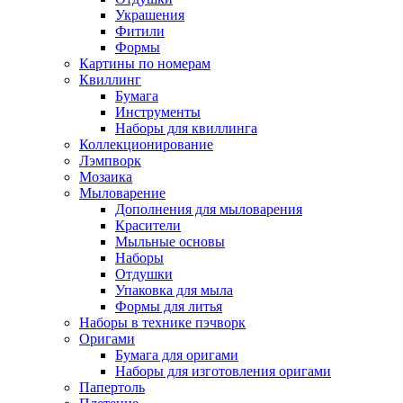
Украшения
Фитили
Формы
Картины по номерам
Квиллинг
Бумага
Инструменты
Наборы для квиллинга
Коллекционирование
Лэмпворк
Мозаика
Мыловарение
Дополнения для мыловарения
Красители
Мыльные основы
Наборы
Отдушки
Упаковка для мыла
Формы для литья
Наборы в технике пэчворк
Оригами
Бумага для оригами
Наборы для изготовления оригами
Папертоль