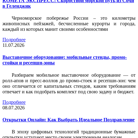
КОМЕТА ЭКСПРЕСС: Скоростной морской путь из Сочи
в Геленджик
Черноморское побережье России – это километры
живописных пейзажей, бесчисленные курорты и города,
каждый из которых манит своими особенностями
Подробнее
11.07.2026
Выставочное оборудование: мобильные стенды, промо-
стойки и ресепшн-зоны
Разбираем мобильное выставочное оборудование — от
ролл-апов и пресс-воллов до промо-стоек и ресепшн-зон: чем
оно отличается от капитальных стендов, каким требованиям
отвечает и как подобрать комплект под свою задачу и бюджет.
Подробнее
08.07.2026
Открытки Онлайн: Как Выбрать Идеальное Поздравление
В эпоху цифровых технологий традиционные бумажные
открытки уступают место своим электронным аналогам