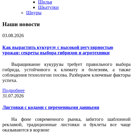
Шилья
Шкатулки
Шнуры
Наши новости
03.08.2026
Как вырастить кукурузу с высокой регулярностью
урожая: секреты выбора гибридов и агротехники
Выращивание кукурузы требует правильного выбора
гибрида, устойчивого к климату и болезням, а также
соблюдения технологии посева. Разбираем ключевые факторы
успеха.
Подробнее
31.07.2026
Листовки c кодами с переменными данными
На фоне современного рынка, забитого шаблонной
рекламой, традиционные листовки и буклеты все чаще
оказываются в корзине