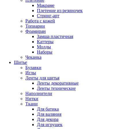
Плетение
Макраме
Плетение из резиночек
Стринг-арт
Работа с кожей
Топиарии
Фоамиран
Замша пластичная
Каттеры
Молды
Наборы
Чеканка
Шитье
Булавки
Иглы
Ленты для шитья
Ленты декоративные
Ленты технические
Наполнители
Нитки
Ткани
Для батика
Для валяния
Для декора
Для игрушек