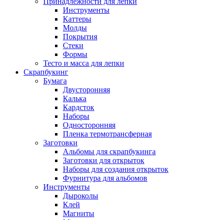
Принадлежности для лепки
Инструменты
Каттеры
Молды
Покрытия
Стеки
Формы
Тесто и масса для лепки
Скрапбукинг
Бумага
Двусторонняя
Калька
Кардсток
Наборы
Односторонняя
Пленка термотрансферная
Заготовки
Альбомы для скрапбукинга
Заготовки для открыток
Наборы для создания открыток
Фурнитура для альбомов
Инструменты
Дыроколы
Клей
Магниты