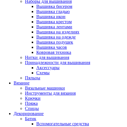
Наборы для вышивания
Вышивка бисером
Вышивка гладью
Вышивка икон
Вышивка крестом
Вышивка лентами
Вышивка на изделиях
Вышивка на одежде
Вышивка подушек
Вышивка часов
Ковровая техника
Нитки для вышивания
Принадлежности для вышивания
Аксессуары
Схемы
Пяльцы
Вязание
Вязальные машинки
Инструменты для вязания
Крючки
Пряжа
Спицы
Декорирование
Батик
Вспомогательные средства