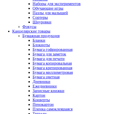
Наборы для экспериментов
Обучающие игры
Пазлы для малышей
Сортеры
Шнуровки
Фокусы
Канцелярские товары
Бумажная продукция
Бланки
Блокноты
Бумага гофрированная
Бумага для заметок
Бумага для печати
Бумага копировальная
Бумага крепированная
Бумага миллиметровая
Бумага цветная
Дневники
Ежедневники
Записные книжки
Картон
Конверты
Пенокартон
Пленка самоклеящаяся
Тетради