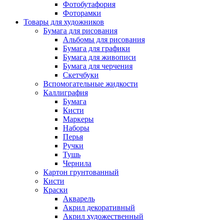
Фотобутафория
Фоторамки
Товары для художников
Бумага для рисования
Альбомы для рисования
Бумага для графики
Бумага для живописи
Бумага для черчения
Скетчбуки
Вспомогательные жидкости
Каллиграфия
Бумага
Кисти
Маркеры
Наборы
Перья
Ручки
Тушь
Чернила
Картон грунтованный
Кисти
Краски
Акварель
Акрил декоративный
Акрил художественный