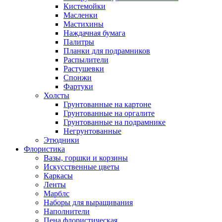
Кистемойки
Масленки
Мастихины
Наждачная бумага
Палитры
Планки для подрамников
Распылители
Растушевки
Спонжи
Фартуки
Холсты
Грунтованные на картоне
Грунтованные на оргалите
Грунтованные на подрамнике
Негрунтованные
Этюдники
Флористика
Вазы, горшки и корзины
Искусственные цветы
Каркасы
Ленты
Марблс
Наборы для выращивания
Наполнители
Пена флористическая