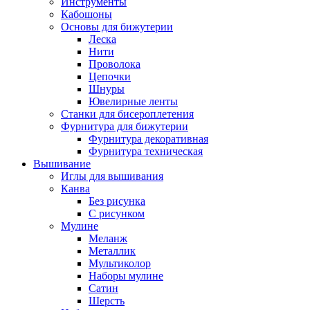
Инструменты
Кабошоны
Основы для бижутерии
Леска
Нити
Проволока
Цепочки
Шнуры
Ювелирные ленты
Станки для бисероплетения
Фурнитура для бижутерии
Фурнитура декоративная
Фурнитура техническая
Вышивание
Иглы для вышивания
Канва
Без рисунка
С рисунком
Мулине
Меланж
Металлик
Мультиколор
Наборы мулине
Сатин
Шерсть