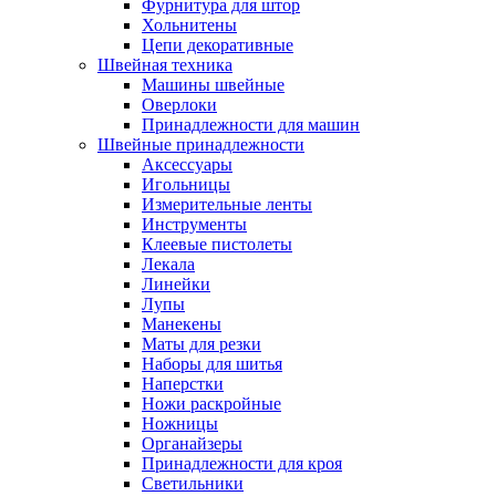
Фурнитура для штор
Хольнитены
Цепи декоративные
Швейная техника
Машины швейные
Оверлоки
Принадлежности для машин
Швейные принадлежности
Аксессуары
Игольницы
Измерительные ленты
Инструменты
Клеевые пистолеты
Лекала
Линейки
Лупы
Манекены
Маты для резки
Наборы для шитья
Наперстки
Ножи раскройные
Ножницы
Органайзеры
Принадлежности для кроя
Светильники