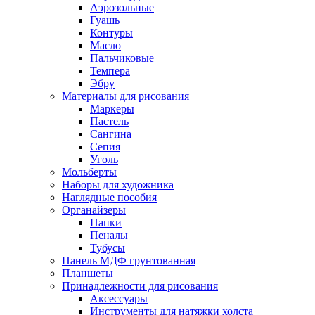
Аэрозольные
Гуашь
Контуры
Масло
Пальчиковые
Темпера
Эбру
Материалы для рисования
Маркеры
Пастель
Сангина
Сепия
Уголь
Мольберты
Наборы для художника
Наглядные пособия
Органайзеры
Папки
Пеналы
Тубусы
Панель МДФ грунтованная
Планшеты
Принадлежности для рисования
Аксессуары
Инструменты для натяжки холста