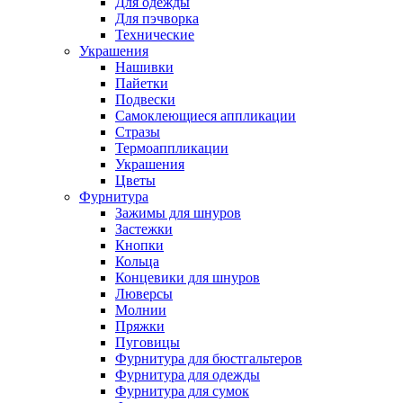
Для одежды
Для пэчворка
Технические
Украшения
Нашивки
Пайетки
Подвески
Самоклеющиеся аппликации
Стразы
Термоаппликации
Украшения
Цветы
Фурнитура
Зажимы для шнуров
Застежки
Кнопки
Кольца
Концевики для шнуров
Люверсы
Молнии
Пряжки
Пуговицы
Фурнитура для бюстгальтеров
Фурнитура для одежды
Фурнитура для сумок