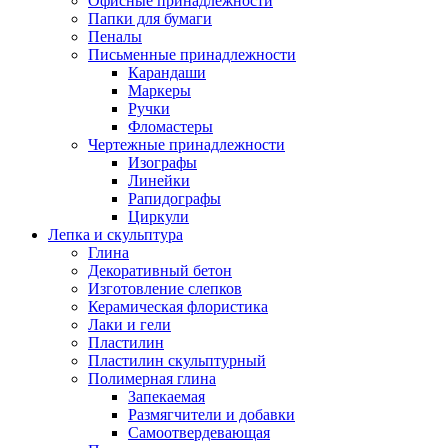
Офисные принадлежности
Папки для бумаги
Пеналы
Письменные принадлежности
Карандаши
Маркеры
Ручки
Фломастеры
Чертежные принадлежности
Изографы
Линейки
Рапидографы
Циркули
Лепка и скульптура
Глина
Декоративный бетон
Изготовление слепков
Керамическая флористика
Лаки и гели
Пластилин
Пластилин скульптурный
Полимерная глина
Запекаемая
Размягчители и добавки
Самоотвердевающая