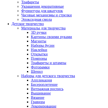
Трафареты
Украшения декоративные
Фурнитура для шкатулок
Часовые механизмы и стрелки
Эпоксидная смола
Детское творчество
Материалы для творчества
3D ручки
Картины своими руками
Магниты
Наборы бусин
Наклейки
Открытки
Помпоны
Трафареты и штампы
Фоторамки
Шенил
Наборы для детского творчества
Аппликация
Бисероплетение
Витражная роспись
Вышивание
Вязание
Гравюра
Декорирование