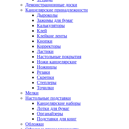
Демонстрационные доски
Канцелярские принадлежности
Дыроколы
Зажимы для бумаг
Калькуляторы
Клей
Клейкие ленты
Кнопки
Корректоры
Ластики
Настольные покрытия
Ножи канцелярские
Ножницы
Резаки
Скрепки
Степлеры
Точилки
Мелки
Настольные подставки
Канцелярские наборы
Лотки для бумаг
Органайзеры
Подставки для книг
Обложки