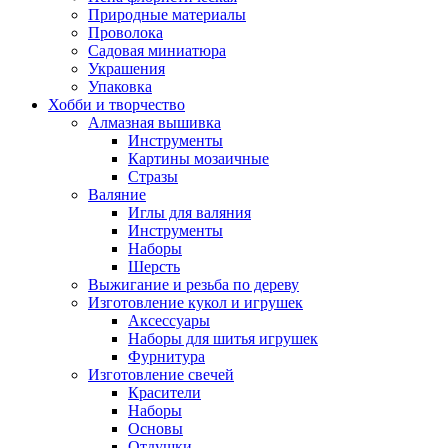
Природные материалы
Проволока
Садовая миниатюра
Украшения
Упаковка
Хобби и творчество
Алмазная вышивка
Инструменты
Картины мозаичные
Стразы
Валяние
Иглы для валяния
Инструменты
Наборы
Шерсть
Выжигание и резьба по дереву
Изготовление кукол и игрушек
Аксессуары
Наборы для шитья игрушек
Фурнитура
Изготовление свечей
Красители
Наборы
Основы
Отдушки