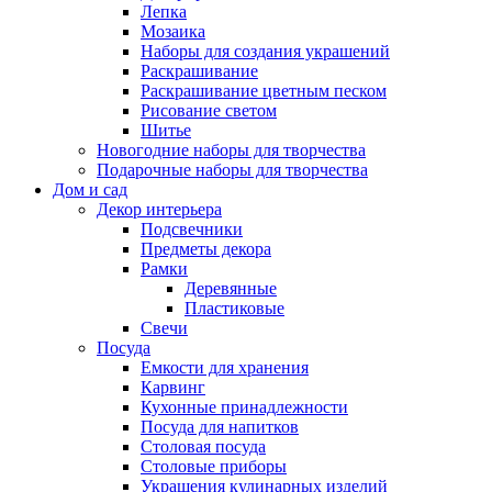
Лепка
Мозаика
Наборы для создания украшений
Раскрашивание
Раскрашивание цветным песком
Рисование светом
Шитье
Новогодние наборы для творчества
Подарочные наборы для творчества
Дом и сад
Декор интерьера
Подсвечники
Предметы декора
Рамки
Деревянные
Пластиковые
Свечи
Посуда
Емкости для хранения
Карвинг
Кухонные принадлежности
Посуда для напитков
Столовая посуда
Столовые приборы
Украшения кулинарных изделий