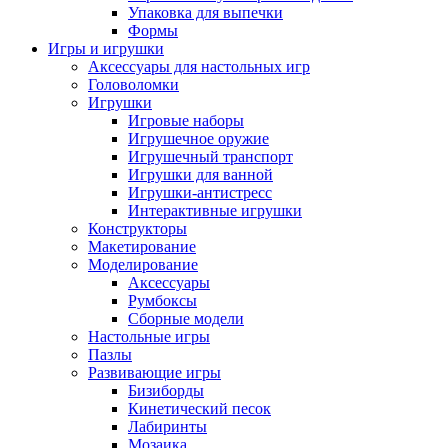
Упаковка для выпечки
Формы
Игры и игрушки
Аксессуары для настольных игр
Головоломки
Игрушки
Игровые наборы
Игрушечное оружие
Игрушечный транспорт
Игрушки для ванной
Игрушки-антистресс
Интерактивные игрушки
Конструкторы
Макетирование
Моделирование
Аксессуары
Румбоксы
Сборные модели
Настольные игры
Пазлы
Развивающие игры
Бизиборды
Кинетический песок
Лабиринты
Мозаика