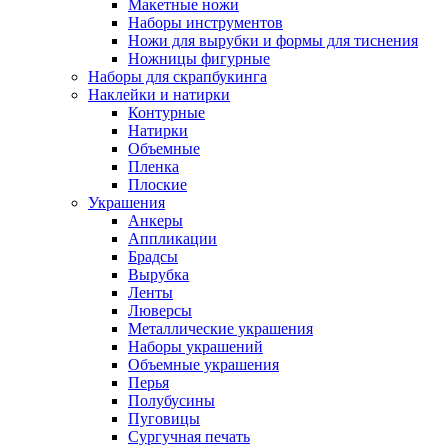
Макетные ножи
Наборы инструментов
Ножи для вырубки и формы для тиснения
Ножницы фигурные
Наборы для скрапбукинга
Наклейки и натирки
Контурные
Натирки
Объемные
Пленка
Плоские
Украшения
Анкеры
Аппликации
Брадсы
Вырубка
Ленты
Люверсы
Металлические украшения
Наборы украшений
Объемные украшения
Перья
Полубусины
Пуговицы
Сургучная печать