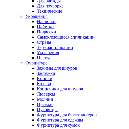
Для одежды
Для пэчворка
Технические
Украшения
Нашивки
Пайетки
Подвески
Самоклеющиеся аппликации
Стразы
Термоаппликации
Украшения
Цветы
Фурнитура
Зажимы для шнуров
Застежки
Кнопки
Кольца
Концевики для шнуров
Люверсы
Молнии
Пряжки
Пуговицы
Фурнитура для бюстгальтеров
Фурнитура для одежды
Фурнитура для сумок