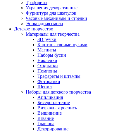
Трафареты
Украшения декоративные
Фурнитура для шкатулок
Часовые механизмы и стрелки
Эпоксидная смола
Детское творчество
Материалы для творчества
3D ручки
Картины своими руками
Магниты
Наборы бусин
Наклейки
Открытки
Помпоны
Трафареты и штампы
Фоторамки
Шенил
Наборы для детского творчества
Аппликация
Бисероплетение
Витражная роспись
Вышивание
Вязание
Гравюра
Декорирование