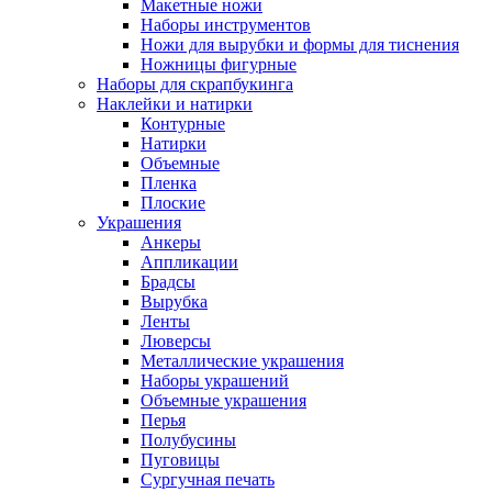
Макетные ножи
Наборы инструментов
Ножи для вырубки и формы для тиснения
Ножницы фигурные
Наборы для скрапбукинга
Наклейки и натирки
Контурные
Натирки
Объемные
Пленка
Плоские
Украшения
Анкеры
Аппликации
Брадсы
Вырубка
Ленты
Люверсы
Металлические украшения
Наборы украшений
Объемные украшения
Перья
Полубусины
Пуговицы
Сургучная печать