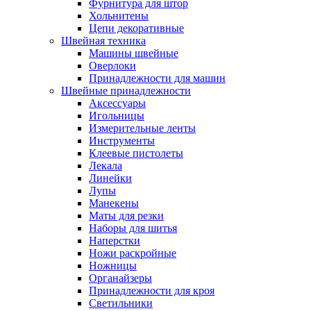
Фурнитура для штор
Хольнитены
Цепи декоративные
Швейная техника
Машины швейные
Оверлоки
Принадлежности для машин
Швейные принадлежности
Аксессуары
Игольницы
Измерительные ленты
Инструменты
Клеевые пистолеты
Лекала
Линейки
Лупы
Манекены
Маты для резки
Наборы для шитья
Наперстки
Ножи раскройные
Ножницы
Органайзеры
Принадлежности для кроя
Светильники