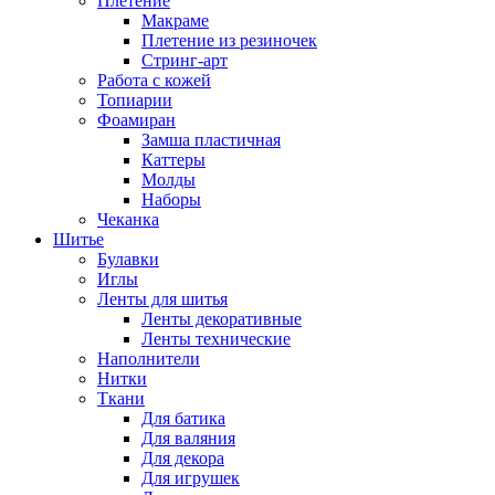
Плетение
Макраме
Плетение из резиночек
Стринг-арт
Работа с кожей
Топиарии
Фоамиран
Замша пластичная
Каттеры
Молды
Наборы
Чеканка
Шитье
Булавки
Иглы
Ленты для шитья
Ленты декоративные
Ленты технические
Наполнители
Нитки
Ткани
Для батика
Для валяния
Для декора
Для игрушек