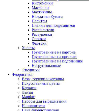
Кистемойки
Масленки
Мастихины
Наждачная бумага
Палитры
Планки для подрамников
Распылители
Растушевки
Спонжи
Фартуки
Холсты
Грунтованные на картоне
Грунтованные на оргалите
Грунтованные на подрамнике
Негрунтованные
Этюдники
Флористика
Вазы, горшки и корзины
Искусственные цветы
Каркасы
Ленты
Марблс
Наборы для выращивания
Наполнители
Пена флористическая