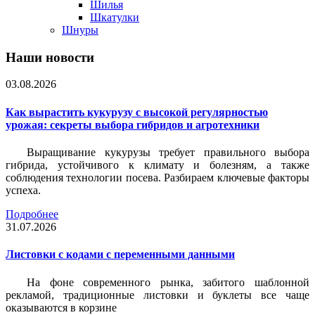
Шилья
Шкатулки
Шнуры
Наши новости
03.08.2026
Как вырастить кукурузу с высокой регулярностью
урожая: секреты выбора гибридов и агротехники
Выращивание кукурузы требует правильного выбора
гибрида, устойчивого к климату и болезням, а также
соблюдения технологии посева. Разбираем ключевые факторы
успеха.
Подробнее
31.07.2026
Листовки c кодами с переменными данными
На фоне современного рынка, забитого шаблонной
рекламой, традиционные листовки и буклеты все чаще
оказываются в корзине