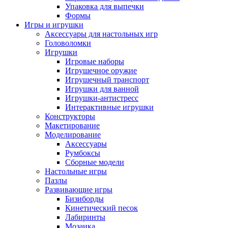
Упаковка для выпечки
Формы
Игры и игрушки
Аксессуары для настольных игр
Головоломки
Игрушки
Игровые наборы
Игрушечное оружие
Игрушечный транспорт
Игрушки для ванной
Игрушки-антистресс
Интерактивные игрушки
Конструкторы
Макетирование
Моделирование
Аксессуары
Румбоксы
Сборные модели
Настольные игры
Пазлы
Развивающие игры
Бизиборды
Кинетический песок
Лабиринты
Мозаика