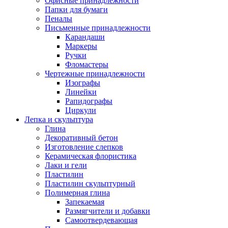
Офисные принадлежности
Папки для бумаги
Пеналы
Письменные принадлежности
Карандаши
Маркеры
Ручки
Фломастеры
Чертежные принадлежности
Изографы
Линейки
Рапидографы
Циркули
Лепка и скульптура
Глина
Декоративный бетон
Изготовление слепков
Керамическая флористика
Лаки и гели
Пластилин
Пластилин скульптурный
Полимерная глина
Запекаемая
Размягчители и добавки
Самоотвердевающая