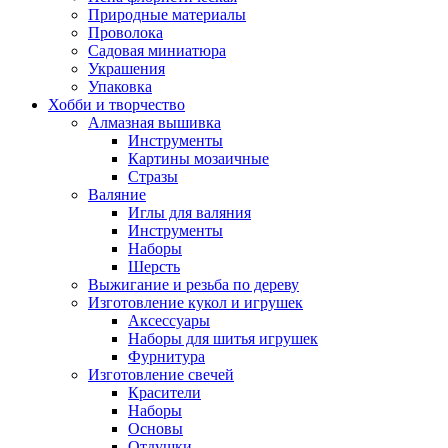
Природные материалы
Проволока
Садовая миниатюра
Украшения
Упаковка
Хобби и творчество
Алмазная вышивка
Инструменты
Картины мозаичные
Стразы
Валяние
Иглы для валяния
Инструменты
Наборы
Шерсть
Выжигание и резьба по дереву
Изготовление кукол и игрушек
Аксессуары
Наборы для шитья игрушек
Фурнитура
Изготовление свечей
Красители
Наборы
Основы
Отдушки