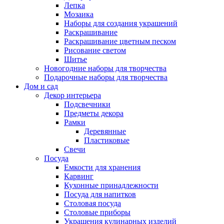
Лепка
Мозаика
Наборы для создания украшений
Раскрашивание
Раскрашивание цветным песком
Рисование светом
Шитье
Новогодние наборы для творчества
Подарочные наборы для творчества
Дом и сад
Декор интерьера
Подсвечники
Предметы декора
Рамки
Деревянные
Пластиковые
Свечи
Посуда
Емкости для хранения
Карвинг
Кухонные принадлежности
Посуда для напитков
Столовая посуда
Столовые приборы
Украшения кулинарных изделий