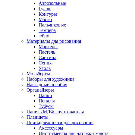
Аэрозольные
Гуашь
Контуры
Масло
Пальчиковые
Темпера
Эбру
Материалы для рисования
Маркеры
Пастель
Сангина
Сепия
Уголь
Мольберты
Наборы для художника
Наглядные пособия
Органайзеры
Папки
Пеналы
Тубусы
Панель МДФ грунтованная
Планшеты
Принадлежности для рисования
Аксессуары
Инструменты для натяжки холста