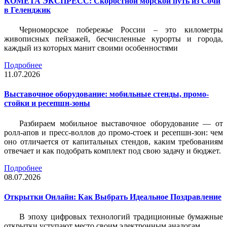
КОМЕТА ЭКСПРЕСС: Скоростной морской путь из Сочи
в Геленджик
Черноморское побережье России – это километры
живописных пейзажей, бесчисленные курорты и города,
каждый из которых манит своими особенностями
Подробнее
11.07.2026
Выставочное оборудование: мобильные стенды, промо-
стойки и ресепшн-зоны
Разбираем мобильное выставочное оборудование — от
ролл-апов и пресс-воллов до промо-стоек и ресепшн-зон: чем
оно отличается от капитальных стендов, каким требованиям
отвечает и как подобрать комплект под свою задачу и бюджет.
Подробнее
08.07.2026
Открытки Онлайн: Как Выбрать Идеальное Поздравление
В эпоху цифровых технологий традиционные бумажные
открытки уступают место своим электронным аналогам