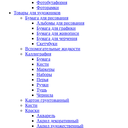
Фотобутафория
Фоторамки
Товары для художников
Бумага для рисования
Альбомы для рисования
Бумага для графики
Бумага для живописи
Бумага для черчения
Скетчбуки
Вспомогательные жидкости
Каллиграфия
Бумага
Кисти
Маркеры
Наборы
Перья
Ручки
Тушь
Чернила
Картон грунтованный
Кисти
Краски
Акварель
Акрил декоративный
Акрил художественный