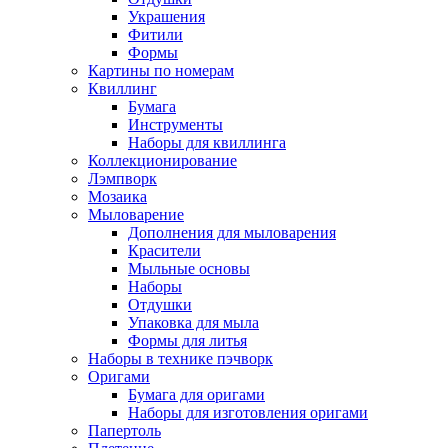
Украшения
Фитили
Формы
Картины по номерам
Квиллинг
Бумага
Инструменты
Наборы для квиллинга
Коллекционирование
Лэмпворк
Мозаика
Мыловарение
Дополнения для мыловарения
Красители
Мыльные основы
Наборы
Отдушки
Упаковка для мыла
Формы для литья
Наборы в технике пэчворк
Оригами
Бумага для оригами
Наборы для изготовления оригами
Папертоль