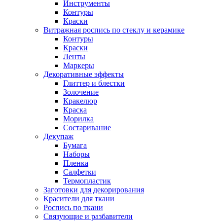
Инструменты
Контуры
Краски
Витражная роспись по стеклу и керамике
Контуры
Краски
Ленты
Маркеры
Декоративные эффекты
Глиттер и блестки
Золочение
Кракелюр
Краска
Морилка
Состаривание
Декупаж
Бумага
Наборы
Пленка
Салфетки
Термопластик
Заготовки для декорирования
Красители для ткани
Роспись по ткани
Связующие и разбавители