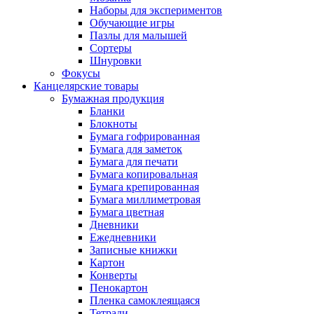
Наборы для экспериментов
Обучающие игры
Пазлы для малышей
Сортеры
Шнуровки
Фокусы
Канцелярские товары
Бумажная продукция
Бланки
Блокноты
Бумага гофрированная
Бумага для заметок
Бумага для печати
Бумага копировальная
Бумага крепированная
Бумага миллиметровая
Бумага цветная
Дневники
Ежедневники
Записные книжки
Картон
Конверты
Пенокартон
Пленка самоклеящаяся
Тетради