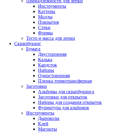
Принадлежности для лепки
Инструменты
Каттеры
Молды
Покрытия
Стеки
Формы
Тесто и масса для лепки
Скрапбукинг
Бумага
Двусторонняя
Калька
Кардсток
Наборы
Односторонняя
Пленка термотрансферная
Заготовки
Альбомы для скрапбукинга
Заготовки для открыток
Наборы для создания открыток
Фурнитура для альбомов
Инструменты
Дыроколы
Клей
Магниты