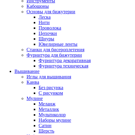
Инструменты
Кабошоны
Основы для бижутерии
Леска
Нити
Проволока
Цепочки
Шнуры
Ювелирные ленты
Станки для бисероплетения
Фурнитура для бижутерии
Фурнитура декоративная
Фурнитура техническая
Вышивание
Иглы для вышивания
Канва
Без рисунка
С рисунком
Мулине
Меланж
Металлик
Мультиколор
Наборы мулине
Сатин
Шерсть