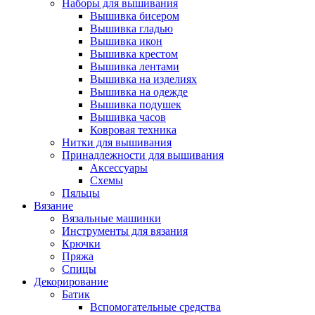
Наборы для вышивания
Вышивка бисером
Вышивка гладью
Вышивка икон
Вышивка крестом
Вышивка лентами
Вышивка на изделиях
Вышивка на одежде
Вышивка подушек
Вышивка часов
Ковровая техника
Нитки для вышивания
Принадлежности для вышивания
Аксессуары
Схемы
Пяльцы
Вязание
Вязальные машинки
Инструменты для вязания
Крючки
Пряжа
Спицы
Декорирование
Батик
Вспомогательные средства