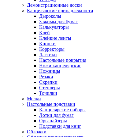
Демонстрационные доски
Канцелярские принадлежности
Дыроколы
Зажимы для бумаг
Калькуляторы
Клей
Клейкие ленты
Кнопки
Корректоры
Ластики
Настольные покрытия
Ножи канцелярские
Ножницы
Резаки
Скрепки
Степлеры
Точилки
Мелки
Настольные подставки
Канцелярские наборы
Лотки для бумаг
Органайзеры
Подставки для книг
Обложки