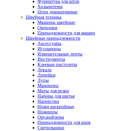
Фурнитура для штор
Хольнитены
Цепи декоративные
Швейная техника
Машины швейные
Оверлоки
Принадлежности для машин
Швейные принадлежности
Аксессуары
Игольницы
Измерительные ленты
Инструменты
Клеевые пистолеты
Лекала
Линейки
Лупы
Манекены
Маты для резки
Наборы для шитья
Наперстки
Ножи раскройные
Ножницы
Органайзеры
Принадлежности для кроя
Светильники