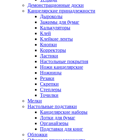
Демонстрационные доски
Канцелярские принадлежности
Дыроколы
Зажимы для бумаг
Калькуляторы
Клей
Клейкие ленты
Кнопки
Корректоры
Ластики
Настольные покрытия
Ножи канцелярские
Ножницы
Резаки
Скрепки
Степлеры
Точилки
Мелки
Настольные подставки
Канцелярские наборы
Лотки для бумаг
Органайзеры
Подставки для книг
Обложки