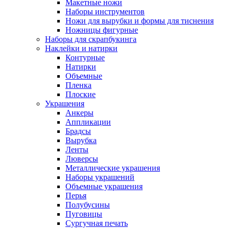
Макетные ножи
Наборы инструментов
Ножи для вырубки и формы для тиснения
Ножницы фигурные
Наборы для скрапбукинга
Наклейки и натирки
Контурные
Натирки
Объемные
Пленка
Плоские
Украшения
Анкеры
Аппликации
Брадсы
Вырубка
Ленты
Люверсы
Металлические украшения
Наборы украшений
Объемные украшения
Перья
Полубусины
Пуговицы
Сургучная печать