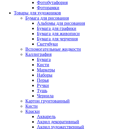
Фотобутафория
Фоторамки
Товары для художников
Бумага для рисования
Альбомы для рисования
Бумага для графики
Бумага для живописи
Бумага для черчения
Скетчбуки
Вспомогательные жидкости
Каллиграфия
Бумага
Кисти
Маркеры
Наборы
Перья
Ручки
Тушь
Чернила
Картон грунтованный
Кисти
Краски
Акварель
Акрил декоративный
Акрил художественный