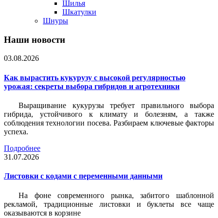
Шилья
Шкатулки
Шнуры
Наши новости
03.08.2026
Как вырастить кукурузу с высокой регулярностью
урожая: секреты выбора гибридов и агротехники
Выращивание кукурузы требует правильного выбора
гибрида, устойчивого к климату и болезням, а также
соблюдения технологии посева. Разбираем ключевые факторы
успеха.
Подробнее
31.07.2026
Листовки c кодами с переменными данными
На фоне современного рынка, забитого шаблонной
рекламой, традиционные листовки и буклеты все чаще
оказываются в корзине