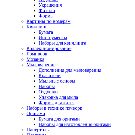
Украшения
Фитили
Формы
Картины по номерам
Квиллинг
Бумага
Инструменты
Наборы для квиллинга
Коллекционирование
Лэмпворк
Мозаика
Мыловарение
Дополнения для мыловарения
Красители
Мыльные основы
Наборы
Отдушки
Упаковка для мыла
Формы для литья
Наборы в технике пэчворк
Оригами
Бумага для оригами
Наборы для изготовления оригами
Папертоль