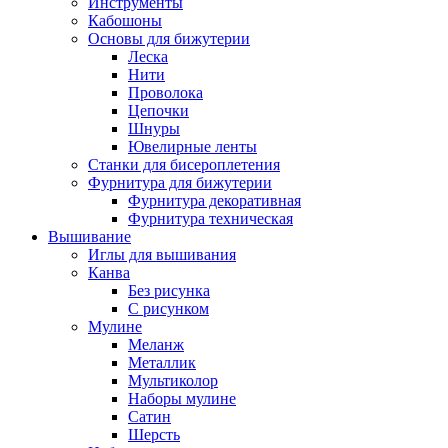
Инструменты
Кабошоны
Основы для бижутерии
Леска
Нити
Проволока
Цепочки
Шнуры
Ювелирные ленты
Станки для бисероплетения
Фурнитура для бижутерии
Фурнитура декоративная
Фурнитура техническая
Вышивание
Иглы для вышивания
Канва
Без рисунка
С рисунком
Мулине
Меланж
Металлик
Мультиколор
Наборы мулине
Сатин
Шерсть