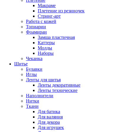
Плетение
Макраме
Плетение из резиночек
Стринг-арт
Работа с кожей
Топиарии
Фоамиран
Замша пластичная
Каттеры
Молды
Наборы
Чеканка
Шитье
Булавки
Иглы
Ленты для шитья
Ленты декоративные
Ленты технические
Наполнители
Нитки
Ткани
Для батика
Для валяния
Для декора
Для игрушек