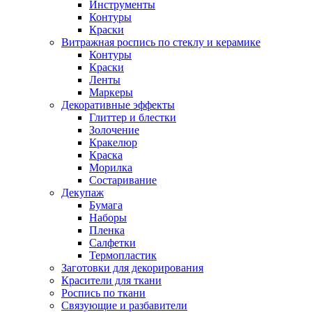
Инструменты
Контуры
Краски
Витражная роспись по стеклу и керамике
Контуры
Краски
Ленты
Маркеры
Декоративные эффекты
Глиттер и блестки
Золочение
Кракелюр
Краска
Морилка
Состаривание
Декупаж
Бумага
Наборы
Пленка
Салфетки
Термопластик
Заготовки для декорирования
Красители для ткани
Роспись по ткани
Связующие и разбавители