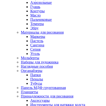
Аэрозольные
Гуашь
Контуры
Масло
Пальчиковые
Темпера
Эбру
Материалы для рисования
Маркеры
Пастель
Сангина
Сепия
Уголь
Мольберты
Наборы для художника
Наглядные пособия
Органайзеры
Папки
Пеналы
Тубусы
Панель МДФ грунтованная
Планшеты
Принадлежности для рисования
Аксессуары
Инструменты для натяжки холста