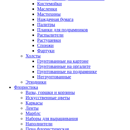
Кистемойки
Масленки
Мастихины
Наждачная бумага
Палитры
Планки для подрамников
Распылители
Растушевки
Спонжи
Фартуки
Холсты
Грунтованные на картоне
Грунтованные на оргалите
Грунтованные на подрамнике
Негрунтованные
Этюдники
Флористика
Вазы, горшки и корзины
Искусственные цветы
Каркасы
Ленты
Марблс
Наборы для выращивания
Наполнители
Пена флористическая