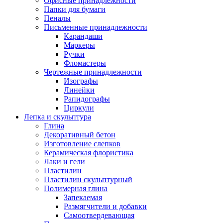
Офисные принадлежности
Папки для бумаги
Пеналы
Письменные принадлежности
Карандаши
Маркеры
Ручки
Фломастеры
Чертежные принадлежности
Изографы
Линейки
Рапидографы
Циркули
Лепка и скульптура
Глина
Декоративный бетон
Изготовление слепков
Керамическая флористика
Лаки и гели
Пластилин
Пластилин скульптурный
Полимерная глина
Запекаемая
Размягчители и добавки
Самоотвердевающая