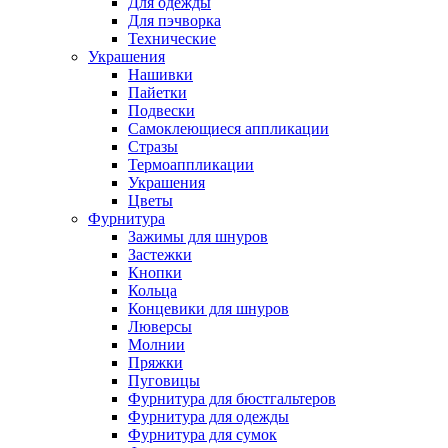
Для одежды
Для пэчворка
Технические
Украшения
Нашивки
Пайетки
Подвески
Самоклеющиеся аппликации
Стразы
Термоаппликации
Украшения
Цветы
Фурнитура
Зажимы для шнуров
Застежки
Кнопки
Кольца
Концевики для шнуров
Люверсы
Молнии
Пряжки
Пуговицы
Фурнитура для бюстгальтеров
Фурнитура для одежды
Фурнитура для сумок