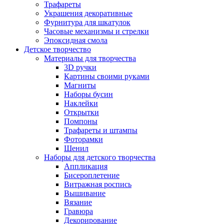
Трафареты
Украшения декоративные
Фурнитура для шкатулок
Часовые механизмы и стрелки
Эпоксидная смола
Детское творчество
Материалы для творчества
3D ручки
Картины своими руками
Магниты
Наборы бусин
Наклейки
Открытки
Помпоны
Трафареты и штампы
Фоторамки
Шенил
Наборы для детского творчества
Аппликация
Бисероплетение
Витражная роспись
Вышивание
Вязание
Гравюра
Декорирование