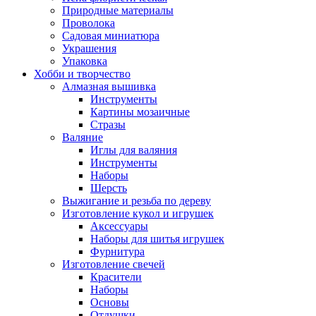
Природные материалы
Проволока
Садовая миниатюра
Украшения
Упаковка
Хобби и творчество
Алмазная вышивка
Инструменты
Картины мозаичные
Стразы
Валяние
Иглы для валяния
Инструменты
Наборы
Шерсть
Выжигание и резьба по дереву
Изготовление кукол и игрушек
Аксессуары
Наборы для шитья игрушек
Фурнитура
Изготовление свечей
Красители
Наборы
Основы
Отдушки