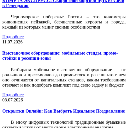
КОМЕТА ЭКСПРЕСС: Скоростной морской путь из Сочи
в Геленджик
Черноморское побережье России – это километры
живописных пейзажей, бесчисленные курорты и города,
каждый из которых манит своими особенностями
Подробнее
11.07.2026
Выставочное оборудование: мобильные стенды, промо-
стойки и ресепшн-зоны
Разбираем мобильное выставочное оборудование — от
ролл-апов и пресс-воллов до промо-стоек и ресепшн-зон: чем
оно отличается от капитальных стендов, каким требованиям
отвечает и как подобрать комплект под свою задачу и бюджет.
Подробнее
08.07.2026
Открытки Онлайн: Как Выбрать Идеальное Поздравление
В эпоху цифровых технологий традиционные бумажные
открытки уступают место своим электронным аналогам