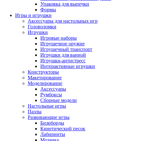
Упаковка для выпечки
Формы
Игры и игрушки
Аксессуары для настольных игр
Головоломки
Игрушки
Игровые наборы
Игрушечное оружие
Игрушечный транспорт
Игрушки для ванной
Игрушки-антистресс
Интерактивные игрушки
Конструкторы
Макетирование
Моделирование
Аксессуары
Румбоксы
Сборные модели
Настольные игры
Пазлы
Развивающие игры
Бизиборды
Кинетический песок
Лабиринты
Мозаика