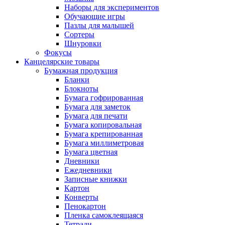
Наборы для экспериментов
Обучающие игры
Пазлы для малышей
Сортеры
Шнуровки
Фокусы
Канцелярские товары
Бумажная продукция
Бланки
Блокноты
Бумага гофрированная
Бумага для заметок
Бумага для печати
Бумага копировальная
Бумага крепированная
Бумага миллиметровая
Бумага цветная
Дневники
Ежедневники
Записные книжки
Картон
Конверты
Пенокартон
Пленка самоклеящаяся
Тетради