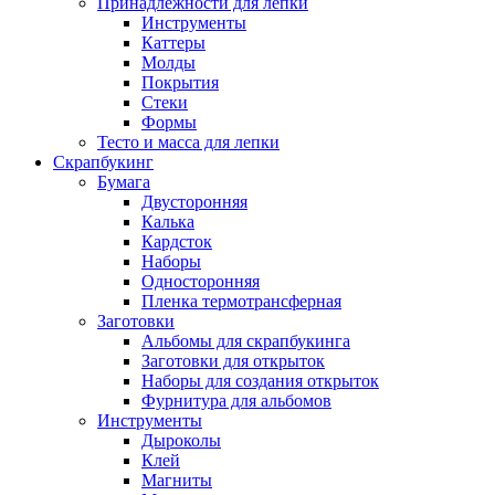
Принадлежности для лепки
Инструменты
Каттеры
Молды
Покрытия
Стеки
Формы
Тесто и масса для лепки
Скрапбукинг
Бумага
Двусторонняя
Калька
Кардсток
Наборы
Односторонняя
Пленка термотрансферная
Заготовки
Альбомы для скрапбукинга
Заготовки для открыток
Наборы для создания открыток
Фурнитура для альбомов
Инструменты
Дыроколы
Клей
Магниты