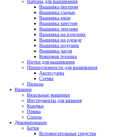
Наборы для вышивания
Вышивка бисером
Вышивка гладью
Вышивка икон
Вышивка крестом
Вышивка лентами
Вышивка на изделиях
Вышивка на одежде
Вышивка подушек
Вышивка часов
Ковровая техника
Нитки для вышивания
Принадлежности для вышивания
Аксессуары
Схемы
Пяльцы
Вязание
Вязальные машинки
Инструменты для вязания
Крючки
Пряжа
Спицы
Декорирование
Батик
Вспомогательные средства